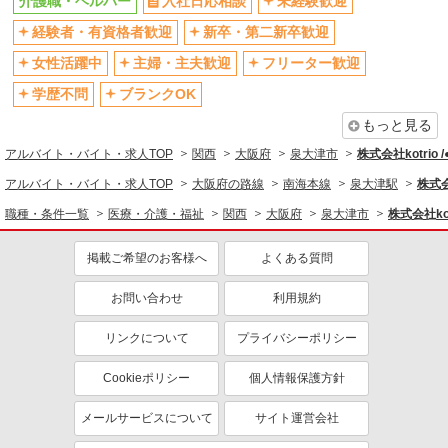
介護職・ヘルパー
入社日応相談
未経験歓迎
社会保険あり
産休・育休取得実績あり
経験者・有資格者歓迎
新卒・第二新卒歓迎
退職金・財形貯蓄制度あり
各種手当（家族・役職・インセン
ティブなど）あり
女性活躍中
主婦・主夫歓迎
フリーター歓迎
制服貸与
研修制度あり
学歴不問
ブランクOK
資格取得支援制度あり
もっと見る
同じ職種から求人を探す
アルバイト・バイト・求人TOP
関西
大阪府
泉大津市
株式会社kotrio 
医療・介護・福祉
アルバイト・バイト・求人TOP
大阪府の路線
南海本線
泉大津駅
株式会
介護職・ヘルパー
職種・条件一覧
医療・介護・福祉
関西
大阪府
泉大津市
株式会社kot
同じ特徴から求人を探す
掲載ご希望のお客様へ
よくある質問
未経験歓迎
ミドル（40代～）活躍中
お問い合わせ
利用規約
ボーナス・賞与あり
車通勤OK
交通費支給
リンクについて
社会保険あり
プライバシーポリシー
産休・育休取得実績あり
Cookieポリシー
個人情報保護方針
メールサービスについて
サイト運営会社