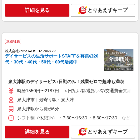
時給1550円〜2187円 ＜日払い有/週払い有/交
詳細を見る
とりあえずキープ
通費全支給(ガソリン代含む)＞
泉大津市｜最寄り駅：泉大津
詳細を見る
キープ
派遣社員
派遣社員
株式会社kotrio /●OS-H2-2068583
株式会社kotrio /●OS-H2-2068391
デイサービスの生活サポートSTAFFを募集◎20
≪泉大津駅≫介護の現場で心を燃やせ！！！デ
代・30代・40代・50代・60代活躍中
イサービスSTAFF
時給1550円〜2187円 ＜日払い有/週払い有/交
通費全支給(ガソリン代含む)＞
泉大津駅のデイサービス♪日勤のみ！残業ゼロで趣味も満喫
泉大津市｜最寄り駅：泉大津
時給1550円〜2187円 ＜日払い有/週払い有/交通費全支給(ガ
泉大津市｜最寄り駅：泉大津
詳細を見る
キープ
泉大津駅から徒歩6分
派遣社員
シフト制（休憩1h） ・7:30〜16:30 ・8:30〜17:30 など
株式会社kotrio /●OS-H2-2028509
≪泉大津駅≫日勤のみ＆残業ナシ！お迎えに間
詳細を見る
とりあえずキープ
に合うデイサービス