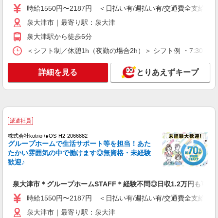
料住宅の介護♪
時給1550円〜2187円 ＜日払い有/週払い有/交通費全支給(ガ
時給1550円〜2187円 ＜日払い有/週払い有/交
泉大津市｜最寄り駅：泉大津
通費全支給(ガソリン代含む)＞
泉大津駅から徒歩6分
泉大津市｜最寄り駅：泉大津
＜シフト制／休憩1h（夜勤の場合2h）＞ シフト例 ・7:30〜16:30
詳細を見る
キープ
詳細を見る
とりあえずキープ
派遣社員
株式会社kotrio /●OS-H2-2010093
泉大津駅＊少人数グルホで利用者さんと家事や
掃除など♪日払いOK
派遣社員
時給1550円〜2187円 ＜日払い有/週払い有/交
通費全支給(ガソリン代含む)＞
株式会社kotrio /●OS-H2-2066882
グループホームで生活サポート等を担当！あた
泉大津市｜最寄り駅：泉大津
たかい雰囲気の中で働けます◎無資格・未経験
歓迎♪
詳細を見る
キープ
泉大津市＊グループホームSTAFF＊経験不問◎日収1.2万円も可
派遣社員
時給1550円〜2187円 ＜日払い有/週払い有/交通費全支給(ガ
株式会社kotrio /●OS-H2-2067332
泉大津駅/未経験OK★誰かの支えになれる人
泉大津市｜最寄り駅：泉大津