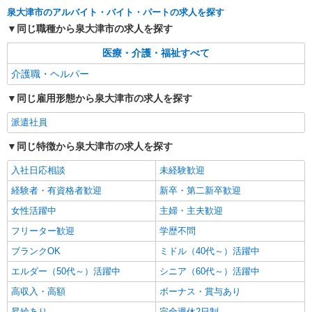
時給1550円〜2187円 ＜日払い有/週払い有/交
泉大津市のアルバイト・バイト・パートの求人を探す
通費全支給(ガソリン代含む)＞
同じ職種から泉大津市の求人を探す
泉大津市｜最寄り駅：泉大津
医療・介護・福祉すべて
詳細を見る
キープ
介護職・ヘルパー
派遣社員
同じ雇用形態から泉大津市の求人を探す
株式会社kotrio /●OS-H2-2006257
派遣社員
泉大津市＊グループホームSTAFF＊生活のサ
ポート業務を担当
同じ特徴から泉大津市の求人を探す
時給1550円〜2187円 ＜日払い有/週払い有/交
通費全支給(ガソリン代含む)＞
入社日応相談
未経験歓迎
泉大津市｜最寄り駅：泉大津
経験者・有資格者歓迎
新卒・第二新卒歓迎
女性活躍中
主婦・主夫歓迎
詳細を見る
キープ
フリーター歓迎
学歴不問
派遣社員
ブランクOK
ミドル（40代～）活躍中
株式会社kotrio /●OS-H2-2051113
エルダー（50代～）活躍中
シニア（60代～）活躍中
タイパ最強！希望の働き方が叶う有料住宅のス
高収入・高額
タッフ★＠泉大津駅
ボーナス・賞与あり
時給1550円〜2187円 ＜日払い有/週払い有/交
昇給あり
完全週休2日制