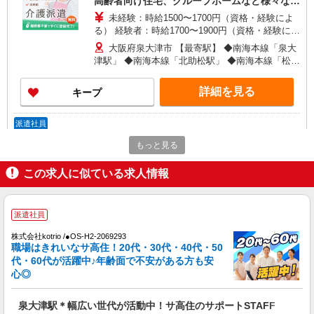
高齢者向け住宅、グループホームなど様々な勤
務先から選べます。
未経験：時給1500〜1700円（資格・経験によ
る） 経験者：時給1700〜1900円（資格・経験によ
る） ◎月収例 時給1900円×1日8時間×22日（週5
大阪府泉大津市 【最寄駅】 ◆南海本線「泉大
日）＝33万4400円 ◆昇給あり ◆支払い方法 ※日
津駅」 ◆南海本線「北助松駅」 ◆南海本線「松ノ
払い/週払い/月払い対応も可能です。詳しくは面談
浜駅」 ★その他、近隣に多数勤務地あります！
時にご相談ください。 ◆交通費：別途全額支給 ※
詳細を見る
キープ
当社規定あり
派遣社員
株式会社kotrio /●OS-H2-2067968
もっと見る
泉大津駅｜まずは送迎業務で活躍しよう◎デイ
サービスSTAFF
この求人に似ている求人情報
時給1550円〜2187円 ＜日払い有/週払い有/交
通費全支給(ガソリン代含む)＞
泉大津市｜最寄り駅：泉大津
派遣社員
株式会社kotrio /●OS-H2-2069293
詳細を見る
キープ
職場はきれいなサ高住！20代・30代・40代・50
代・60代が活躍中♪年齢面で不安がある方も安
心◎
派遣社員
株式会社kotrio /●OS-H2-2012153
泉大津駅＊幅広い世代が活動中！サ高住のサポートSTAFF
泉大津駅｜未経験でも大丈夫◎研修が手厚い有