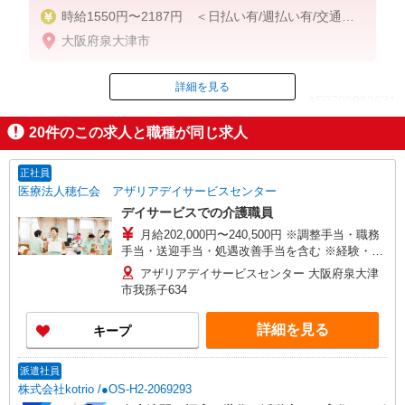
時給1550円〜2187円 ＜日払い有/週払い有/交通費
全支給(ガソリン代含む)＞
大阪府泉大津市
詳細を見る
ID：AE0708989631
20
件のこの求人と職種が同じ求人
掲載期間終了
正社員
医療法人穂仁会 アザリアデイサービスセンター
デイサービスでの介護職員
月給202,000円〜240,500円 ※調整手当・職務
手当・送迎手当・処遇改善手当を含む ※経験・能
力による ※試用期間3ヵ月あり（同条件）
アザリアデイサービスセンター 大阪府泉大津
市我孫子634
詳細を見る
キープ
派遣社員
株式会社kotrio /●OS-H2-2069293