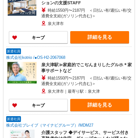
ションの支援STAFF
時給1550円〜2187円 ＜日払い有/週払い有/交
通費全支給(ガソリン代含む)＞
泉大津市
詳細を見る
キープ
派遣社員
株式会社kotrio /●OS-H2-2067068
泉大津駅≫家庭的でこぢんまりしたグルホ＊家
事サポートなど
時給1550円〜2187円 ＜日払い有/週払い有/交
通費全支給(ガソリン代含む)＞
泉大津市｜最寄り駅：泉大津
詳細を見る
キープ
派遣社員
株式会社ブレイブ（マイナビグループ）/MDM27
介護スタッフ ◆デイサービス、サービス付き