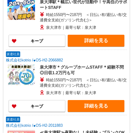
泉大津駅＊幅広い世代が活動中！サ高住のサポ
ートSTAFF
時給1550円〜2187円 ＜日払い有/週払い有/交
通費全支給(ガソリン代含む)＞
泉大津市｜最寄り駅：泉大津
詳細を見る
キープ
派遣社員
株式会社kotrio /●OS-H2-2066882
泉大津市＊グループホームSTAFF＊経験不問
◎日収1.2万円も可
時給1550円〜2187円 ＜日払い有/週払い有/交
通費全支給(ガソリン代含む)＞
泉大津市｜最寄り駅：泉大津
詳細を見る
キープ
派遣社員
株式会社kotrio /●OS-H2-2011883
≪泉大津駅≫夜勤なし！未経験・ブランクOK