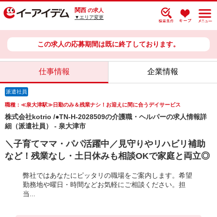
関西
の求人
▼エリア変更
この求人の応募期間は既に終了しております。
仕事情報
企業情報
派遣社員
職種：≪泉大津駅≫日勤のみ＆残業ナシ！お迎えに間に合うデイサービス
株式会社kotrio /●TN-H-2028509の介護職・ヘルパーの求人情報詳
細（派遣社員） - 泉大津市
＼子育てママ・パパ活躍中／見守りやリハビリ補助
など！残業なし・土日休みも相談OKで家庭と両立◎
弊社ではあなたにピッタリの職場をご案内します。希望
勤務地や曜日・時間などお気軽にご相談ください。担
当...