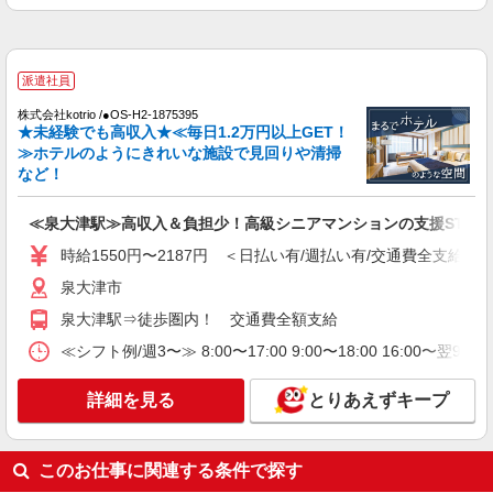
時給1550円〜2187円 ＜日払い有/週払い有/交
通費全支給(ガソリン代含む)＞
泉大津市｜最寄り駅：泉大津
派遣社員
詳細を見る
キープ
株式会社kotrio /●OS-H2-1875395
★未経験でも高収入★≪毎日1.2万円以上GET！
≫ホテルのようにきれいな施設で見回りや清掃
派遣社員
など！
株式会社kotrio /●OS-H2-2009572
向かう先は、笑顔の待つ場所！デイサービスの
≪泉大津駅≫高収入＆負担少！高級シニアマンションの支援STAF
サポート＆送迎STAFF
時給1550円〜2187円 ＜日払い有/週払い有/交通費全支給(ガ
時給1550円〜2187円 ＜日払い有/週払い有/交
通費全支給(ガソリン代含む)＞
泉大津市
泉大津市｜最寄り駅：泉大津
泉大津駅⇒徒歩圏内！ 交通費全額支給
詳細を見る
≪シフト例/週3〜≫ 8:00〜17:00 9:00〜18:00 16:00
キープ
詳細を見る
とりあえずキープ
派遣社員
株式会社kotrio /●OS-H2-2051255
泉大津駅＊年齢不問◎未経験から安定した業界
このお仕事に関連する条件で探す
へ＊サ高住