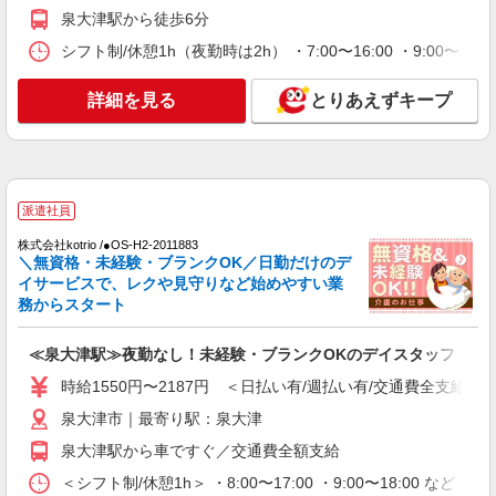
に！グルホの世話人♪
泉大津駅から徒歩6分
時給1550円〜2187円 ＜日払い有/週払い有/交
シフト制/休憩1h（夜勤時は2h） ・7:00〜16:00 ・9:00〜18:
通費全支給(ガソリン代含む)＞
泉大津市｜最寄り駅：泉大津
詳細を見る
とりあえずキープ
詳細を見る
キープ
派遣社員
株式会社kotrio /●OS-H2-2086428
派遣社員
＜泉大津市＞デイサービスSTAFF募集≪週3勤
株式会社kotrio /●OS-H2-2011883
務≫≪夕方退社≫
＼無資格・未経験・ブランクOK／日勤だけのデ
時給1550円〜2187円 ＜日払い有/週払い有/交
イサービスで、レクや見守りなど始めやすい業
通費全支給(ガソリン代含む)＞
務からスタート
泉大津市｜最寄り駅：泉大津
≪泉大津駅≫夜勤なし！未経験・ブランクOKのデイスタッフ
詳細を見る
キープ
時給1550円〜2187円 ＜日払い有/週払い有/交通費全支給(ガ
泉大津市｜最寄り駅：泉大津
派遣社員
株式会社kotrio /●OS-H2-1905901
泉大津駅から車ですぐ／交通費全額支給
泉大津駅▼綺麗なサ高住で生活ケア▼清掃やフ
＜シフト制/休憩1h＞ ・8:00〜17:00 ・9:00〜18:00 など 
ロアの巡回など