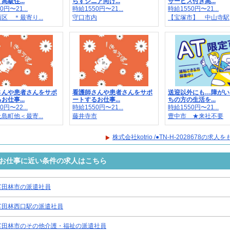
高級住...
らすシニア向け...
サービス付き高...
0円〜21...
時給1550円〜21...
時給1550円〜21...
区 ＊最寄り...
守口市内
【宝塚市】 中山寺駅
さんや患者さんをサポ
看護師さんや患者さんをサポ
送迎以外にも…障がい
お仕事...
ートするお仕事...
ちの方の生活を...
0円〜22...
時給1550円〜21...
時給1550円〜21...
島町他＜最寄...
藤井寺市
豊中市 ★来社不要
株式会社kotrio /●TN-H-2028678の求
8678のお仕事に近い条件の求人はこちら
富田林市の派遣社員
富田林西口駅の派遣社員
富田林市のその他介護・福祉の派遣社員