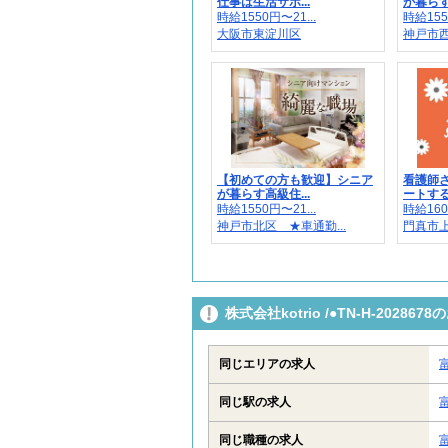
仕事は生活サポ...
が暮らす
時給1550円〜21...
時給155
大阪市東淀川区
神戸市西
【初めての方も歓迎】シニア
看護師
が暮らす高級住...
ートする
時給1550円〜21...
時給160
神戸市北区 ★車通勤...
門真市上
株式会社kotrio /●TN-H-202
同じエリアの求人
同じ駅の求人
同じ職種の求人