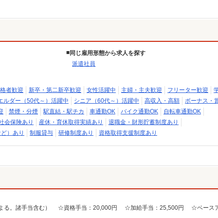
同じ雇用形態から求人を探す
派遣社員
格者歓迎
新卒・第二新卒歓迎
女性活躍中
主婦・主夫歓迎
フリーター歓迎
エルダー（50代～）活躍中
シニア（60代～）活躍中
高収入・高額
ボーナス・
迎
禁煙・分煙
駅直結・駅チカ
車通勤OK
バイク通勤OK
自転車通勤OK
社会保険あり
産休・育休取得実績あり
退職金・財形貯蓄制度あり
など）あり
制服貸与
研修制度あり
資格取得支援制度あり