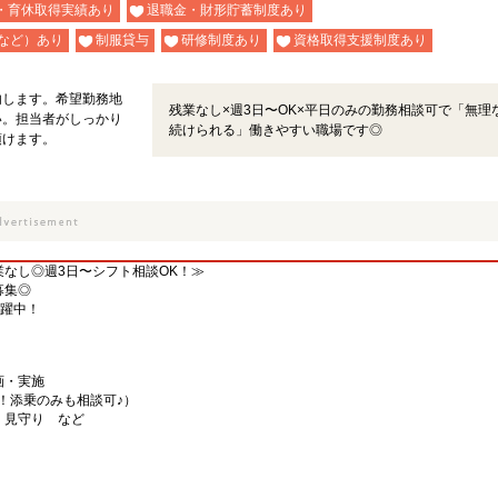
・育休取得実績あり
退職金・財形貯蓄制度あり
など）あり
制服貸与
研修制度あり
資格取得支援制度あり
内します。希望勤務地
残業なし×週3日〜OK×平日のみの勤務相談可で「無理
い。担当者がしっかり
続けられる」働きやすい職場です◎
頂けます。
なし◎週3日〜シフト相談OK！≫
募集◎
活躍中！
画・実施
！添乗のみも相談可♪）
・見守り など