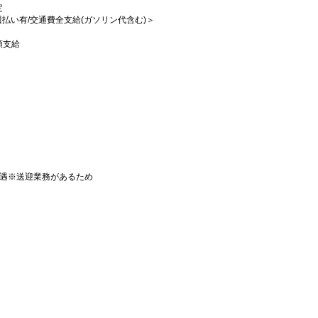
定
/週払い有/交通費全支給(ガソリン代含む)＞
額支給
優遇※送迎業務があるため