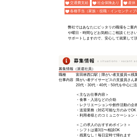
交通費支給
社会保険あり
産休
各種手当（家族・役職・インセンティブ
弊社ではあなたにピッタリの職場をご案
や曜日・時間などお気軽にご相談くださ
サポートしますので、安心して就業して
募集情報（派遣社員）
職種
富田林西口駅｜障がい者支援員≪残業
仕事内容
障がい者デイサービスの支援員さん
20代・30代・40代・50代を中心に
＜主なお仕事内容＞
・食事・入浴などの介助
・レクリエーションや創作活動の企
・送迎業務（対応可能な方のみでOK
・利用者様とのコミュニケーション
＜この求人のおすすめポイント＞
・シフトは週3日〜相談OK
・残業なし！毎日定時で帰れます