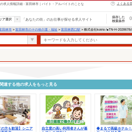
よくある
介護・福祉の求人情報詳細 - 富田林市｜バイト・アルバイトのことな
保存した
0
リア選択
「あなたの街」のお仕事が探せる求人サイト
検索条件
富田林市
>
富田林市のその他介護・福祉
>
富田林西口駅
> 株式会社kotrio /●TN-H-2028
8678に関連する他の求人をもっと見る
ての方も歓迎】シニア
自立度の高い利用者さんが暮
◆まるで高級ホテル！