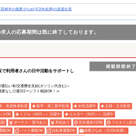
富田林市の残業少なめ(月20h未満)の派遣社員
の求人の応募期間は既に終了しております。
設で利用者さんの日中活動をサポートし
有/週払い有/交通費全支給(ガソリン代含む)＞
業なし◎週3日〜シフト相談OK！≫
者・有資格者歓迎
新卒・第二新卒歓迎
女性活躍中
主婦・主夫歓迎
ンクOK
ミドル（40代～）活躍中
エルダー（50代～）活躍中
高額
ボーナス・賞与あり
昇給あり
完全週休2日制
フルタイム歓
通勤OK
バイク通勤OK
自転車通勤OK
残業少なめ（月20h未満）