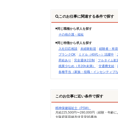
このお仕事に関連する条件で探す
同じ職種から求人を探す
その他介護・福祉
同じ特徴から求人を探す
入社日応相談
未経験歓迎
経験者・有資
ブランクOK
ミドル（40代～）活躍中
昇給あり
完全週休2日制
フルタイム歓
残業少なめ（月20h未満）
交通費支給
各種手当（家族・役職・インセンティブ
このお仕事に近い条件で探す
精神保健福祉士（PSW）
大阪府富田林市伏見堂95番地