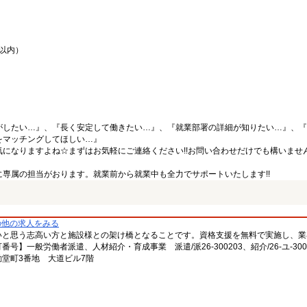
間以内）
がしたい…』、『長く安定して働きたい…』、『就業部署の詳細が知りたい…』、『
をマッチングしてほしい…』
になりますよね☆まずはお気軽にご連絡ください!!お問い合わせだけでも構いません
専属の担当がおります。就業前から就業中も全力でサポートいたします!!
の他の求人をみる
いと思う志高い方と施設様との架け橋となることです。資格支援を無料で実施し、業
一般労働者派遣、人材紹介・育成事業 派遣/派26-300203、紹介/26-ユ-300
堂町3番地 大道ビル7階