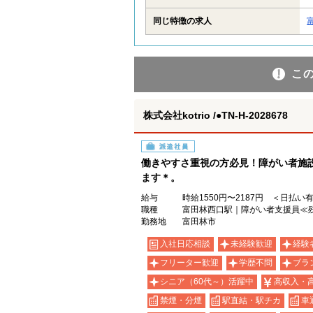
同じ特徴の求人
こ
株式会社kotrio /●TN-H-2028678
派遣社員
働きやすさ重視の方必見！障がい者施
ます＊。
給与
時給1550円〜2187円 ＜日払い
職種
富田林西口駅｜障がい者支援員≪残
勤務地
富田林市
入社日応相談
未経験歓迎
経験
フリーター歓迎
学歴不問
ブラ
シニア（60代～）活躍中
高収入・
禁煙・分煙
駅直結・駅チカ
車