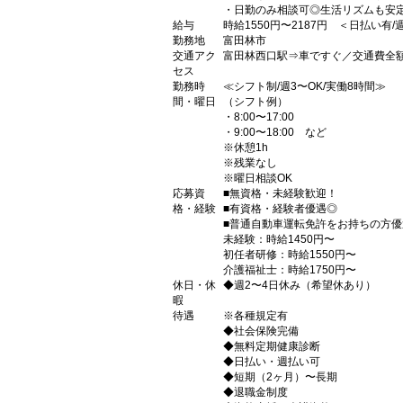
・日勤のみ相談可◎生活リズムも安
給与
時給1550円〜2187円 ＜日払い有
勤務地
富田林市
交通アク
富田林西口駅⇒車ですぐ／交通費全
セス
勤務時
≪シフト制/週3〜OK/実働8時間≫
間・曜日
（シフト例）
・8:00〜17:00
・9:00〜18:00 など
※休憩1h
※残業なし
※曜日相談OK
応募資
■無資格・未経験歓迎！
格・経験
■有資格・経験者優遇◎
■普通自動車運転免許をお持ちの方
未経験：時給1450円〜
初任者研修：時給1550円〜
介護福祉士：時給1750円〜
休日・休
◆週2〜4日休み（希望休あり）
暇
待遇
※各種規定有
◆社会保険完備
◆無料定期健康診断
◆日払い・週払い可
◆短期（2ヶ月）〜長期
◆退職金制度