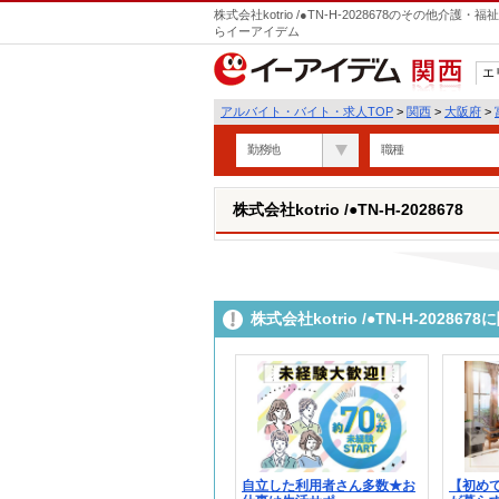
株式会社kotrio /●TN-H-2028678のその他
らイーアイデム
エ
関西
アルバイト・バイト・求人TOP
>
関西
>
大阪府
>
勤務地
職種
株式会社kotrio /●TN-H-2028678
株式会社kotrio /●TN-H-202
自立した利用者さん多数★お
【初め