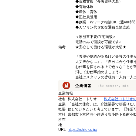
◆資格支援（介護資格のみ）
◆有給休暇
◆産休・育休
◆正社員登用
◆副業・Wワーク相談OK（週40時
◆ガソリン代含め交通費全額支給
＜履歴書不要/在宅面談＞
電話のみで面談が可能です♪
備考
★安心して働ける環境が大切★
『希望や制約があるけど介護の仕事
大丈夫かな…』、『自分に合う仕事
お仕事を探される上で色々なことが気
消してお仕事始めましょう♪
当社はスタッフの皆様お一人お一人に
企業情報
社名
株式会社コトリオ
株式会社コトリオ
企業
「当社の使命」は、介護業界で頑張りた
概要
促していきたいと考えています。【許認可番号】
本社
京都市下京区油小路通り塩小路下る南不動
所在
地
URL
https://kotrio.co.jp/