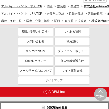
同じ職種から求人を探す
アルバイト・バイト・求人TOP
関西
奈良県
奈良市
株式会社kotrio /
医療・介護・福祉
アルバイト・バイト・求人TOP
奈良県の路線
近鉄奈良線
近鉄奈良駅
同じ特徴から求人を探す
職種・条件一覧
医療・介護・福祉
関西
奈良県
奈良市
株式会社kotr
未経験歓迎
ミドル（40代～）活躍中
掲載ご希望のお客様へ
よくある質問
ボーナス・賞与あり
車通勤OK
お問い合わせ
利用規約
交通費支給
社会保険あり
産休・育休取得実績あり
リンクについて
プライバシーポリシー
Cookieポリシー
個人情報保護方針
メールサービスについて
サイト運営会社
サイトマップ
(c) AIDEM Inc.
TOPへ
閲覧履歴を見る