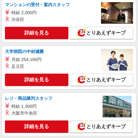
マンションの受付・案内スタッフ
派遣社員
時給 2,000円
株式会社kotrio /●NR-H-2028653
渋谷区
奈良市｜障がい者支援員≪残業なし◎週3日〜
シフト相談OK！≫
詳細を見る
とりあえずキープ
時給1500円〜2125円 ＜日払い有/週払い有/交
通費全支給(ガソリン代含む)＞
奈良市 ≪最寄駅≫近鉄奈良
大学病院の中材滅菌
月給 254,160円
詳細を見る
キープ
足立区
派遣社員
詳細を見る
とりあえずキープ
株式会社kotrio /●NR-H-2102300
奈良市＊就労支援でのサポート業務*土日祝休
み♪
レジ・商品陳列スタッフ
時給1350円〜 ＜日払い有/週払い有/交通費全
時給 1,300円
支給(ガソリン代含む)＞
大阪市中央区
奈良市・新大宮駅周辺でご紹介
詳細を見る
とりあえずキープ
詳細を見る
キープ