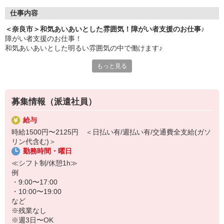
仕事内容
＜奈良市＞和気あいあいとした雰囲気！障がい者支援のお仕事♪
障がい者支援のお仕事！
和気あいあいとした明るい雰囲気の中で働けます♪
もっと見る
＜おもなお仕事＞
・食事やお風呂などの介助
・軽作業の見守り、サポート
・レクリエーションの企画、実施
募集情報（派遣社員）
・利用者さんの送迎（できる方のみ）
など
給与
時給1500円〜2125円 ＜日払い有/週払い有/交通費全支給(ガソ
利用者さんと楽しくコミュニケーションが取れる方なら、未経験で
リン代含む)＞
も問題ありません♪
勤務時間・曜日
また、わからないことは先輩スタッフに何でも気軽に聞いてくださ
≪シフト制/休憩1h≫
いね◎
例
・9:00〜17:00
スタッフとも密にコミュニケーションを取りながら、一緒に頑張り
・10:00〜19:00
ましょう！
など
※残業なし
※週3日〜OK