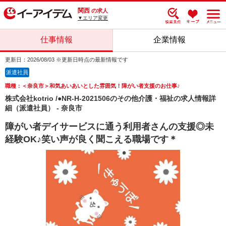
関西
の求人
▼エリア変更
仕事情報
企業情報
更新日：2026/08/03 ※更新日時点の最新情報です
派遣社員
職種：＜奈良市＞和気あいあいとした雰囲気！障がい者支援のお仕事♪
株式会社kotrio /●NR-H-2021506のその他介護・福祉の求人情報詳
細（派遣社員） - 奈良市
障がい者デイサービスに通う利用者さんの支援◎未
経験OK♪笑い声が良く聞こえる職場です＊