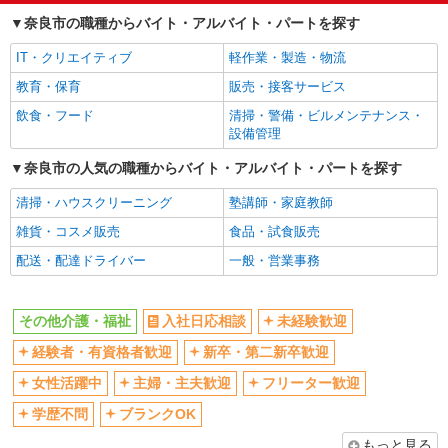
経験者・有資格者歓迎
新卒・第二新卒歓迎
奈良市の職種からバイト・アルバイト・パートを探す
女性活躍中
主婦・主夫歓迎
IT・クリエイティブ
軽作業・製造・物流
フリーター歓迎
学歴不問
教育・保育
販売・接客サービス
ブランクOK
ミドル（40代～）活躍中
飲食・フード
清掃・警備・ビルメンテナンス・
エルダー（50代～）活躍中
シニア（60代～）活躍中
設備管理
高収入・高額
ボーナス・賞与あり
奈良市の人気の職種からバイト・アルバイト・パートを探す
昇給あり
完全週休2日制
清掃・ハウスクリーニング
塾講師・家庭教師
フルタイム歓迎
禁煙・分煙
雑貨・コスメ販売
食品・試食販売
駅直結・駅チカ
車通勤OK
配送・配達ドライバー
一般・営業事務
バイク通勤OK
自転車通勤OK
残業少なめ（月20h未満）
交通費支給
その他介護・福祉
入社日応相談
未経験歓迎
社会保険あり
産休・育休取得実績あり
経験者・有資格者歓迎
新卒・第二新卒歓迎
退職金・財形貯蓄制度あり
各種手当（家族・役職・インセン
ティブなど）あり
女性活躍中
主婦・主夫歓迎
フリーター歓迎
制服貸与
研修制度あり
学歴不問
ブランクOK
資格取得支援制度あり
もっと見る