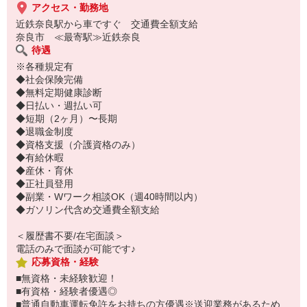
アクセス・勤務地
近鉄奈良駅から車ですぐ 交通費全額支給
奈良市 ≪最寄駅≫近鉄奈良
待遇
※各種規定有
◆社会保険完備
◆無料定期健康診断
◆日払い・週払い可
◆短期（2ヶ月）〜長期
◆退職金制度
◆資格支援（介護資格のみ）
◆有給休暇
◆産休・育休
◆正社員登用
◆副業・Wワーク相談OK（週40時間以内）
◆ガソリン代含め交通費全額支給
＜履歴書不要/在宅面談＞
電話のみで面談が可能です♪
応募資格・経験
■無資格・未経験歓迎！
■有資格・経験者優遇◎
■普通自動車運転免許をお持ちの方優遇※送迎業務があるため