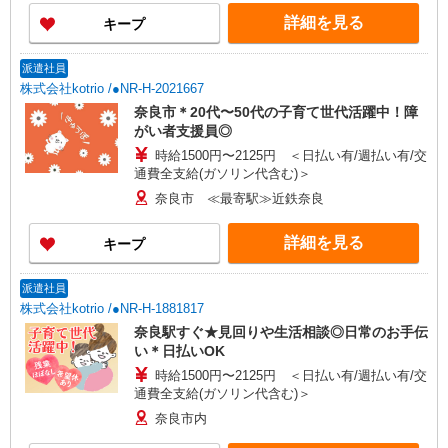
さい。 ※試用期間180日（同条件）
詳細を見る
キープ
派遣社員
株式会社kotrio /●NR-H-2021667
奈良市＊20代〜50代の子育て世代活躍中！障
がい者支援員◎
時給1500円〜2125円 ＜日払い有/週払い有/交
通費全支給(ガソリン代含む)＞
奈良市 ≪最寄駅≫近鉄奈良
詳細を見る
キープ
派遣社員
株式会社kotrio /●NR-H-1881817
奈良駅すぐ★見回りや生活相談◎日常のお手伝
い＊日払いOK
時給1500円〜2125円 ＜日払い有/週払い有/交
通費全支給(ガソリン代含む)＞
奈良市内