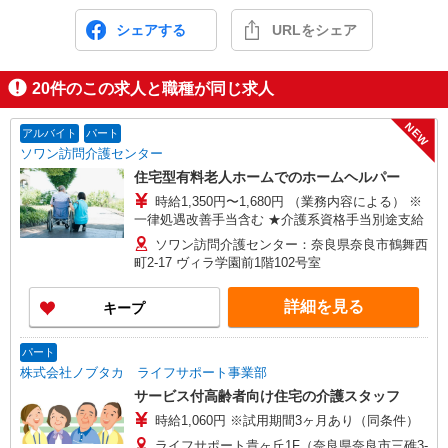
シェアする
URLをシェア
20
件のこの求人と職種が同じ求人
NEW
アルバイト
パート
ソワン訪問介護センター
住宅型有料老人ホームでのホームヘルパー
時給1,350円〜1,680円 （業務内容による） ※
一律処遇改善手当含む ★介護系資格手当別途支給
ソワン訪問介護センター：奈良県奈良市鶴舞西
町2-17 ヴィラ学園前1階102号室
詳細を見る
キープ
パート
株式会社ノブタカ ライフサポート事業部
サービス付高齢者向け住宅の介護スタッフ
時給1,060円 ※試用期間3ヶ月あり（同条件）
ライフサポート貴ヶ丘1F（奈良県奈良市三碓3-