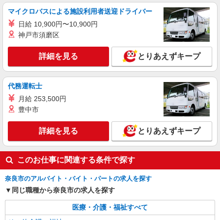
派遣社員
マイクロバスによる施設利用者送迎ドライバー
株式会社kotrio /●NR-H-1958163
日給 10,900円〜10,900円
奈良駅｜未経験でも簡単！障がい者デイで軽作
神戸市須磨区
業サポート＆ケア
時給1500円〜2125円 ＜日払い有/週払い有/交
詳細を見る
とりあえずキープ
通費全支給(ガソリン代含む)＞
奈良市内
代務運転士
詳細を見る
キープ
月給 253,500円
豊中市
派遣社員
株式会社kotrio /●NR-H-2100255
詳細を見る
とりあえずキープ
奈良市＊経験不問で大募集!就労支援スタッフ
＊週3〜曜日相談OK
このお仕事に関連する条件で探す
時給1350円〜 ＜日払い有/週払い有/交通費全
支給(ガソリン代含む)＞
奈良市のアルバイト・バイト・パートの求人を探す
奈良市 ≪最寄駅≫近鉄奈良
同じ職種から奈良市の求人を探す
詳細を見る
キープ
医療・介護・福祉すべて