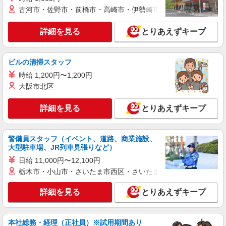
キープ
古河市・佐野市・前橋市・高崎市・伊勢崎市・太田市・館林市・
派遣社員
詳細を見る
とりあえずキープ
株式会社kotrio /●NR-H-1881815
近鉄奈良駅すぐ★見回りや生活相談◎日常のお
手伝い＊日払いOK
ビルの清掃スタッフ
時給1500円〜2125円 ＜日払い有/週払い有/交
時給 1,200円〜1,200円
通費全支給(ガソリン代含む)＞
大阪市北区
奈良市 ≪最寄駅≫近鉄奈良
詳細を見る
とりあえずキープ
詳細を見る
キープ
派遣社員
警備員スタッフ（イベント、道路、商業施設、
株式会社kotrio /●NR-H-2068956
大型駐車場、JR列車見張りなど）
奈良市/障がい者デイ＊履歴書不要＊面接なし
日給 11,000円〜12,100円
＊資格・経験不問！
栃木市・小山市・さいたま市西区・さいたま市岩槻区・久喜市・
時給1500円〜2125円 ＜日払い有/週払い有/交
通費全支給(ガソリン代含む)＞
詳細を見る
とりあえずキープ
奈良市・新大宮駅周辺でご紹介
詳細を見る
キープ
本社総務・経理（正社員）※試用期間あり