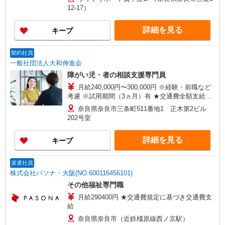
12-17）
詳細を見る
キープ
契約社員
一般社団法人大和伸進会
障がい児・者の相談支援専門員
月給240,000円〜300,000円 ※経験・前職など
考慮 ※試用期間（3ヵ月）有 ★交通費全額支給
（規定有） ★昇給有
奈良県奈良市三条町511番地1 正木第2ビル
202号室
詳細を見る
キープ
派遣社員
株式会社パソナ・大阪(NO.600116456101)
その他福祉専門職
月給290400円 ★交通費規定に基づき交通費支
給
奈良県奈良市（近鉄橿原線西ノ京駅）