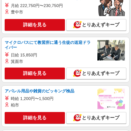
月給 222,750円〜230,750円
派遣社員
豊中市
株式会社kotrio /●NR-H-1957888
学園前駅｜障がい者施設で軽作業の見守りなど
詳細を見る
とりあえずキープ
＊未経験歓迎！
時給1500円〜2125円 ＜日払い有/週払い有/交
通費全支給(ガソリン代含む)＞
マイクロバスにて教習所に通う生徒の送迎ドラ
イバー
奈良市
日給 15,850円
箕面市
詳細を見る
キープ
詳細を見る
とりあえずキープ
派遣社員
株式会社kotrio /●NR-H-1900455
学園前駅の就労支援施設＊福祉の経験/スキル
アパレル用品や雑貨のピッキング検品
が身につく仕事♪
時給 1,200円〜1,500円
時給1350円〜 ＜日払い有/週払い有/交通費全
柏市
支給(ガソリン代含む)＞
奈良市
詳細を見る
とりあえずキープ
詳細を見る
キープ