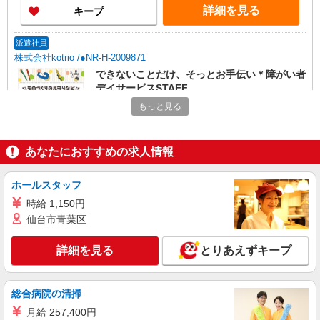
詳細を見る
キープ
派遣社員
株式会社kotrio /●NR-H-2009871
できないことだけ、そっとお手伝い＊障がい者
デイサービスSTAFF
時給1500円〜2125円 ＜日払い有/週払い有/交
もっと見る
通費全支給(ガソリン代含む)＞
奈良市 ≪最寄駅≫近鉄奈良
あなたにおすすめの求人情報
詳細を見る
キープ
ホールスタッフ
派遣社員
時給 1,150円
株式会社kotrio /●NR-H-2069105
仙台市青葉区
奈良市★即日お仕事開始も可！キレイな高齢者
住宅STAFF◎
詳細を見る
とりあえずキープ
時給1500円〜2125円 ＜日払い有/週払い有/交
通費全支給(ガソリン代含む)＞
総合病院の清掃
奈良市 ≪最寄駅≫近鉄奈良
月給 257,400円