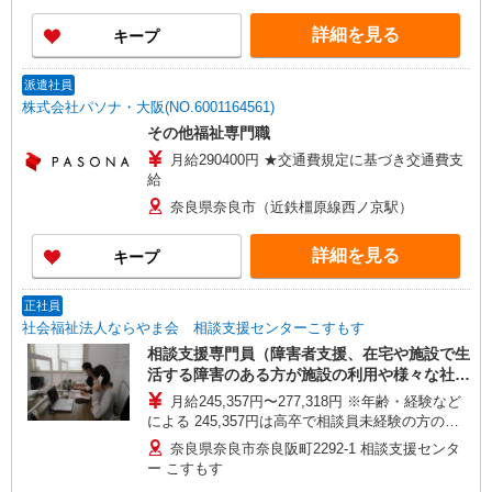
詳細を見る
キープ
派遣社員
株式会社パソナ・大阪(NO.6001164561)
その他福祉専門職
月給290400円 ★交通費規定に基づき交通費支
給
奈良県奈良市（近鉄橿原線西ノ京駅）
詳細を見る
キープ
正社員
社会福祉法人ならやま会 相談支援センターこすもす
相談支援専門員（障害者支援、在宅や施設で生
活する障害のある方が施設の利用や様々な社会
資源に触れて、より安心で心豊かな生活をして
月給245,357円〜277,318円 ※年齢・経験など
いただくためのお手伝いをしていただくお仕事
による 245,357円は高卒で相談員未経験の方のモ
です。相談支援未経験の方も、施設等でのキャ
デル月給です。 【手当】 資格手当：3,000円〜 住
奈良県奈良市奈良阪町2292-1 相談支援センタ
リアを活かして十分活躍していただけます☆
居手当：3,000円〜 扶養手当：10,000円〜 通勤手
ー こすもす
彡）
当：月額24,500円まで支給 ※面接時にご質問くだ