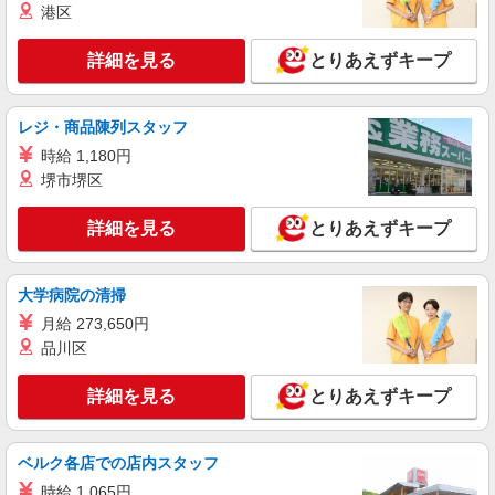
詳細を見る
キープ
港区
派遣社員
詳細を見る
とりあえずキープ
株式会社kotrio /●NR-H-2050937
奈良市＊働きやすさで選ぶならココ！障がいデ
レジ・商品陳列スタッフ
イSTAFF/17時定時
時給1500円〜2125円 ＜日払い有/週払い有/交
時給 1,180円
通費全支給(ガソリン代含む)＞
堺市堺区
奈良市 ≪最寄駅≫近鉄奈良
詳細を見る
とりあえずキープ
詳細を見る
キープ
大学病院の清掃
派遣社員
株式会社kotrio /●NR-H-2094256
月給 273,650円
品川区
奈良市の就労支援施設★人気のサポートスタッ
フ募集♪
詳細を見る
とりあえずキープ
時給1350円〜 ＜日払い有/週払い有/交通費全
支給(ガソリン代含む)＞
＜駅チカ＞奈良、近鉄奈良
ベルク各店での店内スタッフ
時給 1,065円
詳細を見る