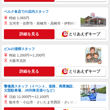
詳細を見る
キープ
ベルク各店での店内スタッフ
時給 1,065円
派遣社員
古河市・佐野市・前橋市・高崎市・伊勢崎市・太田市・館林市・
株式会社kotrio /●KB-H-1849107
＼未経験OK／高級シニア向け住宅で日常生活
詳細を見る
とりあえずキープ
の見守りやお手伝い等
時給1550円〜2187円 ＜日払い有/週払い有/交
通費全支給(ガソリン代含む)＞
ビルの清掃スタッフ
小野市 ＊最寄り駅：小野
時給 1,200円〜1,200円
大阪市北区
詳細を見る
キープ
詳細を見る
とりあえずキープ
派遣社員
株式会社kotrio /●KB-H-2020608
小野駅｜まずは送迎業務で活躍しよう◎デイサ
警備員スタッフ（イベント、道路、商業施設、
ービスSTAFF
大型駐車場、JR列車見張りなど）
時給1450円〜2187円 ＜日払い有/週払い有/交
日給 11,000円〜12,100円
通費全支給(ガソリン代含む)＞
栃木市・小山市・さいたま市西区・さいたま市岩槻区・久喜市・
小野市 ＊最寄り駅：小野