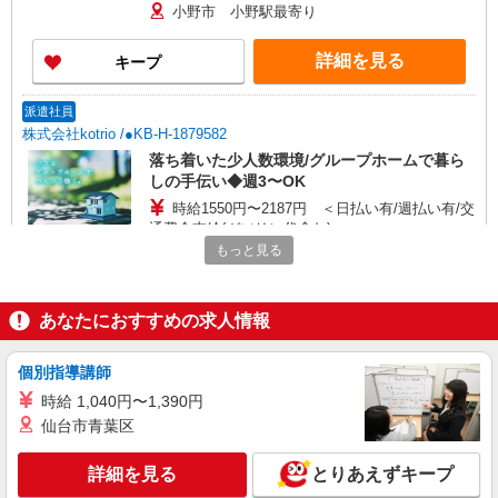
小野市 小野駅最寄り
詳細を見る
キープ
派遣社員
株式会社kotrio /●KB-H-1879582
落ち着いた少人数環境/グループホームで暮ら
しの手伝い◆週3〜OK
時給1550円〜2187円 ＜日払い有/週払い有/交
通費全支給(ガソリン代含む)＞
もっと見る
小野市 小野駅最寄り
詳細を見る
キープ
あなたにおすすめの求人情報
派遣社員
個別指導講師
株式会社kotrio /●KB-H-1879542
時給 1,040円〜1,390円
＜デイサービス/小野駅＞面接なし！最短3日で
仙台市青葉区
仕事スタート可◎
時給1550円〜2187円 ＜日払い有/週払い有/交
詳細を見る
通費全支給(ガソリン代含む)＞
とりあえずキープ