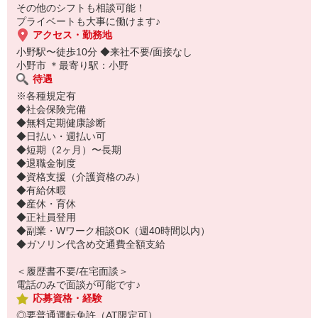
ぜひお気軽にご応募ください♪
その他のシフトも相談可能！
プライベートも大事に働けます♪
アクセス・勤務地
小野駅〜徒歩10分 ◆来社不要/面接なし
小野市 ＊最寄り駅：小野
待遇
※各種規定有
◆社会保険完備
◆無料定期健康診断
◆日払い・週払い可
◆短期（2ヶ月）〜長期
◆退職金制度
◆資格支援（介護資格のみ）
◆有給休暇
◆産休・育休
◆正社員登用
◆副業・Wワーク相談OK（週40時間以内）
◆ガソリン代含め交通費全額支給
＜履歴書不要/在宅面談＞
電話のみで面談が可能です♪
応募資格・経験
◎要普通運転免許（AT限定可）