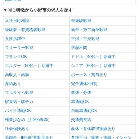
詳細を見る
キープ
同じ特徴から小野市の求人を探す
入社日応相談
未経験歓迎
経験者・有資格者歓迎
新卒・第二新卒歓迎
女性活躍中
主婦・主夫歓迎
フリーター歓迎
学歴不問
ブランクOK
ミドル（40代～）活躍中
エルダー（50代～）活躍中
シニア（60代～）活躍中
高収入・高額
ボーナス・賞与あり
昇給あり
完全週休2日制
フルタイム歓迎
禁煙・分煙
駅直結・駅チカ
車通勤OK
バイク通勤OK
自転車通勤OK
残業少なめ（月20h未満）
交通費支給
社会保険あり
産休・育休取得実績あり
退職金・財形貯蓄制度あり
各種手当（家族・役職・インセン