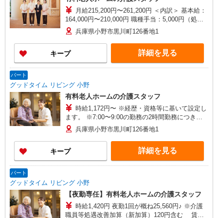
月給215,200円〜261,200円 ＜内訳＞ 基本給：
164,000円〜210,000円 職種手当：5,000円（処遇
改善加算1,000円分を含む） 夜勤手当：26,000円
兵庫県小野市黒川町126番地1
（夜勤5回の場合） └ 1回につき5,000円／5回目以
降は6,000円 介護職員等処遇改善加算（新加
詳細を見る
キープ
算）：20,200円／月 ※賃金改善実施期間：2025年
7月〜2026年8月 ◆別途支給 資格手当：介護福祉
士 10,000円 時間外手当：別途全額支給（サービス
パート
残業なし） ◆月収例 月収251,200円 （介護福祉士
グッドタイム リビング 小野
／資格取得後の実務経験3年／夜勤5回の場合）
有料老人ホームの介護スタッフ
時給1,172円〜 ※経歴・資格等に基いて設定し
ます。 ※7:00〜9:00の勤務の2時間勤務につき、
早出手当（500円/回）付与。 ※介護職員等処遇改
兵庫県小野市黒川町126番地1
善加算（新加算）120円含む ※賃金改善実施期
間：2025年7月〜2026年8月
詳細を見る
キープ
パート
グッドタイム リビング 小野
【夜勤専任】有料老人ホームの介護スタッフ
時給1,420円 夜勤1回が概ね25,560円♪ ※介護
職員等処遇改善加算（新加算）120円含む 賃金