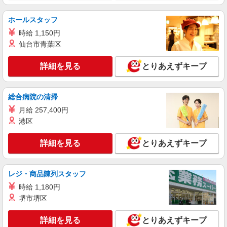
小野市 小野駅最寄り
ホールスタッフ
詳細を見る
キープ
時給 1,150円
仙台市青葉区
派遣社員
株式会社kotrio /●KB-H-1856306
詳細を見る
とりあえずキープ
小野駅のシニアマンション▼フロアの巡回や安
否確認など
時給1500円〜2125円 ＜日払い有/週払い有/交
総合病院の清掃
通費全支給(ガソリン代含む)＞
月給 257,400円
小野市 ＊最寄り駅：小野
港区
詳細を見る
キープ
詳細を見る
とりあえずキープ
派遣社員
株式会社kotrio /●KB-H-1856388
レジ・商品陳列スタッフ
小野駅＊高級シニアマンションでのサポート職
時給 1,180円
員＊.・：゜
堺市堺区
時給1500円〜2125円 ＜日払い有/週払い有/交
通費全支給(ガソリン代含む)＞
詳細を見る
とりあえずキープ
小野市 ＊最寄り駅：小野