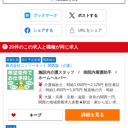
ブックマーク
ポストする
シェアする
URLをシェア
20
件のこの求人と職種が同じ求人
派遣社員
紹介予定派遣
職業紹介
株式会社ニッソーネット 関西版（介護）
施設内介護スタッフ / 病院内看護助手 /
ホームヘルパー
介護福祉士：時給1,650円〜2,125円 初任者以
上：時給1,450円〜1,875円 無資格の方：時給
1,350円〜1,750円 ※給与幅は勤務先による +交通
大阪・兵庫・京都・滋賀・奈良の関西一円。
費、諸手当（勤務先による） +0円で介護資格が取
関西の地域密着求人多数★駅近・家から近い求人
れる （別途規定） ★給与日払い制度あり！
をお探しできます！
詳細を見る
キープ
正社員