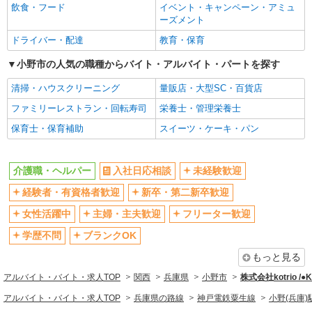
飲食・フード
イベント・キャンペーン・アミュ
ブランクOK
ミドル（40代～）活躍中
ーズメント
エルダー（50代～）活躍中
シニア（60代～）活躍中
ドライバー・配達
教育・保育
高収入・高額
ボーナス・賞与あり
小野市の人気の職種からバイト・アルバイト・パートを探す
昇給あり
完全週休2日制
清掃・ハウスクリーニング
量販店・大型SC・百貨店
フルタイム歓迎
禁煙・分煙
ファミリーレストラン・回転寿司
栄養士・管理栄養士
駅直結・駅チカ
車通勤OK
保育士・保育補助
スイーツ・ケーキ・パン
バイク通勤OK
自転車通勤OK
残業少なめ（月20h未満）
交通費支給
介護職・ヘルパー
入社日応相談
未経験歓迎
社会保険あり
産休・育休取得実績あり
経験者・有資格者歓迎
新卒・第二新卒歓迎
退職金・財形貯蓄制度あり
各種手当（家族・役職・インセン
ティブなど）あり
女性活躍中
主婦・主夫歓迎
フリーター歓迎
制服貸与
研修制度あり
学歴不問
ブランクOK
資格取得支援制度あり
もっと見る
同じ職種から求人を探す
アルバイト・バイト・求人TOP
関西
兵庫県
小野市
株式会社kotrio /
医療・介護・福祉
アルバイト・バイト・求人TOP
兵庫県の路線
神戸電鉄粟生線
小野(兵庫)