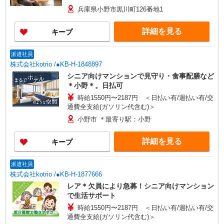
改善実施期間：2025年7月〜2026年8月
兵庫県小野市黒川町126番地1
詳細を見る
キープ
派遣社員
株式会社kotrio /●KB-H-1848897
シニア向けマンションで見守り・食事配膳など
＊小野＊。日払可
時給1550円〜2187円 ＜日払い有/週払い有/交
通費全支給(ガソリン代含む)＞
小野市 ＊最寄り駅：小野
詳細を見る
キープ
派遣社員
株式会社kotrio /●KB-H-1877666
レア＊欠員により急募！シニア向けマンション
で生活サポート
時給1550円〜2187円 ＜日払い有/週払い有/交
通費全支給(ガソリン代含む)＞