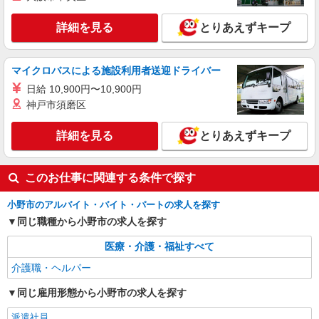
場駅」 ★その他、近隣に多数勤務地あります！
時にご相談ください。 ◆交通費：別途全額支給 ※
詳細を見る
キープ
当社規定あり
詳細を見る
とりあえずキープ
派遣社員
マイクロバスによる施設利用者送迎ドライバー
株式会社kotrio /●KB-H-2020839
小野駅＊幅広い世代が活動中！サ高住のサポー
日給 10,900円〜10,900円
トSTAFF
神戸市須磨区
時給1450円〜2187円 ＜日払い有/週払い有/交
通費全支給(ガソリン代含む)＞
詳細を見る
とりあえずキープ
小野市 ＊最寄り駅：小野
このお仕事に関連する条件で探す
詳細を見る
キープ
小野市のアルバイト・バイト・パートの求人を探す
派遣社員
同じ職種から小野市の求人を探す
株式会社kotrio /●KB-H-1900217
＜小野＞デイサービスSTAFF＊16時退社も
医療・介護・福祉すべて
OK！子育て世代活躍中
介護職・ヘルパー
時給1450円〜2187円 ＜日払い有/週払い有/交
通費全支給(ガソリン代含む)＞
同じ雇用形態から小野市の求人を探す
小野市 小野駅最寄り
派遣社員