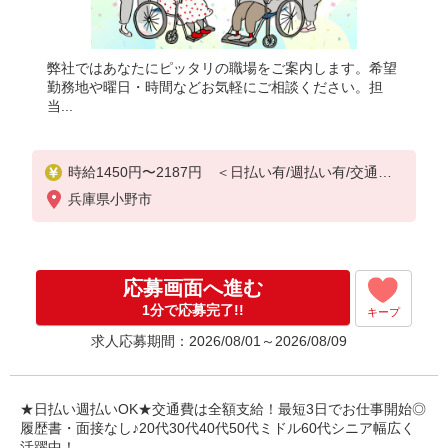
弊社ではあなたにピッタリの職場をご案内します。希望
勤務地や曜日・時間などお気軽にご相談ください。担
当...
時給1450円〜2187円 ＜日払い有/週払い有/交通費
全支給(ガソリン代含む)＞
兵庫県小野市
応募画面へ進む
1分で応募完了!!
キープ
求人応募期間：2026/08/01～2026/08/09
★日払い週払いOK★交通費は全額支給！最短3日でお仕事開始◎
履歴書・面接なし♪20代30代40代50代ミドル60代シニア幅広く
活躍中！