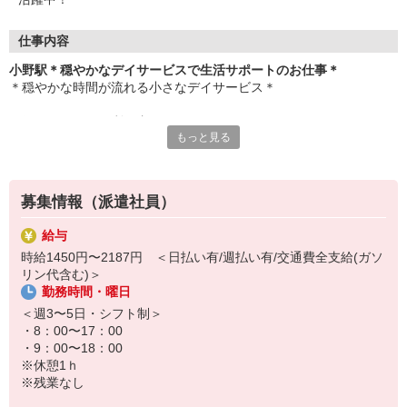
仕事内容
小野駅＊穏やかなデイサービスで生活サポートのお仕事＊
＊穏やかな時間が流れる小さなデイサービス＊
お任せするのは、利用者さんたちの
もっと見る
お困りごとのお手伝いやサポート業務など♪
▼お仕事内容
・リハビリの補助
募集情報（派遣社員）
・お話のお相手
・レクリエーションのサポート
給与
・食事や入浴などの介助業務
時給1450円〜2187円 ＜日払い有/週払い有/交通費全支給(ガソ
・車での送迎 ※希望者のみ など
リン代含む)＞
勤務時間・曜日
無資格・未経験の方でも大歓迎！
先輩スタッフが丁寧にサポートするのでご安心ください★
＜週3〜5日・シフト制＞
・8：00〜17：00
さらに！
・9：00〜18：00
資格取得支援制度を使って、
※休憩1ｈ
働きながら資格取得が目指せます☆
※残業なし