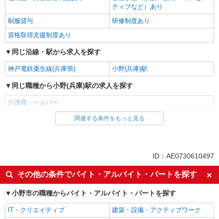
ティブなど）あり
制服貸与
研修制度あり
資格取得支援制度あり
同じ沿線・駅から求人を探す
神戸電鉄粟生線(兵庫県)
小野(兵庫)駅
同じ職種から小野(兵庫)駅の求人を探す
介護職・ヘルパー
関連する条件をもっと見る
同じ雇用形態から小野(兵庫)駅の求人を探す
派遣社員
同じ特徴から小野(兵庫)駅の求人を探す
ID：AE0730610497
入社日応相談
未経験歓迎
その他の条件でバイト・アルバイト・パートを探す
経験者・有資格者歓迎
新卒・第二新卒歓迎
小野市の職種からバイト・アルバイト・パートを探す
女性活躍中
主婦・主夫歓迎
IT・クリエイティブ
建築・設備・アクティブワーク
フリーター歓迎
学歴不問