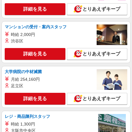
詳細を見る
キープ
詳細を見る
とりあえずキープ
派遣社員
株式会社kotrio /●KB-H-2020563
マンションの受付・案内スタッフ
小野駅＊高級シニアマンションでのサポート職
時給 2,000円
員＊.・：゜
渋谷区
時給1450円〜2187円 ＜日払い有/週払い有/交
通費全支給(ガソリン代含む)＞
詳細を見る
とりあえずキープ
小野市 ＊最寄り駅：小野
詳細を見る
大学病院の中材滅菌
キープ
月給 254,160円
派遣社員
足立区
株式会社ブレイブ（マイナビグループ）/MDH28
介護スタッフ ◆デイサービス、サービス付き
詳細を見る
とりあえずキープ
高齢者向け住宅、グループホームなど様々な勤
務先から選べます。
未経験：時給1350〜1550円（資格・経験によ
る） 経験者：時給1550〜1750円（資格・経験によ
レジ・商品陳列スタッフ
る） ◎月収例 時給1750円×1日8時間×22日（週5
兵庫県小野市 【最寄駅】 ◆各線「粟生駅」
時給 1,300円
日）＝30万8000円 ◆昇給あり ◆支払い方法 ※日
◆JR加古川線「青野ケ原駅」 ◆JR加古川線「市
大阪市中央区
払い/週払い/月払い対応も可能です。詳しくは面談