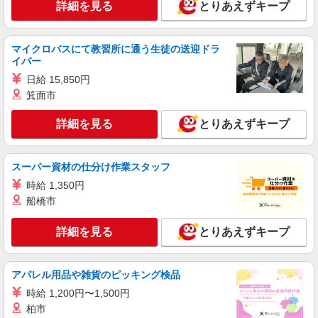
詳細を見る
とりあえずキープ
詳細を見る
キープ
マイクロバスにて教習所に通う生徒の送迎ドラ
派遣社員
イバー
株式会社kotrio /●KB-H-1856647
日給 15,850円
小野／4名急募！シニア向けマンションSTAFF
箕面市
＊身体負担少なめ
時給1500円〜2125円 ＜日払い有/週払い有/交
詳細を見る
とりあえずキープ
通費全支給(ガソリン代含む)＞
小野市 ＊最寄り駅：小野
スーパー資材の仕分け作業スタッフ
詳細を見る
キープ
時給 1,350円
船橋市
派遣社員
株式会社kotrio /●KB-H-1879382
詳細を見る
とりあえずキープ
小野駅◎負担少なめの障がい者支援員★社会活
動の見守りなど
時給1550円〜2187円 ＜日払い有/週払い有/交
アパレル用品や雑貨のピッキング検品
通費全支給(ガソリン代含む)＞
時給 1,200円〜1,500円
小野市 小野駅最寄り
柏市