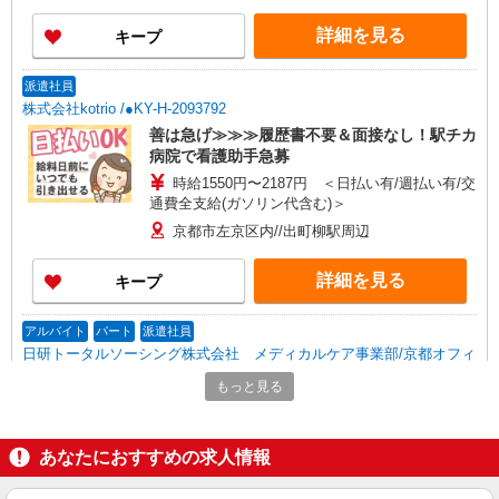
詳細を見る
キープ
派遣社員
株式会社kotrio /●KY-H-2093792
善は急げ≫≫≫履歴書不要＆面接なし！駅チカ
病院で看護助手急募
時給1550円〜2187円 ＜日払い有/週払い有/交
通費全支給(ガソリン代含む)＞
京都市左京区内//出町柳駅周辺
詳細を見る
キープ
アルバイト
パート
派遣社員
日研トータルソーシング株式会社 メディカルケア事業部/京都オフィ
ス【看護助手】
もっと見る
看護助手（ナースエイド）
時給1,350円 ★週払いOK（規定あり） ※給与
幅は経験・能力による
あなたにおすすめの求人情報
京都府京都市左京区 【最寄駅】出町柳駅