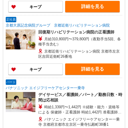
詳細を見る
キープ
正社員
京都大原記念病院グループ 京都近衛リハビリテーション病院
回復期リハビリテーション病院の正看護師
月給310,800円〜379,800円（夜勤手当5回、各
種手当含む）
京都近衛リハビリテーション病院 京都市左京
区吉田近衛町26番地
詳細を見る
キープ
パート
パナソニック エイジフリーケアセンター一乗寺
デイサービス／看護師／パート／勤務日数・時
間は応相談
時給1,339円〜1,442円 ※経験・能力・資格等
による 保健師・正看護師 時給1,442円 准看護師
時給1,339円 〇時間外勤務手当 〇土日祝勤務手当
パナソニック エイジフリーケアセンター一乗
〇無事故無違反表彰金 〇年末年始勤務手当
寺 京都府京都市左京区一乗寺払殿町38番1