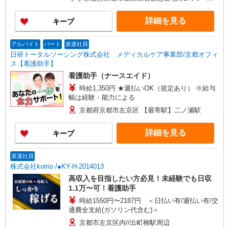
リーンハーモニーII 1F
詳細を見る
キープ
アルバイト
パート
派遣社員
日研トータルソーシング株式会社 メディカルケア事業部/京都オフィ
ス【看護助手】
看護助手（ナースエイド）
時給1,350円 ★週払いOK（規定あり） ※給与
幅は経験・能力による
京都府京都市左京区 【最寄駅】二ノ瀬駅
詳細を見る
キープ
派遣社員
株式会社kotrio /●KY-H-2014013
高収入を目指したい方必見！未経験でも日収
1.1万〜可！看護助手
時給1550円〜2187円 ＜日払い有/週払い有/交
通費全支給(ガソリン代含む)＞
京都市左京区内//出町柳駅周辺