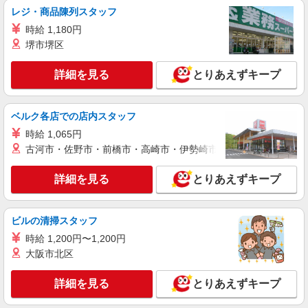
詳細を見る
キープ
レジ・商品陳列スタッフ
時給 1,180円
アルバイト
パート
派遣社員
堺市堺区
日研トータルソーシング株式会社 メディカルケア事業部/京都オフィ
ス【看護助手】
詳細を見る
とりあえずキープ
看護助手（ナースエイド）
時給1,350円 ★週払いOK（規定あり） ※給与
幅は経験・能力による
ベルク各店での店内スタッフ
京都府京都市左京区 【最寄駅】叡山電車 八
時給 1,065円
瀬比叡山口駅
古河市・佐野市・前橋市・高崎市・伊勢崎市・太田市・館林市・
詳細を見る
キープ
詳細を見る
とりあえずキープ
アルバイト
パート
派遣社員
日研トータルソーシング株式会社 メディカルケア事業部/京都オフィ
ビルの清掃スタッフ
ス【看護助手】
時給 1,200円〜1,200円
看護助手（ナースエイド）
大阪市北区
時給1,350円 ★週払いOK（規定あり） ※給与
幅は経験・能力による
詳細を見る
とりあえずキープ
京都府京都市左京区 【最寄駅】出町柳駅