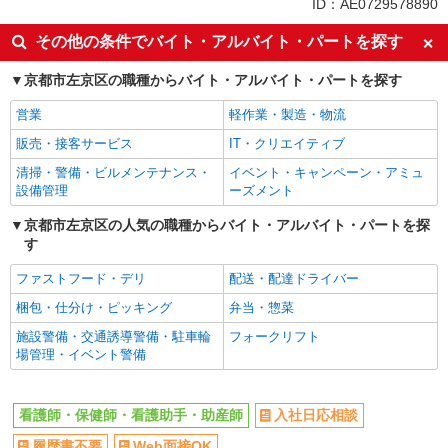
ID：AE0729578890
同じ特徴から二軒茶屋(京都)駅の求人を探す
その他の条件でバイト・アルバイト・パートを探す
入社日応相談
履歴書不要
京都市左京区の職種からバイト・アルバイト・パートを探す
Web面接OK
職場見学OKまたは説明会あり
営業
軽作業・製造・物流
未経験歓迎
経験者・有資格者歓迎
販売・接客サービス
IT・クリエイティブ
新卒・第二新卒歓迎
女性活躍中
清掃・警備・ビルメンテナンス・
イベント・キャンペーン・アミュ
主婦・主夫歓迎
フリーター歓迎
設備管理
ーズメント
学歴不問
ブランクOK
京都市左京区の人気の職種からバイト・アルバイト・パートを探
ミドル（40代～）活躍中
エルダー（50代～）活躍中
す
シニア（60代～）活躍中
昇給あり
ファストフード・デリ
配送・配達ドライバー
週払い
週2～3日勤務OK
梱包・仕分け・ピッキング
弁当・惣菜
10時～勤務OK
16時前退社OK
施設警備・交通誘導警備・駐車輪
フォークリフト
時間や曜日が選べる・シフト自由
深夜
場管理・イベント警備
禁煙・分煙
残業ほぼなし
転勤なし
登録制
看護師・保健師・看護助手・助産師
入社日応相談
交通費支給
社会保険あり
履歴書不要
Web面接OK