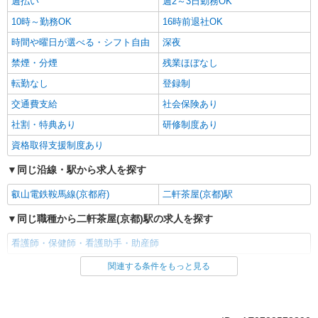
週払い
週2～3日勤務OK
10時～勤務OK
16時前退社OK
時間や曜日が選べる・シフト自由
深夜
禁煙・分煙
残業ほぼなし
転勤なし
登録制
交通費支給
社会保険あり
社割・特典あり
研修制度あり
資格取得支援制度あり
同じ沿線・駅から求人を探す
叡山電鉄鞍馬線(京都府)
二軒茶屋(京都)駅
同じ職種から二軒茶屋(京都)駅の求人を探す
看護師・保健師・看護助手・助産師
関連する条件をもっと見る
同じ雇用形態から二軒茶屋(京都)駅の求人を探す
アルバイト
パート
派遣社員