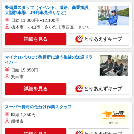
詳細を見る
キープ
警備員スタッフ（イベント、道路、商業施設、
大型駐車場、JR列車見張りなど）
日給 11,000円〜12,100円
アルバイト
パート
派遣社員
日研トータルソーシング株式会社 メディカルケア事業部/京都オフィ
栃木市・小山市・さいたま市西区・さいたま市岩槻区・久喜市・
ス【看護助手】
看護助手（ナースエイド）
詳細を見る
とりあえずキープ
時給1,350円 ★週払いOK（規定あり） ※給与
幅は経験・能力による
マイクロバスにて教習所に通う生徒の送迎ドラ
京都府京都市左京区 【最寄駅】叡山電鉄叡山
イバー
本線・鞍馬線「宝ケ池」駅
日給 15,850円
箕面市
詳細を見る
キープ
詳細を見る
とりあえずキープ
派遣社員
日研トータルソーシング株式会社 メディカルケア事業部/京都オフィ
ス【看護助手】
スーパー資材の仕分け作業スタッフ
看護助手（病院）
時給 1,350円
時給1,260円〜
船橋市
京都府京都市左京区