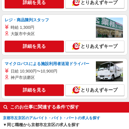
詳細を見る
とりあえずキープ
詳細を見る
キープ
レジ・商品陳列スタッフ
アルバイト
パート
派遣社員
日研トータルソーシング株式会社 メディカルケア事業部/京都オフィ
時給 1,300円
ス【看護助手】
大阪市中央区
看護助手（ナースエイド）
時給1,350円 ★週払いOK（規定あり） ※給与
詳細を見る
とりあえずキープ
幅は経験・能力による
京都府京都市左京区 【最寄駅】二ノ瀬駅
マイクロバスによる施設利用者送迎ドライバー
詳細を見る
キープ
日給 10,900円〜10,900円
神戸市須磨区
アルバイト
パート
派遣社員
日研トータルソーシング株式会社 メディカルケア事業部/京都オフィ
詳細を見る
とりあえずキープ
ス【看護助手】
看護助手（ナースエイド）
このお仕事に関連する条件で探す
時給1,350円 ★週払いOK（規定あり） ※給与
幅は経験・能力による
京都市左京区のアルバイト・バイト・パートの求人を探す
京都府京都市左京区 【最寄駅】京都市営地下
同じ職種から京都市左京区の求人を探す
鉄烏丸線「国際会館」駅