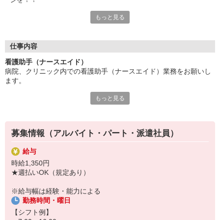
もっと見る
医師や看護師が一緒に働いているので、
どの時間帯でも、夜勤の日でも、安心してお仕事できるのがポイ
ント☆
看護助手業務の基礎的な知識や技術を丁寧に教えてもらえるので
仕事内容
資格や経験が無くても安心して働けます♪
看護助手（ナースエイド）
病院、クリニック内での看護助手（ナースエイド）業務をお願いし
〜 スタッフの声 〜
ます。
長年介護施設で働いていたんですが、
入居者さんが体調不良のときの判断に迷ってしまうことが多かっ
もっと見る
【具体的には…】
たんです（>_<）
・看護師さんのサポート
病院で働きはじめてからは、ドクターやナースといった専門家が
・患者さんの身の回りの世話
24時間居てくれるから
・医療器具の洗浄や消毒
安心して仕事を進められるようになりました！
募集情報（アルバイト・パート・派遣社員）
・シーツ交換やベッドメイキング
・伝票や診療材料等の補充、整理
給与
・診療補助
時給1,350円
・メッセンジャー業務
★週払いOK（規定あり）
など
※勤務先により異なります
※給与幅は経験・能力による
勤務時間・曜日
★無資格・未経験OK！未経験から医療業界デビューできちゃいます
♪
【シフト例】