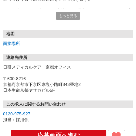
★TEL登録、WEB登録OK！来社登録の場合はクオカード2000円プ
もっと見る
レゼント
・履歴書＆写真不要で登録OK
・職場見学することも可能です
地図
面接場所
連絡先住所
日研メディカルケア 京都オフィス
〒600-8216
京都府京都市下京区東塩小路町843番地2
日本生命京都ヤサカビル5F
この求人に関するお問い合わせ
0120-975-927
担当：採用係
応募画面へ進む