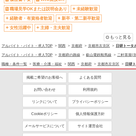
社割・特典あり
研修制度あり
職場見学OKまたは説明会あり
未経験歓迎
資格取得支援制度あり
経験者・有資格者歓迎
新卒・第二新卒歓迎
同じ職種から求人を探す
女性活躍中
主婦・主夫歓迎
医療・介護・福祉
もっと見る
看護師・保健師・看護助手・助産師
アルバイト・バイト・求人TOP
関西
京都府
京都市左京区
日研トータ
アルバイト・バイト・求人TOP
京都府の路線
叡山電鉄鞍馬線
二軒茶屋(京
同じ特徴から求人を探す
職種・条件一覧
医療・介護・福祉
関西
京都府
京都市左京区
日研ト
未経験歓迎
ミドル（40代～）活躍中
週2～3日勤務OK
深夜
掲載ご希望のお客様へ
よくある質問
交通費支給
社会保険あり
お問い合わせ
利用規約
リンクについて
プライバシーポリシー
Cookieポリシー
個人情報保護方針
メールサービスについて
サイト運営会社