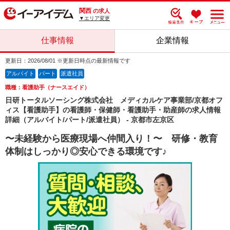
関西
の求人
▼エリア変更
仕事情報
企業情報
更新日：2026/08/01 ※更新日時点の最新情報です
アルバイト
パート
派遣社員
職種：看護助手（ナースエイド）
日研トータルソーシング株式会社 メディカルケア事業部/京都オフ
ィス【看護助手】の看護師・保健師・看護助手・助産師の求人情報
詳細（アルバイト/パート/派遣社員） - 京都市左京区
〜未経験から医療現場へ仲間入り！〜 研修・教育
体制はしっかり◎安心できる環境です♪