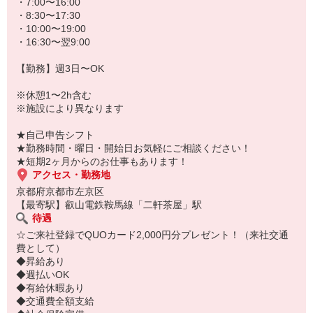
★病院、クリニック内は冷暖房完備！いつでも快適にお仕事できま
・7:00〜16:00
すよ！
・8:30〜17:30
・10:00〜19:00
あなたのスキルに合わせて少しずつお仕事をお願いしていきます。
・16:30〜翌9:00
20代・30代・40代・50代・60代、
若手からミドル、中高年（エルダー）、シニア世代まで幅広く活躍
【勤務】週3日〜OK
中！
※休憩1〜2h含む
「近くの病院で働きたい」
※施設により異なります
「資格はないけど医療業界のお仕事に興味がある」
「大手病院で働きたい」
★自己申告シフト
「すぐに働けるところはないかな…」
★勤務時間・曜日・開始日お気軽にご相談ください！
そんな方もぜひ！お気軽にご連絡ください♪
★短期2ヶ月からのお仕事もあります！
アクセス・勤務地
京都府京都市左京区
【最寄駅】叡山電鉄鞍馬線「二軒茶屋」駅
待遇
☆ご来社登録でQUOカード2,000円分プレゼント！（来社交通
費として）
◆昇給あり
◆週払いOK
◆有給休暇あり
◆交通費全額支給