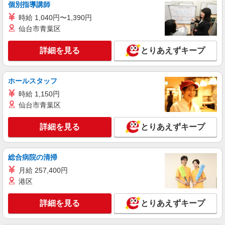
個別指導講師
詳細を見る
キープ
時給 1,040円〜1,390円
仙台市青葉区
派遣社員
株式会社kotrio /●KY-H-2101267
詳細を見る
とりあえずキープ
＜高時給＞出町柳駅近くの病院で安定した働き
方を★看護助手♪
時給1550円〜2187円 ＜日払い有/週払い有/交
ホールスタッフ
通費全支給(ガソリン代含む)＞
時給 1,150円
京都市左京区内//出町柳駅周辺
仙台市青葉区
詳細を見る
キープ
詳細を見る
とりあえずキープ
アルバイト
パート
派遣社員
日研トータルソーシング株式会社 メディカルケア事業部/京都オフィ
総合病院の清掃
ス【看護助手】
月給 257,400円
看護助手（ナースエイド）
港区
時給1,350円 ★週払いOK（規定あり） ※給与
幅は経験・能力による
詳細を見る
とりあえずキープ
京都府京都市左京区 【最寄駅】鞍馬駅