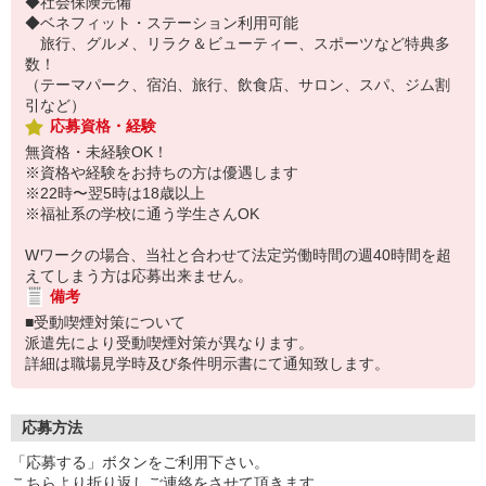
◆社会保険完備
◆ベネフィット・ステーション利用可能
旅行、グルメ、リラク＆ビューティー、スポーツなど特典多
数！
（テーマパーク、宿泊、旅行、飲食店、サロン、スパ、ジム割
引など）
応募資格・経験
無資格・未経験OK！
※資格や経験をお持ちの方は優遇します
※22時〜翌5時は18歳以上
※福祉系の学校に通う学生さんOK
Wワークの場合、当社と合わせて法定労働時間の週40時間を超
えてしまう方は応募出来ません。
備考
■受動喫煙対策について
派遣先により受動喫煙対策が異なります。
詳細は職場見学時及び条件明示書にて通知致します。
応募方法
「応募する」ボタンをご利用下さい。
こちらより折り返しご連絡をさせて頂きます。