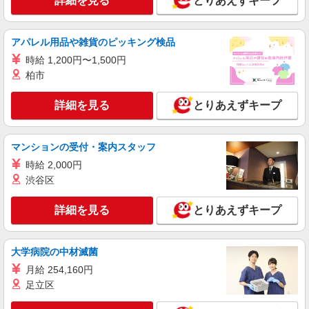
詳細を見る
とりあえずキープ
詳細を見る
キープ
アパレル用品や雑貨のピッキング検品
アルバイト
パート
派遣社員
日研トータルソーシング株式会社 メディカルケア事業部/京都オフィ
時給 1,200円〜1,500円
ス【看護助手】
柏市
看護助手（ナースエイド）
時給1,350円 ★週払いOK（規定あり） ※給与
詳細を見る
とりあえずキープ
幅は経験・能力による
京都府京都市左京区 【最寄駅】叡山電鉄叡山
本線「茶山・京都芸術大学」駅
マンションの受付・案内スタッフ
時給 2,000円
詳細を見る
キープ
渋谷区
アルバイト
パート
派遣社員
詳細を見る
とりあえずキープ
日研トータルソーシング株式会社 メディカルケア事業部/京都オフィ
ス【看護助手】
看護助手（ナースエイド）
大学病院の中材滅菌
時給1,350円 ★週払いOK（規定あり） ※給与
月給 254,160円
幅は経験・能力による
足立区
京都府京都市左京区 【最寄駅】修学院駅