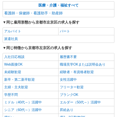
医療・介護・福祉すべて
詳細を見る
キープ
看護師・保健師・看護助手・助産師
アルバイト
パート
派遣社員
同じ雇用形態から京都市左京区の求人を探す
日研トータルソーシング株式会社 メディカルケア事業部/京都オフィ
ス【看護助手】
アルバイト
パート
看護助手（ナースエイド）
派遣社員
時給1,350円 ★週払いOK（規定あり） ※給与
幅は経験・能力による
同じ特徴から京都市左京区の求人を探す
京都府京都市左京区 【最寄駅】京阪鴨東線
入社日応相談
履歴書不要
「神宮丸太町」駅
Web面接OK
職場見学OKまたは説明会あり
詳細を見る
キープ
未経験歓迎
経験者・有資格者歓迎
新卒・第二新卒歓迎
女性活躍中
主婦・主夫歓迎
フリーター歓迎
学歴不問
ブランクOK
ミドル（40代～）活躍中
エルダー（50代～）活躍中
シニア（60代～）活躍中
昇給あり