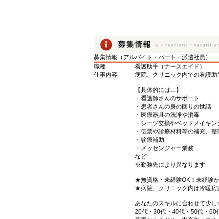
募集情報（アルバイト・パート・派遣社員）
職種
看護助手（ナースエイド）
仕事内容
病院、クリニック内での看護助
【具体的には…】
・看護師さんのサポート
・患者さんの身の回りの世話
・医療器具の洗浄や消毒
・シーツ交換やベッドメイキン
・伝票や診療材料等の補充、整
・診療補助
・メッセンジャー業務
など
※勤務先により異なります
★無資格・未経験OK！未経験
★病院、クリニック内は冷暖房
あなたのスキルに合わせて少し
20代・30代・40代・50代・60