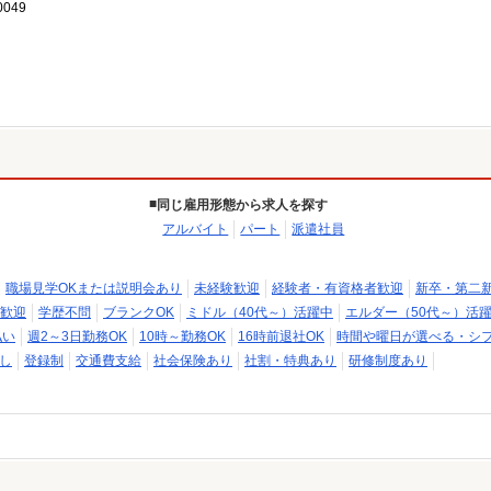
049
同じ雇用形態から求人を探す
アルバイト
パート
派遣社員
職場見学OKまたは説明会あり
未経験歓迎
経験者・有資格者歓迎
新卒・第二
歓迎
学歴不問
ブランクOK
ミドル（40代～）活躍中
エルダー（50代～）活
払い
週2～3日勤務OK
10時～勤務OK
16時前退社OK
時間や曜日が選べる・シ
し
登録制
交通費支給
社会保険あり
社割・特典あり
研修制度あり