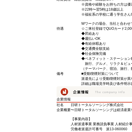
※資格や経験をお持ちの方は優
※22時〜翌5時は18歳以上
※福祉系の学校に通う学生さん
Wワークの場合、当社と合わせ
待遇
☆ご来社登録でQUOカード2,
◆昇給あり
◆週払いOK
◆有給休暇あり
◆交通費全額支給
◆社会保険完備
◆ベネフィット・ステーション
旅行、グルメ、リラク＆ビュ
（テーマパーク、宿泊、旅行、
備考
■受動喫煙対策について
派遣先により受動喫煙対策が異
詳細は職場見学時及び条件明示
企業情報
社名
日研トータルソーシング株式会社
企業概要
〜日研トータルソーシングは経済産業
【事業内容】
人材派遣事業 業務請負事業 人材紹介
労働者派遣許可番号 派13-060060