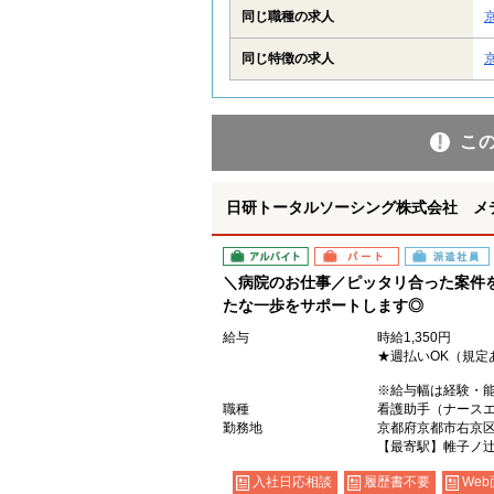
同じ職種の求人
同じ特徴の求人
こ
日研トータルソーシング株式会社 メ
アルバイト
パート
派遣社員
＼病院のお仕事／ピッタリ合った案件
たな一歩をサポートします◎
給与
時給1,350円
★週払いOK（規定
※給与幅は経験・
職種
看護助手（ナース
勤務地
京都府京都市右京
【最寄駅】帷子ノ
入社日応相談
履歴書不要
Web