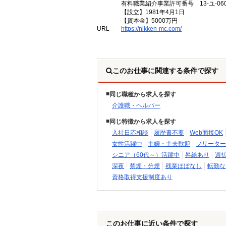
有料職業紹介事業許可番号 13-ユ-060
【設立】1981年4月1日
【資本金】5000万円
URL
https://nikken-mc.com/
このお仕事に関連する条件で探す
同じ職種から求人を探す
介護職・ヘルパー
同じ特徴から求人を探す
入社日応相談
履歴書不要
Web面接OK
女性活躍中
主婦・主夫歓迎
フリーター
シニア（60代～）活躍中
昇給あり
週
深夜
禁煙・分煙
残業ほぼなし
転勤な
資格取得支援制度あり
このお仕事に近い条件で探す