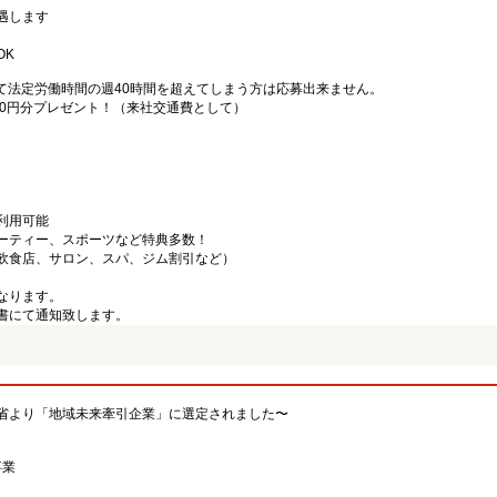
遇します
OK
て法定労働時間の週40時間を超えてしまう方は応募出来ません。
000円分プレゼント！（来社交通費として）
利用可能
ーティー、スポーツなど特典多数！
飲食店、サロン、スパ、ジム割引など）
なります。
書にて通知致します。
省より「地域未来牽引企業」に選定されました〜
事業