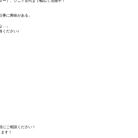
ダー）、シニア世代まで幅広く活躍中！
仕事に興味がある」
な…」
絡ください♪
軽にご相談ください！
ります！