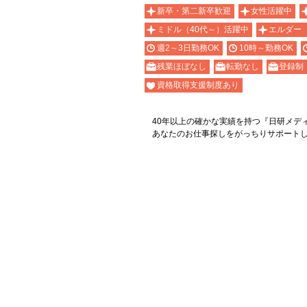
新卒・第二新卒歓迎
女性活躍中
ミドル（40代～）活躍中
エルダー
週2～3日勤務OK
10時～勤務OK
残業ほぼなし
転勤なし
登録制
資格取得支援制度あり
40年以上の確かな実績を持つ『日研メデ
あなたのお仕事探しをがっちりサポート