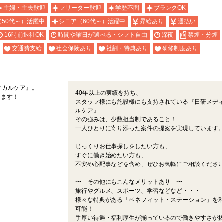
主婦・主夫歓迎
フリーター歓迎
学歴不問
ブランクOK
（50代～）活躍中
シニア（60代～）活躍中
昇給あり
週払い
16時前退社OK
時間や曜日が選べる・シフト自由
深夜
禁煙・分煙
交通費支給
社会保険あり
社割・特典あり
研修制度あり
ィカルケア』。
40年以上の実績を持ち、
します！
スタッフ様にも施設様にも支持されている『日研メデ
ルケア』
その強みは、少数担当制であること！
一人ひとりに寄り添った案件の提案を実現しています
じっくりお仕事探しをしたい方も、
すぐに働き始めたい方も、
不安や心配事などを含め、ぜひお気軽にご相談くださ
〜 その他にもこんなメリットあり 〜
旅行やグルメ、スポーツ、学習などなど・・・
様々な特典がある「ベネフィット・ステーション」を
可能！
手厚い待遇・福利厚生が揃っているので働きやすさが