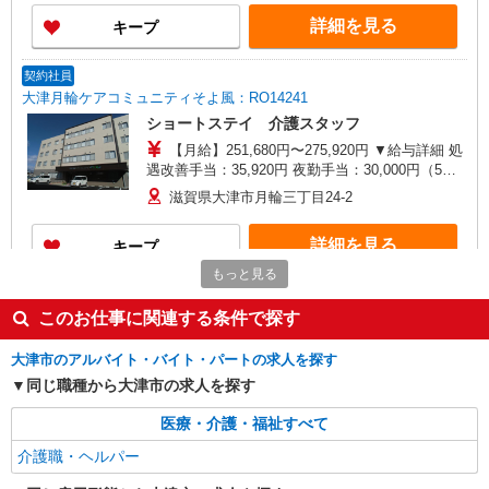
年2回（6月・12月） ※業績による 特別報酬：平
詳細を見る
キープ
均41.1万円（最高額82.9万円） ※2025年6月支給
実績 ※処遇改善手当は試用期間中(3ヶ月)は支給な
し
契約社員
大津月輪ケアコミュニティそよ風：RO14241
ショートステイ 介護スタッフ
【月給】251,680円〜275,920円 ▼給与詳細 処
遇改善手当：35,920円 夜勤手当：30,000円（5回
分） ※6回目以降は1回6,000円支給 ▼下記別途支
滋賀県大津市月輪三丁目24-2
給 通勤手当 年末年始手当：380円/時 寸志あり：
年2回（6月・12月） ※業績による 特別報酬：平
詳細を見る
キープ
均26.6万円（最高額109万円） ※2025年6月支給実
績 ※処遇改善手当は試用期間中(3ヶ月)は支給なし
もっと見る
パート
大津月輪ケアコミュニティそよ風：RO9306
このお仕事に関連する条件で探す
サ高住 介護スタッフ
大津市のアルバイト・バイト・パートの求人を探す
【時給】1,280円〜1,400円 ▼給与詳細 処遇改
同じ職種から大津市の求人を探す
善手当：200円/時 ▼下記別途支給 通勤手当 年末
年始手当：380円/時 寸志あり：年2回（6月・12
滋賀県大津市月輪三丁目24-2
医療・介護・福祉すべて
月） ※業績による ※処遇改善手当は試用期間中(3
ヶ月)は支給なし
介護職・ヘルパー
詳細を見る
キープ