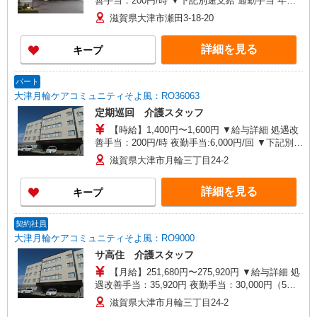
善手当：200円/時 ▼下記別途支給 通勤手当 年末
年始手当：380円/時 寸志あり：年2回（6月・12
滋賀県大津市瀬田3-18-20
月） ※業績による ※処遇改善手当は試用期間中(3
ヶ月)は支給なし
詳細を見る
キープ
パート
大津月輪ケアコミュニティそよ風：RO36063
定期巡回 介護スタッフ
【時給】1,400円〜1,600円 ▼給与詳細 処遇改
善手当：200円/時 夜勤手当:6,000円/回 ▼下記別途
支給 通勤手当 年末年始手当：380円/時 寸志あ
滋賀県大津市月輪三丁目24-2
り：年2回（6月・12月） ※業績による ※処遇改
善手当は試用期間中(3ヶ月)は支給なし
詳細を見る
キープ
契約社員
大津月輪ケアコミュニティそよ風：RO9000
サ高住 介護スタッフ
【月給】251,680円〜275,920円 ▼給与詳細 処
遇改善手当：35,920円 夜勤手当：30,000円（5回
分） ※6回目以降は1回6,000円支給 ▼下記別途支
滋賀県大津市月輪三丁目24-2
給 通勤手当 年末年始手当：380円/時 寸志あり：