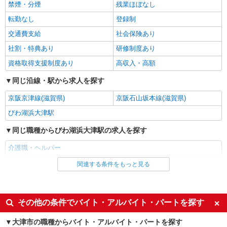
禁煙・分煙
残業ほぼなし
派遣社員
株式会社kotrio /●KY-H-2101159
転勤なし
登録制
＼日払いも選べる／石山駅＊高級シニアマンシ
交通費支給
社会保険あり
ョンSTAFF募集
社割・特典あり
研修制度あり
時給1550円〜2187円 ＜日払い有/週払い有/交
通費全支給(ガソリン代含む)＞
資格取得支援制度あり
高収入・高額
大津市粟津町周辺 最寄り駅：石山
同じ沿線・駅から求人を探す
詳細を見る
キープ
京阪京津線(滋賀県)
京阪石山坂本線(滋賀県)
びわ湖浜大津駅
派遣社員
株式会社kotrio /●KY-H-1956832
同じ職種からびわ湖浜大津駅の求人を探す
比叡山坂本駅★シフト柔軟で長く働きやすいシ
介護職・ヘルパー
ニア向けマンション
時給1550円〜2187円 ＜日払い有/週払い有/交
関連する条件をもっと見る
同じ雇用形態からびわ湖浜大津駅の求人を探す
通費全支給(ガソリン代含む)＞
アルバイト
パート
大津市坂本周辺｜中学校近く！
派遣社員
紹介予定派遣
その他の条件でバイト・アルバイト・パートを探す
詳細を見る
キープ
同じ特徴からびわ湖浜大津駅の求人を探す
大津市の職種からバイト・アルバイト・パートを探す