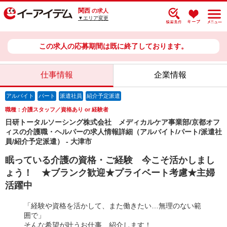
関西
の求人
▼エリア変更
この求人の応募期間は既に終了しております。
仕事情報
企業情報
アルバイト
パート
派遣社員
紹介予定派遣
職種：介護スタッフ／資格あり or 経験者
日研トータルソーシング株式会社 メディカルケア事業部/京都オフ
ィスの介護職・ヘルパーの求人情報詳細（アルバイト/パート/派遣社
員/紹介予定派遣） - 大津市
眠っている介護の資格・ご経験 今こそ活かしまし
ょう！ ★ブランク歓迎★プライベート考慮★主婦
活躍中
「経験や資格を活かして、また働きたい…無理のない範
囲で」
そんな希望が叶うお仕事、紹介します！