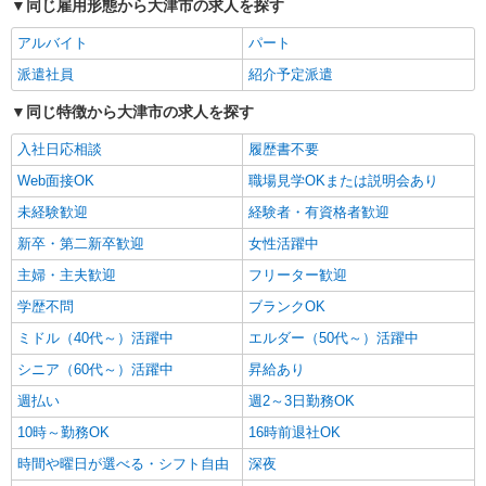
同じ雇用形態から大津市の求人を探す
派遣社員
アルバイト
パート
株式会社kotrio /●KY-H-1954392
比叡山坂本駅｜リハビリ補助などのデイサービ
派遣社員
紹介予定派遣
スSTAFF♪未経験OK
同じ特徴から大津市の求人を探す
時給1550円〜2187円 ＜日払い有/週払い有/交
通費全支給(ガソリン代含む)＞
入社日応相談
履歴書不要
大津市坂本周辺｜中学校近く！
Web面接OK
職場見学OKまたは説明会あり
未経験歓迎
経験者・有資格者歓迎
詳細を見る
キープ
新卒・第二新卒歓迎
女性活躍中
派遣社員
主婦・主夫歓迎
フリーター歓迎
株式会社kotrio /●KY-H-2101162
学歴不問
ブランクOK
＼日払いも選べる／唐崎駅＊高級シニアマンシ
ョンSTAFF募集
ミドル（40代～）活躍中
エルダー（50代～）活躍中
時給1550円〜2187円 ＜日払い有/週払い有/交
シニア（60代～）活躍中
昇給あり
通費全支給(ガソリン代含む)＞
週払い
週2～3日勤務OK
滋賀県大津市 唐崎駅周辺
10時～勤務OK
16時前退社OK
詳細を見る
キープ
時間や曜日が選べる・シフト自由
深夜