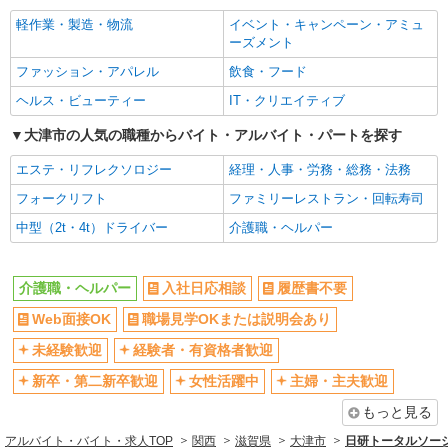
派遣社員
入社日応相談
履歴書不要
軽作業・製造・物流
イベント・キャンペーン・アミュ
株式会社kotrio /●KY-H-1787592
Web面接OK
職場見学OKまたは説明会あり
ーズメント
和邇駅のシニアマンション▼フロアの巡回や安
未経験歓迎
経験者・有資格者歓迎
否確認など
ファッション・アパレル
飲食・フード
時給1450円〜2187円 ＜日払い有/週払い有/交
新卒・第二新卒歓迎
女性活躍中
ヘルス・ビューティー
IT・クリエイティブ
通費全支給(ガソリン代含む)＞
主婦・主夫歓迎
フリーター歓迎
大津市の人気の職種からバイト・アルバイト・パートを探す
大津市内 最寄り駅：和邇
学歴不問
ブランクOK
エステ・リフレクソロジー
経理・人事・労務・総務・法務
詳細を見る
キープ
ミドル（40代～）活躍中
エルダー（50代～）活躍中
フォークリフト
ファミリーレストラン・回転寿司
シニア（60代～）活躍中
昇給あり
中型（2t・4t）ドライバー
介護職・ヘルパー
派遣社員
週払い
週2～3日勤務OK
株式会社kotrio /●KY-H-1991455
膳所＊グループホームSTAFF＊生活のサポー
10時～勤務OK
16時前退社OK
介護職・ヘルパー
入社日応相談
履歴書不要
ト業務を担当
時間や曜日が選べる・シフト自由
深夜
時給1550円〜2187円 ＜日払い有/週払い有/交
Web面接OK
職場見学OKまたは説明会あり
禁煙・分煙
残業ほぼなし
通費全支給(ガソリン代含む)＞
未経験歓迎
経験者・有資格者歓迎
大津市内 最寄り駅：膳所
転勤なし
登録制
新卒・第二新卒歓迎
女性活躍中
主婦・主夫歓迎
交通費支給
社会保険あり
詳細を見る
キープ
もっと見る
社割・特典あり
研修制度あり
アルバイト・バイト・求人TOP
関西
滋賀県
大津市
日研トータルソー
資格取得支援制度あり
高収入・高額
派遣社員