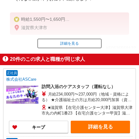
時給1,550円〜1,650円
滋賀県大津市
◆無資格・経験者：1,550円〜
◆初任者研修・未経験：1,550円〜
◆初任者研修・経験者：1,600円〜
詳細を見る
ID：AE0626560122
◆介護福祉士：1,650円〜
20
件のこの求人と職種が同じ求人
※経験者は3ヶ月以上
掲載期間終了
※給与幅は経験・能力による
正社員
★週払いOK（規定あり）
株式会社ASCare
訪問入浴のケアスタッフ（運転なし）
月給234,000円〜237,000円（地域・資格によ
る） ★介護福祉士の方は月給20,000円加算（資格
手当） 別途交通費支給（30,000円上限／月） 別途
■滋賀県 【在宅介護センター大津】滋賀県大津
残業手当（月平均残業時間15時間）残業代全額支
市丸の内町1番23 【在宅介護センター甲賀】滋賀
給
県甲賀市水口町名坂13番地1 アルテ名坂事務所兼
用住宅1階 【在宅介護センター彦根】滋賀県彦根
詳細を見る
キープ
市高宮町1362-2 センチュリーマンション110号室
【在宅介護センター長浜】滋賀県長浜市八幡東町