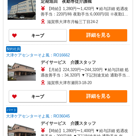
定期巡回 夜勤専従介護職
【時給】1,280円〜1,420円 ▼給与詳細 処遇改
善手当：220円/時 夜勤手当:6,000円/回 ※夜勤1回
あたり26,480〜28,720円（処遇改善手当含） ▼下
滋賀県大津市月輪三丁目24-2
記別途支給 通勤手当 年末年始手当：380円/時 寸
志あり：年2回（6月・12月） ※業績による ※処
詳細を見る
キープ
遇改善手当は試用期間中(3ヶ月)は支給なし
契約社員
大津ケアセンターそよ風：RO16662
デイサービス 介護スタッフ
【月給】224,320円〜244,320円 ▼給与詳細 処
遇改善手当：34,320円 ▼下記別途支給 通勤手当
年末年始手当：380円/時 寸志あり：年2回（6月・
滋賀県大津市瀬田3-18-20
12月） ※業績による 特別報酬：平均33.8万円（最
高額130万円） ※2025年6月支給実績 ※処遇改善
詳細を見る
キープ
手当は試用期間中(3ヶ月)は支給なし
パート
大津ケアセンターそよ風：RO36045
デイサービス 介護スタッフ
【時給】1,280円〜1,400円 ▼給与詳細 処遇改