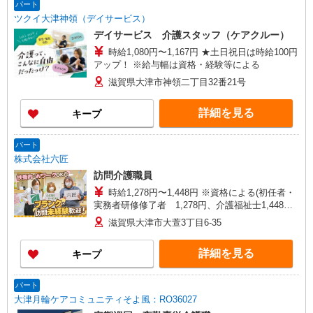
193 ワイエフビル26テナント7号室 ■京都府 【在
パート
宅介護センター亀岡】京都府亀岡市千代川町今津
ツクイ大津神領（デイサービス）
一丁目11番地10 レジェンド千代川1階A号室
デイサービス 介護スタッフ（ケアクルー）
【在宅介護センター福知山】京都府福知山市駅南
時給1,080円〜1,167円 ★土日祝日は時給100円
町三丁目101 アルファーユービル1階A号室
アップ！ ※給与幅は資格・経験等による
滋賀県大津市神領二丁目32番21号
詳細を見る
キープ
パート
株式会社六匠
訪問介護職員
時給1,278円〜1,448円 ※資格による(初任者・
実務者研修修了者 1,278円、介護福祉士1,448円)
※一律職務・処遇改善加算手当含む ※試用期間3
滋賀県大津市大萱3丁目6-35
ヵ月（同条件）
詳細を見る
キープ
パート
大津月輪ケアコミュニティそよ風：RO36027