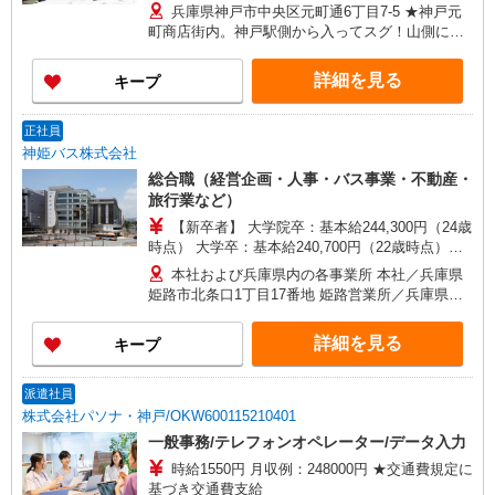
兵庫県神戸市中央区元町通6丁目7-5 ★神戸元
町商店街内。神戸駅側から入ってスグ！山側にお
店があります♪
詳細を見る
キープ
正社員
神姫バス株式会社
総合職（経営企画・人事・バス事業・不動産・
旅行業など）
【新卒者】 大学院卒：基本給244,300円（24歳
時点） 大学卒：基本給240,700円（22歳時点）
【中途入社】 基本給240,700円〜274,300円（年齢
本社および兵庫県内の各事業所 本社／兵庫県
により決定） ※基本給の構成は年齢給（毎年4/1
姫路市北条口1丁目17番地 姫路営業所／兵庫県姫
現在の年齢）+職能給（仕事の等級） ※試用期間3
路市本町68 加古川営業所／兵庫県加古川市神野町
ヶ月間は基本給よりマイナス1,000円 ※1年目は欠
石守1-95 明石営業所／兵庫県神戸市西区南別府2-
詳細を見る
キープ
勤控除のある月給制
1-2 神戸営業所／兵庫県神戸市中央区港島南町7丁
目1-30 三田営業所／兵庫県三田市ゆりのき台6-2
その他事業所は神姫バスHPをご覧ください。
派遣社員
株式会社パソナ・神戸/OKW600115210401
一般事務/テレフォンオペレーター/データ入力
時給1550円 月収例：248000円 ★交通費規定に
基づき交通費支給