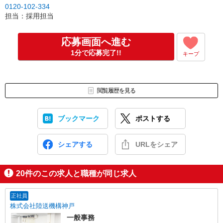
0120-102-334
す。
担当：採用担当
↓
仕事紹介
↓
応募画面へ進む
面接（1回、1時間程度）
1分で応募完了!!
キープ
※面接のないお仕事もございます。
↓
内定・採用
合否については1週間以内にご連絡させていただきます。
閲覧履歴を見る
※入社日等はご相談に応じます。
ブックマーク
ポストする
シェアする
URLをシェア
20
件のこの求人と職種が同じ求人
正社員
株式会社陸送機構神戸
一般事務