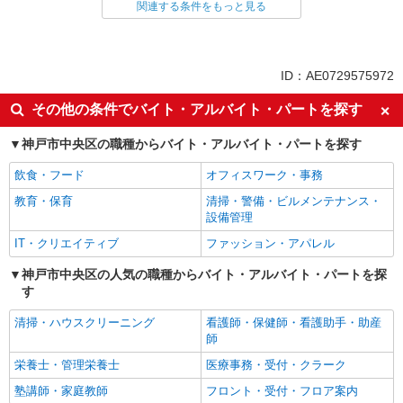
関連する条件をもっと見る
同じ雇用形態から三ノ宮(ＪＲ)駅の求人を探す
アルバイト
契約社員
同じ特徴から三ノ宮(ＪＲ)駅の求人を探す
ID：AE0729575972
入社日応相談
即日勤務OK
その他の条件でバイト・アルバイト・パートを探す
履歴書不要
Web面接OK
神戸市中央区の職種からバイト・アルバイト・パートを探す
職場見学OKまたは説明会あり
未経験歓迎
飲食・フード
オフィスワーク・事務
女性活躍中
主婦・主夫歓迎
教育・保育
清掃・警備・ビルメンテナンス・
フリーター歓迎
学歴不問
設備管理
ブランクOK
ミドル（40代～）活躍中
IT・クリエイティブ
ファッション・アパレル
エルダー（50代～）活躍中
シニア（60代～）活躍中
神戸市中央区の人気の職種からバイト・アルバイト・パートを探
完全週休2日制
年間休日120日以上
す
土日祝休み
平日のみ勤務OK
清掃・ハウスクリーニング
看護師・保健師・看護助手・助産
フルタイム歓迎
禁煙・分煙
師
上場企業・上場企業のグループ会
公的機関
栄養士・管理栄養士
医療事務・受付・クラーク
社
塾講師・家庭教師
フロント・受付・フロア案内