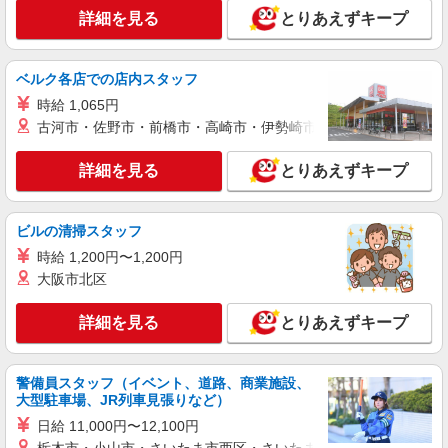
詳細を見る
とりあえずキープ
詳細を見る
キープ
ベルク各店での店内スタッフ
派遣社員
株式会社パソナ・神戸/OKW6001162280
時給 1,065円
営業事務/一般事務
古河市・佐野市・前橋市・高崎市・伊勢崎市・太田市・館林市・
月給219800円 ★交通費規定に基づき交通費支
給
詳細を見る
とりあえずキープ
兵庫県神戸市中央区（阪神本線春日野道駅）
ビルの清掃スタッフ
詳細を見る
キープ
時給 1,200円〜1,200円
大阪市北区
派遣社員
株式会社パソナ・大阪(NO.6001163758)
詳細を見る
とりあえずキープ
一般事務/ヘルプデスク
月給275400円 ★交通費規定に基づき交通費支
給
警備員スタッフ（イベント、道路、商業施設、
兵庫県神戸市中央区（神戸市営地下鉄西神・山
大型駐車場、JR列車見張りなど）
手線大倉山駅）
日給 11,000円〜12,100円