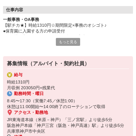
仕事内容
一般事務・OA事務
【駅チカ★】時給1310円☆期間限定×事務のオシゴト♪
●保育園に入園する方の申請受付
●在園児の方の現況届の発送・仕分け・審査・ファイリング
もっと見る
●不備連絡・受電対応
●進捗管理（Excel）への入力
◎業務でPCを用いての入力経験、書類の審査経験がある方歓迎！！
募集情報（アルバイト・契約社員）
給与
時給1310円
月収例 203050円+残業代
勤務時間・曜日
8:45〜17:30（実働7:45／休憩1:00）
休憩は11:00開始〜14:00終了のローテションで取得
アクセス・勤務地
JR東海道本線（米原－神戸）「三ノ宮駅」より徒歩5分
阪急神戸本線「神戸三宮（阪急・神戸高速）駅」より徒歩5分
兵庫県神戸市中央区