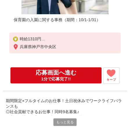
保育園の入園に関する事務（期間：10/1-1/31）
時給1310円
月収例 203050円+残業代
兵庫県神戸市中央区
応募画面へ進む
1分で応募完了!!
キープ
期間限定×フルタイムのお仕事！土日祝休みでワークライフバラ
ンスも
◎社会貢献できるお仕事！同時9名募集♪
三宮駅・神戸三宮駅など複数路線使用可能でアクセル
もっと見る
◎弊社での受託チームへの配属です
☆リーダーがいて聞きやすい環境！