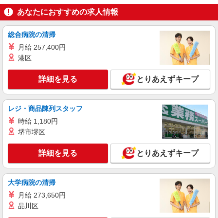
あなたにおすすめの求人情報
詳細を見る
キープ
総合病院の清掃
派遣社員
月給 257,400円
株式会社パソナ・神戸/OKW600116049401
港区
一般事務/OA事務/テレフォンオペレーター
時給1400円 月収例：210000円 ★交通費規定に
詳細を見る
とりあえずキープ
基づき交通費支給
兵庫県神戸市中央区（JR東海道本線三ノ宮
駅）
レジ・商品陳列スタッフ
時給 1,180円
詳細を見る
キープ
堺市堺区
派遣社員
詳細を見る
とりあえずキープ
株式会社パソナ・神戸/OKW6001160494
一般事務/OA事務/テレフォンオペレーター
大学病院の清掃
時給1400円 月収例：210000円 ★交通費規定に
基づき交通費支給
月給 273,650円
兵庫県神戸市中央区（JR東海道本線三ノ宮
品川区
駅）