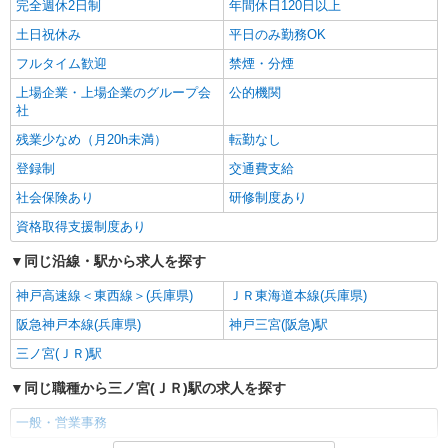
完全週休2日制
年間休日120日以上
土日祝休み
平日のみ勤務OK
フルタイム歓迎
禁煙・分煙
上場企業・上場企業のグループ会
公的機関
社
残業少なめ（月20h未満）
転勤なし
登録制
交通費支給
社会保険あり
研修制度あり
資格取得支援制度あり
同じ沿線・駅から求人を探す
神戸高速線＜東西線＞(兵庫県)
ＪＲ東海道本線(兵庫県)
阪急神戸本線(兵庫県)
神戸三宮(阪急)駅
三ノ宮(ＪＲ)駅
同じ職種から三ノ宮(ＪＲ)駅の求人を探す
一般・営業事務