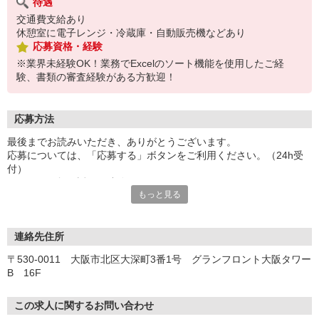
待遇
交通費支給あり
休憩室に電子レンジ・冷蔵庫・自動販売機などあり
応募資格・経験
※業界未経験OK！業務でExcelのソート機能を使用したご経
験、書類の審査経験がある方歓迎！
応募方法
最後までお読みいただき、ありがとうございます。
応募については、「応募する」ボタンをご利用ください。（24h受
付）
こちらより折り返しご連絡させていただきます。
もっと見る
お電話でのご応募もお待ちしております。（平日9:00〜19:00）
◆応募・選考の流れ◆
応募
連絡先住所
※応募後、選考に進む方には5営業日以内にご連絡いたします。
〒530-0011 大阪市北区大深町3番1号 グランフロント大阪タワー
↓
B 16F
オンライン登録
既にパーソルビジネスプロセスデザインにご登録済みの方は不要で
す。
この求人に関するお問い合わせ
※ご登録が無い方には当社よりオンライン登録のご案内をいたしま