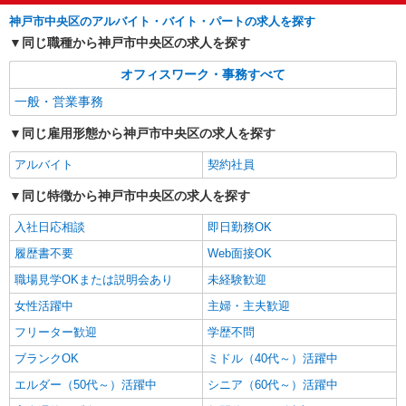
一般事務/OA事務
神戸市中央区のアルバイト・バイト・パートの求人を探す
月給227600円 ★交通費規定に基づき交通費支
同じ職種から神戸市中央区の求人を探す
給
兵庫県神戸市中央区（JR東海道本線灘駅）
オフィスワーク・事務すべて
一般・営業事務
詳細を見る
キープ
同じ雇用形態から神戸市中央区の求人を探す
アルバイト
契約社員
同じ特徴から神戸市中央区の求人を探す
入社日応相談
即日勤務OK
履歴書不要
Web面接OK
職場見学OKまたは説明会あり
未経験歓迎
女性活躍中
主婦・主夫歓迎
フリーター歓迎
学歴不問
ブランクOK
ミドル（40代～）活躍中
エルダー（50代～）活躍中
シニア（60代～）活躍中