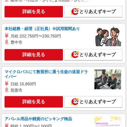
栃木市・小山市・さいたま市西区・さいたま市岩槻区・久喜市・
詳細を見る
キープ
詳細を見る
とりあえずキープ
派遣社員
株式会社パソナ・神戸/OKW6001175837
営業事務/一般事務/データ入力
本社総務・経理（正社員）※試用期間あり
月給235500円 ★交通費規定に基づき交通費支
月給 222,750円〜230,750円
給
豊中市
兵庫県神戸市中央区（神戸新交通ポートライナ
ー神戸空港駅）
詳細を見る
とりあえずキープ
詳細を見る
キープ
マイクロバスにて教習所に通う生徒の送迎ドラ
イバー
派遣社員
株式会社パソナ・神戸/OKW6001169798
日給 15,850円
一般事務/データ入力
箕面市
時給1500円 月収例：210000円 ★交通費規定に
基づき交通費支給
詳細を見る
とりあえずキープ
兵庫県神戸市中央区（神戸駅）
アパレル用品や雑貨のピッキング検品
詳細を見る
キープ
時給 1,200円〜1,500円