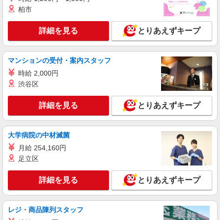
柏市
派遣社員
株式会社パソナ・神戸/OKW6001173713
詳細を見る
とりあえずキープ
一般事務/OA事務/データ入力
月給243000円 ★交通費規定に基づき交通費支
給
マンションの受付・案内スタッフ
兵庫県神戸市中央区（神戸新交通ポートライナ
時給 2,000円
ー計算科学センター駅）
渋谷区
詳細を見る
キープ
詳細を見る
とりあえずキープ
派遣社員
株式会社パソナ・神戸/OKW6001176060
大学病院の中材滅菌
一般事務
月給 254,160円
時給1550円 月収例：217000円 ★交通費規定に
足立区
基づき交通費支給
兵庫県神戸市中央区（神戸市営地下鉄海岸線み
詳細を見る
とりあえずキープ
なと元町駅）
詳細を見る
キープ
レジ・商品陳列スタッフ