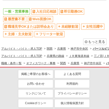
残業少なめ（月20h未満）
転勤なし
登録制
交通費支給
一般・営業事務
入社日応相談
即日勤務OK
社会保険あり
研修制度あり
履歴書不要
Web面接OK
資格取得支援制度あり
職場見学OKまたは説明会あり
未経験歓迎
女性活躍中
同じ職種から求人を探す
主婦・主夫歓迎
フリーター歓迎
オフィスワーク・事務
もっと見る
一般・営業事務
アルバイト・バイト・求人TOP
関西
兵庫県
神戸市中央区
パーソルビ
同じ特徴から求人を探す
アルバイト・バイト・求人TOP
兵庫県の路線
ＪＲ東海道本線
三ノ宮(ＪＲ
未経験歓迎
ミドル（40代～）活躍中
職種・条件一覧
オフィスワーク・事務
関西
兵庫県
神戸市中央区
パ
土日祝休み
上場企業・上場企業のグループ会
掲載ご希望のお客様へ
社
よくある質問
交通費支給
社会保険あり
お問い合わせ
利用規約
リンクについて
プライバシーポリシー
Cookieポリシー
個人情報保護方針