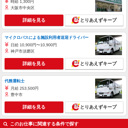
時給 1,300円
派遣社員
大阪市中央区
株式会社パソナ・神戸/OKW6001163433
一般事務
詳細を見る
とりあえずキープ
時給1500円 月収例：240000円 ★交通費規定に
基づき交通費支給
兵庫県神戸市中央区（神戸駅）
マイクロバスによる施設利用者送迎ドライバー
日給 10,900円〜10,900円
詳細を見る
キープ
神戸市須磨区
紹介予定派遣
詳細を見る
とりあえずキープ
株式会社パソナ・大阪/OKW600113859801
一般事務/データ入力/その他事務
代務運転士
時給1550円 ★交通費規定に基づき交通費支給
兵庫県神戸市中央区（神戸新交通ポートライナ
月給 253,500円
ー中公園駅）
豊中市
詳細を見る
キープ
詳細を見る
とりあえずキープ
派遣社員
このお仕事に関連する条件で探す
株式会社パソナ・神戸/OKW6001177156