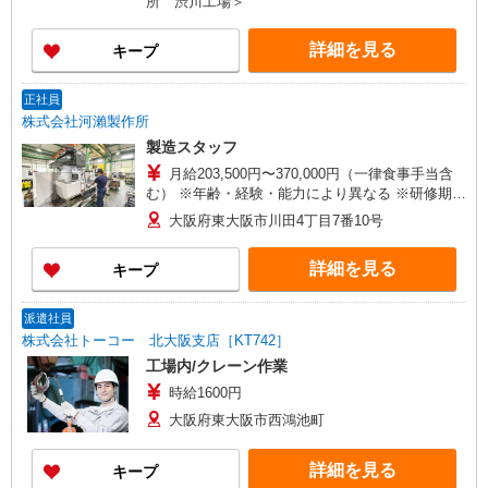
所 渋川工場＞
間短縮あり
詳細を見る
キープ
正社員
株式会社河瀨製作所
製造スタッフ
月給203,500円〜370,000円（一律食事手当含
む） ※年齢・経験・能力により異なる ※研修期間
3ヵ月あり （時給1,180円＋食事手当（1日400
大阪府東大阪市川田4丁目7番10号
円）） ※別途、皆勤手当（12,000円） 残業手
当、住宅手当（25,000円） 家族手当（配偶者
詳細を見る
キープ
15,000円、子10,000円）支給 《月収例》 245,000
円（入社6ヵ月・各種手当含む）
派遣社員
株式会社トーコー 北大阪支店［KT742］
工場内/クレーン作業
時給1600円
大阪府東大阪市西鴻池町
詳細を見る
キープ