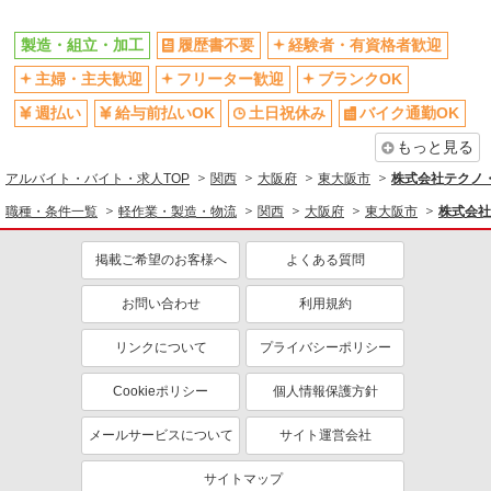
製造・組立・加工
履歴書不要
経験者・有資格者歓迎
主婦・主夫歓迎
フリーター歓迎
ブランクOK
週払い
給与前払いOK
土日祝休み
バイク通勤OK
もっと見る
アルバイト・バイト・求人TOP
関西
大阪府
東大阪市
株式会社テクノ・
職種・条件一覧
軽作業・製造・物流
関西
大阪府
東大阪市
株式会社
掲載ご希望のお客様へ
よくある質問
お問い合わせ
利用規約
リンクについて
プライバシーポリシー
Cookieポリシー
個人情報保護方針
メールサービスについて
サイト運営会社
サイトマップ