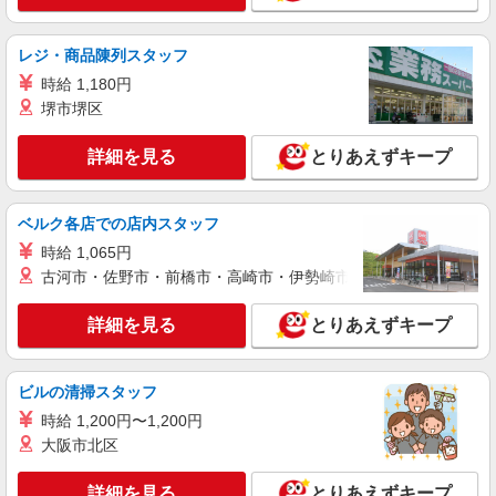
・残業代※月１０時間程度 ・家族手当：配偶者１
万円、第一子１万円、第二子以降４０００円 （賞
【生花装飾課】 大阪府東大阪市旭町15-20
与/昇給あり） ・昇給：年１回 （前年度実績：１
レジ・商品陳列スタッフ
５００円〜９０００円/月） ・賞与：年２回 （前
詳細を見る
キープ
年度実績：３８万円〜１３５万円）
時給 1,180円
堺市堺区
NEW
派遣社員
株式会社テクノ・サービス/お仕事No/0841118
詳細を見る
とりあえずキープ
製品の組立作業
時給1600円交通費全額支給
ベルク各店での店内スタッフ
大阪府東大阪市 ＊バイク通勤OK
時給 1,065円
古河市・佐野市・前橋市・高崎市・伊勢崎市・太田市・館林市・
詳細を見る
キープ
詳細を見る
とりあえずキープ
NEW
派遣社員
株式会社テクノ・サービス/お仕事No/0813196
診察台の組立・配線
ビルの清掃スタッフ
時給1400円 月収例：213570円以上可能（月収
時給 1,200円〜1,200円
例）（残業・休日出勤手当て等が含まれていま
大阪市北区
す） 交通費全額支給
大阪府東大阪市 ＊バイク通勤OK
詳細を見る
とりあえずキープ