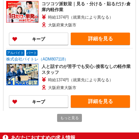
コツコツ派歓迎｜見る・分ける・貼るだけ♪倉
庫内軽作業
時給1374円（就業先により異なる）
大阪府東大阪市
詳細を見る
キープ
アルバイト
パート
株式会社バイトレ（ADM807118）
人と話すのが苦手でも安心♪接客なしの軽作業
スタッフ
時給1374円（就業先により異なる）
大阪府東大阪市
詳細を見る
キープ
派遣社員
もっと見る
日研トータルソーシング株式会社（お仕事No.8A770-JS）
ステンレス銅線の加工
時給1400円 別途交通費支給 ＜月収＞ 230000
あなたにおすすめの求人情報