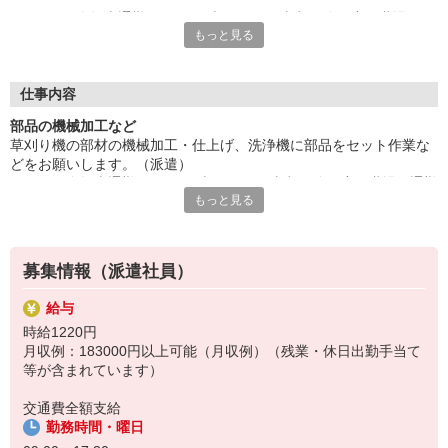
バイク・自転車通勤OKです！吉田駅より徒歩10分程度の職場、
もっと見る
通勤に便利！土曜日の出勤は任意だから安心！
残業がほとんどない魅力的なお仕事です。業務習熟のためのOJT
ありで安心スタートできます。未経験の方もお気軽にご応募くだ
さい。
仕事内容
給与即払いOK！ただし就業状況によりご利用いただけない場合
部品の機械加工など
があります。詳細はオペレーターへお問い合わせください。
草刈り機の部材の機械加工・仕上げ、洗浄機に部品をセット作業な
どをお願いします。（派遣）
『テクノ・サービス』は、派遣業界大手スタッフサービスグルー
バイク・自転車通勤OKです！吉田駅より徒歩10分程度の職場、通勤
プです。
もっと見る
に便利！土曜日の出勤は任意だから安心！
全国にあるお仕事の中から、一人ひとりのスキルや希望条件に応
残業がほとんどない魅力的なお仕事です。業務習熟のためのOJTあ
じたお仕事をご案内します。
りで安心スタートできます。未経験の方もお気軽にご応募くださ
安全管理体制も万全ですので安心してご就業いただけます。
い。
募集情報（派遣社員）
＊技術が身につきます
登録方法は、【オンライン】【電話】【登録会来場】の3つから
選べます♪
給与
★★履歴書・証明写真は不要！★★
時給1220円
また、ご登録済の方はお仕事の紹介がスムーズです。
月収例：183000円以上可能（月収例）（残業・休日出勤手当て
ご応募お待ちしています。
等が含まれています）
交通費全額支給
勤務時間・曜日