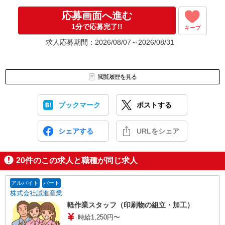
▼Step4 気に入ったら雇用契約・お仕事スタート
応募画面へ進む
応募⇒最短で2日後からの勤務も可能です！
1分で応募完了!!
キープ
求人応募期間：2026/08/07～2026/08/31
閲覧履歴を見る
ブックマーク
ポストする
シェアする
URLをシェア
20
件のこの求人と職種が同じ求人
アルバイト
パート
株式会社誠進産業
軽作業スタッフ（印刷物の組立・加工）
時給1,250円〜