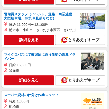
詳細を見る
キープ
NEW
派遣社員
警備員スタッフ（イベント、道路、商業施設、
大型駐車場、JR列車見張りなど）
株式会社テクノ・サービス/お仕事No/0797643
機械オペレーター
日給 11,000円〜12,100円
栃木市・小山市・さいたま市西区・さいたま市岩槻区・久喜市・
時給1500円 月収例：232500円以上可能（月収
例）（残業・休日出勤手当て等が含まれていま
す） 交通費全額支給
詳細を見る
とりあえずキープ
大阪府東大阪市 ＊車・バイク通勤OK
詳細を見る
キープ
マイクロバスにて教習所に通う生徒の送迎ドラ
イバー
NEW
派遣社員
日給 15,850円
株式会社テクノ・サービス/お仕事No/0846999
箕面市
木材加工など
時給1300円交通費全額支給
詳細を見る
とりあえずキープ
大阪府東大阪市
スーパー資材の仕分け作業スタッフ
詳細を見る
キープ
時給 1,350円
NEW
船橋市
紹介予定派遣