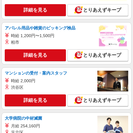
株式会社テクノ・サービス/お仕事No/0897081
詳細を見る
とりあえずキープ
自動車車載機器の取付
時給1600円交通費全額支給
大阪府東大阪市 ＊バイク通勤OK
アパレル用品や雑貨のピッキング検品
時給 1,200円〜1,500円
詳細を見る
キープ
柏市
NEW
派遣社員
詳細を見る
とりあえずキープ
株式会社テクノ・サービス/お仕事No/0834767
MCオペレーター
マンションの受付・案内スタッフ
時給1257円 月収例：188550円以上可能（月収
例）（残業・休日出勤手当て等が含まれていま
時給 2,000円
す） 交通費全額支給
大阪府東大阪市 ＊バイク通勤OK
渋谷区
詳細を見る
キープ
詳細を見る
とりあえずキープ
NEW
紹介予定派遣
大学病院の中材滅菌
株式会社テクノ・サービス/お仕事No/0864589
加工業務など
月給 254,160円
足立区
時給1400円交通費全額支給