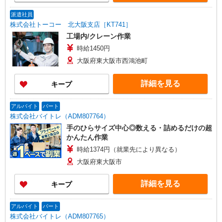
派遣社員
株式会社トーコー 北大阪支店［KT741］
工場内/クレーン作業
時給1450円
大阪府東大阪市西鴻池町
詳細を見る
キープ
アルバイト
パート
株式会社バイトレ（ADM807764）
手のひらサイズ中心◎数える・詰めるだけの超
かんたん作業
時給1374円（就業先により異なる）
大阪府東大阪市
詳細を見る
キープ
アルバイト
パート
株式会社バイトレ（ADM807765）