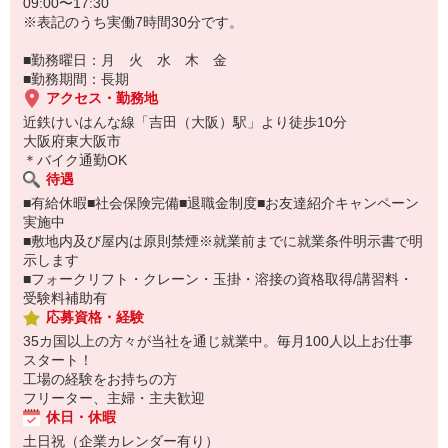
09:00〜17:30
※表記のうち実働7時間30分です。
■勤務曜日：月 火 水 木 金
■勤務期間：長期
アクセス・勤務地
近鉄けいはんな線「吉田（大阪）駅」より徒歩10分
大阪府東大阪市
＊バイク通勤OK
待遇
■有給休暇■社会保険完備■退職金制度■お友達紹介キャンペーン
実施中
■敷地内及び屋内は原則禁煙※就業前までに就業条件明示書で明
示します
■フォークリフト・クレーン・玉掛・溶接の資格取得/講習料・
受験料補助有
応募資格・経験
35カ国以上の方々が当社を通じ就業中。毎月100人以上お仕事
スタート！
工場の経験をお持ちの方
フリーター、主婦・主夫歓迎
休日・休暇
土日祝（企業カレンダー有り）