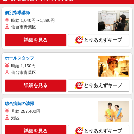
円以上可 150.6H＋深夜350円×57.5H
大阪府東大阪市
個別指導講師
時給 1,040円〜1,390円
詳細を見る
キープ
仙台市青葉区
正社員
詳細を見る
とりあえずキープ
株式会社テクノ・サービス マニュファクチャリング【大阪府】
製造スタッフ（組立・加工・目視検査・機械操
作など）
ホールスタッフ
月給210000〜260000円（スキル・経験を考
時給 1,150円
慮）
仙台市青葉区
大阪府東大阪市 （他にも大阪府内に多数あ
り） ※勤務地はご希望を考慮の上、ご自宅を中心
詳細を見る
とりあえずキープ
に通勤時間120分圏内のエリアとなります。（転勤
なし）
詳細を見る
キープ
総合病院の清掃
正社員
月給 257,400円
泉屋株式会社
港区
生花祭壇の制作・セッティングスタッフ
月給209,000円〜 （上記の月給以外に支給）
詳細を見る
とりあえずキープ