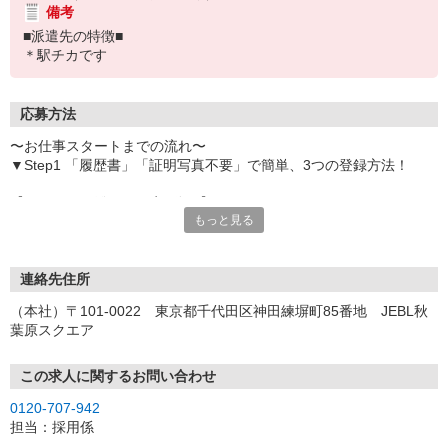
備考
■派遣先の特徴■
＊駅チカです
応募方法
〜お仕事スタートまでの流れ〜
▼Step1 「履歴書」「証明写真不要」で簡単、3つの登録方法！
【オンライン登録（目安5分）】
もっと見る
いつでも好きな時間に登録OK
【電話登録（目安20分）】
受付時間/平日9:00〜19:00
連絡先住所
※電話登録の場合、就業前には登録会へお越しください
（本社）〒101-0022 東京都千代田区神田練塀町85番地 JEBL秋
葉原スクエア
【来場登録（目安1時間30分）】
受付時間/平日10:00〜17:00
この求人に関するお問い合わせ
▼Step2 全国にあるお仕事の中から、あなたにピッタリのお仕事を
0120-707-942
ご案内
担当：採用係
▼Step3 就業前に職場見学で気になる事はしっかりチェック！