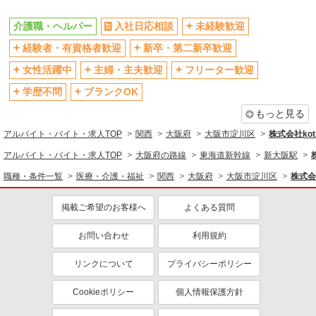
バイク通勤OK
自転車通勤OK
残業少なめ（月20h未満）
交通費支給
介護職・ヘルパー
入社日応相談
未経験歓迎
社会保険あり
産休・育休取得実績あり
経験者・有資格者歓迎
新卒・第二新卒歓迎
退職金・財形貯蓄制度あり
各種手当（家族・役職・インセン
女性活躍中
主婦・主夫歓迎
フリーター歓迎
ティブなど）あり
学歴不問
ブランクOK
制服貸与
研修制度あり
もっと見る
資格取得支援制度あり
アルバイト・バイト・求人TOP
関西
大阪府
大阪市淀川区
株式会社kotr
同じ職種から求人を探す
アルバイト・バイト・求人TOP
大阪府の路線
東海道新幹線
新大阪駅
医療・介護・福祉
職種・条件一覧
医療・介護・福祉
関西
大阪府
大阪市淀川区
株式会社
介護職・ヘルパー
掲載ご希望のお客様へ
よくある質問
同じ特徴から求人を探す
未経験歓迎
ミドル（40代～）活躍中
お問い合わせ
利用規約
ボーナス・賞与あり
車通勤OK
リンクについて
プライバシーポリシー
交通費支給
社会保険あり
Cookieポリシー
個人情報保護方針
産休・育休取得実績あり