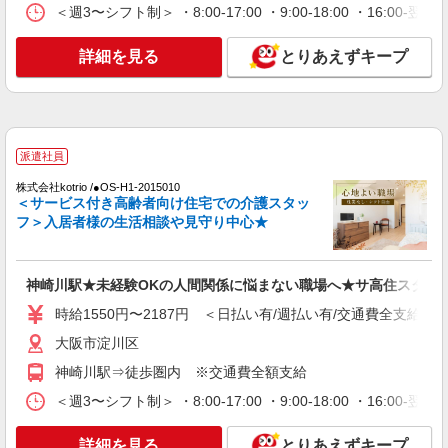
＜週3〜シフト制＞ ・8:00-17:00 ・9:00-18:00 ・16:
大阪市淀川区
詳細を見る
とりあえずキープ
詳細を見る
キープ
派遣社員
株式会社kotrio /●OS-H1-2114919
新大阪駅⇒キレイな病院で介護補助/事務作業
派遣社員
など
株式会社kotrio /●OS-H1-2015010
時給1550円〜2187円 ＜日払い有/週払い有/交
＜サービス付き高齢者向け住宅での介護スタッ
通費全支給(ガソリン代含む)＞
フ＞入居者様の生活相談や見守り中心★
大阪市淀川区
詳細を見る
キープ
神崎川駅★未経験OKの人間関係に悩まない職場へ★サ高住スタッ
時給1550円〜2187円 ＜日払い有/週払い有/交通費全支給(ガ
派遣社員
大阪市淀川区
株式会社kotrio /●OS-H1-2013598
西中島南方駅★グループホームで夜勤専従★日
神崎川駅⇒徒歩圏内 ※交通費全額支給
払いOK★履歴書不要
＜週3〜シフト制＞ ・8:00-17:00 ・9:00-18:00 ・16:
時給1550円〜2187円 ＜日払い有/週払い有/交
通費全支給(ガソリン代含む)＞
詳細を見る
とりあえずキープ