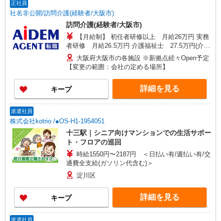
正社員
社名非公開/訪問介護(経験者/大阪市)
訪問介護(経験者/大阪市)
【月給制】 初任者研修以上 月給26万円 実務
者研修 月給26.5万円 介護福祉士 27.5万円(介護
福祉士資格手当含む) ※上記金額には20時間分の
大阪府大阪市の各施設 ※新拠点続々Open予定
固定残業代（36,000円）が含まれています。 20時
【変更の範囲：会社の定める場所】
間以上残業した場合は、別途残業手当を支給しま
す。 【年収例】 3,720,000円 / 入社2年目・常勤ヘ
詳細を見る
キープ
ルパー 4,480,000円 / 入社3年目・サービス提供責
任者 5,200,000円 / 入社3年目・管理者
派遣社員
株式会社kotrio /●OS-H1-1954051
十三駅｜シニア向けマンションでの生活サポー
ト・フロアの巡回
時給1550円〜2187円 ＜日払い有/週払い有/交
通費全支給(ガソリン代含む)＞
淀川区
詳細を見る
キープ
派遣社員