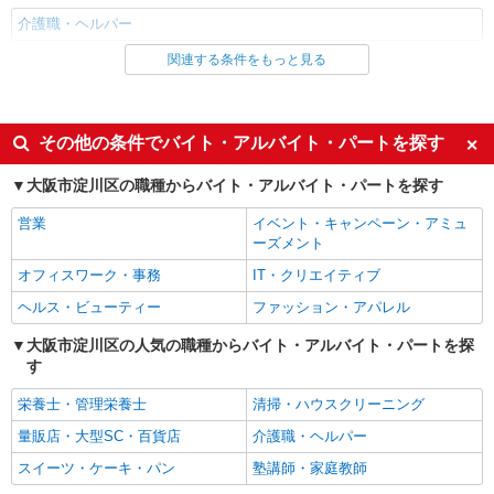
介護職・ヘルパー
関連する条件をもっと見る
同じ雇用形態から新大阪駅の求人を探す
派遣社員
同じ特徴から新大阪駅の求人を探す
その他の条件でバイト・アルバイト・パートを探す
入社日応相談
未経験歓迎
大阪市淀川区の職種からバイト・アルバイト・パートを探す
経験者・有資格者歓迎
新卒・第二新卒歓迎
営業
イベント・キャンペーン・アミュ
女性活躍中
主婦・主夫歓迎
ーズメント
フリーター歓迎
学歴不問
オフィスワーク・事務
IT・クリエイティブ
ブランクOK
ミドル（40代～）活躍中
ヘルス・ビューティー
ファッション・アパレル
エルダー（50代～）活躍中
シニア（60代～）活躍中
大阪市淀川区の人気の職種からバイト・アルバイト・パートを探
す
高収入・高額
ボーナス・賞与あり
昇給あり
完全週休2日制
栄養士・管理栄養士
清掃・ハウスクリーニング
フルタイム歓迎
禁煙・分煙
量販店・大型SC・百貨店
介護職・ヘルパー
駅直結・駅チカ
車通勤OK
スイーツ・ケーキ・パン
塾講師・家庭教師