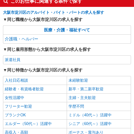
大阪市淀川区
このお仕事に関連する条件で探す
大阪市淀川区のアルバイト・バイト・パートの求人を探す
詳細を見る
キープ
同じ職種から大阪市淀川区の求人を探す
派遣社員
医療・介護・福祉すべて
株式会社kotrio /●OS-H1-1990698
介護職・ヘルパー
＜西中島南方＞デイサービスSTAFF募集≪週3
勤務≫≪夕方退社≫
同じ雇用形態から大阪市淀川区の求人を探す
時給1550円〜2187円 ＜日払い有/週払い有/交
通費全支給(ガソリン代含む)＞
派遣社員
大阪市淀川区
同じ特徴から大阪市淀川区の求人を探す
詳細を見る
キープ
入社日応相談
未経験歓迎
経験者・有資格者歓迎
新卒・第二新卒歓迎
派遣社員
女性活躍中
主婦・主夫歓迎
株式会社kotrio /●OS-H1-1954406
神崎川駅｜リハビリ補助などのデイサービス
フリーター歓迎
学歴不問
STAFF♪未経験OK
ブランクOK
ミドル（40代～）活躍中
時給1550円〜2187円 ＜日払い有/週払い有/交
エルダー（50代～）活躍中
シニア（60代～）活躍中
通費全支給(ガソリン代含む)＞
大阪市淀川区
高収入・高額
ボーナス・賞与あり