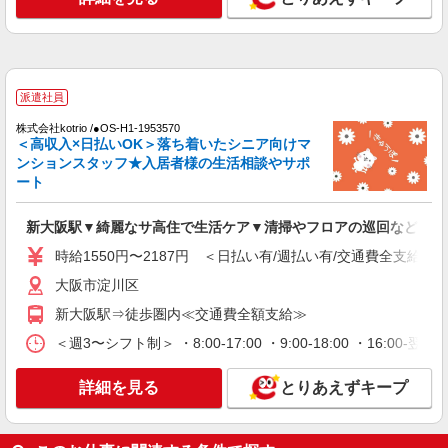
大阪市淀川区
詳細を見る
キープ
派遣社員
派遣社員
株式会社kotrio /●OS-H1-2103554
株式会社kotrio /●OS-H1-1953570
落ち着いた少人数環境/グループホームで暮ら
＜高収入×日払いOK＞落ち着いたシニア向けマ
しの手伝い◆週3〜OK
ンションスタッフ★入居者様の生活相談やサポ
ート
時給1550円〜2187円 ＜日払い有/週払い有/交
通費全支給(ガソリン代含む)＞
新大阪駅▼綺麗なサ高住で生活ケア▼清掃やフロアの巡回など
大阪市淀川区
時給1550円〜2187円 ＜日払い有/週払い有/交通費全支給(ガ
詳細を見る
キープ
大阪市淀川区
新大阪駅⇒徒歩圏内≪交通費全額支給≫
派遣社員
株式会社kotrio /●OS-H1-2087258
＜週3〜シフト制＞ ・8:00-17:00 ・9:00-18:00 ・16:
新大阪駅▼シニアマンション▼フロアの巡回や
安否確認など
詳細を見る
とりあえずキープ
時給1550円〜2187円 ＜日払い有/週払い有/交
通費全支給(ガソリン代含む)＞