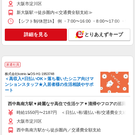
通費全支給(ガソリン代含む)＞
大阪市淀川区
大阪市淀川区
新大阪駅⇒徒歩圏内≪交通費全額支給≫
詳細を見る
【シフト制/休憩1h】 例 ・7:00〜16:00 ・8:00〜17:00 ・9:
キープ
詳細を見る
とりあえずキープ
派遣社員
株式会社kotrio /●OS-H1-1991871
神崎川駅｜シニア向けマンションで夜勤専従＊
暮らしのお手伝い
時給1550円〜2187円 ＜日払い有/週払い有/交
派遣社員
通費全支給(ガソリン代含む)＞
大阪市淀川区
株式会社kotrio /●OS-H1-1953748
＜高収入×日払いOK＞落ち着いたシニア向けマ
ンションスタッフ★入居者様の生活相談やサポ
詳細を見る
キープ
ート
派遣社員
西中島南方駅▼綺麗なサ高住で生活ケア▼清掃やフロアの巡回など
株式会社kotrio /●OS-H1-1953570
時給1550円〜2187円 ＜日払い有/週払い有/交通費全支給(ガ
新大阪駅▼綺麗なサ高住で生活ケア▼清掃やフ
ロアの巡回など
大阪市淀川区
時給1550円〜2187円 ＜日払い有/週払い有/交
西中島南方駅から徒歩圏内／交通費全額支給
通費全支給(ガソリン代含む)＞