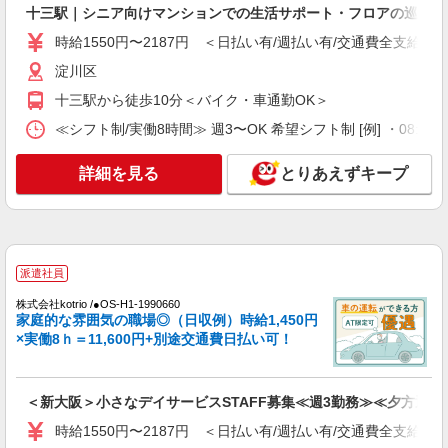
通費全支給(ガソリン代含む)＞
十三駅｜シニア向けマンションでの生活サポート・フロアの巡回
大阪市淀川区
時給1550円〜2187円 ＜日払い有/週払い有/交通費全支給(ガ
淀川区
詳細を見る
キープ
十三駅から徒歩10分＜バイク・車通勤OK＞
派遣社員
≪シフト制/実働8時間≫ 週3〜OK 希望シフト制 [例] ・08:00 〜 17
株式会社kotrio /●OS-H1-2087259
十三駅▼シニアマンション▼フロアの巡回や安
詳細を見る
とりあえずキープ
否確認など
時給1550円〜2187円 ＜日払い有/週払い有/交
通費全支給(ガソリン代含む)＞
淀川区
派遣社員
詳細を見る
キープ
株式会社kotrio /●OS-H1-1990660
家庭的な雰囲気の職場◎（日収例）時給1,450円
×実働8ｈ＝11,600円+別途交通費日払い可！
派遣社員
株式会社kotrio /●OS-H1-1953748
西中島南方駅▼綺麗なサ高住で生活ケア▼清掃
＜新大阪＞小さなデイサービスSTAFF募集≪週3勤務≫≪夕方退社
やフロアの巡回など
時給1550円〜2187円 ＜日払い有/週払い有/交通費全支給(ガ
時給1550円〜2187円 ＜日払い有/週払い有/交