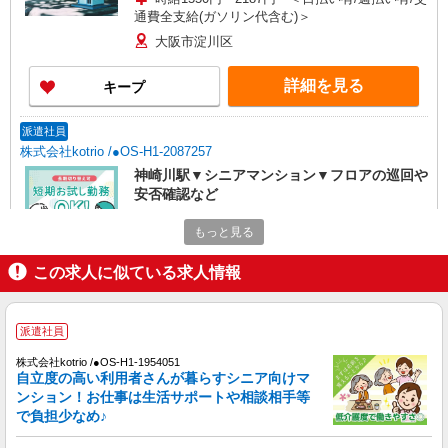
通費全支給(ガソリン代含む)＞
大阪市淀川区
詳細を見る
キープ
派遣社員
株式会社kotrio /●OS-H1-2087257
神崎川駅▼シニアマンション▼フロアの巡回や
安否確認など
時給1550円〜2187円 ＜日払い有/週払い有/交
もっと見る
通費全支給(ガソリン代含む)＞
大阪市淀川区
この求人に似ている求人情報
詳細を見る
キープ
派遣社員
派遣社員
株式会社kotrio /●OS-H1-1954051
株式会社kotrio /●OS-H1-2015010
自立度の高い利用者さんが暮らすシニア向けマ
神崎川駅★未経験OKの人間関係に悩まない職
ンション！お仕事は生活サポートや相談相手等
場へ★サ高住スタッフ
で負担少なめ♪
時給1550円〜2187円 ＜日払い有/週払い有/交