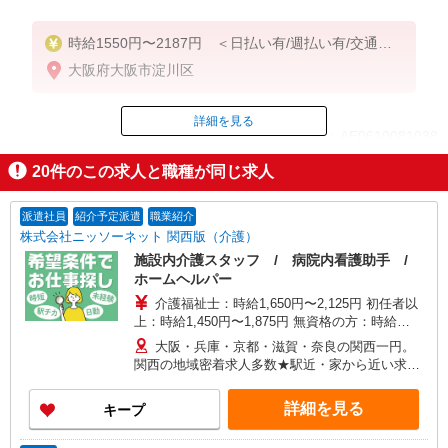
時給1550円〜2187円 ＜日払い有/週払い有/交通費
全支給(ガソリン代含む)＞
大阪府大阪市淀川区
詳細を見る
ID：AE0610081038
20
件のこの求人と職種が同じ求人
掲載期間終了
派遣社員
紹介予定派遣
職業紹介
株式会社ニッソーネット 関西版（介護）
施設内介護スタッフ / 病院内看護助手 /
ホームヘルパー
介護福祉士：時給1,650円〜2,125円 初任者以
上：時給1,450円〜1,875円 無資格の方：時給
1,350円〜1,750円 ※給与幅は勤務先による +交通
大阪・兵庫・京都・滋賀・奈良の関西一円。
費、諸手当（勤務先による） +0円で介護資格が取
関西の地域密着求人多数★駅近・家から近い求人
れる （別途規定） ★給与日払い制度あり！
をお探しできます！
詳細を見る
キープ