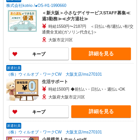
株式会社kotrio /●OS-H1-1990660
＜新大阪＞小さなデイサービスSTAFF募集≪
週3勤務≫≪夕方退社≫
時給1550円〜2187円 ＜日払い有/週払い有/交
通費全支給(ガソリン代含む)＞
大阪市淀川区
詳細を見る
キープ
派遣社員
（株）ウィルオブ・ワークCW 大阪支店/ms270101
生活サポート
時給1500円 ◆前払い・日払い・週払いOK
大阪府大阪市淀川区
詳細を見る
キープ
派遣社員
（株）ウィルオブ・ワークCW 大阪支店/ms270101
小規模老人ホームstaff