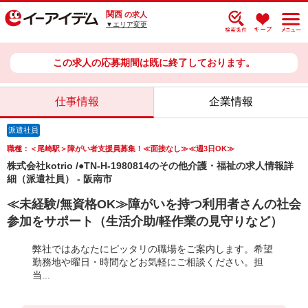
関西
の求人
▼エリア変更
この求人の応募期間は既に終了しております。
仕事情報
企業情報
派遣社員
職種：＜尾崎駅＞障がい者支援員募集！≪面接なし≫≪週3日OK≫
株式会社kotrio /●TN-H-1980814のその他介護・福祉の求人情報詳
細（派遣社員） - 阪南市
≪未経験/無資格OK≫障がいを持つ利用者さんの社会
参加をサポート（生活介助/軽作業の見守りなど）
弊社ではあなたにピッタリの職場をご案内します。希望
勤務地や曜日・時間などお気軽にご相談ください。担
当...