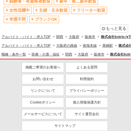
経験者・有資格者歓迎
新卒・第二新卒歓迎
退職金・財形貯蓄制度あり
各種手当（家族・役職・インセン
ティブなど）あり
女性活躍中
主婦・主夫歓迎
フリーター歓迎
制服貸与
研修制度あり
学歴不問
ブランクOK
資格取得支援制度あり
もっと見る
同じ職種から求人を探す
アルバイト・バイト・求人TOP
関西
大阪府
阪南市
株式会社kotrio /
医療・介護・福祉
アルバイト・バイト・求人TOP
大阪府の路線
南海本線
尾崎駅
株式会社k
職種・条件一覧
医療・介護・福祉
関西
大阪府
阪南市
株式会社kotr
同じ特徴から求人を探す
未経験歓迎
ミドル（40代～）活躍中
掲載ご希望のお客様へ
よくある質問
ボーナス・賞与あり
車通勤OK
お問い合わせ
利用規約
交通費支給
社会保険あり
産休・育休取得実績あり
リンクについて
プライバシーポリシー
Cookieポリシー
個人情報保護方針
メールサービスについて
サイト運営会社
サイトマップ