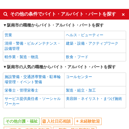
派遣社員
同じ特徴から尾崎駅の求人を探す
その他の条件でバイト・アルバイト・パートを探す
入社日応相談
未経験歓迎
阪南市の職種からバイト・アルバイト・パートを探す
経験者・有資格者歓迎
新卒・第二新卒歓迎
営業
ヘルス・ビューティー
女性活躍中
主婦・主夫歓迎
清掃・警備・ビルメンテナンス・
建築・設備・アクティブワーク
フリーター歓迎
学歴不問
設備管理
ブランクOK
ミドル（40代～）活躍中
軽作業・製造・物流
飲食・フード
エルダー（50代～）活躍中
シニア（60代～）活躍中
阪南市の人気の職種からバイト・アルバイト・パートを探す
高収入・高額
ボーナス・賞与あり
施設警備・交通誘導警備・駐車輪
コールセンター
昇給あり
完全週休2日制
場管理・イベント警備
フルタイム歓迎
禁煙・分煙
栄養士・管理栄養士
製造・組立・加工
駅直結・駅チカ
車通勤OK
サービス提供責任者・ソーシャル
美容師・ネイリスト・まつげ施術
ワーカー
バイク通勤OK
自転車通勤OK
残業少なめ（月20h未満）
交通費支給
その他介護・福祉
入社日応相談
未経験歓迎
社会保険あり
産休・育休取得実績あり