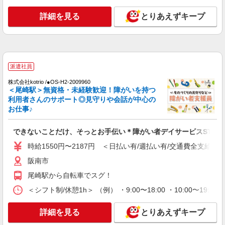
詳細を見る
とりあえずキープ
派遣社員
株式会社kotrio /●OS-H2-2009960
＜尾崎駅＞無資格・未経験歓迎！障がいを持つ
利用者さんのサポート◎見守りや会話が中心の
お仕事♪
できないことだけ、そっとお手伝い＊障がい者デイサービスSTAF
時給1550円〜2187円 ＜日払い有/週払い有/交通費全支給(ガ
阪南市
尾崎駅から自転車でスグ！
＜シフト制/休憩1h＞ （例） ・9:00〜18:00 ・10:00〜19:0
詳細を見る
とりあえずキープ