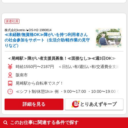
派遣社員
株式会社kotrio /●OS-H2-1980814
≪未経験/無資格OK≫障がいを持つ利用者さん
の社会参加をサポート（生活介助/軽作業の見守
りなど）
＜尾崎駅＞障がい者支援員募集！≪面接なし≫≪週3日OK≫
時給1550円〜2187円 ＜日払い有/週払い有/交通費全支給(ガ
阪南市
尾崎駅から自転車でスグ！
≪シフト制/休憩1h≫ 例 ・9:00〜17:00 ・10:00〜19:00 
詳細を見る
とりあえずキープ
このお仕事に関連する条件で探す