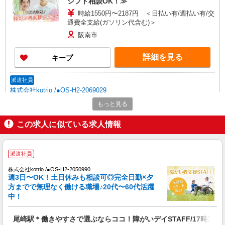
シフト相談OK！≫
時給1550円〜2187円 ＜日払い有/週払い有/交
通費全支給(ガソリン代含む)＞
阪南市
詳細を見る
キープ
派遣社員
株式会社kotrio /●OS-H2-2069029
阪南市/障がい者デイ＊履歴書不要＊面接なし
もっと見る
＊資格・経験不問！
この求人に似ている求人情報
時給1550円〜2187円 ＜日払い有/週払い有/交
通費全支給(ガソリン代含む)＞
阪南市
派遣社員
詳細を見る
キープ
株式会社kotrio /●OS-H2-2050990
週3日〜OK！土日休みも相談可◎完全日勤×夕
方までで無理なく働ける職場♪20代〜60代活躍
派遣社員
中！
株式会社kotrio /●OS-H2-1906890
尾崎駅＊障がい者施設で軽作業の見守り等＊未
尾崎駅＊働きやすさで選ぶならココ！障がいデイSTAFF/17時定時
経験歓迎！