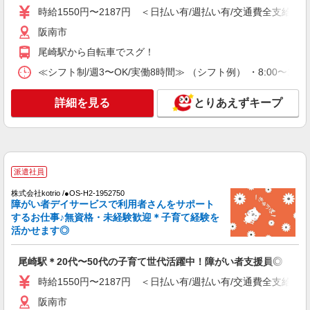
時給1550円〜2187円 ＜日払い有/週払い有/交通費全支給(ガ
時給1550円〜2187円 ＜日払い有/週払い有/交
通費全支給(ガソリン代含む)＞
阪南市
阪南市
尾崎駅から自転車でスグ！
≪シフト制/週3〜OK/実働8時間≫ （シフト例） ・8:00〜17:
詳細を見る
キープ
詳細を見る
とりあえずキープ
派遣社員
株式会社kotrio /●OS-H2-1952750
障がい者デイサービスで利用者さんをサポート
するお仕事♪無資格・未経験歓迎＊子育て経験を
活かせます◎
尾崎駅＊20代〜50代の子育て世代活躍中！障がい者支援員◎
時給1550円〜2187円 ＜日払い有/週払い有/交通費全支給(ガ
阪南市