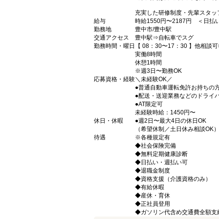
充実した研修制度・先輩スタッ
給与
時給1550円〜2187円 ＜日
勤務地
豊中市/豊中駅
交通アクセス
豊中駅⇒自転車でスグ
勤務時間・曜日
【 08：30〜17：30 】他相談
実働8時間
休憩1時間
※週3日〜勤務OK
応募資格・経験
＼未経験OK／
●普通自動車運転免許お持ちの
●配送・送迎業務などのドライ
●AT限定可
未経験時給：1450円〜
休日・休暇
●週2日〜最大4日の休日OK
（希望休制／土日休み相談OK
待遇
※各種規定有
◆社会保険完備
◆無料定期健康診断
◆日払い・週払い可
◆退職金制度
◆資格支援（介護資格のみ）
◆有給休暇
◆産休・育休
◆正社員登用
◆ガソリン代含め交通費全額支