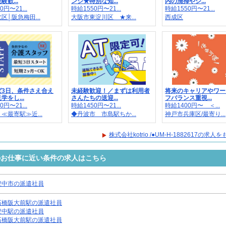
歓...
ンジ★特別な知...
内の清掃やシ...
0円〜21...
時給1550円〜21...
時給1550円〜21...
区│阪急梅田...
大阪市東淀川区 ★来...
西成区
ば3日、条件さえ合え
未経験歓迎！／まずは利用者
将来のキャリアやワー
学をし...
さんたちの送迎...
フバランス重視...
0円〜21...
時給1450円〜21...
時給1400円〜 ＜...
≪最寄駅≫近...
◆丹波市 市島駅ちか...
神戸市兵庫区/最寄り...
株式会社kotrio /●UM-H-1882617の求
2617のお仕事に近い条件の求人はこちら
豊中市の派遣社員
石橋阪大前駅の派遣社員
豊中駅の派遣社員
石橋阪大前駅の派遣社員