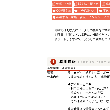
禁煙・分煙
駅直結・駅チカ
車
交通費支給
社会保険あり
産休
各種手当（家族・役職・インセンティブ
弊社ではあなたにピッタリの職場をご案
や曜日・時間などお気軽にご相談くださ
サポートしますので、安心して就業して
募集情報（派遣社員）
職種
豊中★デイで送迎や生活サポー
仕事内容
＼運転免許お持ちの方、採用優
◆デイサービス◆
・利用者様のご自宅へのお迎え
・施設からご自宅への見送り
・認知症予防のためのコミュニ
・その他健康に応じた介助 な
運転時間は片道最大でも約30分