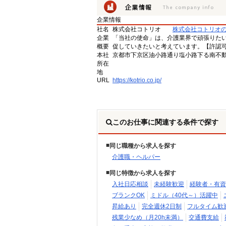
企業情報
社名
株式会社コトリオ
株式会社コトリオ
企業
「当社の使命」は、介護業界で頑張りた
概要
促していきたいと考えています。【許認可番号】
本社
京都市下京区油小路通り塩小路下る南不動
所在
地
URL
https://kotrio.co.jp/
このお仕事に関連する条件で探す
同じ職種から求人を探す
介護職・ヘルパー
同じ特徴から求人を探す
入社日応相談
未経験歓迎
経験者・有資
ブランクOK
ミドル（40代～）活躍中
昇給あり
完全週休2日制
フルタイム歓
残業少なめ（月20h未満）
交通費支給