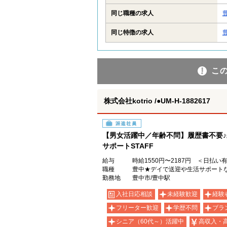
同じ職種の求人
同じ特徴の求人
こ
株式会社kotrio /●UM-H-1882617
派遣社員
【男女活躍中／年齢不問】履歴書不要♪
サポートSTAFF
給与
時給1550円〜2187円 ＜日払い
職種
豊中★デイで送迎や生活サポート
勤務地
豊中市/豊中駅
入社日応相談
未経験歓迎
経験
フリーター歓迎
学歴不問
ブラ
シニア（60代～）活躍中
高収入・