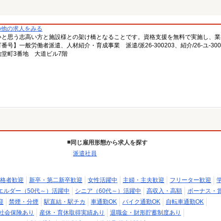
の他の求人をみる
いと思う志高い方と施設様との架け橋となることです。資格支援を無料で実施し、業
一般労働者派遣、人材紹介・育成事業 派遣/派26-300203、紹介/26-ユ-300
堂町3番地 大道ビル7階
同じ雇用形態から求人を探す
派遣社員
格者歓迎
新卒・第二新卒歓迎
女性活躍中
主婦・主夫歓迎
フリーター歓迎
エルダー（50代～）活躍中
シニア（60代～）活躍中
高収入・高額
ボーナス・
迎
禁煙・分煙
駅直結・駅チカ
車通勤OK
バイク通勤OK
自転車通勤OK
社会保険あり
産休・育休取得実績あり
退職金・財形貯蓄制度あり