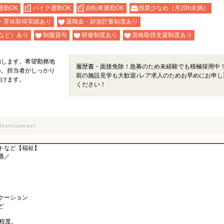
通勤OK
バイク通勤OK
自転車通勤OK
残業少なめ（月20h未満）
・育休取得実績あり
退職金・財形貯蓄制度あり
など）あり
制服貸与
研修制度あり
資格取得支援制度あり
内します。希望勤務地
履歴書・面接免除！急募のため未経験でも積極採用中
い。担当者がしっかり
前の施設見学も大歓迎♪レア求人のためお早めにお申し
頂けます。
ください！
トなど【福祉】
遇／
ケーション
ど
程度。