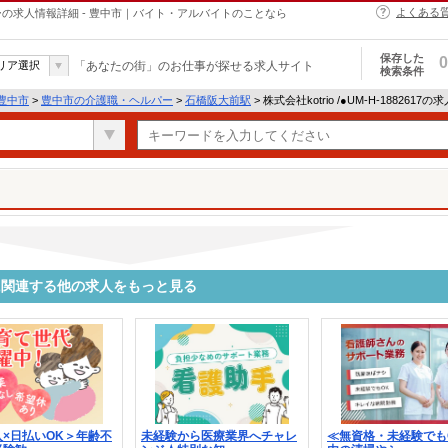
よくある
・ヘルパーの求人情報詳細 - 豊中市｜バイト・アルバイトのことなら
保存した
0
リア選択
「あなたの街」のお仕事が探せる求人サイト
検索条件
豊中市
>
豊中市の介護職・ヘルパー
>
石橋阪大前駅
> 株式会社kotrio /●UM-H-1882617
2617に関連する他の求人をもっと見る
×日払いOK＞年齢不
未経験から医療業界へチャレ
≪無資格・未経験でも