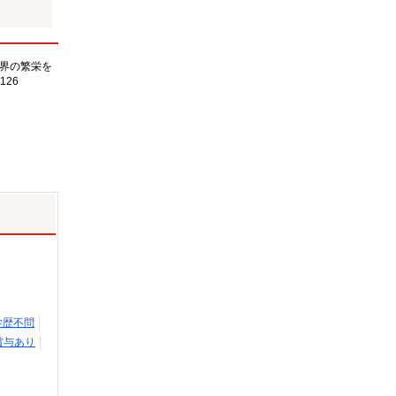
界の繁栄を
126
学歴不問
賞与あり