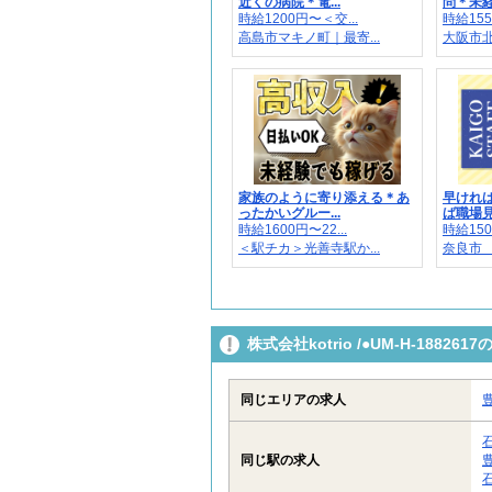
近くの病院＊電...
問＊未経験
時給1200円〜＜交...
時給155
高島市マキノ町｜最寄...
大阪市北
家族のように寄り添える＊あ
早けれ
ったかいグルー...
ば職場見
時給1600円〜22...
時給150
＜駅チカ＞光善寺駅か...
奈良市 
株式会社kotrio /●UM-H-188
同じエリアの求人
同じ駅の求人