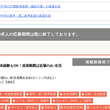
豊中市の介護職 無資格（施設介護）の派遣社員
豊中市の新卒・第二新卒歓迎の派遣社員
の求人の応募期間は既に終了しております。
未経験もOK！送迎範囲は近場のみ♪生活
有/週払い有/交通費全支給(ガソリン代含む)＞
など【福祉】
者・有資格者歓迎
新卒・第二新卒歓迎
女性活躍中
主婦・主夫歓迎
ンクOK
ミドル（40代～）活躍中
エルダー（50代～）活躍中
高額
ボーナス・賞与あり
昇給あり
完全週休2日制
フルタイム歓