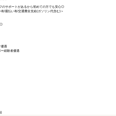
フのサポートがあるから初めての方でも安心◎
払い有/週払い有/交通費全支給(ガソリン代含む)＞
可◎
方優遇
バー経験者優遇
）
給