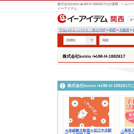
株式会社kotrio /●UM-H-1882617の介護職
イーアイデム
エ
関西
アルバイト・バイト・求人TOP
>
関西
>
大阪府
>
勤務地
職種
株式会社kotrio /●UM-H-1882617
株式会社kotrio /●UM-H-188
≪未経験大歓迎≫近江中庄駅
＜高収入