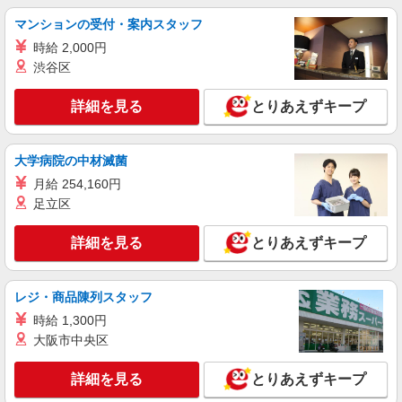
時給1550円〜2187円 ＜日払い有/週払い有/交
マンションの受付・案内スタッフ
通費全支給(ガソリン代含む)＞
時給 2,000円
大津市坂本周辺｜中学校近く！
渋谷区
詳細を見る
キープ
詳細を見る
とりあえずキープ
NEW
派遣社員
株式会社kotrio /●KY-H-1955936
大学病院の中材滅菌
≪膳所駅／看護助手≫子育て世代活躍中！働
月給 254,160円
きやすい環境♪
足立区
時給1550円〜2187円 ＜日払い有/週払い有/交
通費全支給(ガソリン代含む)＞
詳細を見る
とりあえずキープ
大津市内 最寄り駅：膳所
詳細を見る
キープ
レジ・商品陳列スタッフ
時給 1,300円
NEW
派遣社員
大阪市中央区
株式会社kotrio /●KY-H-2093840
善は急げ≫≫≫履歴書不要＆面接なし！駅チ
詳細を見る
とりあえずキープ
カ病院で看護助手急募