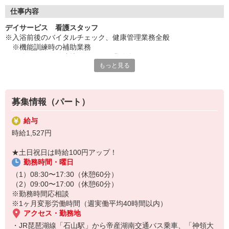
◇長く安心して働ける環境づくり
・ツクイ独自の福祉厚生制度でプライベートも充実
仕事内容
・子育てサポート企業として「くるみん認定」の取得
デイサービス 看護スタッフ
・子育て支援の福利厚生制度あり！子育てと仕事の両立を応援◎
※入浴前後のバイタルチェック、健康管理業務全般
・スタッフ何でも相談窓口やライフキャリア相談など、各相談窓
※機能訓練時の補助業務
口あり
※他スタッフと連携してのケア業務全般
もっと見る
※各種記録業務など
◇頑張った分、スタッフに還元！
・2024年冬季賞与からインセンティブ賞与を導入
★＼サービス・職種の魅力／
・パートは特別手当の支給あり
デイサービスでお客様の生活に寄り添い、ゆっくりと時間をかけな
募集情報（パート）
がら信頼関係を築くことができること、他業種との協力や連携を図
りながら支援していけることも魅力です。お客様から感謝の言葉を
給与
直接いただけることがやりがいにもつながります。日勤の勤務でワ
時給1,527円
ークライフバランスに合わせた働き方ができます。
★土日祝日は時給100円アップ！
勤務時間・曜日
（1）08:30〜17:30（休憩60分）
（2）09:00〜17:00（休憩60分）
※勤務時間応相談
※1ヶ月変形労働時間（週実働平均40時間以内）
アクセス・勤務地
・JR琵琶湖線「石山駅」から帝産湖南交通バス乗車、「神領大