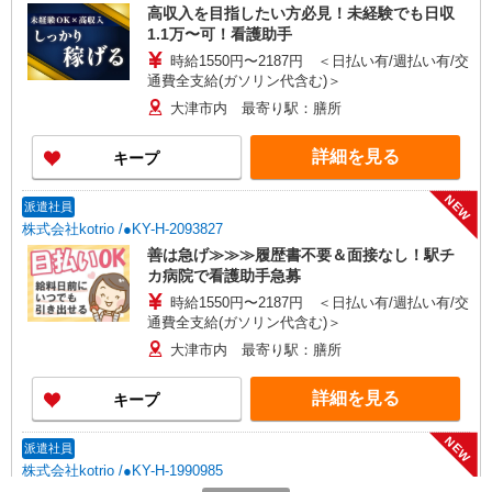
高収入を目指したい方必見！未経験でも日収
1.1万〜可！看護助手
時給1550円〜2187円 ＜日払い有/週払い有/交
通費全支給(ガソリン代含む)＞
大津市内 最寄り駅：膳所
詳細を見る
キープ
NEW
派遣社員
株式会社kotrio /●KY-H-2093827
善は急げ≫≫≫履歴書不要＆面接なし！駅チ
カ病院で看護助手急募
時給1550円〜2187円 ＜日払い有/週払い有/交
通費全支給(ガソリン代含む)＞
大津市内 最寄り駅：膳所
詳細を見る
キープ
NEW
派遣社員
株式会社kotrio /●KY-H-1990985