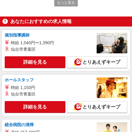
堅田駅＊看護助手＊日払いOK！推し活の軍
もっと見る
資金も即ゲット◎
時給1550円〜2187円 ＜日払い有/週払い有/交
通費全支給(ガソリン代含む)＞
あなたにおすすめの求人情報
大津市｜最寄り駅：堅田
個別指導講師
詳細を見る
キープ
時給 1,040円〜1,390円
仙台市青葉区
NEW
派遣社員
株式会社kotrio /●KY-H-1955935
詳細を見る
とりあえずキープ
≪比叡山坂本駅／看護助手≫子育て世代活躍
中！働きやすい環境♪
時給1550円〜2187円 ＜日払い有/週払い有/交
ホールスタッフ
通費全支給(ガソリン代含む)＞
時給 1,150円
大津市坂本周辺｜中学校近く！
仙台市青葉区
詳細を見る
キープ
詳細を見る
とりあえずキープ
NEW
派遣社員
株式会社kotrio /●KY-H-2093849
総合病院の清掃
善は急げ≫≫≫履歴書不要＆面接なし！駅チ