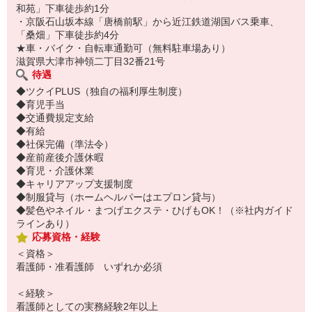
和苑」下車徒歩約1分
・京阪石山坂本線「唐橋前駅」から近江鉄道湖国バス乗車、
「桑畑」下車徒歩約4分
★車・バイク・自転車通勤可（無料駐車場あり）
滋賀県大津市神領二丁目32番21号
待遇
◆ツクイPLUS（独自の福利厚生制度）
◆育児手当
◆交通費規定支給
◆有給
◆社保完備（準法令）
◆産前産後介護休暇
◆育児・介護休業
◆キャリアアップ支援制度
◆制服貸与（ホームヘルパーはエプロン貸与）
◆髪色やネイル・まつげエクステ・ひげもOK！（※社内ガイド
ラインあり）
応募資格・経験
＜資格＞
看護師・准看護師 いずれか必須
＜経験＞
看護師としての実務経験2年以上