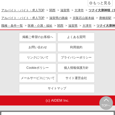
医療・介護・福祉
もっと見る
看護師・保健師・看護助手・助産師
アルバイト・バイト・求人TOP
関西
滋賀県
大津市
ツクイ大津神領（
同じ特徴から求人を探す
アルバイト・バイト・求人TOP
滋賀県の路線
京阪石山坂本線
唐橋前駅
職種・条件一覧
医療・介護・福祉
関西
滋賀県
大津市
ツクイ大津神
未経験歓迎
ミドル（40代～）活躍中
副業・WワークOK
交通費支給
掲載ご希望のお客様へ
よくある質問
社会保険あり
産休・育休取得実績あり
お問い合わせ
利用規約
社員登用あり
リンクについて
プライバシーポリシー
Cookieポリシー
個人情報保護方針
メールサービスについて
サイト運営会社
サイトマップ
(c) AIDEM Inc.
TOPへ