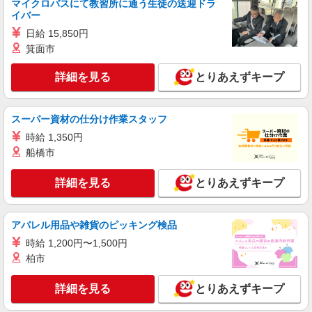
マイクロバスにて教習所に通う生徒の送迎ドラ
イバー
時給1550円〜2187円 ＜日払い有/週払い有/交
通費全支給(ガソリン代含む)＞
日給 15,850円
大津市内 最寄り駅：膳所
箕面市
詳細を見る
とりあえずキープ
詳細を見る
キープ
NEW
派遣社員
スーパー資材の仕分け作業スタッフ
株式会社kotrio /●KY-H-2014198
時給 1,350円
比叡山坂本駅≫年齢不問！０からスタートで
船橋市
も活躍できる看護助手
時給1550円〜2187円 ＜日払い有/週払い有/交
詳細を見る
通費全支給(ガソリン代含む)＞
とりあえずキープ
大津市坂本周辺｜中学校近く！
アパレル用品や雑貨のピッキング検品
詳細を見る
キープ
時給 1,200円〜1,500円
NEW
柏市
派遣社員
株式会社kotrio /●KY-H-2101315
詳細を見る
とりあえずキープ
＜高時給＞比叡山坂本駅近くの病院で安定し
た働き方を★看護助手