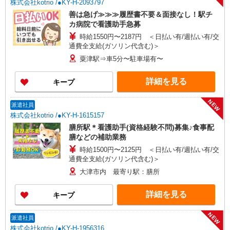
株式会社kotrio /●KY-H-2093797
善は急げ≫≫≫履歴書不要＆面接なし！駅チ
カ病院で看護助手急募
時給1550円〜2187円 ＜日払い有/週払い有/交
通費全支給(ガソリン代含む)＞
粟津駅⇒車5分〜駐車場有〜
詳細を見る
キープ
NEW
派遣社員
株式会社kotrio /●KY-H-1615157
膳所駅＊看護助手(資格経験不問)募集♪食事配
膳などの補助業務
時給1500円〜2125円 ＜日払い有/週払い有/交
通費全支給(ガソリン代含む)＞
大津市内 最寄り駅：膳所
詳細を見る
キープ
NEW
派遣社員
株式会社kotrio /●KY-H-1956316