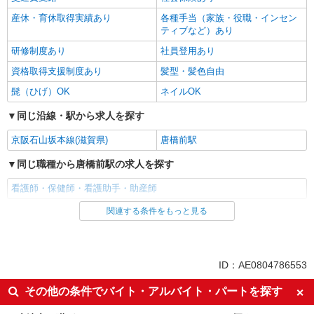
産休・育休取得実績あり
各種手当（家族・役職・インセン
ティブなど）あり
研修制度あり
社員登用あり
資格取得支援制度あり
髪型・髪色自由
髭（ひげ）OK
ネイルOK
同じ沿線・駅から求人を探す
京阪石山坂本線(滋賀県)
唐橋前駅
同じ職種から唐橋前駅の求人を探す
看護師・保健師・看護助手・助産師
関連する条件をもっと見る
同じ雇用形態から唐橋前駅の求人を探す
パート
同じ特徴から唐橋前駅の求人を探す
ID：AE0804786553
入社日応相談
即日勤務OK
その他の条件でバイト・アルバイト・パートを探す
友達と応募OK
職場見学OKまたは説明会あり