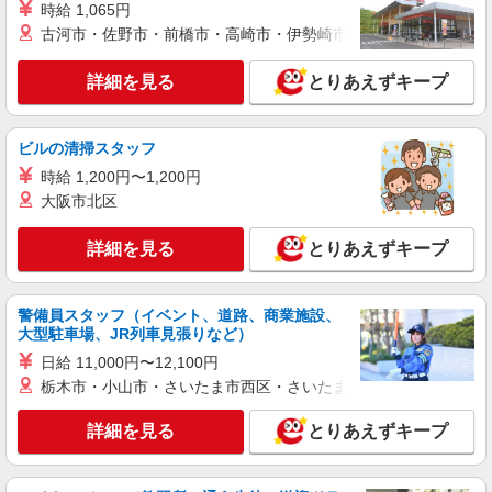
も可能♪
時給 1,065円
古河市・佐野市・前橋市・高崎市・伊勢崎市・太田市・館林市・
時給1550円〜2187円 ＜日払い有/週払い有/交
通費全支給(ガソリン代含む)＞
詳細を見る
とりあえずキープ
大津市坂本周辺｜中学校近く！
詳細を見る
キープ
ビルの清掃スタッフ
NEW
時給 1,200円〜1,200円
派遣社員
大阪市北区
株式会社kotrio /●KY-H-1956502
堅田駅｜看護師さんのサポートスタッフ募集
詳細を見る
とりあえずキープ
♪医療行為なし
時給1550円〜2187円 ＜日払い有/週払い有/交
通費全支給(ガソリン代含む)＞
警備員スタッフ（イベント、道路、商業施設、
大津市｜最寄り駅：堅田
大型駐車場、JR列車見張りなど）
日給 11,000円〜12,100円
詳細を見る
キープ
栃木市・小山市・さいたま市西区・さいたま市岩槻区・久喜市・
NEW
派遣社員
詳細を見る
とりあえずキープ
株式会社kotrio /●KY-H-2014199
≪膳所駅≫年齢不問！０からスタートでも活
躍できる看護助手♪