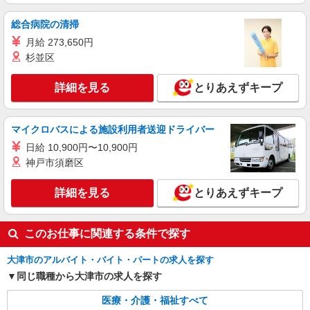
時給1550円〜2187円 ＜日払い有/週払い有/交
通費全支給(ガソリン代含む)＞
総合病院の清掃
大津市坂本周辺｜中学校近く！
月給 273,650円
杉並区
詳細を見る
キープ
詳細を見る
とりあえずキープ
NEW
派遣社員
株式会社kotrio /●KY-H-2013667
≪膳所駅≫未経験・無資格から看護助手へ挑
マイクロバスによる施設利用者送迎ドライバー
戦！シフト相談OK♪
日給 10,900円〜10,900円
時給1550円〜2187円 ＜日払い有/週払い有/交
神戸市須磨区
通費全支給(ガソリン代含む)＞
大津市内 最寄り駅：膳所
詳細を見る
とりあえずキープ
詳細を見る
キープ
このお仕事に関連する条件で探す
大津市のアルバイト・バイト・パートの求人を探す
同じ職種から大津市の求人を探す
医療・介護・福祉すべて