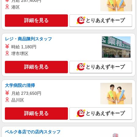
月給 257,400円
カ病院で看護助手急募
港区
時給1550円〜2187円 ＜日払い有/週払い有/交
通費全支給(ガソリン代含む)＞
詳細を見る
とりあえずキープ
大津市｜最寄り駅：堅田
詳細を見る
レジ・商品陳列スタッフ
キープ
時給 1,180円
NEW
派遣社員
堺市堺区
株式会社kotrio /●KY-H-1991332
≪日払いOK！≫病院の看護助手＊即日勤務
詳細を見る
とりあえずキープ
も可能♪
時給1550円〜2187円 ＜日払い有/週払い有/交
通費全支給(ガソリン代含む)＞
大学病院の清掃
大津市｜最寄り駅：堅田
月給 273,650円
品川区
詳細を見る
キープ
詳細を見る
とりあえずキープ
NEW
派遣社員
株式会社kotrio /●KY-H-1991253
ベルク各店での店内スタッフ
≪日払いOK！≫病院の看護助手＊即日勤務