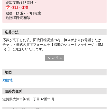
※深夜帯は18歳以上
休日・休暇
勤務日数:週2〜3日程度
勤務曜日:応相談
応募方法
応募が完了した後、面接日程調整の為、担当者よりお電話または、
チャット形式の質問フォームを【携帯のショートメッセージ（SM
S）】にお送りいたします。
【応募から採用までの流れ】
もっと見る
1.応募…Webもしくはお電話より応募ください。
2.面接…ご質問や働き方の相談も受け付けます。
※面接時に適性検査＋実技試験を実施
※実技試験はドライバーの職種のみとなります。
地図
3.採用…入社日はご相談に応じます。
勤務地
連絡先住所
滋賀県大津市神領二丁目32番21号