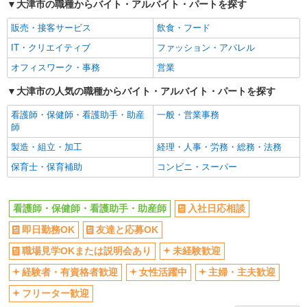
大津市の職種からバイト・アルバイト・パートを探す
未経験歓迎
経験者・有資格者歓迎
販売・接客サービス
飲食・フード
女性活躍中
主婦・主夫歓迎
IT・クリエイティブ
ファッション・アパレル
フリーター歓迎
学歴不問
オフィスワーク・事務
営業
ブランクOK
ミドル（40代～）活躍中
エルダー（50代～）活躍中
大津市の人気の職種からバイト・アルバイト・パートを探す
昇給あり
禁煙・分煙
バイク通勤OK
看護師・保健師・看護助手・助産
一般・営業事務
師
自転車通勤OK
残業ほぼなし
製造・組立・加工
経理・人事・労務・総務・法務
副業・WワークOK
転勤なし
保育士・保育補助
コンビニ・スーパー
交通費支給
社会保険あり
産休・育休取得実績あり
各種手当（家族・役職・インセン
ティブなど）あり
看護師・保健師・看護助手・助産師
入社日応相談
研修制度あり
社員登用あり
即日勤務OK
友達と応募OK
資格取得支援制度あり
髪型・髪色自由
職場見学OKまたは説明会あり
未経験歓迎
髭（ひげ）OK
ネイルOK
経験者・有資格者歓迎
女性活躍中
主婦・主夫歓迎
同じ職種から求人を探す
フリーター歓迎