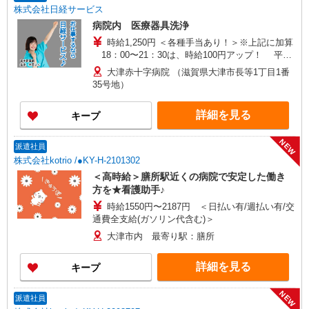
株式会社日経サービス
病院内 医療器具洗浄
時給1,250円 ＜各種手当あり！＞※上記に加算
18：00〜21：30は、時給100円アップ！ 平日
以外の勤務は、時給100円アップ！
大津赤十字病院 （滋賀県大津市長等1丁目1番
35号地）
詳細を見る
キープ
NEW
派遣社員
株式会社kotrio /●KY-H-2101302
＜高時給＞膳所駅近くの病院で安定した働き
方を★看護助手♪
時給1550円〜2187円 ＜日払い有/週払い有/交
通費全支給(ガソリン代含む)＞
大津市内 最寄り駅：膳所
詳細を見る
キープ
NEW
派遣社員