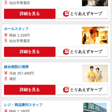
仙台市青葉区
指示書作成・検品など
時給1600円交通費全額支給
詳細を見る
とりあえずキープ
大阪府羽曳野市 ＊バイク通勤OK
詳細を見る
キープ
ホールスタッフ
時給 1,150円
派遣社員
仙台市青葉区
株式会社テクノ・サービス/お仕事No/0885123
測定、検査業務など
詳細を見る
とりあえずキープ
時給1300円交通費全額支給
大阪府羽曳野市 ＊車・バイク通勤OK
総合病院の清掃
詳細を見る
月給 257,400円
キープ
港区
派遣社員
詳細を見る
とりあえずキープ
株式会社テクノ・サービス/お仕事No/0908653
機械オペレーター
時給1300円交通費全額支給
レジ・商品陳列スタッフ
大阪府羽曳野市 ＊バイク通勤OK
時給 1,180円