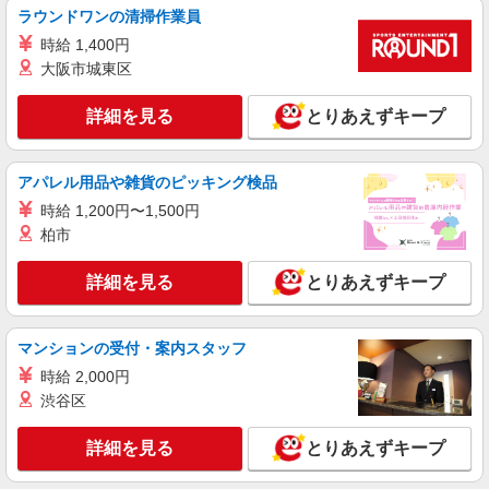
月給245,000円〜280,000円（経験・能力によ
ラウンドワンの清掃作業員
る）
時給 1,400円
大阪府羽曳野市
大阪市城東区
詳細を見る
キープ
詳細を見る
とりあえずキープ
派遣社員
株式会社日本ワークプレイス関西/378
アパレル用品や雑貨のピッキング検品
マシンオペレーター
時給 1,200円〜1,500円
時給1,300円 深夜割増時給1,625円 月収例：
柏市
普通時間＞1300円×5時間＝6,500円×22日＝14万
3,000円 深夜時間＞1625円×3時間＝4,875円×22日
大阪府羽曳野市
詳細を見る
とりあえずキープ
＝10万7,250円 合計25万250円 別途 交通費全額
支給
詳細を見る
キープ
マンションの受付・案内スタッフ
派遣社員
時給 2,000円
株式会社日本ワークプレイス関西/377
渋谷区
製造オペレーター
時給1,360円 月収例： 1360円×7時間30分＝
詳細を見る
とりあえずキープ
10,200円×22日＝22万4,400円 別途 交通費全額支
給