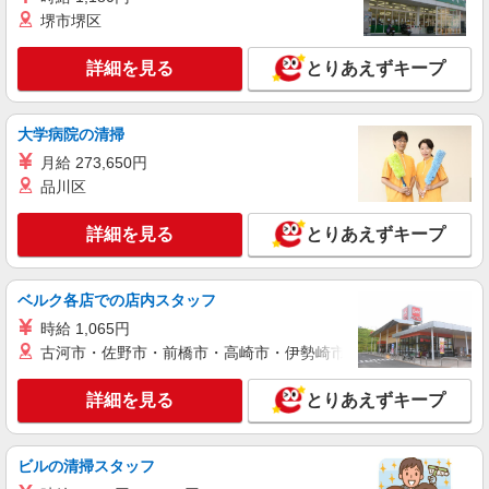
堺市堺区
詳細を見る
キープ
詳細を見る
とりあえずキープ
派遣社員
株式会社テクノ・サービス/お仕事No/0908654
機械オペレーター
大学病院の清掃
時給1300円交通費全額支給
月給 273,650円
大阪府羽曳野市 ＊バイク通勤OK
品川区
詳細を見る
とりあえずキープ
詳細を見る
キープ
派遣社員
ベルク各店での店内スタッフ
株式会社イープラネット(01030)
時給 1,065円
機械ＯＰ（ボタンを押すだけ♪）
古河市・佐野市・前橋市・高崎市・伊勢崎市・太田市・館林市・
時給1340円〜1675円
大阪府羽曳野市駒ヶ谷
詳細を見る
とりあえずキープ
詳細を見る
キープ
ビルの清掃スタッフ
派遣社員