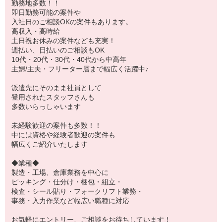
勤務地多数！！
即日勤務可能の案件や
入社日のご相談OKの案件もあります。
高収入・高時給
土日祝お休みの案件なども充実！
週払い、日払いのご相談もOK
10代・20代・30代・40代から中高年
主婦/主夫・フリーター層まで幅広く活躍中♪
派遣先にそのまま社員として
登用されたスタッフさんも
多数いらっしゃいます
未経験歓迎の案件も多数！！
中には資格や経験者歓迎の案件も
幅広くご紹介いたします
◆業種◆
製造・工場、倉庫業務を中心に
ピッキング・仕分け・梱包・組立・
検査・シール貼り・フォークリフト業務・
事務・入力作業など幅広い職種に対応
お気軽にエントリー、ご相談をお待ちしています！