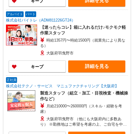
詳細を見る
キープ
アルバイト
パート
株式会社バイトレ（ADM811226GT24）
【迷ったらコレ】箱に入れるだけ♪モクモク軽
作業スタッフ
時給1357円〜時給1500円（就業先により異な
る）
大阪府羽曳野市
詳細を見る
キープ
正社員
株式会社テクノ・サービス マニュファクチャリング【大阪府】
製造スタッフ（組立・加工・目視検査・機械操
作など）
月給210000〜260000円（スキル・経験を考
慮）
大阪府羽曳野市 （他にも大阪府内に多数あ
り） ※勤務地はご希望を考慮の上、ご自宅を中心
に通勤時間120分圏内のエリアとなります。（転勤