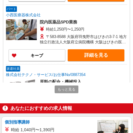
パート
小西医療器株式会社
院内医薬品SPD業務
時給1,250円〜1,250円
〒583-8588 大阪府羽曳野市はびきの3-7-1 地方
独立行政法人大阪府立病院機構 大阪はびきの医療
センター内作業場
詳細を見る
キープ
派遣社員
株式会社テクノ・サービス/お仕事No/0887354
原料の配合・機械投入
時給1300円交通費全額支給
もっと見る
大阪府羽曳野市 ＊車・バイク通勤OK
あなたにおすすめの求人情報
詳細を見る
キープ
個別指導講師
派遣社員
株式会社テクノ・サービス/お仕事No/0873049
時給 1,040円〜1,390円