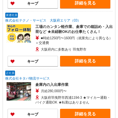
なし）
詳細を見る
キープ
派遣社員
株式会社テクノ・サービス 大阪府エリア（03）
工場のカンタン軽作業、倉庫での箱詰め・入出
荷など ★未経験OKのお仕事たくさん！
■時給1250円〜1600円（就業先により異なる）
＋交通費
大阪府内に多数あり 羽曳野市
詳細を見る
キープ
正社員
株式会社キタバ物流サービス
倉庫内の入出庫作業
月給280,000円〜
大阪府羽曳野市西浦1194-3 ★マイカー通勤・
バイク通勤OK ★転勤はありません
詳細を見る
キープ