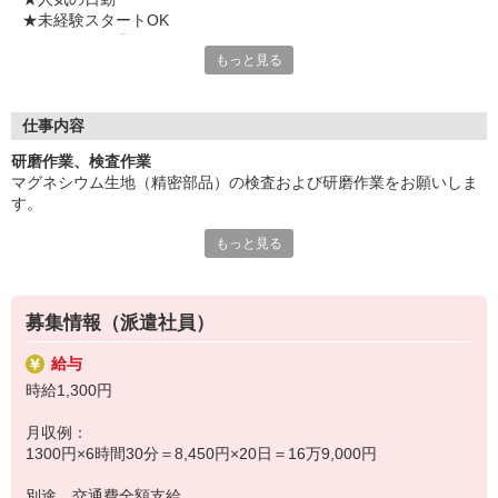
★未経験スタートOK
★もくもく作業
もっと見る
★重量物なし
★土日祝休み
★複数名の募集
★当社のスタッフさんが活躍中の職場
仕事内容
研磨作業、検査作業
気になることやご質問はお問い合わせだけも大歓迎☆彡
マグネシウム生地（精密部品）の検査および研磨作業をお願いしま
ご応募心よりお待ちしております（・ω・）ノ
す。
もっと見る
軽金属のため重量物ではありません。
未経験でもOKなカンタンもくもく作業です☆
募集情報（派遣社員）
※長期のお仕事です。
給与
時給1,300円
月収例：
1300円×6時間30分＝8,450円×20日＝16万9,000円
別途 交通費全額支給