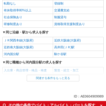
転勤なし
登録制
有休取得率80%以上
交通費支給
社会保険あり
制服貸与
研修制度あり
資格取得支援制度あり
同じ沿線・駅から求人を探す
ＪＲ関西本線(大阪府)
近鉄大阪線(大阪府)
近鉄南大阪線(大阪府)
高井田(ＪＲ)駅
河内国分駅
駒ケ谷駅
同じ職種から河内国分駅の求人を探す
入出庫・商品管理・検品・検査
製造・組立・加工
関連する条件をもっと見る
同じ雇用形態から河内国分駅の求人を探す
派遣社員
同じ特徴から河内国分駅の求人を探す
ID：AE0604909989
入社日応相談
即日勤務OK
その他の条件でバイト・アルバイト・パートを探す