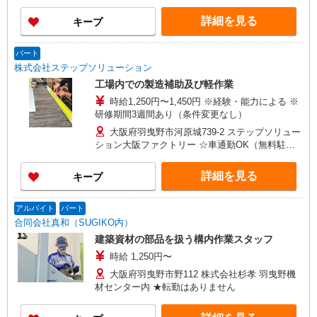
など
詳細を見る
キープ
パート
株式会社ステップソリューション
工場内での製造補助及び軽作業
時給1,250円〜1,450円 ※経験・能力による ※
研修期間3週間あり（条件変更なし）
大阪府羽曳野市河原城739-2 ステップソリュー
ション大阪ファクトリー ☆車通勤OK（無料駐車
場完備）
詳細を見る
キープ
アルバイト
パート
合同会社真和（SUGIKO内）
建築資材の部品を扱う構内作業スタッフ
時給 1,250円〜
大阪府羽曳野市野112 株式会社杉孝 羽曳野機
材センター内 ★転勤はありません