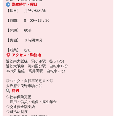
勤務時間・曜日
【曜日】 月/火/水/木/金
【時間】 9：00〜16：30
【休憩】 60分
【実働】 ６時間30分
【残業】 なし
アクセス・勤務地
近鉄南大阪線 駒ケ谷駅 徒歩12分
近鉄大阪線 河内国分駅 自転車12分
JR大和路線 高井田駅 自転車20分
◎バイク・自転車通勤ＯＫ◎
大阪府羽曳野市駒ヶ谷
待遇
◇社会保険完備
雇用・労災・健保・厚生年金
◇交通費全額支給
◇週払い制度