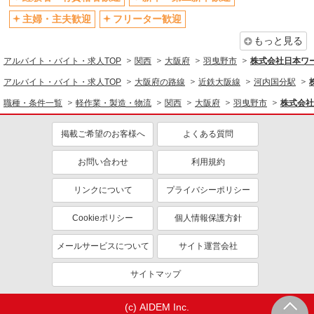
転勤なし
登録制
主婦・主夫歓迎
フリーター歓迎
有休取得率80%以上
交通費支給
もっと見る
社会保険あり
制服貸与
アルバイト・バイト・求人TOP
関西
大阪府
羽曳野市
株式会社日本ワー
研修制度あり
資格取得支援制度あり
アルバイト・バイト・求人TOP
大阪府の路線
近鉄大阪線
河内国分駅
同じ職種から求人を探す
職種・条件一覧
軽作業・製造・物流
関西
大阪府
羽曳野市
株式会社
軽作業・製造・物流
入出庫・商品管理・検品・検査
製造・組立・加工
掲載ご希望のお客様へ
よくある質問
同じ特徴から求人を探す
お問い合わせ
利用規約
未経験歓迎
ミドル（40代～）活躍中
リンクについて
プライバシーポリシー
土日祝休み
短期（3ヶ月以内）
Cookieポリシー
個人情報保護方針
車通勤OK
交通費支給
社会保険あり
メールサービスについて
サイト運営会社
サイトマップ
(c) AIDEM Inc.