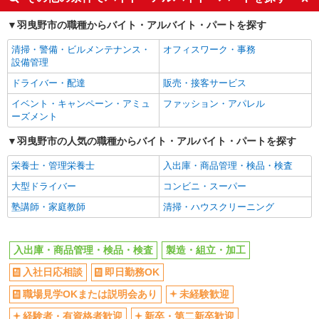
職場見学OKまたは説明会あり
未経験歓迎
羽曳野市の職種からバイト・アルバイト・パートを探す
経験者・有資格者歓迎
新卒・第二新卒歓迎
清掃・警備・ビルメンテナンス・
オフィスワーク・事務
主婦・主夫歓迎
フリーター歓迎
設備管理
学歴不問
ブランクOK
ドライバー・配達
販売・接客サービス
ミドル（40代～）活躍中
エルダー（50代～）活躍中
イベント・キャンペーン・アミュ
ファッション・アパレル
高収入・高額
昇給あり
ーズメント
週払い
完全週休2日制
羽曳野市の人気の職種からバイト・アルバイト・パートを探す
年間休日120日以上
土日祝休み
栄養士・管理栄養士
入出庫・商品管理・検品・検査
短期（3ヶ月以内）
平日のみ勤務OK
大型ドライバー
コンビニ・スーパー
フルタイム歓迎
朝
塾講師・家庭教師
清掃・ハウスクリーニング
昼
夕方
髪型・髪色自由
禁煙・分煙
入出庫・商品管理・検品・検査
製造・組立・加工
食堂・売店あり
車通勤OK
入社日応相談
即日勤務OK
バイク通勤OK
自転車通勤OK
職場見学OKまたは説明会あり
未経験歓迎
残業ほぼなし
残業少なめ（月20h未満）
経験者・有資格者歓迎
新卒・第二新卒歓迎