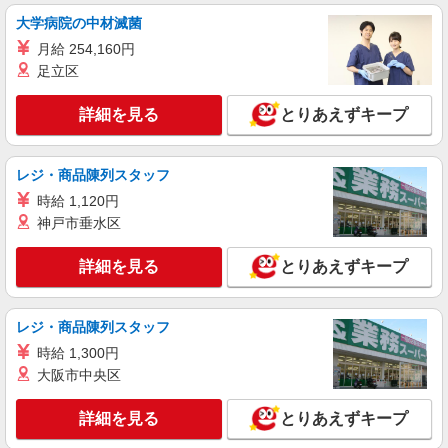
大阪府羽曳野市
大学病院の中材滅菌
詳細を見る
キープ
月給 254,160円
足立区
派遣社員
株式会社日本ワークプレイス関西/654
詳細を見る
とりあえずキープ
マシンオペレーター
時給1,300円 月収例： 1300円×7時間45分＝
レジ・商品陳列スタッフ
10,075円×20日＝20万1,500円 別途 交通費全額支
給
時給 1,120円
大阪府羽曳野市河原城
神戸市垂水区
詳細を見る
キープ
詳細を見る
とりあえずキープ
レジ・商品陳列スタッフ
時給 1,300円
大阪市中央区
詳細を見る
とりあえずキープ