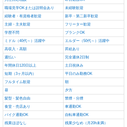
職場見学OKまたは説明会あり
未経験歓迎
経験者・有資格者歓迎
新卒・第二新卒歓迎
主婦・主夫歓迎
フリーター歓迎
学歴不問
ブランクOK
ミドル（40代～）活躍中
エルダー（50代～）活躍中
高収入・高額
昇給あり
週払い
完全週休2日制
年間休日120日以上
土日祝休み
短期（3ヶ月以内）
平日のみ勤務OK
フルタイム歓迎
朝
昼
夕方
髪型・髪色自由
禁煙・分煙
食堂・売店あり
車通勤OK
バイク通勤OK
自転車通勤OK
残業ほぼなし
残業少なめ（月20h未満）