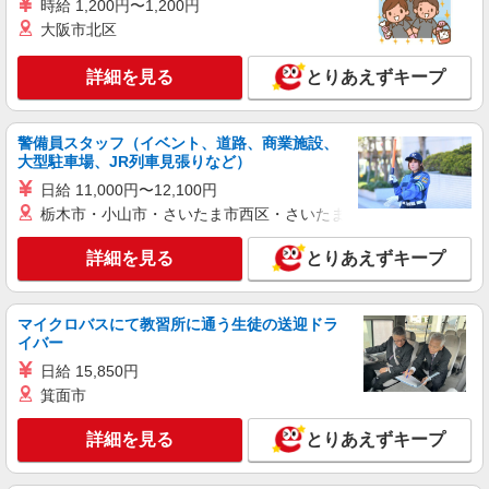
時給 1,200円〜1,200円
戦力エージェント株式会社
大阪市北区
工場内軽作業（機械オペレーター）
★時給1,450円 【月収例】 月22日勤務の場合
詳細を見る
とりあえずキープ
時給1,450円×実働7.5時間×22日 ＝月収23.9万円以
上可能！ ＋交通費規定支給 ＋残業手当 ＋家族手
大阪府羽曳野市
当 ☆勤務後、スグに受け取れる前払い制度完備！
警備員スタッフ（イベント、道路、商業施設、
大型駐車場、JR列車見張りなど）
詳細を見る
キープ
日給 11,000円〜12,100円
栃木市・小山市・さいたま市西区・さいたま市岩槻区・久喜市・
アルバイト
パート
派遣社員
株式会社ネクストイノベーション
詳細を見る
とりあえずキープ
小物商品などの検品や組立
【時 給】 ・1200円 交通費規定内支給
羽曳野市駒ヶ谷付近
マイクロバスにて教習所に通う生徒の送迎ドラ
イバー
詳細を見る
キープ
日給 15,850円
箕面市
正社員
職業紹介
詳細を見る
とりあえずキープ
株式会社リオン
サンルーフの製造スタッフ