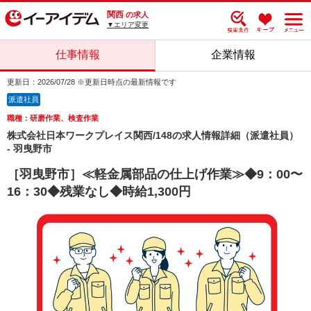
関西
の求人
▼エリア変更
仕事情報
企業情報
更新日：2026/07/28 ※更新日時点の最新情報です
派遣社員
職種：研磨作業、検査作業
株式会社日本ワークプレイス関西/148の求人情報詳細（派遣社員）
- 羽曳野市
［羽曳野市］≪軽金属部品の仕上げ作業≫◆9：00〜
16：30◆残業なし◆時給1,300円