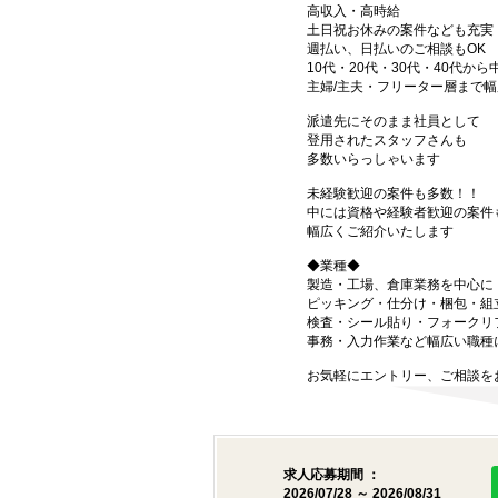
高収入・高時給
土日祝お休みの案件なども充実
週払い、日払いのご相談もOK
10代・20代・30代・40代から
主婦/主夫・フリーター層まで幅
派遣先にそのまま社員として
登用されたスタッフさんも
多数いらっしゃいます
未経験歓迎の案件も多数！！
中には資格や経験者歓迎の案件
幅広くご紹介いたします
◆業種◆
製造・工場、倉庫業務を中心に
ピッキング・仕分け・梱包・組
検査・シール貼り・フォークリ
事務・入力作業など幅広い職種
お気軽にエントリー、ご相談を
求人応募期間 ：
2026/07/28 ～ 2026/08/31