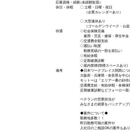
応募資格・経験
♪未経験歓迎♪
休日・休暇
〇 土曜・日曜・祝日
（企業カレンダーあり）
〇 大型連休あり
（ゴールデンウイーク・お盆
待遇
◇社会保険完備
雇用・労災・健保・厚生年金
◇交通費全額支給
◇週払い制度
勤務実績の一部を前払い
◇有給休暇
◇定期健康診断
◇屋内禁煙(喫煙スペースあり)
備考
◆日本ワークプレイス関西につ
大阪府・兵庫県・奈良県を中心
モットーは『エリア一番の好待
交通費支給・有給休暇・各種保
定期健康診断などフォーロー面
ベテランの営業担当が
みなさまの就業をバックアップ
◆案件について◆
勤務地多数！！
即日勤務可能の案件や
入社日のご相談OKの案件もあ