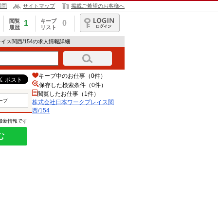
質問
サイトマップ
掲載ご希望のお客様へ
閲覧
キープ
1
0
履歴
リスト
ログイン
イス関西/154の求人情報詳細
キープ中のお仕事（0件）
保存した検索条件（
0
件）
閲覧したお仕事（1件）
ープ
株式会社日本ワークプレイス関
西/154
の最新情報です
む