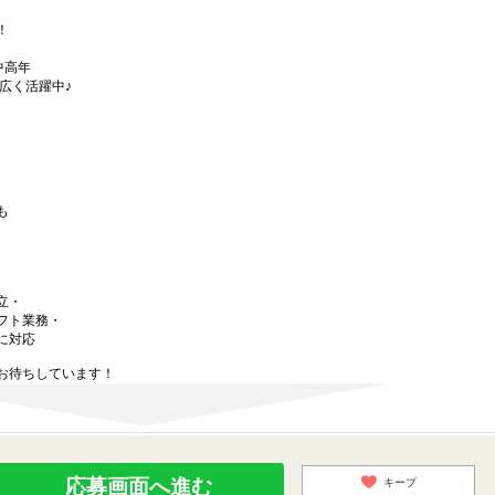
！
中高年
広く活躍中♪
も
立・
フト業務・
に対応
お待ちしています！
応募画面へ進む
キープ