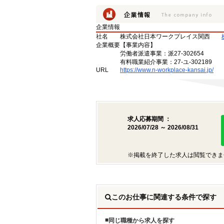
企業情報
社名
株式会社日本ワークプレイス関西
企業概要
【事業内容】
労働者派遣事業：派27-302654
有料職業紹介事業：27-ユ-302189
URL
https://www.n-workplace-kansai.jp/
求人応募期間 ：
2026/07/28 ～ 2026/08/31
※掲載を終了した求人は閲覧できま
このお仕事に関連する条件で探す
同じ職種から求人を探す