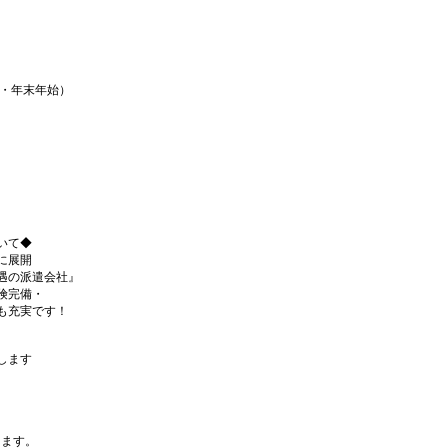
・年末年始）
いて◆
に展開
遇の派遣会社』
険完備・
も充実です！
します
ります。