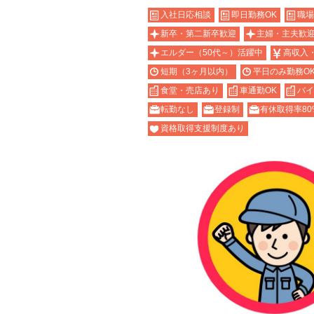
入社日応相談
即日勤務OK
職場
新卒・第二新卒歓迎
主婦・主夫歓
エルダー（50代～）活躍中
高収入
短期（3ヶ月以内）
平日のみ勤務O
食堂・売店あり
車通勤OK
バイ
転勤なし
登録制
有休取得率80
資格取得支援制度あり