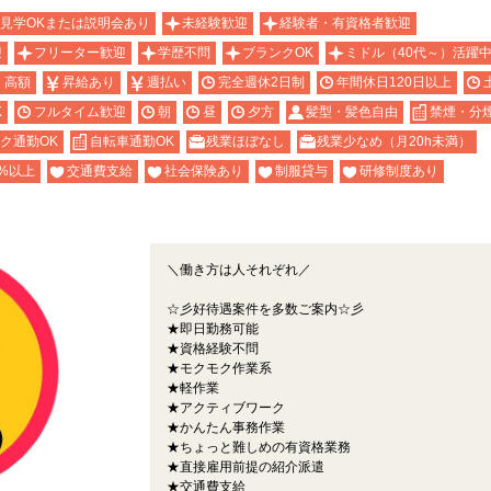
見学OKまたは説明会あり
未経験歓迎
経験者・有資格者歓迎
迎
フリーター歓迎
学歴不問
ブランクOK
ミドル（40代～）活躍
・高額
昇給あり
週払い
完全週休2日制
年間休日120日以上
K
フルタイム歓迎
朝
昼
夕方
髪型・髪色自由
禁煙・分
ク通勤OK
自転車通勤OK
残業ほぼなし
残業少なめ（月20h未満）
%以上
交通費支給
社会保険あり
制服貸与
研修制度あり
＼働き方は人それぞれ／
☆彡好待遇案件を多数ご案内☆彡
★即日勤務可能
★資格経験不問
★モクモク作業系
★軽作業
★アクティブワーク
★かんたん事務作業
★ちょっと難しめの有資格業務
★直接雇用前提の紹介派遣
★交通費支給