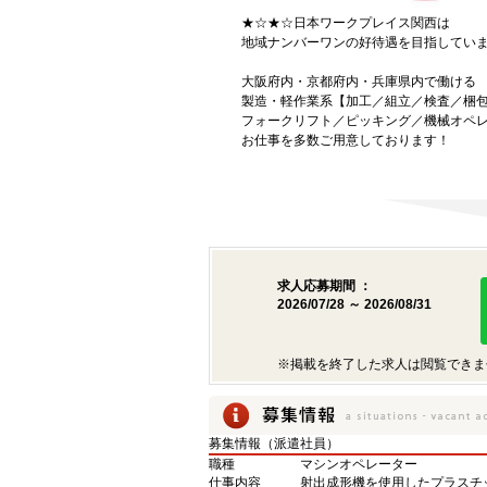
★☆★☆日本ワークプレイス関西は
地域ナンバーワンの好待遇を目指してい
大阪府内・京都府内・兵庫県内で働ける
製造・軽作業系【加工／組立／検査／梱
フォークリフト／ピッキング／機械オペ
お仕事を多数ご用意しております！
求人応募期間 ：
2026/07/28 ～ 2026/08/31
※掲載を終了した求人は閲覧できま
募集情報（派遣社員）
職種
マシンオペレーター
仕事内容
射出成形機を使用したプラスチ