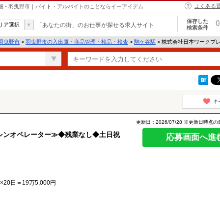
よくある
細 - 羽曳野市｜バイト・アルバイトのことならイーアイデム
保存した
0
リア選択
「あなたの街」のお仕事が探せる求人サイト
検索条件
羽曳野市
>
羽曳野市の入出庫・商品管理・検品・検査
>
駒ケ谷駅
> 株式会社日本ワークプレ
キ
更新日：2026/07/28 ※更新日時点
シンオペレーター≫◆残業なし◆土日祝
応募画面へ進
×20日＝19万5,000円