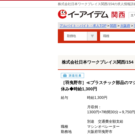
株式会社日本ワークプレイス関西/154の求人情報詳
エ
関西
アルバイト・バイト・求人TOP
>
関西
>
大阪府
>
勤務地
職種
株式会社日本ワークプレイス関西/154
派遣社員
［羽曳野市］≪プラスチック部品のマ
休み◆時給1,300円
給与
時給1,300円
月収例：
1300円×7時間30分＝9,750円
別途 交通費全額支給
職種
マシンオペレーター
勤務地
大阪府羽曳野市