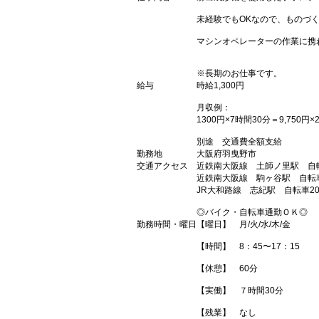
未経験でもOKなので、ものづ
マシンオペレーターの作業に携
※長期のお仕事です。
給与
時給1,300円
月収例：
1300円×7時間30分＝9,750円×
別途 交通費全額支給
勤務地
大阪府羽曳野市
交通アクセス
近鉄南大阪線 土師ノ里駅 自
近鉄南大阪線 駒ヶ谷駅 自転車
JR大和路線 志紀駅 自転車2
◎バイク・自転車通勤ＯＫ◎
勤務時間・曜日
【曜日】 月/火/水/木/金
【時間】 8：45〜17：15
【休憩】 60分
【実働】 ７時間30分
【残業】 なし