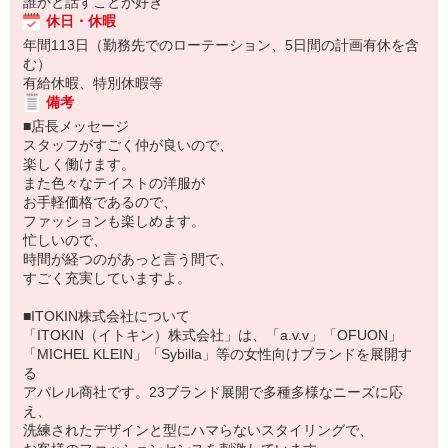
誰かと話すことが好き
休日・休暇
年間113日（勤務先でのローテーション、5日間の計画有休を含
む）
有給休暇、特別休暇等
備考
■店長メッセージ
スタッフがすごく仲が良いので、
楽しく働けます。
また色々なテイストの洋服が
お手軽価格であるので、
ファッションも楽しめます。
忙しいので、
時間が経つのがあっと言う間で、
すごく充実していますよ。
■ITOKIN株式会社について
「ITOKIN（イトキン）株式会社」は、「a.v.v」「OFUON」
「MICHEL KLEIN」「Sybilla」等の女性向けブランドを展開す
る
アパレル商社です。23ブランド展開で多種多様なニーズに応
え、
洗練されたデザインと型にハマらないスタイリングで、