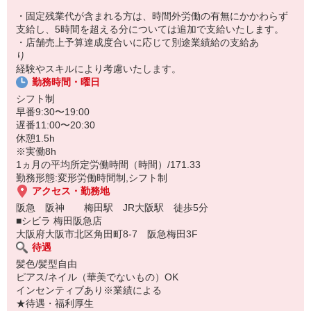
＜こんな方におすすめ♪＞
・固定残業代が含まれる方は、時間外労働の有無にかかわらず
・ファッションが好き
支給し、5時間を超える分については追加で支給いたします。
・誰かとお話することが好き
・店舗売上予算達成度合いに応じて別途業績給の支給あ
・未経験だけど、アパレルで働いてみたい！
り
・アパレルの経験を活かしたい！
経験やスキルにより考慮いたします。
・トレンドや流行に興味がある
勤務時間・曜日
・売り場作りなどに興味がある
・沢山の人と交流したい
シフト制
・職場の人たちと楽しく働きたい♪
早番9:30〜19:00
遅番11:00〜20:30
休憩1.5h
※実働8h
1ヵ月の平均所定労働時間（時間）/171.33
勤務形態:変形労働時間制,シフト制
アクセス・勤務地
阪急 阪神 梅田駅 JR大阪駅 徒歩5分
■シビラ 梅田阪急店
大阪府大阪市北区角田町8-7 阪急梅田3F
待遇
髪色/髪型自由
ピアス/ネイル（華美でないもの）OK
インセンティブあり※業績による
★待遇・福利厚生