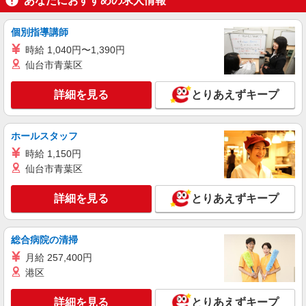
あなたにおすすめの求人情報
KINJI used clothing
古着販売スタッフ
個別指導講師
アルバイト：時給1,180円〜 ※経験・能力によ
時給 1,040円〜1,390円
り優遇します。
仙台市青葉区
大阪府大阪市北区角田町5-15 HEP FIVE 3F
詳細を見る
とりあえずキープ
詳細を見る
キープ
ホールスタッフ
アルバイト
パート
RIPNDIP OSAKA
時給 1,150円
販売スタッフ
仙台市青葉区
アルバイト・パート：時給1,180円〜
詳細を見る
とりあえずキープ
大阪府大阪市北区角田町5-15 HEP FIVE 5F
詳細を見る
キープ
総合病院の清掃
月給 257,400円
正社員
港区
COQULE
販売スタッフ
詳細を見る
とりあえずキープ