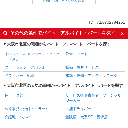
関連する条件をもっと見る
同じ雇用形態から大阪梅田(阪急)駅の求人を探す
正社員
同じ特徴から大阪梅田(阪急)駅の求人を探す
ID：AE0702784261
経験者・有資格者歓迎
女性活躍中
その他の条件でバイト・アルバイト・パートを探す
フリーター歓迎
服装自由
大阪市北区の職種からバイト・アルバイト・パートを探す
髪型・髪色自由
ネイルOK
イベント・キャンペーン・アミュ
飲食・フード
ピアスOK
禁煙・分煙
ーズメント
駅直結・駅チカ
残業ほぼなし
ファッション・アパレル
販売・接客サービス
交通費支給
社会保険あり
ドライバー・配達
建築・設備・アクティブワーク
産休・育休取得実績あり
社割・特典あり
大阪市北区の人気の職種からバイト・アルバイト・パートを探す
研修制度あり
社員登用あり
弁当・惣菜
サービス提供責任者・ソーシャル
早朝
ワーカー
同じ職種から求人を探す
医療事務・受付・クラーク
大型ドライバー
ファッション・アパレル
介護職・ヘルパー
量販店・大型SC・百貨店
アパレル販売