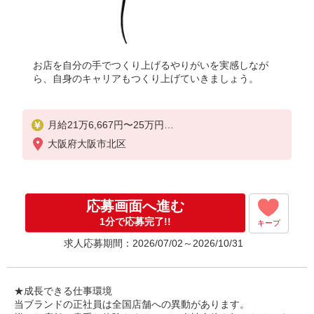
お店を自分の手でつくり上げるやりがいを実感しなが
ら、自身のキャリアもつくり上げていきましょう。
月給21万6,667円〜25万円
固定残業時間（トータル） 5.00時間/月
大阪府大阪市北区
残業代 7,750円〜9,000円
研修中 日給1万円〜1万2,000円（研修期間6ヶ月 習熟
度により変動）
応募画面へ進む
・固定残業代が含まれる方は、時間外労働の有無に
1分で応募完了!!
キープ
かかわらず支給し、5時間を超える分については追加
求人応募期間：2026/07/02～2026/10/31
で支給いたします。
・店舗売上予算達成度合いに応じて別途業績給の支
給あ
り
★成長できる仕事環境
経験やスキルにより考慮いたします。
当ブランドの正社員は全国店舗への異動があります。