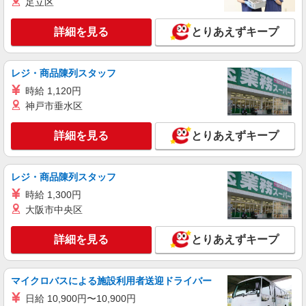
足立区
詳細を見る
キープ
詳細を見る
とりあえずキープ
アルバイト
LOWECO by JAM
レジ・商品陳列スタッフ
販売スタッフ
時給 1,120円
アルバイト：時給1,180円〜
神戸市垂水区
大阪府大阪市北区角田町5-15 HEP FIVE 6F
詳細を見る
とりあえずキープ
詳細を見る
キープ
アルバイト
パート
レジ・商品陳列スタッフ
BOSTON CLUB
時給 1,300円
販売スタッフ
大阪市中央区
アルバイト・パート：時給1,180円〜
大阪府大阪市北区角田町5-15 HEP FIVE 5F
詳細を見る
とりあえずキープ
詳細を見る
キープ
マイクロバスによる施設利用者送迎ドライバー
日給 10,900円〜10,900円