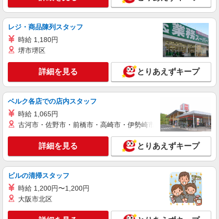
正社員：月給230,000円〜350,000円 ※試用期
間1〜3カ月は月給205,000円
大阪府大阪市北区角田町5-15 HEP FIVE
レジ・商品陳列スタッフ
B1F
時給 1,180円
堺市堺区
詳細を見る
キープ
詳細を見る
とりあえずキープ
アルバイト
パート
ドラッグ ウェア
リカバリーアイテムの販売スタッフ
ベルク各店での店内スタッフ
アルバイト・パート：時給1,200円
時給 1,065円
大阪府大阪市北区芝田1-1-3 阪急三番街 南
古河市・佐野市・前橋市・高崎市・伊勢崎市・太田市・館林市・
館B1F
詳細を見る
とりあえずキープ
詳細を見る
キープ
アルバイト
ビルの清掃スタッフ
COQULE
時給 1,200円〜1,200円
販売スタッフ
大阪市北区
アルバイト：時給1,200円〜 ※試用期間1〜3カ
月は時給1,177円