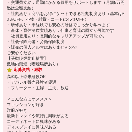
・交通費支給：通勤にかかる費用をサポートします（月額5万円
迄は全額支給）
・社割あり：商品をお得にゲットできる社割制度あり（基本は6
0％OFF、小物・雑貨・コートは45％OFF）
・研修あり：未経験でも安心の研修でしっかり学べます
・産休・育休制度実績あり：仕事と育児の両立が可能です
・社員登用あり：長期的なキャリアアップが可能です
・社会保険完備・労働保険制度
＞販売の個人ノルマはありませんので
ご安心ください
【受動喫煙防止措置】
敷地内禁煙（喫煙場所あり）
応募資格・経験
高卒以上◎未経験OK
・アパレル販売経験者優遇
・フリーター・主婦・主夫、歓迎
＜こんな方にオススメ＞
ファッションが好き
洋服が好き
最新トレンドや流行に興味がある
コーディネートに興味がある
ディスプレイに興味がある