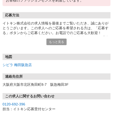
お客様のファッションセンスを刺激しています。
応募方法
イトキン株式会社の求人情報を最後までご覧いただき、誠にありが
とうございます。この求人へのご応募を希望される方は、「応募す
る」ボタンからご応募ください。お電話でのご応募も大歓迎！
当サイトから応募完了した後、チャット形式の質問フォームを【携
もっと見る
帯のショートメッセージ（SMS）】へご連絡します。メッセージに
従って質問の回答に進んでください。※携帯番号の登録不備などが
あるとSMSが配信されませんのでその場合は別途ご連絡します
地図
シビラ 梅田阪急店
連絡先住所
大阪府大阪市北区角田町8-7 阪急梅田3F
この求人に関するお問い合わせ
0120-692-396
担当：イトキン応募受付センター