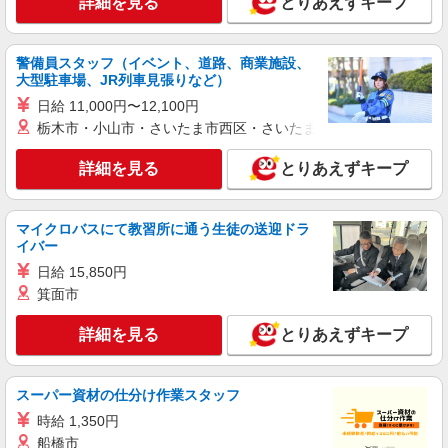
詳細を見る
とりあえずキープ
大阪府大阪市北区角田町5-15 HEP FIVE
B1F
警備員スタッフ（イベント、道路、商業施設、
詳細を見る
大型駐車場、JR列車見張りなど）
キープ
日給 11,000円〜12,100円
アルバイト
栃木市・小山市・さいたま市西区・さいたま市岩槻区・久喜市・
ロペピクニック
詳細を見る
とりあえずキープ
販売スタッフ
アルバイト：時給1,200円〜
大阪府大阪市北区芝田1-1-3 阪急三番街 南
マイクロバスにて教習所に通う生徒の送迎ドラ
館B1F
イバー
日給 15,850円
詳細を見る
キープ
箕面市
アルバイト
パート
詳細を見る
とりあえずキープ
チャイハネ 梅田茶屋町店
エスニック・アジアン雑貨ショップでの販売ス
タッフ
スーパー資材の仕分け作業スタッフ
時給1,177円〜 ※試用期間3ヶ月（同給与） ★
時給 1,350円
昇給有
船橋市