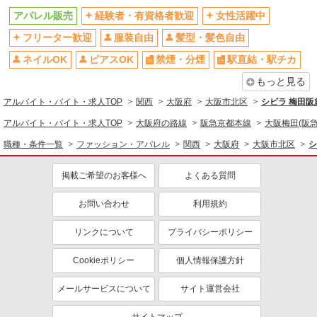
アパレル販売
経験者・有資格者歓迎
女性活躍中
同じ特徴から求人を探す
フリーター歓迎
服装自由
髪型・髪色自由
服装自由
交通費支給
ネイルOK
ピアスOK
禁煙・分煙
駅直結・駅チカ
社会保険あり
産休・育休取得実績あり
もっと見る
社員登用あり
アルバイト・バイト・求人TOP
関西
大阪府
大阪市北区
シビラ 梅田
アルバイト・バイト・求人TOP
大阪府の路線
阪急京都本線
大阪梅田(阪急
職種・条件一覧
ファッション・アパレル
関西
大阪府
大阪市北区
シ
掲載ご希望のお客様へ
よくある質問
お問い合わせ
利用規約
リンクについて
プライバシーポリシー
Cookieポリシー
個人情報保護方針
メールサービスについて
サイト運営会社