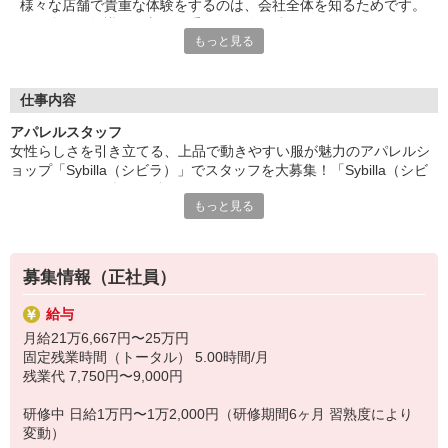
様々な店舗で貴重な体験をするのは、会社全体を知るためです。
ぜひ多くの知識の吸収と、重要な経験を積んでいただき、
もっと見る
キャリアを磨いてもらえればと考えています。
お店運営、経営のノウハウもわかる職場です。
★長く働ける環境
仕事とプライベートの両立ができるように育休や産休、
仕事内容
有給休暇などの福利厚生もしっかり完備しています。
アパレルスタッフ
結婚や出産などのライフイベントの変化があったとしても、
女性らしさを引き立てる、上品で動きやすい服が魅力のアパレルシ
長く働ける職場環境をご用意。アパレル業界で長く働く、
ョップ「Sybilla（シビラ）」でスタッフを大募集！「Sybilla（シビ
キャリアを積んでいける、そんな働き方が可能です。
ラ）」で一緒に楽しく働きませんか？
★「Sybilla」について
もっと見る
「Sybilla（シビラ）」はスペインのクリエーター・シビラが
＜具体的には、、？＞
デザインするブランドです。女性がアイテムを身にまとった時、
・接客（お客様のコーディネート）
エレガントで繊細かつ美しいと感じることができる服作りを
・売り場作り（マネキンのコーディネートなど）
基本に。女性本来の美しいラインを損ねることなく、着心地の
募集情報（正社員）
・商品管理
良いアイテム展開で女性の魅力を引き立てます。
・レジ
給与
他
月給21万6,667円〜25万円
固定残業時間（トータル） 5.00時間/月
＜こんなメリットが！＞
残業代 7,750円〜9,000円
・社割価格で各アイテムを購入できます♪
最大で60％offで購入できます！
研修中 日給1万円〜1万2,000円（研修期間6ヶ月 習熟度により
従業員ならではのメリットを楽しんでください◎
変動）