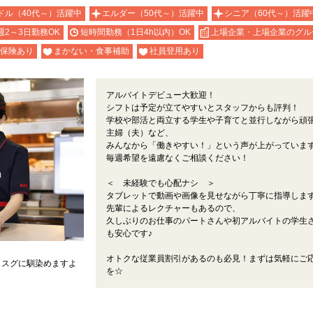
ドル（40代～）活躍中
エルダー（50代～）活躍中
シニア（60代～）活躍
週2～3日勤務OK
短時間勤務（1日4h以内）OK
上場企業・上場企業のグル
保険あり
まかない・食事補助
社員登用あり
アルバイトデビュー大歓迎！
シフトは予定が立てやすいとスタッフからも評判！
学校や部活と両立する学生や子育てと並行しながら頑
主婦（夫）など、
みんなから「働きやすい！」という声が上がっています
毎週希望を遠慮なくご相談ください！
＜ 未経験でも心配ナシ ＞
タブレットで動画や画像を見せながら丁寧に指導しま
先輩によるレクチャーもあるので、
久しぶりのお仕事のパートさんや初アルバイトの学生
も安心です♪
オトクな従業員割引があるのも必見！まずは気軽にご
もスグに馴染めますよ
を☆