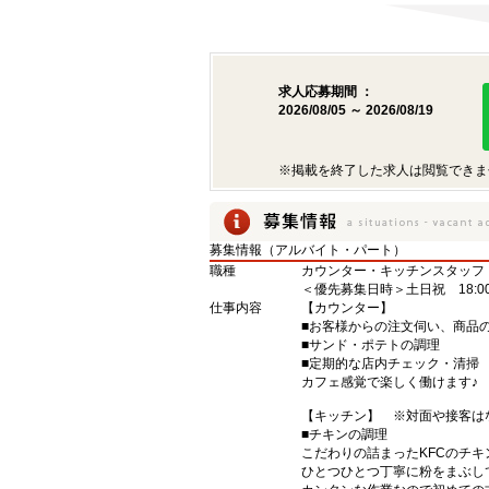
求人応募期間 ：
2026/08/05 ～ 2026/08/19
※掲載を終了した求人は閲覧できま
募集情報（アルバイト・パート）
職種
カウンター・キッチンスタッフ
＜優先募集日時＞土日祝 18:00〜
仕事内容
【カウンター】
■お客様からの注文伺い、商品
■サンド・ポテトの調理
■定期的な店内チェック・清掃
カフェ感覚で楽しく働けます♪
【キッチン】 ※対面や接客は
■チキンの調理
こだわりの詰まったKFCのチ
ひとつひとつ丁寧に粉をまぶし