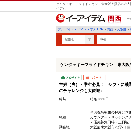
ケンタッキーフライドチキン 東大阪衣摺店の求人情
イデム
エ
関西
アルバイト・バイト・求人TOP
>
関西
>
大阪府
>
勤務地
職種
ケンタッキーフライドチキン 東大阪
アルバイト
パート
主婦（夫）・学生必見！ シフトに融
のチャレンジも大歓迎♪
給与
時給1220円
※現在高校生の採用は休
職種
カウンター・キッチンス
＜優先募集日時＞土日祝 18
勤務地
大阪府東大阪市衣摺2丁目