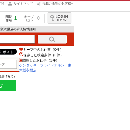
質問
サイトマップ
掲載ご希望のお客様へ
閲覧
キープ
1
0
履歴
リスト
ログイン
大阪衣摺店の求人情報詳細
キープ中のお仕事（0件）
保存した検索条件（
0
件）
閲覧したお仕事（1件）
ープ
ケンタッキーフライドチキン 東
大阪衣摺店
の最新情報です
む