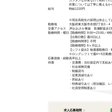
カンタンな作業なので初めての
作業については丁寧に教えるか
給与
時給1220円
※現在高校生の採用は休止して
勤務地
大阪府東大阪市衣摺2丁目3－4
交通アクセス
JRおおさか東線 長瀬駅徒歩1
勤務時間・曜日
【勤務時間】9:00〜23:00／4
【出勤日数】週3日以上
【勤務時間帯】不問
【勤務期間】6ヶ月以上
【シフト提出】毎週週勤務日・
※ロングシフトで週4〜5日勤
応募資格・経験
高卒以上
待遇
・交通費：当社規定内で支給あ
・社会保険完備
・制服貸与
・従業員値引あり
・昇給あり
・特典値引あり（宿泊施設、レ
・社員登用制度あり
求人応募期間 ：