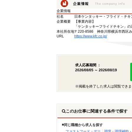
企業情報
社名
日本ケンタッキー・フライド・チキ
企業概要
【事業内容】
「ケンタッキーフライドチキン」の
本社所在地
〒220-8586 神奈川県横浜市西区
URL
https://www.kfc.co.jp/
求人応募期間 ：
2026/08/05 ～ 2026/08/19
※掲載を終了した求人は閲覧できま
このお仕事に関連する条件で探す
同じ職種から求人を探す
ファストフード・デリ
調理・調理補助