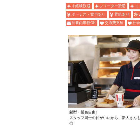
未経験歓迎
フリーター歓迎
ミ
ボーナス・賞与あり
昇給あり
扶養内勤務OK
交通費支給
社会
髪型・髪色自由♪
スタッフ同士の仲がいいから、新人さん
◎