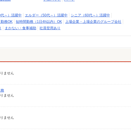
0代～）活躍中
エルダー（50代～）活躍中
シニア（60代～）活躍中
日勤務OK
短時間勤務（1日4h以内）OK
上場企業・上場企業のグループ会社
り
まかない・食事補助
社員登用あり
ありません
業務
ありません
ありません