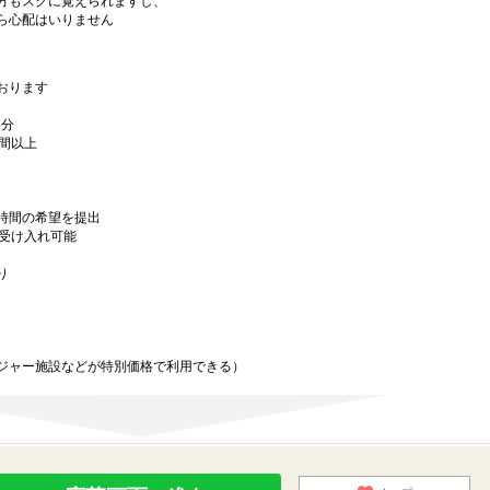
方もスグに覚えられますし、
ら心配はいりません
おります
5分
時間以上
時間の希望を提出
務受け入れ可能
り
ジャー施設などが特別価格で利用できる）