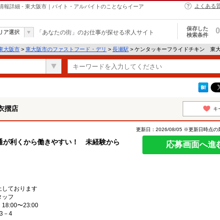
よくある
報詳細 - 東大阪市｜バイト・アルバイトのことならイーア
保存した
0
リア選択
「あなたの街」のお仕事が探せる求人サイト
検索条件
東大阪市
>
東大阪市のファストフード・デリ
>
長瀬駅
> ケンタッキーフライドチキン 東
衣摺店
キ
更新日：2026/08/05 ※更新日時点
通が利くから働きやすい！ 未経験から
応募画面へ進
止しております
タッフ
:00〜23:00
3－4