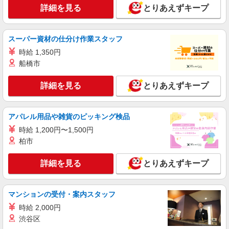
イサービスSTAFF
詳細を見る
とりあえずキープ
時給1550円〜2187円 ＜日払い有/週払い有/交
通費全支給(ガソリン代含む)＞
スーパー資材の仕分け作業スタッフ
東住吉区
時給 1,350円
詳細を見る
キープ
船橋市
詳細を見る
とりあえずキープ
派遣社員
株式会社kotrio /●OS-H2-1905886
駒川中野駅▼綺麗なサ高住で生活ケア▼清掃や
アパレル用品や雑貨のピッキング検品
フロアの巡回など
時給 1,200円〜1,500円
時給1550円〜2187円 ＜日払い有/週払い有/交
通費全支給(ガソリン代含む)＞
柏市
東住吉区
詳細を見る
とりあえずキープ
詳細を見る
キープ
マンションの受付・案内スタッフ
派遣社員
時給 2,000円
株式会社kotrio /●OS-H2-2066879
渋谷区
大阪市東住吉区＊グループホームSTAFF＊経