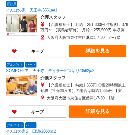
正社員
そんぽの家 天王寺/3561aa1
介護スタッフ
【介護福祉士】 月給：281,300円 年収例：378
万円〜 【実務者研修】 月給：255,500円 年収例：
345万円〜 【初任者研修・無資格】 月給：
大阪府大阪市東住吉区桑津1-7-30 2〜7階
249,700円 年収例：338万円〜 ※職務手当、働き
がい向上手当、日祝手当（月平均2回分）、夜勤手
詳細を見る
キープ
当（月平均5回分）等、毎月平均的に支払われる手
当を含みます。 ※介護福祉士のみ、特別職務手当
も含む ◎残業時は別途時間外手当支給（超過1
アルバイト
パート
分〜） ◎賞与 基本給2.08ヶ月分/年支給
SOMPOケア 天王寺 デイサービスゆり/3562ja2
介護スタッフ
【介護福祉士】 時給1,355円 ◎週20時間以上
勤務（社保加入者）の場合は時給1,385円 【実務
者研修・初任者研修（ヘルパー1級・2級）・無資
大阪府大阪市東住吉区桑津1-7-30 1階
格】 時給1,275円 ◎週20時間以上勤務（社保加入
者）の場合は時給1,295円
詳細を見る
キープ
アルバイト
パート
そんぽの家S 田辺/2088bc2