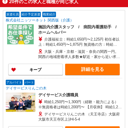
20
件のこの求人と職種が同じ求人
派遣社員
紹介予定派遣
職業紹介
株式会社ニッソーネット 関西版（介護）
施設内介護スタッフ / 病院内看護助手 /
ホームヘルパー
介護福祉士：時給1,650円〜2,125円 初任者以
上：時給1,450円〜1,875円 無資格の方：時給
1,350円〜1,750円 ※給与幅は勤務先による +交通
大阪・兵庫・京都・滋賀・奈良の関西一円。
費、諸手当（勤務先による） +0円で介護資格が取
関西の地域密着求人多数★駅近・家から近い求人
れる （別途規定） ★給与日払い制度あり！
をお探しできます！
詳細を見る
キープ
アルバイト
パート
デイサービスりんごの木
デイサービス介護職員
時給1,250円〜1,300円（経験・能力による）
※無資格者は時給1,200円〜 【月収例】 時給1,200
円×実働４ｈ×月16日勤務I＝76,800円
デイサービスりんごの木 （天王寺店）大阪府
大阪市天王寺区上汐4-5-4