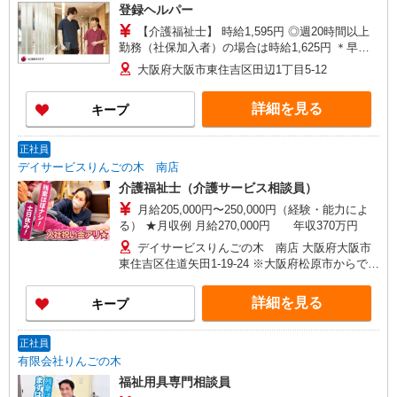
登録ヘルパー
【介護福祉士】 時給1,595円 ◎週20時間以上
勤務（社保加入者）の場合は時給1,625円 ＊早朝
夜間（〜8:00、18:00〜）：時給1,994円〜 ＊日曜
大阪府大阪市東住吉区田辺1丁目5-12
祝日：時給1,895円〜 【実務者研修・初任者研修
（ヘルパー1級・2級）】 時給1,515円 ◎週20時間
詳細を見る
キープ
以上勤務（社保加入者）の場合は時給1,545円 ＊
早朝夜間（〜8:00、18:00〜）：時給1,894円〜 ＊
日曜祝日：時給1,815円〜 ◎身体介助、生活援助
正社員
が同時給 ◎キャンセル手当：職務時給の60％支給
デイサービスりんごの木 南店
介護福祉士（介護サービス相談員）
月給205,000円〜250,000円（経験・能力によ
る） ★月収例 月給270,000円 年収370万円
デイサービスりんごの木 南店 大阪府大阪市
東住吉区住道矢田1-19-24 ※大阪府松原市からでも
無理なく通勤できます。
詳細を見る
キープ
正社員
有限会社りんごの木
福祉用具専門相談員