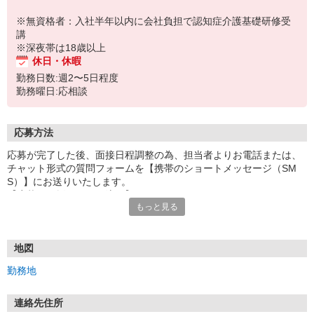
※無資格者：入社半年以内に会社負担で認知症介護基礎研修受
講
※深夜帯は18歳以上
休日・休暇
勤務日数:週2〜5日程度
勤務曜日:応相談
応募方法
応募が完了した後、面接日程調整の為、担当者よりお電話または、
チャット形式の質問フォームを【携帯のショートメッセージ（SM
S）】にお送りいたします。
【応募から採用までの流れ】
もっと見る
1.応募…Webもしくはお電話より応募ください。
2.面接…ご質問や働き方の相談も受け付けます。
※面接時に適性検査＋実技試験を実施
※実技試験はドライバーの職種のみとなります。
地図
3.採用…入社日はご相談に応じます。
勤務地
連絡先住所