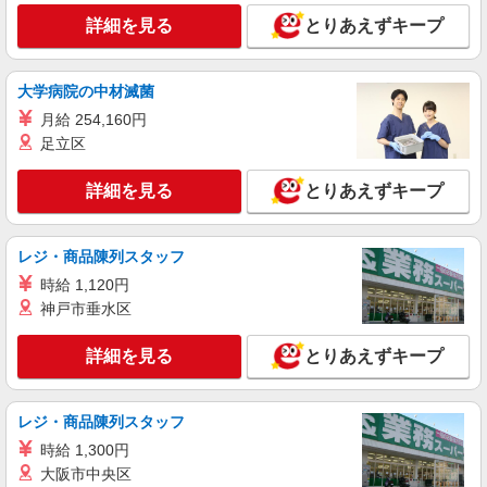
験不問◎日収1.2万円も可
詳細を見る
とりあえずキープ
時給1550円〜2187円 ＜日払い有/週払い有/交
通費全支給(ガソリン代含む)＞
東住吉区
大学病院の中材滅菌
月給 254,160円
詳細を見る
キープ
足立区
派遣社員
詳細を見る
とりあえずキープ
（株）ウィルオブ・ワークCW 天王寺支店/ms270401
生活サポート
時給1500円 ◆前払い・日払い・週払いOK
レジ・商品陳列スタッフ
大阪府大阪市東住吉区
時給 1,120円
神戸市垂水区
詳細を見る
キープ
詳細を見る
とりあえずキープ
派遣社員
株式会社kotrio /●OS-H2-2020447
レジ・商品陳列スタッフ
駒川中野駅★未経験OKの人間関係に悩まない
職場へ★サ高住スタッフ
時給 1,300円
時給1550円〜2187円 ＜日払い有/週払い有/交
大阪市中央区