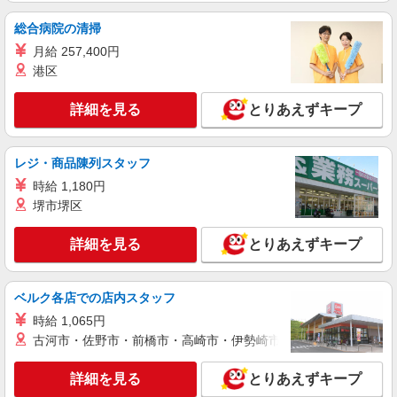
による 社会福祉士・介護福祉士 時給1,409円 その
総合病院の清掃
他資格 時給1,282円 ※一律処遇改善加算含む 〇時
パナソニック エイジフリーケアセンター東住
間外勤務手当 〇土日祝勤務手当 〇無事故無違反表
月給 257,400円
吉 大阪府大阪市東住吉区今川3-12-6
彰金 〇年末年始勤務手当
港区
詳細を見る
キープ
詳細を見る
とりあえずキープ
パート
パナソニック エイジフリーケアセンター東住吉
レジ・商品陳列スタッフ
デイサービス／介護職／パート／勤務日数・時
時給 1,180円
間は応相談
堺市堺区
時給1,282円〜1,409円 ※経験・能力・資格等
による 社会福祉士・介護福祉士 時給1,409円 その
他資格 時給1,282円 ※一律処遇改善加算含む 〇時
詳細を見る
とりあえずキープ
パナソニック エイジフリーケアセンター東住
間外勤務手当 〇土日祝勤務手当 〇無事故無違反表
吉 大阪府大阪市東住吉区今川3-12-6
彰金 〇年末年始勤務手当
ベルク各店での店内スタッフ
詳細を見る
キープ
時給 1,065円
古河市・佐野市・前橋市・高崎市・伊勢崎市・太田市・館林市・
パート
パナソニック エイジフリーケアセンター東住吉
詳細を見る
とりあえずキープ
デイサービス／介護職／10-14時