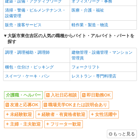
建築・設備・アクティブワーク
オフィスワーク・事務
女性活躍中
主婦・主夫歓迎
清掃・警備・ビルメンテナンス・
医療・介護・福祉
フリーター歓迎
学歴不問
設備管理
ブランクOK
ミドル（40代～）活躍中
販売・接客サービス
軽作業・製造・物流
エルダー（50代～）活躍中
昇給あり
大阪市東住吉区の人気の職種からバイト・アルバイト・パートを
禁煙・分煙
バイク通勤OK
探す
自転車通勤OK
残業ほぼなし
調理・調理補助・調理師
建物管理・設備管理・マンション
副業・WワークOK
転勤なし
管理員
交通費支給
社会保険あり
梱包・仕分け・ピッキング
フォークリフト
産休・育休取得実績あり
各種手当（家族・役職・インセン
スイーツ・ケーキ・パン
レストラン・専門料理店
ティブなど）あり
研修制度あり
社員登用あり
介護職・ヘルパー
入社日応相談
即日勤務OK
資格取得支援制度あり
髪型・髪色自由
友達と応募OK
職場見学OKまたは説明会あり
髭（ひげ）OK
ネイルOK
未経験歓迎
経験者・有資格者歓迎
女性活躍中
同じ職種から求人を探す
主婦・主夫歓迎
フリーター歓迎
医療・介護・福祉
もっと見る
介護職・ヘルパー