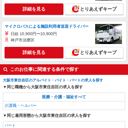
通費全支給(ガソリン代含む)＞
東住吉区
詳細を見る
とりあえずキープ
詳細を見る
キープ
マイクロバスによる施設利用者送迎ドライバー
派遣社員
日給 10,900円〜10,900円
株式会社kotrio /●OS-H2-2011874
神戸市須磨区
≪駒川中野駅≫夜勤なし！未経験・ブランク
OKのデイスタッフ
詳細を見る
とりあえずキープ
時給1550円〜2187円 ＜日払い有/週払い有/交
通費全支給(ガソリン代含む)＞
このお仕事に関連する条件で探す
東住吉区
大阪市東住吉区のアルバイト・バイト・パートの求人を探す
詳細を見る
キープ
同じ職種から大阪市東住吉区の求人を探す
医療・介護・福祉すべて
介護職・ヘルパー
同じ雇用形態から大阪市東住吉区の求人を探す
パート