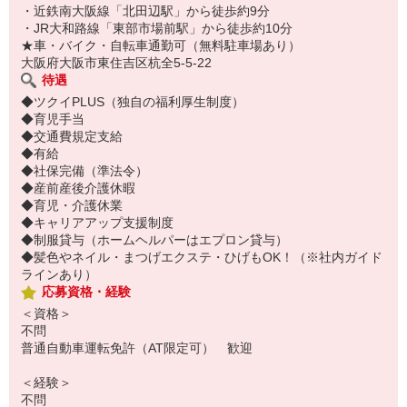
・近鉄南大阪線「北田辺駅」から徒歩約9分
・JR大和路線「東部市場前駅」から徒歩約10分
★車・バイク・自転車通勤可（無料駐車場あり）
大阪府大阪市東住吉区杭全5-5-22
待遇
◆ツクイPLUS（独自の福利厚生制度）
◆育児手当
◆交通費規定支給
◆有給
◆社保完備（準法令）
◆産前産後介護休暇
◆育児・介護休業
◆キャリアアップ支援制度
◆制服貸与（ホームヘルパーはエプロン貸与）
◆髪色やネイル・まつげエクステ・ひげもOK！（※社内ガイド
ラインあり）
応募資格・経験
＜資格＞
不問
普通自動車運転免許（AT限定可） 歓迎
＜経験＞
不問