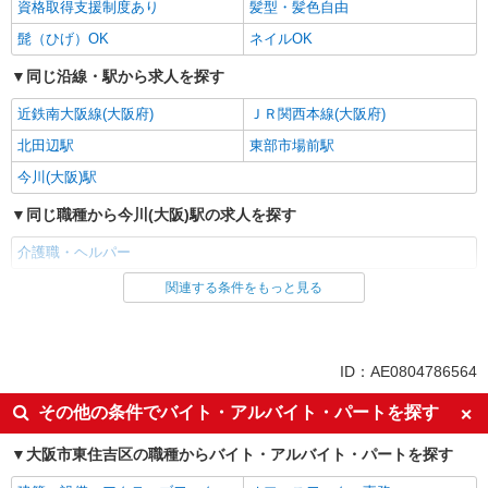
資格取得支援制度あり
髪型・髪色自由
髭（ひげ）OK
ネイルOK
同じ沿線・駅から求人を探す
近鉄南大阪線(大阪府)
ＪＲ関西本線(大阪府)
北田辺駅
東部市場前駅
今川(大阪)駅
同じ職種から今川(大阪)駅の求人を探す
介護職・ヘルパー
関連する条件をもっと見る
同じ雇用形態から今川(大阪)駅の求人を探す
パート
同じ特徴から今川(大阪)駅の求人を探す
ID：AE0804786564
入社日応相談
即日勤務OK
その他の条件でバイト・アルバイト・パートを探す
友達と応募OK
職場見学OKまたは説明会あり
大阪市東住吉区の職種からバイト・アルバイト・パートを探す
未経験歓迎
経験者・有資格者歓迎