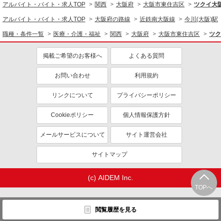
アルバイト・バイト・求人TOP
関西
大阪府
大阪市東住吉区
ツクイ大
同じ特徴から求人を探す
アルバイト・バイト・求人TOP
大阪府の路線
近鉄南大阪線
今川(大阪)駅
未経験歓迎
ミドル（40代～）活躍中
職種・条件一覧
医療・介護・福祉
関西
大阪府
大阪市東住吉区
ツク
副業・WワークOK
交通費支給
掲載ご希望のお客様へ
よくある質問
社会保険あり
産休・育休取得実績あり
社員登用あり
お問い合わせ
利用規約
リンクについて
プライバシーポリシー
Cookieポリシー
個人情報保護方針
メールサービスについて
サイト運営会社
サイトマップ
(c) AIDEM Inc.
TOPへ
閲覧履歴を見る