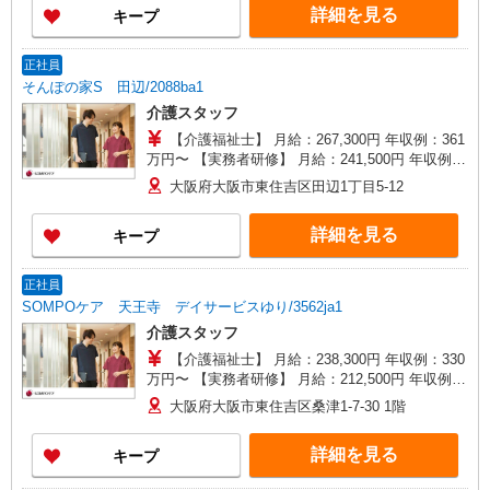
詳細を見る
キープ
正社員
そんぽの家S 田辺/2088ba1
介護スタッフ
【介護福祉士】 月給：267,300円 年収例：361
万円〜 【実務者研修】 月給：241,500円 年収例：
330万円〜 【初任者研修】 月給：235,700円 年収
大阪府大阪市東住吉区田辺1丁目5-12
例：325万円〜 ※職務手当、働きがい向上手当、
日祝手当（月平均2回分）、夜勤手当（月平均5回
詳細を見る
キープ
分）等、毎月平均的に支払われる手当を含みま
す。 ※介護福祉士のみ、特別職務手当も含む ◎残
業時は別途時間外手当支給（超過1分〜） ◎賞
正社員
与 基本給2.08ヶ月分/年支給
SOMPOケア 天王寺 デイサービスゆり/3562ja1
介護スタッフ
【介護福祉士】 月給：238,300円 年収例：330
万円〜 【実務者研修】 月給：212,500円 年収例：
295万円〜 【初任者研修・無資格】 月給：
大阪府大阪市東住吉区桑津1-7-30 1階
206,700円 年収例：290万円〜 ※職務手当、働き
がい向上手当含む ※介護福祉士のみ、特別職務手
詳細を見る
キープ
当も含む ◎残業時は別途時間外手当支給（超過1
分〜） ◎賞与 基本給2.08ヶ月分/年支給