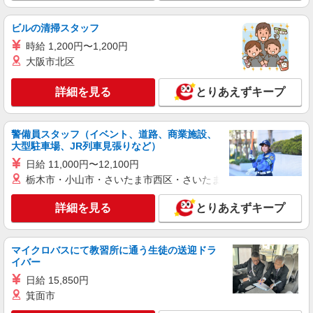
時給1,282円〜1,409円 ※経験・能力・資格等
による ※一律処遇改善加算含む 〇時間外勤務手当
ビルの清掃スタッフ
〇土日祝勤務手当 〇無事故無違反表彰金 〇年末年
パナソニック エイジフリーケアセンター東住
始勤務手当
時給 1,200円〜1,200円
吉 大阪府大阪市東住吉区今川3-12-6
大阪市北区
詳細を見る
キープ
詳細を見る
とりあえずキープ
派遣社員
株式会社ブレイブ（マイナビグループ）/MDM27
警備員スタッフ（イベント、道路、商業施設、
介護スタッフ ◆デイサービス、サービス付き
大型駐車場、JR列車見張りなど）
高齢者向け住宅、グループホームなど様々な勤
日給 11,000円〜12,100円
務先から選べます。
未経験：時給1500〜1700円（資格・経験によ
栃木市・小山市・さいたま市西区・さいたま市岩槻区・久喜市・
る） 経験者：時給1700〜1900円（資格・経験によ
る） ◎月収例 時給1900円×1日8時間×22日（週5
大阪府大阪市東住吉区 【最寄駅】 ◆近鉄南大
詳細を見る
とりあえずキープ
日）＝33万4400円 ◆昇給あり ◆支払い方法 ※日
阪線「今川駅」 ◆近鉄南大阪線「北田辺駅」 ◆大
払い/週払い/月払い対応も可能です。詳しくは面談
阪メトロ谷町線「駒川中野駅」 ★その他、近隣に
時にご相談ください。 ◆交通費：別途全額支給 ※
多数勤務地あります！
詳細を見る
キープ
当社規定あり
マイクロバスにて教習所に通う生徒の送迎ドラ
イバー
派遣社員
日給 15,850円
株式会社kotrio /●OS-H2-2067965
箕面市
駒川中野駅｜まずは送迎業務で活躍しよう◎デ