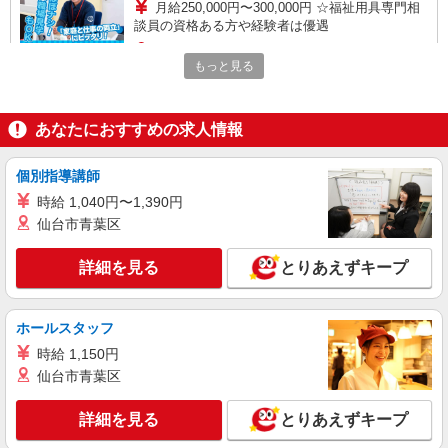
月給250,000円〜300,000円 ☆福祉用具専門相
談員の資格ある方や経験者は優遇
りんごの木（本社）・・・大阪府大阪市東住吉
もっと見る
区南田辺3-19-16
詳細を見る
キープ
あなたにおすすめの求人情報
アルバイト
パート
個別指導講師
デイサービスりんごの木
時給 1,040円〜1,390円
デイサービス介護職員
仙台市青葉区
時給1,250円〜1,300円（経験・能力による）
※無資格者は時給1,200円〜 【月収例】 時給1,200
円×実働４ｈ×月16日勤務＝76,800円
詳細を見る
とりあえずキープ
デイサービスりんごの木 （南店）大阪府大阪
市東住吉区住道矢田1-19-24 ※大阪府松原市からで
も無理なく通勤できます。
ホールスタッフ
詳細を見る
キープ
時給 1,150円
仙台市青葉区
パート
パナソニック エイジフリーケアセンター東住吉
詳細を見る
とりあえずキープ
デイサービス／介護職／PMのみ
時給1,282円〜1,409円 ※経験・能力・資格等