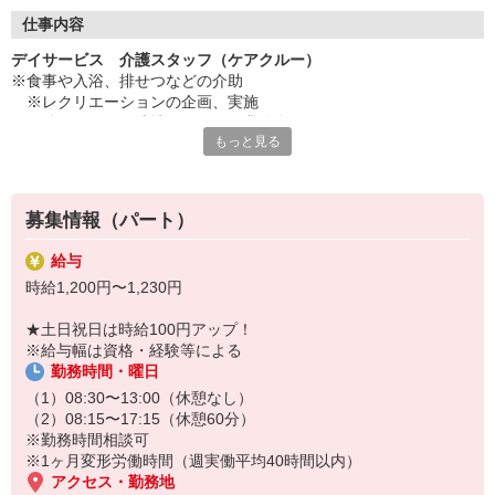
◇長く安心して働ける環境づくり
・ツクイ独自の福祉厚生制度でプライベートも充実
仕事内容
・子育てサポート企業として「くるみん認定」の取得
デイサービス 介護スタッフ（ケアクルー）
・子育て支援の福利厚生制度あり！子育てと仕事の両立を応援◎
※食事や入浴、排せつなどの介助
・スタッフ何でも相談窓口やライフキャリア相談など、各相談窓
※レクリエーションの企画、実施
口あり
※他スタッフと連携してのケア業務全般
もっと見る
※送迎時の添乗業務
◇頑張った分、スタッフに還元！
※各種記録業務など
・2024年冬季賞与からインセンティブ賞与を導入
・パートは特別手当の支給あり
★＼サービス・職種の魅力／
募集情報（パート）
「今私たちに求められていることは何だろう」「どんな工夫をした
ら喜んでいただけるだろう」他職種で連携しながら創意工夫し支援
給与
していきます。感謝の言葉を直接いただけたり、信頼関係を築いて
時給1,200円〜1,230円
いくことができます。日勤のみで働け介護度も比較的高くないた
め、体に負担が少ないのも魅力の一つです。
★土日祝日は時給100円アップ！
※給与幅は資格・経験等による
勤務時間・曜日
（1）08:30〜13:00（休憩なし）
（2）08:15〜17:15（休憩60分）
※勤務時間相談可
※1ヶ月変形労働時間（週実働平均40時間以内）
アクセス・勤務地