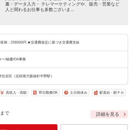
書・データ入力・ テレマーケティングや、販売・営業など
人と関わるお仕事も多数ございま...
 月収例：256000円 ★交通費規定に基づき交通費支給
ター/秘書/OA事務
東住吉区（近鉄南大阪線針中野駅）
高収入・高額
即日勤務OK
土日祝休み
駅直結・駅チカ
9 まで
詳細を見る