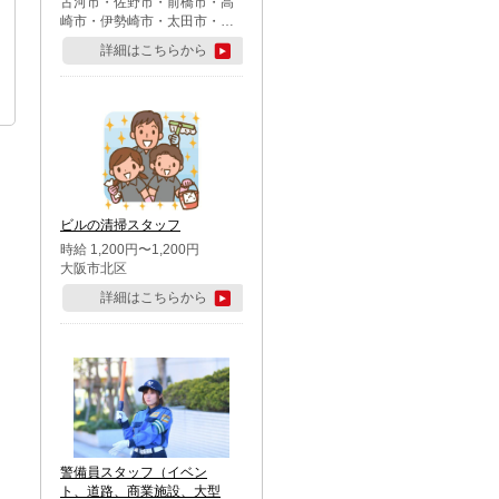
古河市・佐野市・前橋市・高
崎市・伊勢崎市・太田市・館
林市・藤岡市・大泉町・さい
詳細はこちらから
たま市北区・川越市・熊谷
市・行田市・秩父市・所沢
市・飯能市・東松山市・坂戸
市・鶴ケ島市・千葉市中央
区・市川市・松戸市・習志野
市・柏市・流山市・八千代
市・足立区・江戸川区・八王
子市・町田市
ビルの清掃スタッフ
時給 1,200円〜1,200円
大阪市北区
詳細はこちらから
警備員スタッフ（イベン
ト、道路、商業施設、大型