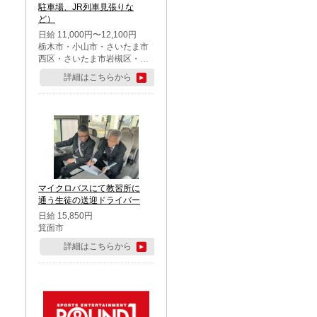
駐車場、JR列車見張りな
ど）
日給 11,000円〜12,100円
栃木市・小山市・さいたま市
西区・さいたま市岩槻区・久
喜市・蓮田市
詳細はこちらから
マイクロバスにて教習所に
通う生徒の送迎ドライバー
日給 15,850円
箕面市
詳細はこちらから