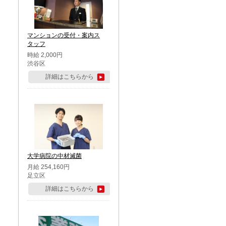
マンションの受付・案内ス
タッフ
時給 2,000円
渋谷区
詳細はこちらから
大学病院の中材滅菌
月給 254,160円
足立区
詳細はこちらから