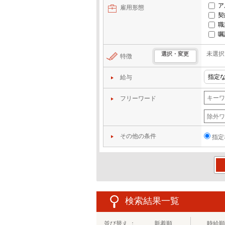
ア
雇用形態
契
職
嘱
未選択
選択・変更
特徴
給与
フリーワード
その他の条件
指定
この
検索結果一覧
並び替え ：
新着順
時給順