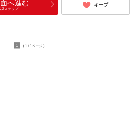
画面へ進む
キープ
ん3ステップ！
1
( 1 / 1ページ )