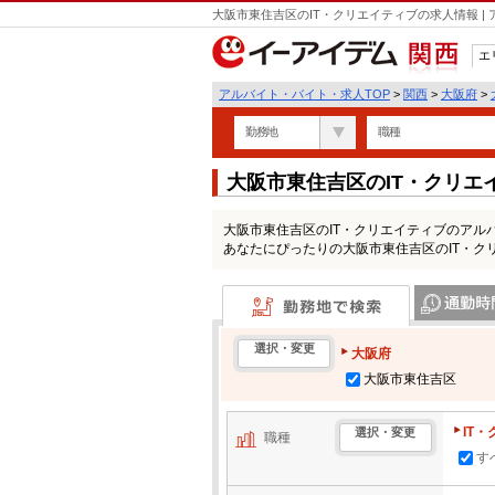
大阪市東住吉区のIT・クリエイティブの求人情報 
エ
関西
アルバイト・バイト・求人TOP
>
関西
>
大阪府
>
勤務地
職種
大阪市東住吉区のIT・クリ
大阪市東住吉区のIT・クリエイティブのア
あなたにぴったりの大阪市東住吉区のIT・ク
勤務地で検索
通勤時間・区
選択・変更
大阪府
大阪市東住吉区
IT
選択・変更
職種
す