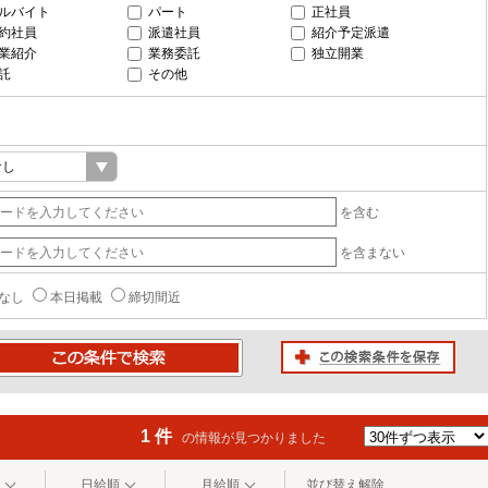
ルバイト
パート
正社員
約社員
派遣社員
紹介予定派遣
業紹介
業務委託
独立開業
託
その他
を含む
を含まない
なし
本日掲載
締切間近
この検索条件を保存
条件で検索
1 件
の情報が見つかりました
日給順
月給順
並び替え解除