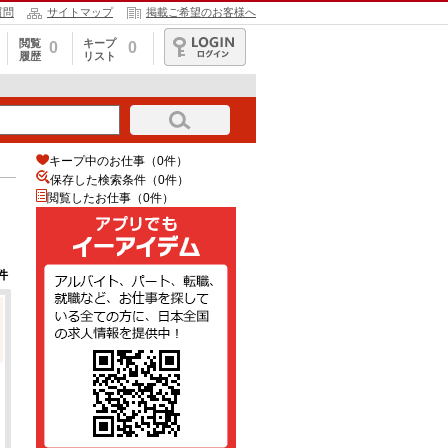
質問
サイトマップ
掲載ご希望のお客様へ
閲覧
キープ
0
0
履歴
リスト
ログイン
キープ中のお仕事（0件）
保存した検索条件（
0
件）
閲覧したお仕事（0件）
件