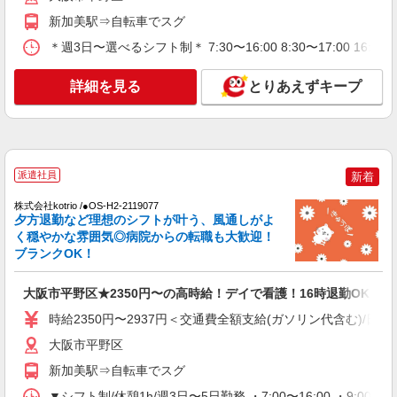
大阪市平野区
新加美駅⇒自転車でスグ
＊週3日〜選べるシフト制＊ 7:30〜16:00 8:30〜17:00 16
詳細を見る
キープ
詳細を見る
とりあえずキープ
NEW
派遣社員
株式会社kotrio /●OS-H2-2161256
福祉施設未経験でも、怖くない＊デイサービ
スの看護師さん募集◎
時給2350円〜2937円＜交通費全額支給(ガソリ
派遣社員
新着
ン代含む)/日払い可/週払い可＞
株式会社kotrio /●OS-H2-2119077
大阪市平野区
夕方退勤など理想のシフトが叶う、風通しがよ
く穏やかな雰囲気◎病院からの転職も大歓迎！
詳細を見る
キープ
ブランクOK！
派遣社員
大阪市平野区★2350円〜の高時給！デイで看護！16時退勤OKで安
株式会社スタッフサービス・メディカル 阪奈医療オフィス（お仕事
時給2350円〜2937円＜交通費全額支給(ガソリン代含む)/日払
No.W10487730）
看護助手
大阪市平野区
時給1400円
新加美駅⇒自転車でスグ
大阪府大阪市平野区内のクリニック
▼シフト制/休憩1h/週3日〜5日勤務 ・7:00〜16:00 ・9:00