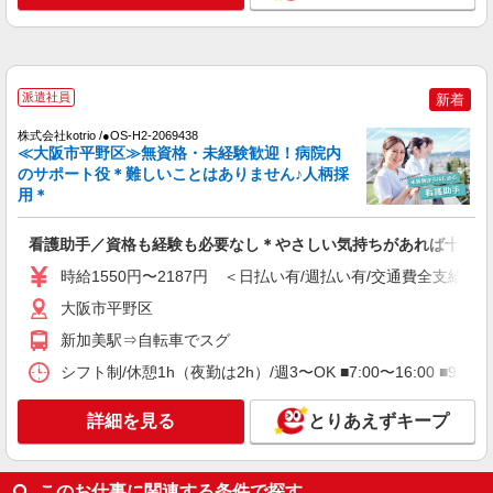
詳細を見る
キープ
パート
派遣社員
パナソニック エイジフリーケアセンターひらの
新着
デイサービス／看護師／パート／勤務日数・時
株式会社kotrio /●OS-H2-2069438
間は応相談
≪大阪市平野区≫無資格・未経験歓迎！病院内
のサポート役＊難しいことはありません♪人柄採
時給1,339円〜1,442円 ※経験・能力・資格等
による 保健師・正看護師 時給1,442円 准看護師
用＊
時給1,339円 〇時間外勤務手当 〇土日祝勤務手当
パナソニック エイジフリーケアセンターひら
〇無事故無違反表彰金 〇年末年始勤務手当
の 大阪府大阪市平野区長吉出戸2-5-13 ピュール
看護助手／資格も経験も必要なし＊やさしい気持ちがあれば十分◎
出戸1F
時給1550円〜2187円 ＜日払い有/週払い有/交通費全支給(ガ
詳細を見る
キープ
大阪市平野区
新加美駅⇒自転車でスグ
パート
パナソニック エイジフリーケアセンターひらの
シフト制/休憩1h（夜勤は2h）/週3〜OK ■7:00〜16:00 ■9:0
デイサービス／看護職／10-14時
時給1,339円〜1,442円 ※経験・能力・資格等
詳細を見る
とりあえずキープ
による 保健師・正看護師 時給1,442円 准看護師
時給1,339円 〇時間外勤務手当 〇土日祝勤務手当
パナソニック エイジフリーケアセンターひら
〇無事故無違反表彰金 〇年末年始勤務手当
の 大阪府大阪市平野区長吉出戸2-5-13 ピュール
このお仕事に関連する条件で探す