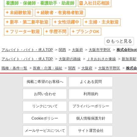
看護師・保健師・看護助手・助産師
入社日応相談
退職金・財形貯蓄制度あり
各種手当（家族・役職・インセン
未経験歓迎
経験者・有資格者歓迎
ティブなど）あり
新卒・第二新卒歓迎
女性活躍中
主婦・主夫歓迎
制服貸与
研修制度あり
資格取得支援制度あり
フリーター歓迎
学歴不問
ブランクOK
もっと見る
同じ職種から求人を探す
アルバイト・バイト・求人TOP
関西
大阪府
大阪市平野区
株式会社kotr
医療・介護・福祉
アルバイト・バイト・求人TOP
大阪府の路線
ＪＲおおさか東線
新加美駅
看護師・保健師・看護助手・助産師
職種・条件一覧
医療・介護・福祉
関西
大阪府
大阪市平野区
株式会社
同じ特徴から求人を探す
掲載ご希望のお客様へ
よくある質問
未経験歓迎
ミドル（40代～）活躍中
ボーナス・賞与あり
車通勤OK
お問い合わせ
利用規約
交通費支給
社会保険あり
リンクについて
プライバシーポリシー
産休・育休取得実績あり
Cookieポリシー
個人情報保護方針
メールサービスについて
サイト運営会社