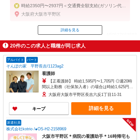
時給2350円〜2937円＜交通費全額支給(ガソリン代含
む)/日払い可/週払い可＞
大阪府大阪市平野区
詳細を見る
ID：AE0527663593
20
件のこの求人と職種が同じ求人
掲載期間終了
アルバイト
パート
そんぽの家 平野長吉/1123ag2
看護師
【正看護師】 時給1,595円〜1,705円 ◎週20時
間以上勤務（社保加入者）の場合は時給1,625円〜
1,735円 【准看護師】 時給1,295円〜1,405円 ◎週
大阪府大阪市平野区長吉六反1丁目11-31
20時間以上勤務（社保加入者）の場合は時給1,325
円〜1,435円 ※各種手当込 ※時給は経験により異
詳細を見る
キープ
なる
NEW
派遣社員
株式会社kotrio /●OS-H2-2158969
大阪市平野区＊病院の看護助手＊16時帰宅も