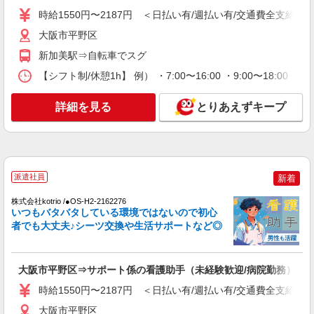
時給1550円〜2187円 ＜日払い有/週払い有/交通費全支給(ガ
大阪市平野区
大阪市平野区
詳細を見る
キープ
新加美駅⇒自転車でスグ
NEW
【シフト制/休憩1h】 例） ・7:00〜16:00 ・9:00〜18:00 ・
派遣社員
株式会社kotrio /●OS-H2-2118344
詳細を見る
とりあえずキープ
大阪市平野区＊日勤のみ/残業なし！健康管理
メインの看護スタッフ
時給2350円〜2937円＜交通費全額支給(ガソリ
ン代含む)/日払い可/週払い可＞
大阪市平野区
派遣社員
新着
詳細を見る
株式会社kotrio /●OS-H2-2162276
キープ
いつもバタバタしている環境ではないので初心
者でも大丈夫♪シーツ交換や生活サポートなど◎
NEW
派遣社員
株式会社kotrio /●OS-H2-2141170
＜大阪市平野区＞病院の看護助手＊医療行為
大阪市平野区⇒サポート係の看護助手（未経験歓迎/病院勤務）
はありません！補助のみ！
時給1550円〜2187円 ＜日払い有/週払い有/交通費全支給(ガ
時給1550円〜2187円 ＜日払い有/週払い有/交
通費全支給(ガソリン代含む)＞
大阪市平野区