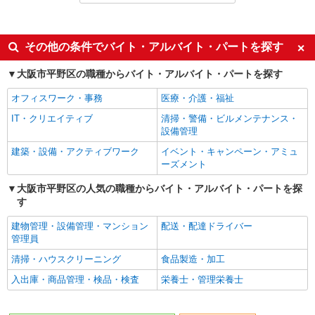
派遣社員
同じ特徴から新加美駅の求人を探す
その他の条件でバイト・アルバイト・パートを探す
入社日応相談
未経験歓迎
大阪市平野区の職種からバイト・アルバイト・パートを探す
経験者・有資格者歓迎
新卒・第二新卒歓迎
オフィスワーク・事務
医療・介護・福祉
女性活躍中
主婦・主夫歓迎
IT・クリエイティブ
清掃・警備・ビルメンテナンス・
フリーター歓迎
学歴不問
設備管理
ブランクOK
ミドル（40代～）活躍中
建築・設備・アクティブワーク
イベント・キャンペーン・アミュ
ーズメント
エルダー（50代～）活躍中
シニア（60代～）活躍中
大阪市平野区の人気の職種からバイト・アルバイト・パートを探
高収入・高額
ボーナス・賞与あり
す
昇給あり
完全週休2日制
建物管理・設備管理・マンション
配送・配達ドライバー
フルタイム歓迎
禁煙・分煙
管理員
駅直結・駅チカ
車通勤OK
清掃・ハウスクリーニング
食品製造・加工
バイク通勤OK
自転車通勤OK
入出庫・商品管理・検品・検査
栄養士・管理栄養士
残業少なめ（月20h未満）
交通費支給
社会保険あり
産休・育休取得実績あり