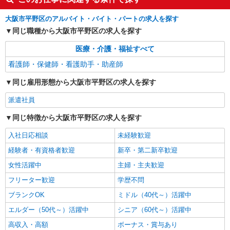
出戸1F
詳細を見る
キープ
大阪市平野区のアルバイト・バイト・パートの求人を探す
同じ職種から大阪市平野区の求人を探す
派遣社員
職業紹介
医療・介護・福祉すべて
株式会社リオン
病院における看護助手（ナースエイド）
看護師・保健師・看護助手・助産師
時給1180円
同じ雇用形態から大阪市平野区の求人を探す
大阪府大阪市平野区
派遣社員
詳細を見る
キープ
同じ特徴から大阪市平野区の求人を探す
入社日応相談
未経験歓迎
アルバイト
パート
アスケア訪問入浴 平野
経験者・有資格者歓迎
新卒・第二新卒歓迎
看護師（訪問入浴）
女性活躍中
主婦・主夫歓迎
時給1695円〜1745円 ※経験・能力による
フリーター歓迎
学歴不問
アスケア訪問入浴 平野 大阪府大阪市平野区
長吉長原西2丁目7-5 G号
ブランクOK
ミドル（40代～）活躍中
エルダー（50代～）活躍中
シニア（60代～）活躍中
詳細を見る
キープ
高収入・高額
ボーナス・賞与あり