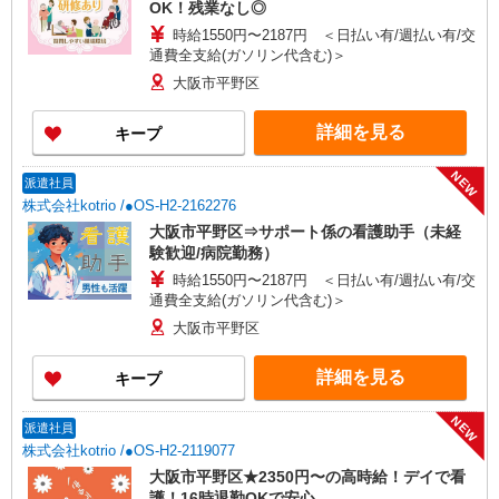
OK！残業なし◎
時給1550円〜2187円 ＜日払い有/週払い有/交
通費全支給(ガソリン代含む)＞
大阪市平野区
詳細を見る
キープ
NEW
派遣社員
株式会社kotrio /●OS-H2-2162276
大阪市平野区⇒サポート係の看護助手（未経
験歓迎/病院勤務）
時給1550円〜2187円 ＜日払い有/週払い有/交
通費全支給(ガソリン代含む)＞
大阪市平野区
詳細を見る
キープ
NEW
派遣社員
株式会社kotrio /●OS-H2-2119077
大阪市平野区★2350円〜の高時給！デイで看
護！16時退勤OKで安心