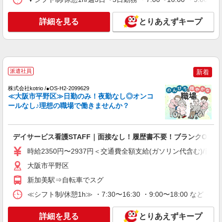
詳細を見る
キープ
詳細を見る
とりあえずキープ
パート
パナソニック エイジフリーケアセンターひらの
デイサービス／看護職／PMのみ
派遣社員
新着
時給1,339円〜1,442円 ※経験・能力・資格等
による 保健師・正看護師 時給1,442円 准看護師
株式会社kotrio /●OS-H2-2099629
時給1,339円 〇時間外勤務手当 〇土日祝勤務手当
パナソニック エイジフリーケアセンターひら
≪大阪市平野区≫日勤のみ！夜勤なし◎オンコ
〇無事故無違反表彰金 〇年末年始勤務手当
の 大阪府大阪市平野区長吉出戸2-5-13 ピュール
ールなし♪理想の職場で働きませんか？
出戸1F
詳細を見る
キープ
デイサービス看護STAFF｜面接なし！履歴書不要！ブランクOK◎
パート
時給2350円〜2937円＜交通費全額支給(ガソリン代含む)/日払
パナソニック エイジフリーケアセンターひらの
大阪市平野区
デイサービス／看護職／AMのみ
新加美駅⇒自転車でスグ
時給1,339円〜1,442円 ※経験・能力・資格等
による 保健師・正看護師 時給1,442円 准看護師
≪シフト制/休憩1h≫ ・7:30〜16:30 ・9:00〜18:00 など 
時給1,339円 〇時間外勤務手当 〇土日祝勤務手当
パナソニック エイジフリーケアセンターひら
〇無事故無違反表彰金 〇年末年始勤務手当
の 大阪府大阪市平野区長吉出戸2-5-13 ピュール
詳細を見る
とりあえずキープ
出戸1F