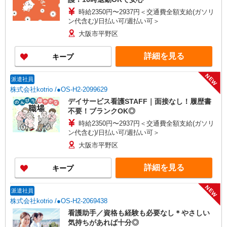
時給2350円〜2937円＜交通費全額支給(ガソリ
ン代含む)/日払い可/週払い可＞
大阪市平野区
詳細を見る
キープ
NEW
派遣社員
株式会社kotrio /●OS-H2-2099629
デイサービス看護STAFF｜面接なし！履歴書
不要！ブランクOK◎
時給2350円〜2937円＜交通費全額支給(ガソリ
ン代含む)/日払い可/週払い可＞
大阪市平野区
詳細を見る
キープ
NEW
派遣社員
株式会社kotrio /●OS-H2-2069438
看護助手／資格も経験も必要なし＊やさしい
気持ちがあれば十分◎