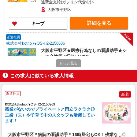
通費全支給(ガソリン代含む)＞
大阪市平野区
詳細を見る
キープ
NEW
派遣社員
株式会社kotrio /●OS-H2-2158686
大阪市平野区★医療行為なしの看護助手★シ
ーツ交換等≪日払いOK≫
もっと見る
時給1550円〜2187円 ＜日払い有/週払い有/交
通費全支給(ガソリン代含む)＞
この求人に似ている求人情報
大阪市平野区
詳細を見る
キープ
派遣社員
新着
NEW
株式会社kotrio /●OS-H2-2158969
派遣社員
残業がないのでプライベートと両立ラクラク◎
株式会社kotrio /●OS-H2-2158796
主婦（夫）や子育て中のスタッフも活躍してい
大阪市平野区のナースエイド＊初心者でも医
ます！
療チームの戦力になれる
時給1550円〜2187円 ＜日払い有/週払い有/交
大阪市平野区＊病院の看護助手＊16時帰宅もOK！残業なし◎
通費全支給(ガソリン代含む)＞