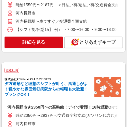
時給1550円〜2187円 ＜日払い有/週払い有/交通費全支給(ガ
詳細を見る
キープ
河内長野市
河内長野駅〜車ですぐ／交通費全額支給
派遣社員
株式会社kotrio /●OS-H2-2158751
【シフト制/休憩1h】 例） ・7:00〜16:00 ・9:00〜18:00 ・
河内長野市★医療行為なしの看護助手★シーツ
交換等≪日払いOK≫
詳細を見る
とりあえずキープ
時給1550円〜2187円 ＜日払い有/週払い有/交
通費全支給(ガソリン代含む)＞
河内長野市
派遣社員
詳細を見る
キープ
株式会社kotrio /●OS-H2-2119123
夕方退勤など理想のシフトが叶う、風通しがよ
派遣社員
く穏やかな雰囲気◎病院からの転職も大歓迎！
株式会社kotrio /●OS-H2-2162339
ブランクOK！
河内長野市⇒サポート係の看護助手（未経験歓
迎/病院勤務）
河内長野市★2350円〜の高時給！デイで看護！16時退勤OKで安心
時給1550円〜2187円 ＜日払い有/週払い有/交
通費全支給(ガソリン代含む)＞
時給2350円〜2937円＜交通費全額支給(ガソリン代含む)/日払
河内長野市
河内長野市