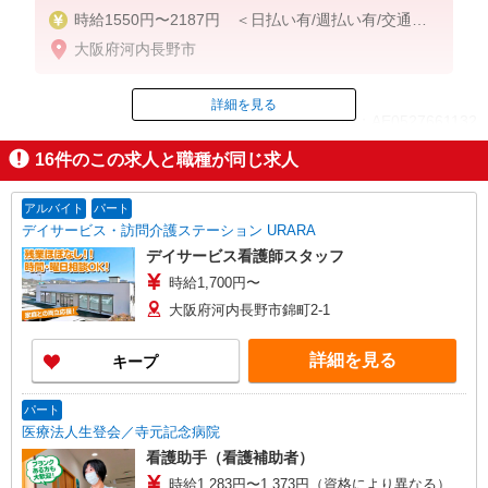
時給1550円〜2187円 ＜日払い有/週払い有/交通費
全支給(ガソリン代含む)＞
大阪府河内長野市
詳細を見る
ID：AE0527661132
16
件のこの求人と職種が同じ求人
掲載期間終了
アルバイト
パート
デイサービス・訪問介護ステーション URARA
デイサービス看護師スタッフ
時給1,700円〜
大阪府河内長野市錦町2-1
詳細を見る
キープ
パート
医療法人生登会／寺元記念病院
看護助手（看護補助者）
時給1,283円〜1,373円（資格により異なる）