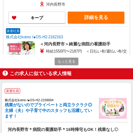
河内長野市
詳細を見る
キープ
派遣社員
株式会社kotrio /●OS-H2-2162163
＜河内長野市＞綺麗な病院の看護助手
時給1550円〜2187円 ＜日払い有/週払い有/交
通費全支給(ガソリン代含む)＞
もっと見る
河内長野市
この求人に似ている求人情報
詳細を見る
キープ
派遣社員
派遣社員
株式会社kotrio /●OS-H2-2141218
株式会社kotrio /●OS-H2-2159004
＜河内長野市＞病院の看護助手＊医療行為はあ
残業がないのでプライベートと両立ラクラク◎
りません！補助のみ！
主婦（夫）や子育て中のスタッフも活躍してい
ます！
時給1550円〜2187円 ＜日払い有/週払い有/交
通費全支給(ガソリン代含む)＞
河内長野市＊病院の看護助手＊16時帰宅もOK！残業なし◎
河内長野市