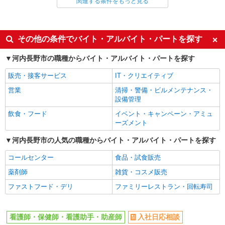
関連する条件をもっと見る
同じ雇用形態から河内長野駅の求人を探す
派遣社員
同じ特徴から河内長野駅の求人を探す
その他の条件でバイト・アルバイト・パートを探す
入社日応相談
未経験歓迎
河内長野市の職種からバイト・アルバイト・パートを探す
経験者・有資格者歓迎
新卒・第二新卒歓迎
販売・接客サービス
IT・クリエイティブ
女性活躍中
主婦・主夫歓迎
営業
清掃・警備・ビルメンテナンス・
フリーター歓迎
学歴不問
設備管理
ブランクOK
ミドル（40代～）活躍中
飲食・フード
イベント・キャンペーン・アミュ
ーズメント
エルダー（50代～）活躍中
シニア（60代～）活躍中
河内長野市の人気の職種からバイト・アルバイト・パートを探す
高収入・高額
ボーナス・賞与あり
昇給あり
完全週休2日制
コールセンター
食品・試食販売
フルタイム歓迎
禁煙・分煙
薬剤師
雑貨・コスメ販売
駅直結・駅チカ
車通勤OK
ファストフード・デリ
ファミリーレストラン・回転寿司
バイク通勤OK
自転車通勤OK
残業少なめ（月20h未満）
交通費支給
看護師・保健師・看護助手・助産師
入社日応相談