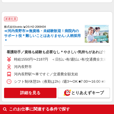
します ※交通費・電話代は弊社負担。その他、支
援内容により細則あり。
派遣社員
株式会社kotrio /●OS-H2-2069434
≪河内長野市≫無資格・未経験歓迎！病院内の
サポート役＊難しいことはありません♪人柄採用
＊
看護助手／資格も経験も必要なし＊やさしい気持ちがあれば十分◎
時給1550円〜2187円 ＜日払い有/週払い有/交通費全支給(ガ
河内長野市
河内長野駅〜車ですぐ／交通費全額支給
シフト制/休憩1h（夜勤は2h）/週3〜OK ■7:00〜16:00 ■9:0
詳細を見る
とりあえずキープ
このお仕事に関連する条件で探す