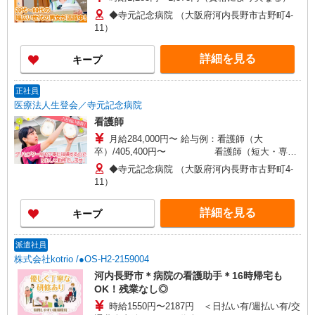
◆寺元記念病院 （大阪府河内長野市古野町4-
11）
詳細を見る
キープ
正社員
医療法人生登会／寺元記念病院
看護師
月給284,000円〜 給与例：看護師（大
卒）/405,400円〜 看護師（短大・専門
学校卒）/402,400円〜 ※夜勤5回含む/経験加算あ
◆寺元記念病院 （大阪府河内長野市古野町4-
り 【別途手当支給】 経験加算 休日出勤手当2,000
11）
円／回 当直20,000円/回 夜勤月4回以上の場合：夜
勤加算手当22,000円 ベル手当2,150円／回
詳細を見る
キープ
派遣社員
株式会社kotrio /●OS-H2-2159004
河内長野市＊病院の看護助手＊16時帰宅も
OK！残業なし◎
時給1550円〜2187円 ＜日払い有/週払い有/交