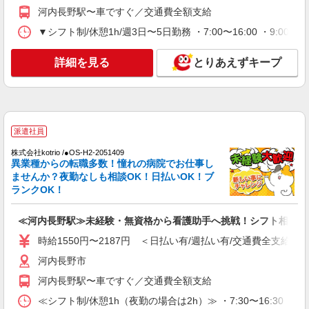
河内長野駅〜車ですぐ／交通費全額支給
詳細を見る
キープ
▼シフト制/休憩1h/週3日〜5日勤務 ・7:00〜16:00 ・9:00
派遣社員
株式会社kotrio /●OS-H2-2158855
詳細を見る
とりあえずキープ
河内長野市のナースエイド＊初心者でも医療チ
ームの戦力になれる
時給1550円〜2187円 ＜日払い有/週払い有/交
通費全支給(ガソリン代含む)＞
派遣社員
河内長野市
株式会社kotrio /●OS-H2-2051409
異業種からの転職多数！憧れの病院でお仕事し
詳細を見る
キープ
ませんか？夜勤なしも相談OK！日払いOK！ブ
ランクOK！
派遣社員
株式会社kotrio /●OS-H2-2099625
≪河内長野駅≫未経験・無資格から看護助手へ挑戦！シフト相談OK
デイサービス看護STAFF｜面接なし！履歴書
時給1550円〜2187円 ＜日払い有/週払い有/交通費全支給(ガ
不要！ブランクOK◎
時給2350円〜2937円＜交通費全額支給(ガソリ
河内長野市
ン代含む)/日払い可/週払い可＞
河内長野駅〜車ですぐ／交通費全額支給
河内長野市
≪シフト制/休憩1h（夜勤の場合は2h）≫ ・7:30〜16:30 ・