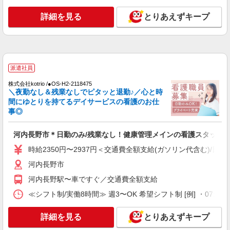
詳細を見る
キープ
詳細を見る
とりあえずキープ
派遣社員
株式会社kotrio /●OS-H2-2161322
福祉施設未経験でも、怖くない＊デイサービス
の看護師さん募集◎
派遣社員
時給2350円〜2937円＜交通費全額支給(ガソリ
株式会社kotrio /●OS-H2-2118475
ン代含む)/日払い可/週払い可＞
＼夜勤なし＆残業なしでピタッと退勤♪／心と時
河内長野市
間にゆとりを持てるデイサービスの看護のお仕
事◎
詳細を見る
キープ
河内長野市＊日勤のみ/残業なし！健康管理メインの看護スタッフ
業務委託
時給2350円〜2937円＜交通費全額支給(ガソリン代含む)/日払
SOMPOヘルスサポート株式会社 全支援対応コース
河内長野市
保健師・管理栄養士 特定保健指導
河内長野駅〜車ですぐ／交通費全額支給
報酬：出来高制 報酬額（消費税抜き）： ・事
業所一括面談(対面) 1日：10,000円〜14,716円 ・
≪シフト制/実働8時間≫ 週3〜OK 希望シフト制 [例] ・07:00 〜 16
個別訪問(対面) 1件：4,286円〜5,239円 ・遠隔面
【活動エリア】大阪府河内長野市及びその周辺
談 1件：1,500〜1,691円 ・電話支援 1件：
詳細を見る
1,000円〜1,429円 ・ICTメール支援 1件：500円
とりあえずキープ
詳細を見る
キープ
※上記金額に消費税を加えた金額をお支払いいた