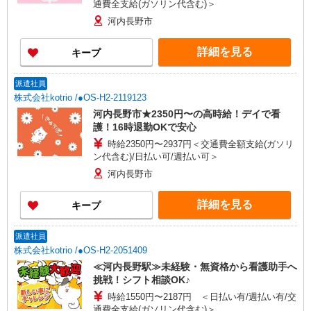
通費全支給(ガソリン代含む)＞
河内長野市
詳細を見る
キープ
派遣社員
株式会社kotrio /●OS-H2-2119123
河内長野市★2350円〜の高時給！デイで看
護！16時退勤OKで安心
時給2350円〜2937円＜交通費全額支給(ガソリ
ン代含む)/日払い可/週払い可＞
河内長野市
詳細を見る
キープ
派遣社員
株式会社kotrio /●OS-H2-2051409
≪河内長野駅≫未経験・無資格から看護助手へ
挑戦！シフト相談OK♪
時給1550円〜2187円 ＜日払い有/週払い有/交
通費全支給(ガソリン代含む)＞