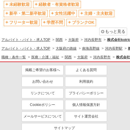
社会保険あり
産休・育休取得実績あり
未経験歓迎
経験者・有資格者歓迎
退職金・財形貯蓄制度あり
各種手当（家族・役職・インセン
新卒・第二新卒歓迎
女性活躍中
主婦・主夫歓迎
ティブなど）あり
フリーター歓迎
学歴不問
ブランクOK
制服貸与
研修制度あり
もっと見る
資格取得支援制度あり
アルバイト・バイト・求人TOP
関西
大阪府
河内長野市
株式会社kotri
同じ職種から求人を探す
アルバイト・バイト・求人TOP
大阪府の路線
南海高野線
河内長野駅
医療・介護・福祉
職種・条件一覧
医療・介護・福祉
関西
大阪府
河内長野市
株式会社k
看護師・保健師・看護助手・助産師
掲載ご希望のお客様へ
よくある質問
同じ特徴から求人を探す
未経験歓迎
お問い合わせ
ミドル（40代～）活躍中
利用規約
ボーナス・賞与あり
車通勤OK
リンクについて
プライバシーポリシー
交通費支給
社会保険あり
Cookieポリシー
個人情報保護方針
産休・育休取得実績あり
メールサービスについて
サイト運営会社
サイトマップ