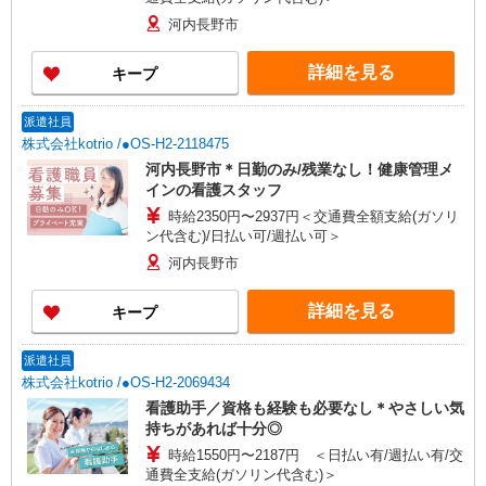
河内長野市
詳細を見る
キープ
派遣社員
株式会社kotrio /●OS-H2-2118475
河内長野市＊日勤のみ/残業なし！健康管理メ
インの看護スタッフ
時給2350円〜2937円＜交通費全額支給(ガソリ
ン代含む)/日払い可/週払い可＞
河内長野市
詳細を見る
キープ
派遣社員
株式会社kotrio /●OS-H2-2069434
看護助手／資格も経験も必要なし＊やさしい気
持ちがあれば十分◎
時給1550円〜2187円 ＜日払い有/週払い有/交
通費全支給(ガソリン代含む)＞