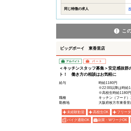
同じ特徴の求人
こ
ビッグボーイ 東香里店
アルバイト
パート
＜キッチンスタッフ募集＞安定感抜群
ト！ 働き方の相談はお気軽に
給与
時給1180円
※22:00以降は時給1
※高校生時給1180
職種
キッチン（フード）
勤務地
大阪府枚方市東香里南
未経験歓迎
高校生OK
フリータ
バイク通勤OK
副業・WワークOK