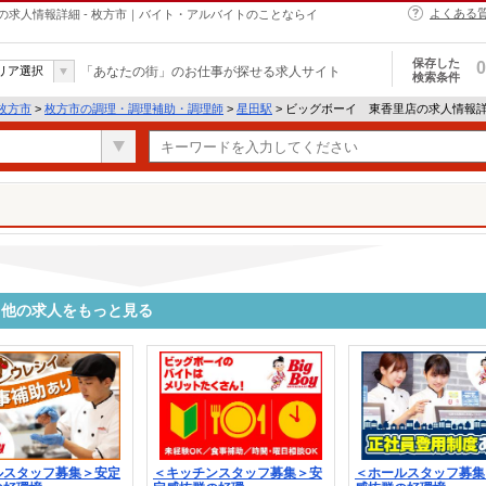
よくある
求人情報詳細 - 枚方市｜バイト・アルバイトのことならイ
保存した
0
リア選択
「あなたの街」のお仕事が探せる求人サイト
検索条件
枚方市
>
枚方市の調理・調理補助・調理師
>
星田駅
> ビッグボーイ 東香里店の求人情報
る他の求人をもっと見る
ルスタッフ募集＞安定
＜キッチンスタッフ募集＞安
＜ホールスタッフ募集