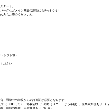
らスタート。
ンバーグなどメイン商品の調理にもチャレンジ！
ての方もご安心くださいね。
K（シフト制）
談ください
場合、通学中の学校からの許可証が必要となります。
月1万5000円迄）、食事補助（出勤時はメニューから半額）、従業員割引あり、社
有、敷地内禁煙、定年制度あり（65歳）