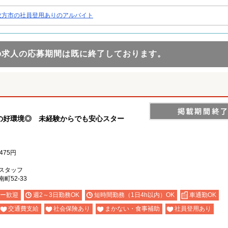
枚方市の社員登用ありのアルバイト
の求人の応募期間は既に終了しております。
の好環境◎ 未経験からでも安心スター
475円
円
スタッフ
町52-33
ー歓迎
週2～3日勤務OK
短時間勤務（1日4h以内）OK
車通勤OK
交通費支給
社会保険あり
まかない・食事補助
社員登用あり