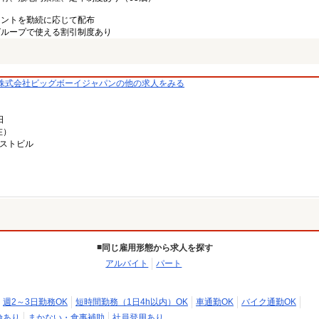
イントを勤続に応じて配布
グループで使える割引制度あり
株式会社ビッグボーイジャパンの他の求人をみる
日
在）
ーストビル
同じ雇用形態から求人を探す
アルバイト
パート
週2～3日勤務OK
短時間勤務（1日4h以内）OK
車通勤OK
バイク通勤OK
険あり
まかない・食事補助
社員登用あり