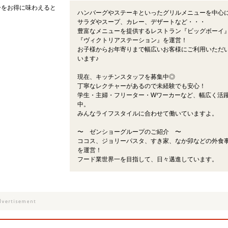
ーをお得に味わえると
ハンバーグやステーキといったグリルメニューを中心
サラダやスープ、カレー、デザートなど・・・
豊富なメニューを提供するレストラン『ビッグボーイ
『ヴィクトリアステーション』を運営！
お子様からお年寄りまで幅広いお客様にご利用いただ
います♪
現在、キッチンスタッフを募集中◎
丁寧なレクチャーがあるので未経験でも安心！
学生・主婦・フリーター・Wワーカーなど、幅広く活
中。
みんなライフスタイルに合わせて働いていますよ。
〜 ゼンショーグループのご紹介 〜
ココス、ジョリーパスタ、すき家、なか卯などの外食
を運営！
フード業世界一を目指して、日々邁進しています。