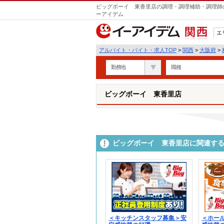
ビッグボーイ 東香里店の調理・調理補助・調理師の
ーアイデム
エ
関西
アルバイト・バイト・求人TOP
>
関西
>
大阪府
>
勤務地
職種
ビッグボーイ 東香里店
ビッグボーイ 東香里店に関連す
＜キッチンスタッフ募集＞安
＜ホー