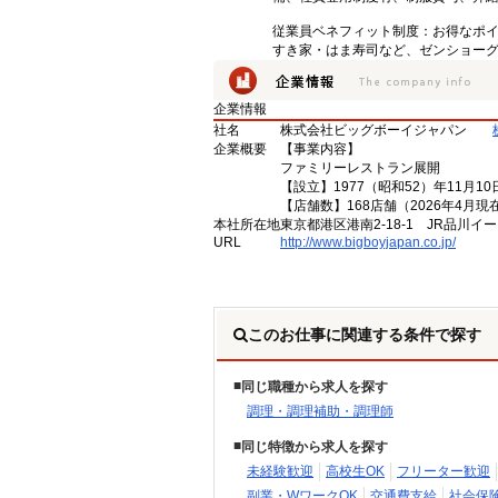
従業員ベネフィット制度：お得なポ
すき家・はま寿司など、ゼンショー
企業情報
社名
株式会社ビッグボーイジャパン
企業概要
【事業内容】
ファミリーレストラン展開
【設立】1977（昭和52）年11月10
【店舗数】168店舗（2026年4月現
本社所在地
東京都港区港南2-18-1 JR品川イ
URL
http://www.bigboyjapan.co.jp/
このお仕事に関連する条件で探す
同じ職種から求人を探す
調理・調理補助・調理師
同じ特徴から求人を探す
未経験歓迎
高校生OK
フリーター歓迎
副業・WワークOK
交通費支給
社会保