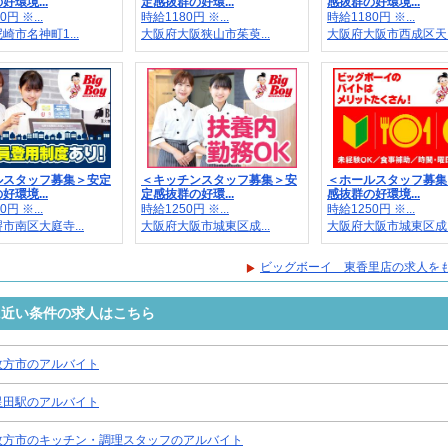
好環境...
定感抜群の好環...
感抜群の好環境...
円 ※...
時給1180円 ※...
時給1180円 ※...
崎市名神町1...
大阪府大阪狭山市茱萸...
大阪府大阪市西成区天..
ルスタッフ募集＞安定
＜キッチンスタッフ募集＞安
＜ホールスタッフ募集
好環境...
定感抜群の好環...
感抜群の好環境...
円 ※...
時給1250円 ※...
時給1250円 ※...
市南区大庭寺...
大阪府大阪市城東区成...
大阪府大阪市城東区成..
ビッグボーイ 東香里店の求人を
に近い条件の求人はこちら
枚方市のアルバイト
星田駅のアルバイト
枚方市のキッチン・調理スタッフのアルバイト