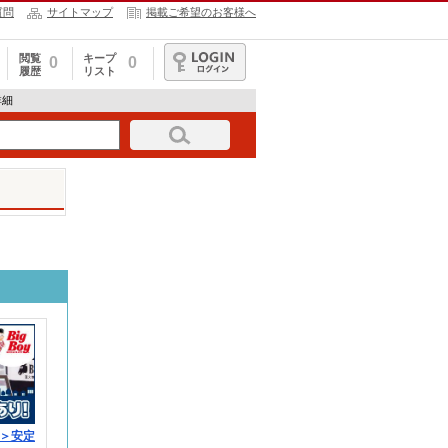
質問
サイトマップ
掲載ご希望のお客様へ
閲覧
キープ
0
0
履歴
リスト
ログイン
詳細
＞安定