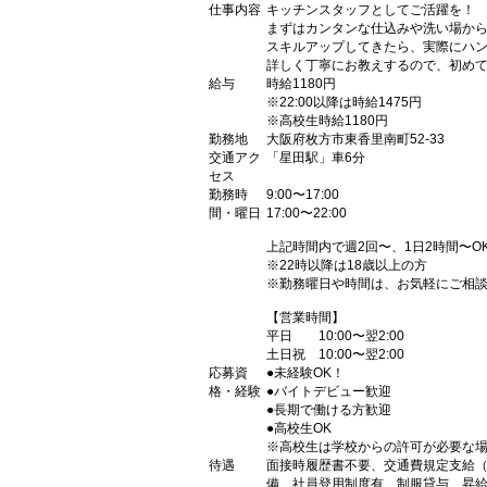
仕事内容
キッチンスタッフとしてご活躍を！
まずはカンタンな仕込みや洗い場か
スキルアップしてきたら、実際にハ
詳しく丁寧にお教えするので、初め
給与
時給1180円
※22:00以降は時給1475円
※高校生時給1180円
勤務地
大阪府枚方市東香里南町52-33
交通アク
「星田駅」車6分
セス
勤務時
9:00〜17:00
間・曜日
17:00〜22:00
上記時間内で週2回〜、1日2時間〜O
※22時以降は18歳以上の方
※勤務曜日や時間は、お気軽にご相
【営業時間】
平日 10:00〜翌2:00
土日祝 10:00〜翌2:00
応募資
●未経験OK！
格・経験
●バイトデビュー歓迎
●長期で働ける方歓迎
●高校生OK
※高校生は学校からの許可が必要な
待遇
面接時履歴書不要、交通費規定支給（
備、社員登用制度有、制服貸与、昇給