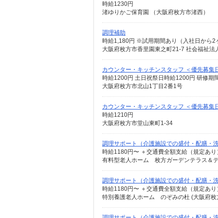
時給1230円
渚ゆりかご保育園 （大阪府枚方市渚西）
調理補助
時給1,180円 ※試用期間あり（入社日から
大阪府枚方市香里園東之町21-7 社会福
カウンター・キッチンスタッフ ＜優先募集日時＞
時給1200円 土日祝祭日時給1200円 研修期
大阪府枚方市北山1丁目2番1号
カウンター・キッチンスタッフ ＜優先募集
時給1210円
大阪府枚方市堂山東町1-34
調理サポート（介護施設での盛付・配膳・
時給1180円〜 ＋交通費全額支給（規定あ
有料型老人ホーム 枚方ガーデンテラス＆デイ
調理サポート（介護施設での盛付・配膳・
時給1180円〜 ＋交通費全額支給（規定あ
特別養護老人ホーム のぞみの杜 (大阪府枚方市
調理サポート（介護施設での盛付・配膳・