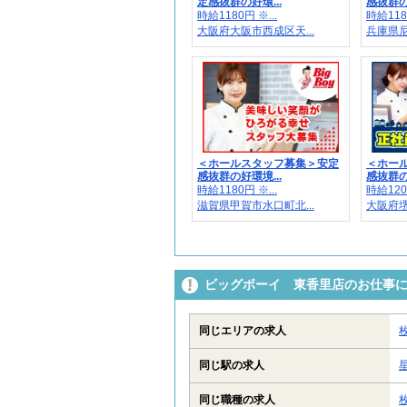
定感抜群の好環...
感抜群の
時給1180円 ※...
時給1180
大阪府大阪市西成区天...
兵庫県尼
＜ホールスタッフ募集＞安定
＜ホー
感抜群の好環境...
感抜群の
時給1180円 ※...
時給1200
滋賀県甲賀市水口町北...
大阪府堺
ビッグボーイ 東香里店のお仕事
同じエリアの求人
同じ駅の求人
同じ職種の求人