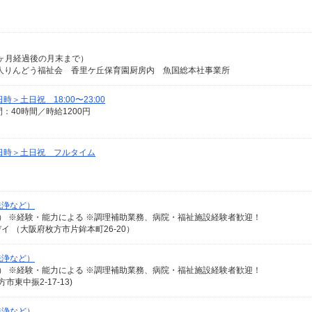
2ヶ月経過後の月末まで）
祉法人りんどう福祉会 香里ケ丘保育園厨房内 魚国総本社事業所
土日祝 18:00〜23:00
間：40時間／時給1200円
日時＞土日祝 フルタイム
洗浄など）
り） ※経験・能力による ※調理補助業務、病院・福祉施設経験者歓迎！
 （大阪府枚方市片鉾本町26-20）
洗浄など）
り） ※経験・能力による ※調理補助業務、病院・福祉施設経験者歓迎！
東中振2-17-13)
洗浄など）