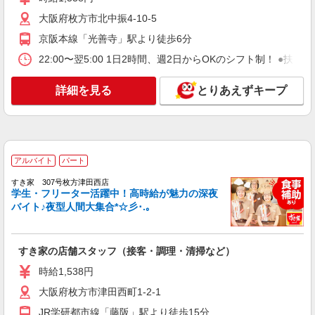
枚方老人保健施設 のぞみ (大阪府枚方市田口
務の場合 時給1,180円 × 4.5h × 月8日 = 月収 約
山1-7-1)
大阪府枚方市北中振4-10-5
42,480円 週4日（1日5.5h）勤務の場合 時給
1,180円 × 5.5h × 月16日 = 月収 約103,840円
京阪本線「光善寺」駅より徒歩6分
詳細を見る
キープ
22:00〜翌5:00 1日2時間、週2日からOKのシフト制！ ●扶養
アルバイト
パート
詳細を見る
とりあえずキープ
株式会社塩梅
調理サポート（介護施設での盛付・配膳・洗浄
など）
時給1180円〜 ＋交通費全額支給（規定あり）
※経験・能力による ※調理補助業務、病院・福祉
アルバイト
パート
施設経験者歓迎！
特別養護老人ホーム のぞみの杜 (大阪府枚方
市東中振2-17-13)
すき家 307号枚方津田西店
学生・フリーター活躍中！高時給が魅力の深夜
バイト♪夜型人間大集合*☆彡･.｡
詳細を見る
キープ
アルバイト
パート
すき家の店舗スタッフ（接客・調理・清掃など）
株式会社塩梅
時給1,538円
調理サポート（介護施設での盛付・配膳・洗浄
など）
大阪府枚方市津田西町1-2-1
時給1180円〜 ＋交通費全額支給（規定あり）
JR学研都市線「藤阪」駅より徒歩15分