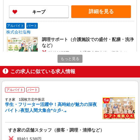
詳細を見る
キープ
アルバイト
パート
株式会社塩梅
調理サポート（介護施設での盛付・配膳・洗浄
など）
時給1180円〜 ＋交通費全額支給（規定あり）
※経験・能力による ※調理補助業務、病院・福祉
もっと見る
施設経験者歓迎！
特別養護老人ホーム のぞみの杜 (大阪府枚方
この求人に似ている求人情報
市東中振2-17-13)
詳細を見る
キープ
アルバイト
パート
すき家 1国枚方北中振店
アルバイト
パート
学生・フリーター活躍中！高時給が魅力の深夜
株式会社塩梅
バイト♪夜型人間大集合*☆彡･.｡
調理サポート（介護施設での盛付・配膳・洗浄
など）
時給1180円〜 ＋交通費全額支給（規定あり）
すき家の店舗スタッフ（接客・調理・清掃など）
※経験・能力による ※調理補助業務、病院・福祉
施設経験者歓迎！ 【月収例】 週2日（1日4.5h）勤
時給1,538円