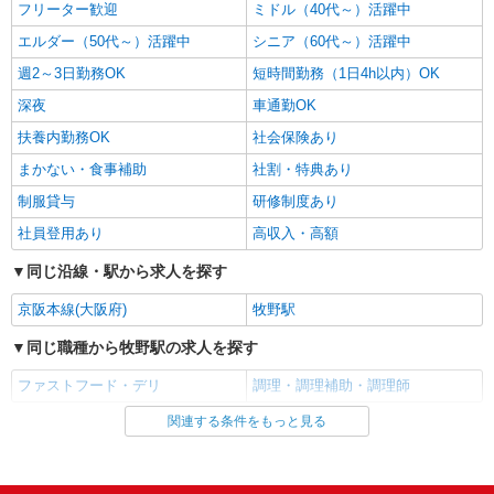
フリーター歓迎
ミドル（40代～）活躍中
生 時給1,250円以上
エルダー（50代～）活躍中
シニア（60代～）活躍中
大阪府枚方市茄子作東町26ー11
週2～3日勤務OK
短時間勤務（1日4h以内）OK
詳細を見る
キープ
深夜
車通勤OK
扶養内勤務OK
社会保険あり
アルバイト
パート
ピザハット 枚方店
まかない・食事補助
社割・特典あり
ピザの宅配／デリバリー・配達
制服貸与
研修制度あり
時給1,180円以上 平日 時給1,180円以上 土
社員登用あり
高収入・高額
日・祝日 時給1,230円以上
大阪府枚方市大垣内町3ー11ー41 サングレー
同じ沿線・駅から求人を探す
ス泉1F
京阪本線(大阪府)
牧野駅
詳細を見る
キープ
同じ職種から牧野駅の求人を探す
ファストフード・デリ
アルバイト
パート
調理・調理補助・調理師
すき家 1国枚方北中振店
関連する条件をもっと見る
同じ雇用形態から牧野駅の求人を探す
すき家の店舗スタッフ（接客・調理・清掃な
ど）
アルバイト
パート
時給1,230円 ※22:00〜翌5:00：時給1,538円 ※