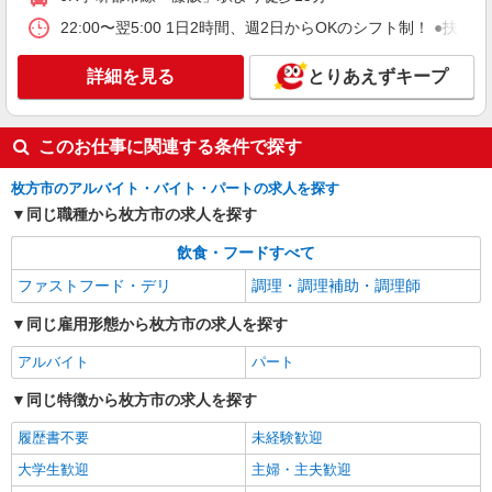
※経験・能力による ※調理補助業務、病院・福祉
施設経験者歓迎！ 【月収例】 週2日（1日4.5h）勤
22:00〜翌5:00 1日2時間、週2日からOKのシフト制！ ●扶養
枚方老人保健施設 のぞみ (大阪府枚方市田口
務の場合 時給1,180円 × 4.5h × 月8日 = 月収 約
山1-7-1)
42,480円 週4日（1日5.5h）勤務の場合 時給
詳細を見る
とりあえずキープ
1,180円 × 5.5h × 月16日 = 月収 約103,840円
詳細を見る
キープ
このお仕事に関連する条件で探す
アルバイト
パート
株式会社塩梅
枚方市のアルバイト・バイト・パートの求人を探す
調理サポート（介護施設での盛付・配膳・洗浄
同じ職種から枚方市の求人を探す
など）
時給1180円〜 ＋交通費全額支給（規定あり）
飲食・フードすべて
※経験・能力による ※調理補助業務、病院・福祉
ファストフード・デリ
調理・調理補助・調理師
施設経験者歓迎！
有料型老人ホーム 枚方ガーデンテラス＆デイ
（大阪府枚方市片鉾本町26-20）
同じ雇用形態から枚方市の求人を探す
アルバイト
パート
詳細を見る
キープ
同じ特徴から枚方市の求人を探す
アルバイト
パート
ピザハット 交野店
履歴書不要
未経験歓迎
ピザの宅配／デリバリー・配達
大学生歓迎
主婦・主夫歓迎
時給1,250円以上 平日 時給1,250円以上 高校