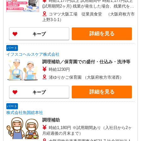
時給1,177円以上 試用期間中 時給1,177円以上
(試用期間2ヶ月) 残業が発生した場合、残業代を1
分単位で別途支給します。
コマツ大阪工場 従業員食堂 （大阪府枚方市
上野3-1-1）
詳細を見る
キープ
パート
イフスコヘルスケア株式会社
調理補助／保育園での盛付・仕込み・洗浄等
時給1230円
渚ゆりかご保育園 （大阪府枚方市渚西）
詳細を見る
キープ
パート
株式会社魚国総本社
調理補助
時給1,180円 ※試用期間あり（入社日から2ヶ
月経過後の月末まで）