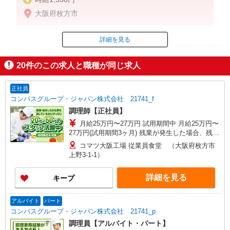
大阪府枚方市
詳細を見る
ID：AE0518309952
20
件のこの求人と職種が同じ求人
掲載期間終了
正社員
コンパスグループ・ジャパン株式会社 21741_f
調理師【正社員】
月給25万円〜27万円 試用期間中 月給25万円〜
27万円(試用期間3ヶ月) 残業が発生した場合、残業
代を1分単位で別途支給します。 ※給与は経験や
コマツ大阪工場 従業員食堂 （大阪府枚方市
前職給与に応じて決定します。
上野3-1-1）
詳細を見る
キープ
アルバイト
パート
コンパスグループ・ジャパン株式会社 21741_p
調理員【アルバイト・パート】