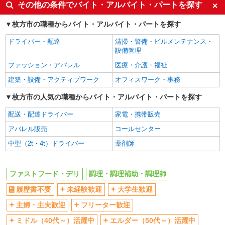
同じ特徴から牧野駅の求人を探す
高校生時給1,177円 ※早朝手当（5:00〜9:00）時給
その他の条件でバイト・アルバイト・パートを探す
＋150円
大阪府枚方市北中振4-10-5
履歴書不要
未経験歓迎
枚方市の職種からバイト・アルバイト・パートを探す
大学生歓迎
主婦・主夫歓迎
詳細を見る
キープ
ドライバー・配達
清掃・警備・ビルメンテナンス・
フリーター歓迎
ミドル（40代～）活躍中
設備管理
アルバイト
パート
エルダー（50代～）活躍中
シニア（60代～）活躍中
ファッション・アパレル
医療・介護・福祉
肉問屋 肉丸商店
週2～3日勤務OK
短時間勤務（1日4h以内）OK
建築・設備・アクティブワーク
オフィスワーク・事務
フードコートの店舗でのホール・キッチンスタ
ッフ
深夜
車通勤OK
枚方市の人気の職種からバイト・アルバイト・パートを探す
アルバイト・パート：時給1,180円〜 ※給与幅
扶養内勤務OK
社会保険あり
は能力により異なる ※試用期間1か月は同条件 ※
配送・配達ドライバー
家電・携帯販売
まかない・食事補助
社割・特典あり
経験・能力により優遇します。
大阪府枚方市楠葉花園町15-1 くずはモー
アパレル販売
コールセンター
ル 本館ミドリノモール1F
制服貸与
研修制度あり
中型（2t・4t）ドライバー
薬剤師
社員登用あり
高収入・高額
詳細を見る
キープ
同じ職種から求人を探す
ファストフード・デリ
調理・調理補助・調理師
正社員
飲食・フード
履歴書不要
未経験歓迎
大学生歓迎
肉問屋 肉丸商店
ファストフード・デリ
調理・調理補助・調理師
焼肉カルビ丼店でのキッチンスタッフ
主婦・主夫歓迎
フリーター歓迎
正社員：月給300,000円〜360,000円
同じ特徴から求人を探す
ミドル（40代～）活躍中
エルダー（50代～）活躍中