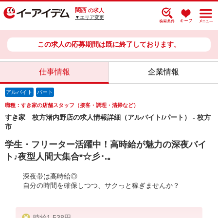
関西
の求人
▼エリア変更
この求人の応募期間は既に終了しております。
仕事情報
企業情報
アルバイト
パート
職種：すき家の店舗スタッフ（接客・調理・清掃など）
すき家 枚方渚内野店の求人情報詳細（アルバイト/パート） - 枚方
市
学生・フリーター活躍中！高時給が魅力の深夜バイ
ト♪夜型人間大集合*☆彡･.｡
深夜帯は高時給◎
自分の時間を確保しつつ、サクっと稼ぎませんか？
時給1,538円