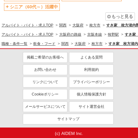
大阪府枚方市楠葉花園町15-1 くずはモー
未経験歓迎
シニア（60代～）活躍中
ル 本館ミドリノモール1F
大学生歓迎
ミドル（40代～）活躍中
週2～3日勤務OK
もっと見る
詳細を見る
キープ
短時間勤務（1日4h以内）OK
深夜
アルバイト・バイト・求人TOP
関西
大阪府
枚方市
すき家 枚方渚内
車通勤OK
扶養内勤務OK
アルバイト・バイト・求人TOP
アルバイト
パート
大阪府の路線
京阪本線
牧野駅
すき家
日本一
社会保険あり
まかない・食事補助
職種・条件一覧
飲食・フード
関西
大阪府
枚方市
すき家 枚方渚内
販売スタッフ、調理スタッフ
社員登用あり
パート：時給1,210円〜1,360円 アルバイト：
掲載ご希望のお客様へ
よくある質問
時給1,180円〜1,230円
大阪府枚方市楠葉花園町15-1 くずはモー
お問い合わせ
利用規約
ル 本館フードコート1F
リンクについて
プライバシーポリシー
詳細を見る
キープ
Cookieポリシー
個人情報保護方針
アルバイト
パート
メールサービスについて
サイト運営会社
すき家 1国枚方北中振店
すき家の店舗スタッフ（接客・調理・清掃な
サイトマップ
ど）
時給1,538円
(c) AIDEM Inc.
大阪府枚方市北中振4-10-5