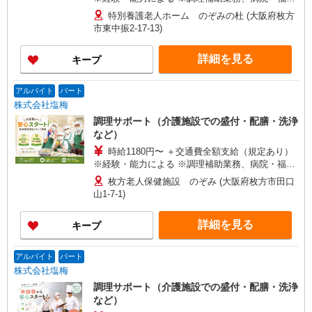
施設経験者歓迎！
特別養護老人ホーム のぞみの杜 (大阪府枚方
市東中振2-17-13)
詳細を見る
キープ
アルバイト
パート
株式会社塩梅
調理サポート（介護施設での盛付・配膳・洗浄
など）
時給1180円〜 ＋交通費全額支給（規定あり）
※経験・能力による ※調理補助業務、病院・福祉
施設経験者歓迎！ 【月収例】 週2日（1日4.5h）勤
枚方老人保健施設 のぞみ (大阪府枚方市田口
務の場合 時給1,180円 × 4.5h × 月8日 = 月収 約
山1-7-1)
42,480円 週4日（1日5.5h）勤務の場合 時給
1,180円 × 5.5h × 月16日 = 月収 約103,840円
詳細を見る
キープ
アルバイト
パート
株式会社塩梅
調理サポート（介護施設での盛付・配膳・洗浄
など）