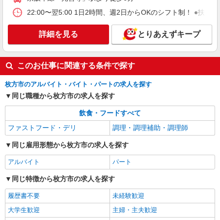
時給1,530円以上 試用期間中 時給1,530円以上
22:00〜翌5:00 1日2時間、週2日からOKのシフト制！ ●扶養
(試用期間2ヶ月) 残業が発生した場合、残業代を1
分単位で別途支給します。
コマツ大阪工場 従業員食堂 （大阪府枚方市
上野3-1-1）
詳細を見る
とりあえずキープ
詳細を見る
キープ
このお仕事に関連する条件で探す
アルバイト
パート
枚方市のアルバイト・バイト・パートの求人を探す
コンパスグループ・ジャパン株式会社 21741_p
同じ職種から枚方市の求人を探す
調理員【アルバイト・パート】
時給1,300円以上 試用期間中 時給1,300円以上
飲食・フードすべて
(試用期間2ヶ月) 残業が発生した場合、残業代を1
ファストフード・デリ
調理・調理補助・調理師
分単位で別途支給します。
コマツ大阪工場 従業員食堂 （大阪府枚方市
上野3-1-1）
同じ雇用形態から枚方市の求人を探す
アルバイト
パート
詳細を見る
キープ
同じ特徴から枚方市の求人を探す
アルバイト
パート
すき家 307号枚方津田西店
履歴書不要
未経験歓迎
すき家の店舗スタッフ（接客・調理・清掃な
大学生歓迎
主婦・主夫歓迎
ど）