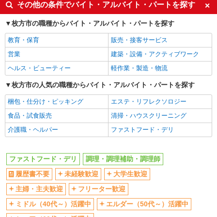
同じ特徴から宮之阪駅の求人を探す
その他の条件でバイト・アルバイト・パートを探す
大阪府枚方市茄子作東町26ー11
履歴書不要
未経験歓迎
枚方市の職種からバイト・アルバイト・パートを探す
詳細を見る
キープ
大学生歓迎
主婦・主夫歓迎
教育・保育
販売・接客サービス
フリーター歓迎
ミドル（40代～）活躍中
正社員
営業
建築・設備・アクティブワーク
Pane e caffe Porcini
エルダー（50代～）活躍中
シニア（60代～）活躍中
ヘルス・ビューティー
軽作業・製造・物流
ベーカリーでのパン製造スタッフ（ブーランジ
週2～3日勤務OK
短時間勤務（1日4h以内）OK
ェ）
枚方市の人気の職種からバイト・アルバイト・パートを探す
深夜
車通勤OK
月給246,000円〜＋賞与 ※年齢や経験を考慮し
て給与を決定いたします ※昇給制度有
梱包・仕分け・ピッキング
エステ・リフレクソロジー
扶養内勤務OK
社会保険あり
大阪府枚方市楠葉花園町15-1 くずはモー
食品・試食販売
清掃・ハウスクリーニング
まかない・食事補助
社割・特典あり
ル 本館ダイニングストリート1F
介護職・ヘルパー
ファストフード・デリ
制服貸与
研修制度あり
詳細を見る
キープ
社員登用あり
高収入・高額
ファストフード・デリ
調理・調理補助・調理師
同じ職種から求人を探す
アルバイト
パート
履歴書不要
未経験歓迎
大学生歓迎
日本一
飲食・フード
販売スタッフ、調理スタッフ
主婦・主夫歓迎
フリーター歓迎
ファストフード・デリ
調理・調理補助・調理師
パート：時給1,210円〜1,360円 アルバイト：
ミドル（40代～）活躍中
エルダー（50代～）活躍中
時給1,180円〜1,230円
同じ特徴から求人を探す