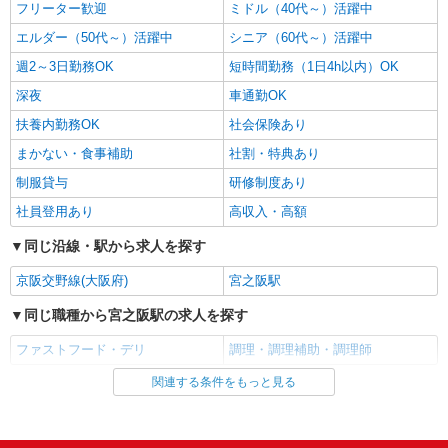
フリーター歓迎
ミドル（40代～）活躍中
時給1,538円
エルダー（50代～）活躍中
シニア（60代～）活躍中
大阪府枚方市津田西町1-2-1
週2～3日勤務OK
短時間勤務（1日4h以内）OK
詳細を見る
キープ
深夜
車通勤OK
扶養内勤務OK
社会保険あり
アルバイト
パート
なか卯 枚方養父店
まかない・食事補助
社割・特典あり
接客・調理スタッフ（簡単な接客・調理・清
制服貸与
研修制度あり
掃・など）
社員登用あり
高収入・高額
時給1475円 ■特別手当 特別時給〈5:00-9:00も
深夜時給と同額〉
同じ沿線・駅から求人を探す
大阪府枚方市養父東町52-1
京阪交野線(大阪府)
宮之阪駅
詳細を見る
キープ
同じ職種から宮之阪駅の求人を探す
ファストフード・デリ
調理・調理補助・調理師
アルバイト
パート
ピザハット 交野店
関連する条件をもっと見る
同じ雇用形態から宮之阪駅の求人を探す
ピザの宅配／デリバリー・配達
アルバイト
時給1,250円以上 平日 時給1,250円以上 高校
パート
生 時給1,250円以上