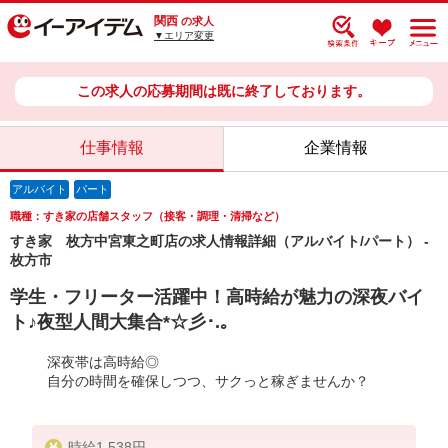
関西
の求人
▼エリア変更
この求人の応募期間は既に終了しております。
仕事情報
企業情報
アルバイト
パート
職種：すき家の店舗スタッフ（接客・調理・清掃など）
すき家 枚方中宮東之町店の求人情報詳細（アルバイト/パート） -
枚方市
学生・フリーター活躍中！高時給が魅力の深夜バイ
ト♪夜型人間大集合*☆彡･.｡
深夜帯は高時給◎
自分の時間を確保しつつ、サクっと稼ぎませんか？
時給1,538円