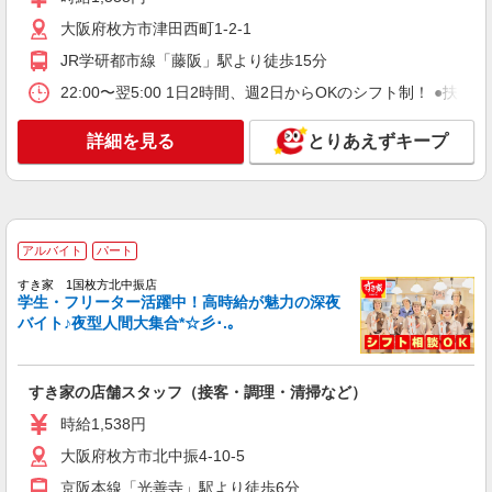
月給25万円〜27万円 試用期間中 月給25万円〜
大阪府枚方市津田西町1-2-1
27万円(試用期間3ヶ月) 残業が発生した場合、残業
代を1分単位で別途支給します。 ※給与は経験や
JR学研都市線「藤阪」駅より徒歩15分
コマツ大阪工場 従業員食堂 （大阪府枚方市
前職給与に応じて決定します。
上野3-1-1）
22:00〜翌5:00 1日2時間、週2日からOKのシフト制！ ●扶養
詳細を見る
キープ
詳細を見る
とりあえずキープ
アルバイト
パート
コンパスグループ・ジャパン株式会社 21741_p
調理補助【アルバイト・パート】
アルバイト
パート
時給1,177円以上 試用期間中 時給1,177円以上
(試用期間2ヶ月) 残業が発生した場合、残業代を1
すき家 1国枚方北中振店
分単位で別途支給します。
学生・フリーター活躍中！高時給が魅力の深夜
コマツ大阪工場 従業員食堂 （大阪府枚方市
バイト♪夜型人間大集合*☆彡･.｡
上野3-1-1）
詳細を見る
キープ
すき家の店舗スタッフ（接客・調理・清掃など）
時給1,538円
アルバイト
パート
コンパスグループ・ジャパン株式会社 21741_p
大阪府枚方市北中振4-10-5
調理師【アルバイト・パート】
京阪本線「光善寺」駅より徒歩6分