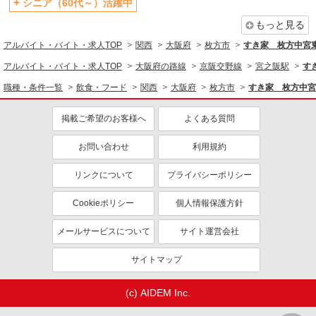
シニア（60代～）活躍中
大阪府枚方市楠葉花園町15-1 くずはモー
未経験歓迎
大学生歓迎
ル 本館フードコート1F
もっと見る
ミドル（40代～）活躍中
週2～3日勤務OK
アルバイト・バイト・求人TOP
関西
大阪府
枚方市
すき家 枚方中宮
詳細を見る
キープ
短時間勤務（1日4h以内）OK
深夜
アルバイト・バイト・求人TOP
大阪府の路線
京阪交野線
宮之阪駅
す
車通勤OK
扶養内勤務OK
アルバイト
パート
職種・条件一覧
飲食・フード
関西
大阪府
枚方市
すき家 枚方中宮
なか卯 枚方養父店
社会保険あり
まかない・食事補助
接客・調理スタッフ（簡単な接客・調理・清
社員登用あり
掲載ご希望のお客様へ
よくある質問
掃・など）
時給1180円 22:00〜翌5:00：時給1475円 高校
お問い合わせ
利用規約
生：時給1177円 ■特別手当 特別時給〈5:00-9:00も
深夜時給と同額〉
大阪府枚方市養父東町52-1
リンクについて
プライバシーポリシー
詳細を見る
キープ
Cookieポリシー
個人情報保護方針
メールサービスについて
サイト運営会社
アルバイト
鳥〇食堂×タニタカフェ
サイトマップ
調理・接客スタッフ
アルバイト：時給1,200円 〜1,250円 ※給与幅
(c) AIDEM Inc.
は土日祝により異なる ※試用期間土日祝は1,200
円 土日祝 時給1,250円
大阪府枚方市楠葉花園町15-1 くずはモー