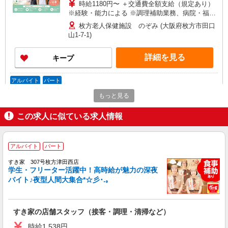
時給1180円〜 ＋交通費全額支給（規定あり）
※経験・能力による ※調理補助業務、病院・福祉
施設経験者歓迎！ 【月収例】 週2日（1日4.5h）勤
枚方老人保健施設 のぞみ (大阪府枚方市田口
務の場合 時給1,180円 × 4.5h × 月8日 = 月収 約
山1-7-1)
42,480円 週4日（1日5.5h）勤務の場合 時給
1,180円 × 5.5h × 月16日 = 月収 約103,840円
詳細を見る
キープ
アルバイト
パート
株式会社塩梅
もっと見る
調理サポート（介護施設での盛付・配膳・洗浄
など）
この求人に似ている求人情報
時給1180円〜 ＋交通費全額支給（規定あり）
※経験・能力による ※調理補助業務、病院・福祉
施設経験者歓迎！
アルバイト
パート
特別養護老人ホーム のぞみの杜 (大阪府枚方
市東中振2-17-13)
すき家 307号枚方津田西店
学生・フリーター活躍中！高時給が魅力の深夜
詳細を見る
キープ
バイト♪夜型人間大集合*☆彡･.｡
正社員
すき家の店舗スタッフ（接客・調理・清掃など）
コンパスグループ・ジャパン株式会社 21741_f
調理師【正社員】
時給1,538円