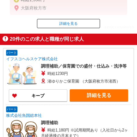
大阪府枚方市
詳細を見る
ID：AE0518309932
20
件のこの求人と職種が同じ求人
掲載期間終了
パート
イフスコヘルスケア株式会社
調理補助／保育園での盛付・仕込み・洗浄等
時給1230円
渚ゆりかご保育園 （大阪府枚方市渚西）
詳細を見る
キープ
パート
株式会社魚国総本社
調理補助
時給1,180円 ※試用期間あり（入社日から2ヶ
月経過後の月末まで）