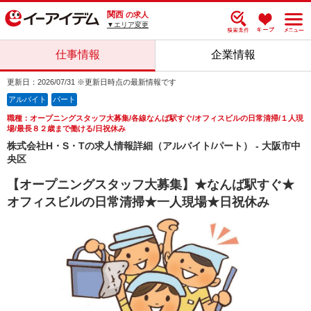
関西
の求人
▼エリア変更
仕事情報
企業情報
更新日：2026/07/31 ※更新日時点の最新情報です
アルバイト
パート
職種：オープニングスタッフ大募集/各線なんば駅すぐ/オフィスビルの日常清掃/１人現
場/最長８２歳まで働ける/日祝休み
株式会社H・S・Tの求人情報詳細（アルバイト/パート） - 大阪市中
央区
【オープニングスタッフ大募集】★なんば駅すぐ★
オフィスビルの日常清掃★一人現場★日祝休み