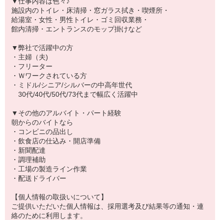
▼仕事内容は色々♪
施設内のトイレ・床清掃・窓ガラス拭き・喫煙所・
給湯室・女性・男性トイレ・ゴミ回収業務・
館内清掃・エントランスのモップ掛けなど
▼弊社で活躍中の方
・主婦（夫)
・フリーター
・Ｗワークされている方
・ミドル/シニア/シルバーの中高年世代
30代/40代/50代/73代まで幅広く活躍中
▼その他のアルバイト・パート経験
朝からのバイトなら
・コンビニの品出し
・飲食店の仕込み・開店準備
・新聞配達
・調理補助
・工場の製造ライン作業
・配送ドライバー
【個人情報の取扱いについて】
ご提供いただいた個人情報は、採用選考及び結果等の通知・連
絡のために利用します。