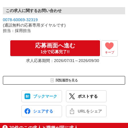
※面接は現地周辺で行います。
この求人に関するお問い合わせ
0078-60069-32319
(通話無料の応募専用ダイヤルです)
担当：採用担当
応募画面へ進む
1分で応募完了!!
キープ
求人応募期間：2026/07/31～2026/09/30
閲覧履歴を見る
ブックマーク
ポストする
シェアする
URLをシェア
20
件のこの求人と職種が同じ求人