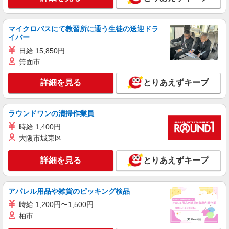
として1分単位で 全額支給 いたします。 【試用期
（大阪本社）
間】 3ヶ月 （労働条件は本採用と同じです） 【各
種手当】 ・時間外手当（管理職は対象外） ・家族
マイクロバスにて教習所に通う生徒の送迎ドラ
詳細を見る
キープ
手当（管理職は対象外） ・資格手当（管理職は対
イバー
象外） ・出張手当 ・単身赴任手当 ・役職手当
日給 15,850円
アルバイト
パート
箕面市
三井不動産ファシリティーズ・ウエスト株式会社
オフィス清掃/6:00〜10:00
詳細を見る
とりあえずキープ
時給1250円
大阪府大阪市中央区城見
ラウンドワンの清掃作業員
詳細を見る
キープ
時給 1,400円
大阪市城東区
アルバイト
パート
株式会社エースリーサービス
詳細を見る
とりあえずキープ
マンションの共用部分の清掃スタッフ
時給1,200円〜+交通費 ※経験・能力による
アパレル用品や雑貨のピッキング検品
大阪府大阪市中央区法円坂1丁目のマンション
時給 1,200円〜1,500円
柏市
詳細を見る
キープ