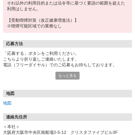
それ以外の利用目的または法令等に基づく要請の範囲を超えた
利用はしません。
【受動喫煙対策（改正健康増進法）】
※喫煙可能区域での業務なし
応募方法
「応募する」ボタンをご利用ください。
こちらより折り返しご連絡いたします。
電話（フリーダイヤル）でのご応募もお待ちしております。
※電話受付時間:平日９時〜１７時
もっと見る
【採用までの流れ】
１．応募（WEBもしくはお電話）
２．担当者から携帯でご連絡
地図
面接日設定
地図
３．面接（1回 勤務地付近）
★お仕事内容の説明が8割です！
★30分程度で終了します！
連絡先住所
４．合否のご連絡
＜本社＞
★1週間以内に電話でご連絡！
大阪府大阪市中央区南船場2-5-12 クリスタファイブビル3F
５．採用