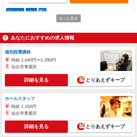
アルバイト
パート
嘱託
株式会社セイビ大阪
もっと見る
ホテル共用部清掃
[パート] 時給1,300円+交通費支給（規定によ
る）
あなたにおすすめの求人情報
大阪府大阪市中央区南船場３丁目１２－１４
ザ・ゲートホテル大阪
個別指導講師
時給 1,040円〜1,390円
詳細を見る
キープ
仙台市青葉区
契約社員
詳細を見る
とりあえずキープ
株式会社日経サービス
施設内清掃スタッフ 健康診断センター
ホールスタッフ
時給1,230円
時給 1,150円
大阪市内健康診断センター（大阪府大阪市中央
区島之内1丁目11番18号）
仙台市青葉区
詳細を見る
キープ
詳細を見る
とりあえずキープ