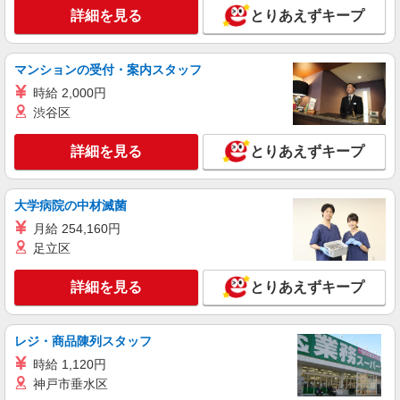
詳細を見る
とりあえずキープ
アルバイト
パート
有限会社クリーンテック
テナントビルの清掃スタッフ
マンションの受付・案内スタッフ
時給1,180円
時給 2,000円
大阪府大阪市中央区
渋谷区
詳細を見る
キープ
詳細を見る
とりあえずキープ
アルバイト
パート
大学病院の中材滅菌
協和建物管理株式会社
月給 254,160円
専門学校共用部の清掃
足立区
時給1200円
大阪府大阪市中央区北浜東6-6
詳細を見る
とりあえずキープ
詳細を見る
キープ
レジ・商品陳列スタッフ
時給 1,120円
神戸市垂水区