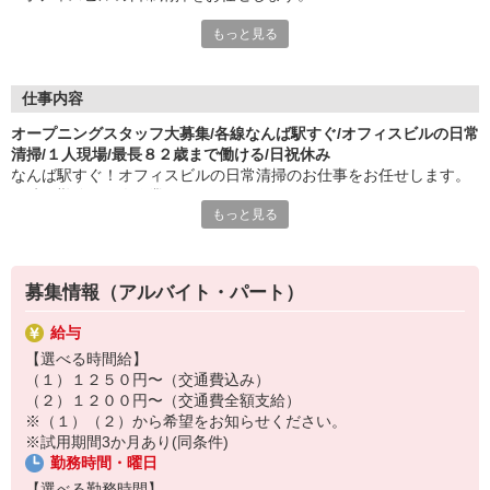
もっと見る
〜このお仕事のメリットはコチラ〜
・6/29〜新たにオープンする現場です。
・なんば駅すぐ！
・お一人現場なのでご自身のペースで作業して頂けます！
仕事内容
・(日)(祝)休み※シフト制
オープニングスタッフ大募集/各線なんば駅すぐ/オフィスビルの日常
・交通費全額支給（交通費不要の方は時給1,250円）
清掃/１人現場/最長８２歳まで働ける/日祝休み
・ロッカー完備
なんば駅すぐ！オフィスビルの日常清掃のお仕事をお任せします。
・制服貸与
７時間勤務の１人作業もＯＫです。
もっと見る
【お任せするのは】
エントランス、共用廊下、トイレ、給湯室、外周などの簡単な清掃
です。
募集情報（アルバイト・パート）
お一人現場なので自分のペースで作業可。
給与
未経験の方も安心! すぐに慣れて頂けます◎
【選べる時間給】
（１）１２５０円〜（交通費込み）
（２）１２００円〜（交通費全額支給）
※（１）（２）から希望をお知らせください。
※試用期間3か月あり(同条件)
勤務時間・曜日
【選べる勤務時間】