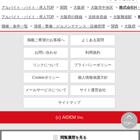
アルバイト・バイト・求人TOP
関西
大阪府
大阪市中央区
株式会社H
アルバイト・バイト・求人TOP
大阪府の路線
近鉄奈良線
大阪難波駅
職種・条件一覧
清掃・警備・ビルメンテナンス・設備管理
関西
大阪府
掲載ご希望のお客様へ
よくある質問
お問い合わせ
利用規約
リンクについて
プライバシーポリシー
Cookieポリシー
個人情報保護方針
メールサービスについて
サイト運営会社
サイトマップ
(c) AIDEM Inc.
TOPへ
閲覧履歴を見る