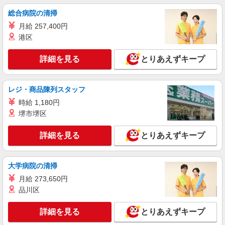
アルバイト
パート
総合病院の清掃
美素建物管理株式会社
オフィスビルの清掃
月給 257,400円
港区
時給 1,300円 〜
大阪府大阪市中央区今橋
詳細を見る
とりあえずキープ
詳細を見る
キープ
レジ・商品陳列スタッフ
正社員
時給 1,180円
毎日管財株式会社
堺市堺区
日常清掃作業及び現場管理
月給230,000円〜 ※固定残業代16,700円(10時
詳細を見る
とりあえずキープ
間分)含む ★前職給与考慮します ★交通費実費支
給 ★賞与あり（年2回）
大阪府大阪市中央区南船場2丁目3-4
大学病院の清掃
詳細を見る
キープ
月給 273,650円
品川区
アルバイト
パート
東洋テックビルサービス株式会社 クリーンサービス部
詳細を見る
とりあえずキープ
オフィスビルの清掃スタッフ