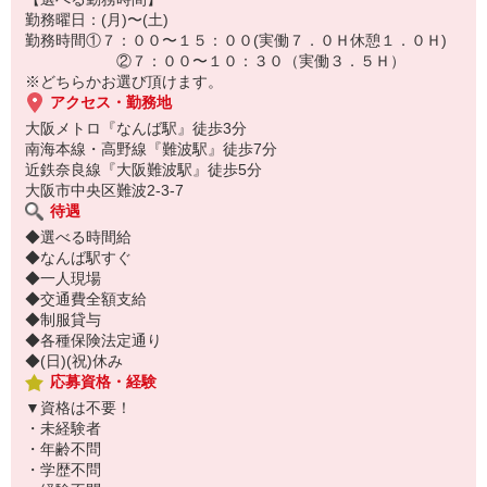
勤務曜日：(月)〜(土)
勤務時間①７：００〜１５：００(実働７．０Ｈ休憩１．０Ｈ)
②７：００〜１０：３０（実働３．５Ｈ）
※どちらかお選び頂けます。
アクセス・勤務地
大阪メトロ『なんば駅』徒歩3分
南海本線・高野線『難波駅』徒歩7分
近鉄奈良線『大阪難波駅』徒歩5分
大阪市中央区難波2-3-7
待遇
◆選べる時間給
◆なんば駅すぐ
◆一人現場
◆交通費全額支給
◆制服貸与
◆各種保険法定通り
◆(日)(祝)休み
応募資格・経験
▼資格は不要！
・未経験者
・年齢不問
・学歴不問