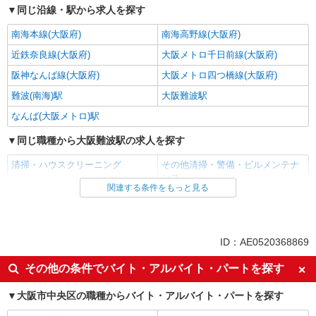
同じ沿線・駅から求人を探す
南海本線(大阪府)
南海高野線(大阪府)
近鉄奈良線(大阪府)
大阪メトロ千日前線(大阪府)
阪神なんば線(大阪府)
大阪メトロ四つ橋線(大阪府)
難波(南海)駅
大阪難波駅
なんば(大阪メトロ)駅
同じ職種から大阪難波駅の求人を探す
清掃・ハウスクリーニング
その他清掃・警備・ビルメンテナ
ンス
関連する条件をもっと見る
同じ雇用形態から大阪難波駅の求人を探す
アルバイト
パート
ID：AE0520368869
同じ特徴から大阪難波駅の求人を探す
その他の条件でバイト・アルバイト・パートを探す
入社日応相談
即日勤務OK
未経験歓迎
大阪市中央区の職種からバイト・アルバイト・パートを探す
女性活躍中
主婦・主夫歓迎
フリーター歓迎