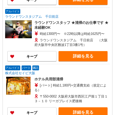
キープ
アルバイト
ラウンドワンスタジアム 千日前店
ラウンドワンスタッフ ★清掃のお仕事です ★
未経験OK
時給1300円〜 ※22時以降は時給1625円〜
ラウンドワンスタジアム 千日前店 （大阪
府大阪市中央区難波1丁目3番1号）
詳細を見る
キープ
アルバイト
パート
嘱託
株式会社セイビ大阪
ホテル共用部清掃
[パート] 時給1,180円+交通費支給（規定によ
る）
〒550-0002 大阪府大阪市西区江戸堀１丁目１
３－１０ リーガプレイス肥後橋
詳細を見る
キープ