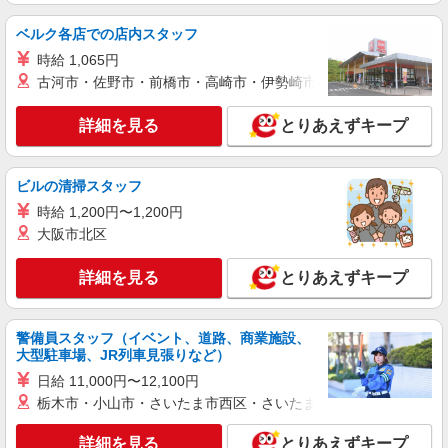
時給1200円
ベルク各店での店内スタッフ
大阪府大阪市中央区内平野町3丁目
時給 1,065円
古河市・佐野市・前橋市・高崎市・伊勢崎市・太田市・館林市・
詳細を見る
キープ
詳細を見る
とりあえずキープ
アルバイト
パート
東洋テックビルサービス株式会社 クリーンサービス部
有名オフィスビルの清掃スタッフ
ビルの清掃スタッフ
時給1200円
時給 1,200円〜1,200円
大阪府大阪市中央区内平野町3丁目１－１０
大阪市北区
詳細を見る
キープ
詳細を見る
とりあえずキープ
正社員
東洋テックビルサービス株式会社
警備員スタッフ（イベント、道路、商業施設、
大型駐車場、JR列車見張りなど）
マンション管理フロント業務／ 正社員／大阪
本社／経験者優遇／ 管理業務主任者／ ブラン
日給 11,000円〜12,100円
クありOK／未経験OK／ 東証上場グループ企
栃木市・小山市・さいたま市西区・さいたま市岩槻区・久喜市・
月給23万円 - 30万円 各種手当 ＋ 賞与年2回 ※
業／9-18時／ 土日祝休み／年間休日120日／
経験・能力を考慮の上、決定します。 ※みなし残
手当や福利厚生も充実
業はありません。 残業代は申請の上、 時間外手当
詳細を見る
とりあえずキープ
大阪府大阪市中央区備後町2-4-6 森田ビル