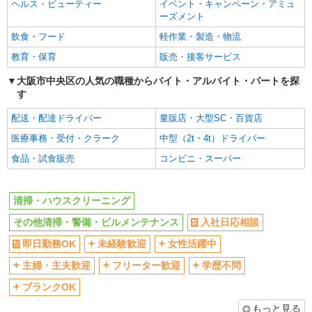
ヘルス・ビューティー
イベント・キャンペーン・アミュ
ーズメント
学歴不問
ブランクOK
飲食・フード
軽作業・製造・物流
ミドル（40代～）活躍中
エルダー（50代～）活躍中
教育・保育
販売・接客サービス
シニア（60代～）活躍中
週2～3日勤務OK
自転車通勤OK
大阪市中央区の人気の職種からバイト・アルバイト・パートを探
扶養内勤務OK
す
残業ほぼなし
副業・WワークOK
配送・配達ドライバー
量販店・大型SC・百貨店
同じ職種から求人を探す
医療事務・受付・クラーク
中型（2t・4t）ドライバー
清掃・警備・ビルメンテナンス・設備管理
食品・試食販売
コンビニ・スーパー
清掃・ハウスクリーニング
同じ特徴から求人を探す
清掃・ハウスクリーニング
未経験歓迎
ミドル（40代～）活躍中
その他清掃・警備・ビルメンテナンス
入社日応相談
週2～3日勤務OK
扶養内勤務OK
即日勤務OK
未経験歓迎
女性活躍中
副業・WワークOK
主婦・主夫歓迎
フリーター歓迎
学歴不問
ブランクOK
もっと見る