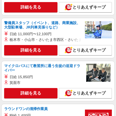
詳細を見る
とりあえずキープ
アルバイト
パート
ビッグボーイ 園田店
キッチン（フード）スタッフ
警備員スタッフ（イベント、道路、商業施設、
大型駐車場、JR列車見張りなど）
時給1180円 ※22:00以降は時給1475円 ※高校
生時給1180円 ■特別手当 早朝手当（6:00〜9:00）
日給 11,000円〜12,100円
時給＋150円 ※高校生は学校からの許可が必要な
大阪府豊中市利倉西2-82
栃木市・小山市・さいたま市西区・さいたま市岩槻区・久喜市・
場合、通学中の学校からの許可証が必要となりま
す。
詳細を見る
詳細を見る
とりあえずキープ
キープ
アルバイト
パート
マイクロバスにて教習所に通う生徒の送迎ドラ
すき家 豊中浜店
イバー
すき家の店舗スタッフ（接客・調理・清掃な
日給 15,850円
ど）
箕面市
時給1,513円
大阪府豊中市浜4-3-7-2
詳細を見る
とりあえずキープ
詳細を見る
キープ
ラウンドワンの清掃作業員
アルバイト
パート
時給 1,400円