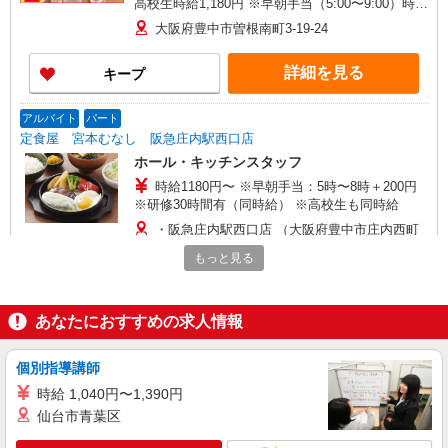
高校生時給1,180円 ※早朝手当（5:00〜9:00）時給
＋150円
大阪府豊中市曽根南町3-19-24
詳細を見る
キープ
アルバイト
パート
定食屋 宮本むなし 阪急庄内駅西口店
ホール・キッチンスタッフ
時給1180円〜 ※早朝手当：5時〜8時＋200円
※研修30時間有（同時給） ※高校生も同時給
・阪急庄内駅西口店 （大阪府豊中市庄内西町
2-22-3／阪急宝塚線「庄内」駅徒歩1分）
もっと見る
詳細を見る
キープ
あなたにおすすめの求人情報
アルバイト
パート
ピザハット 豊中名神口店
個別指導講師
ピザの宅配／デリバリー・配達
時給 1,040円〜1,390円
時給1,210円以上 平日 時給1,210円以上 高校
仙台市青葉区
生 時給1,210円以上