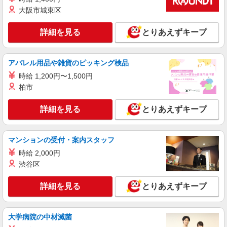
すき家 豊中熊野町店
大阪市城東区
すき家の店舗スタッフ（接客・調理・清掃な
ど）
詳細を見る
とりあえずキープ
時給1,210円 ※22:00〜翌5:00：時給1,513円 ※
高校生時給1,180円 ※早朝手当（5:00〜9:00）時給
＋150円
大阪府豊中市熊野町1-7-15
アパレル用品や雑貨のピッキング検品
時給 1,200円〜1,500円
詳細を見る
キープ
柏市
アルバイト
パート
詳細を見る
とりあえずキープ
すき家 豊中曽根店
すき家の店舗スタッフ（接客・調理・清掃な
ど）
マンションの受付・案内スタッフ
時給1,513円
時給 2,000円
渋谷区
大阪府豊中市曽根南町3-19-24
詳細を見る
とりあえずキープ
詳細を見る
キープ
アルバイト
パート
大学病院の中材滅菌
名阪食品株式会社 大阪事業部