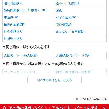
週1日勤務OK
週2～3日勤務OK
短時間勤務（1日4h以内）OK
深夜
車通勤OK
バイク通勤OK
扶養内勤務OK
交通費支給
社会保険あり
まかない・食事補助
社員登用あり
同じ沿線・駅から求人を探す
大阪モノレール(大阪府)
少路(大阪モノレール)駅
同じ職種から少路(大阪モノレール)駅の求人を探す
ファストフード・デリ
調理・調理補助・調理師
関連する条件をもっと見る
同じ雇用形態から少路(大阪モノレール)駅の求人を探す
アルバイト
パート
同じ特徴から少路(大阪モノレール)駅の求人を探す
ID：AE0716240854
未経験歓迎
高校生OK
その他の条件でバイト・アルバイト・パートを探す