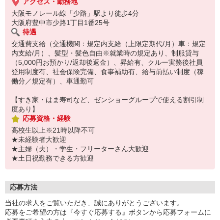
アクセス・勤務地
大阪モノレール線「少路」駅より徒歩4分
大阪府豊中市少路1丁目1番25号
待遇
交通費支給（交通機関：規定内支給（上限定期代/月）車：規定
内支給/月）、髪型・髪色自由※就業時の規定あり、制服貸与
（5,000円お預かり/返却後返金）、昇給有、クルー実務後社員
登用制度有、社会保険完備、食事補助有、給与前払い制度（稼
働分／規定有）、車通勤可
【すき家・はま寿司など、ゼンショーグループで使える割引制
度あり】
応募資格・経験
高校生以上※21時以降不可
★未経験者大歓迎
★主婦（夫）・学生・フリーターさん大歓迎
★土日祝勤務できる方歓迎
応募方法
当社の求人をご覧いただき、誠にありがとうございます。
応募をご希望の方は『今すぐ応募する』ボタンから応募フォームに