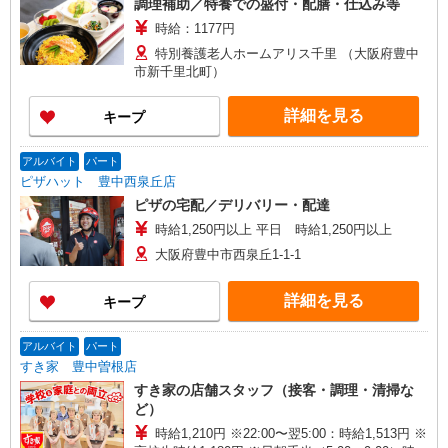
調理補助／特養での盛付・配膳・仕込み等
時給：1177円
特別養護老人ホームアリス千里 （大阪府豊中
市新千里北町）
詳細を見る
キープ
アルバイト
パート
ピザハット 豊中西泉丘店
ピザの宅配／デリバリー・配達
時給1,250円以上 平日 時給1,250円以上
大阪府豊中市西泉丘1-1-1
詳細を見る
キープ
アルバイト
パート
すき家 豊中曽根店
すき家の店舗スタッフ（接客・調理・清掃な
ど）
時給1,210円 ※22:00〜翌5:00：時給1,513円 ※