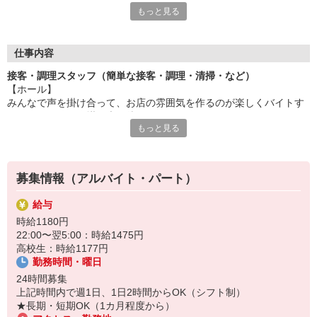
もっと見る
セルフオーダー＆会計で接客もカンタンです。
＼ メリットのご紹介 ／
◆食事補助あり
仕事内容
⇒なか卯の商品がお得に食べられます♪
接客・調理スタッフ（簡単な接客・調理・清掃・など）
◆給与前払いあり
【ホール】
⇒今月ピンチで！という時も安心！
みんなで声を掛け合って、お店の雰囲気を作るのが楽しくバイトす
◆社員登用あり
るコツ☆アナタの掛け声を待ってます。
⇒ゆくゆくは社員としてしっかり働きたい方にもオススメ！
もっと見る
セルフオーダー、セルフ会計で、現金の受け渡しはほとんどありま
せん。※一部店舗を除く
「すき家」「ココス」「ジョリーパスタ」「ビッグボーイ」でお
馴染みの
【キッチン】
ゼンショーグループの一員として、安心・安定の環境で働けま
募集情報（アルバイト・パート）
うどんを湯掻いたり、丼を作ったり、なか卯自慢の「こだわりメニ
す。
ュー」をスピーディに調理してください。
給与
すべての商品にマニュアルがあり料理が苦手な方も初日から簡単に
時給1180円
おいしい商品が作れます◎
22:00〜翌5:00：時給1475円
高校生：時給1177円
勤務時間・曜日
24時間募集
上記時間内で週1日、1日2時間からOK（シフト制）
★長期・短期OK（1カ月程度から）