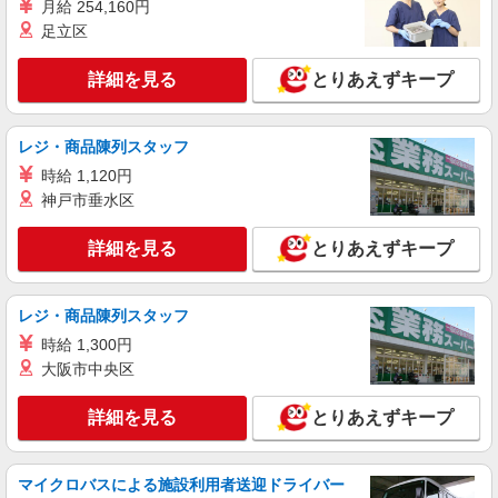
月給 254,160円
調理補助（介護老人施設の盛付・洗浄）
足立区
時給1,280円〜 ※8：00以降は時給1,180円にな
ります。
詳細を見る
とりあえずキープ
大阪府豊中市寺内1-1-10 総合福祉施設ローズ
コミュニティ・緑地内の厨房
レジ・商品陳列スタッフ
詳細を見る
キープ
時給 1,120円
神戸市垂水区
アルバイト
パート
丸亀製麺豊中小曽根店
詳細を見る
とりあえずキープ
キッチン・ホールスタッフ
時給1300円〜 ☆土日祝は時給100円UP!! ☆22
時以降は時給25％UP（深夜割増有）
レジ・商品陳列スタッフ
大阪府豊中市小曽根４－３－８
時給 1,300円
大阪市中央区
詳細を見る
キープ
詳細を見る
とりあえずキープ
マイクロバスによる施設利用者送迎ドライバー