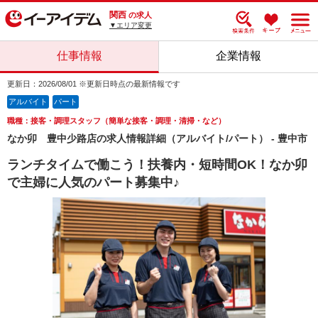
関西
の求人
▼エリア変更
仕事情報
企業情報
更新日：2026/08/01 ※更新日時点の最新情報です
アルバイト
パート
職種：接客・調理スタッフ（簡単な接客・調理・清掃・など）
なか卯 豊中少路店の求人情報詳細（アルバイト/パート） - 豊中市
ランチタイムで働こう！扶養内・短時間OK！なか卯
で主婦に人気のパート募集中♪