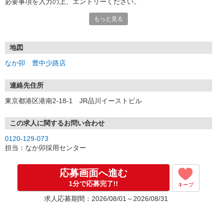
必要事項を入力の上、エントリーください。
☆★☆24時間応募OK！☆★☆
もっと見る
・・・お願い・・・
応募の際は、連絡先に「携帯電話のアドレス」や「携帯電話の番
号」など
地図
普段つながりやすい連絡先を入力してください。
なか卯 豊中少路店
連絡先住所
東京都港区港南2-18-1 JR品川イーストビル
この求人に関するお問い合わせ
0120-129-073
担当：なか卯採用センター
応募画面へ進む
1分で応募完了!!
キープ
求人応募期間：2026/08/01～2026/08/31