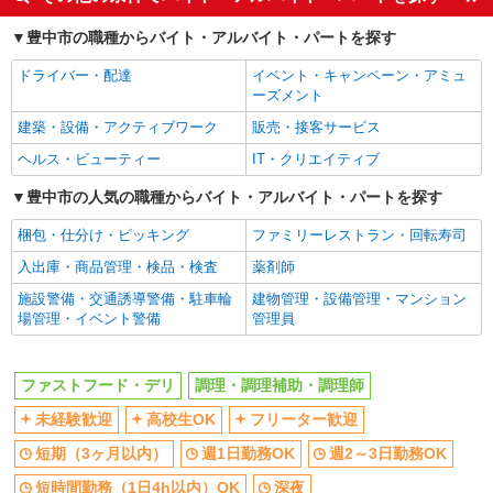
フリーター歓迎
短期（3ヶ月以内）
豊中市の職種からバイト・アルバイト・パートを探す
週1日勤務OK
週2～3日勤務OK
ドライバー・配達
イベント・キャンペーン・アミュ
短時間勤務（1日4h以内）OK
深夜
ーズメント
車通勤OK
バイク通勤OK
建築・設備・アクティブワーク
販売・接客サービス
扶養内勤務OK
交通費支給
ヘルス・ビューティー
IT・クリエイティブ
社会保険あり
まかない・食事補助
豊中市の人気の職種からバイト・アルバイト・パートを探す
社員登用あり
梱包・仕分け・ピッキング
ファミリーレストラン・回転寿司
同じ職種から求人を探す
入出庫・商品管理・検品・検査
薬剤師
飲食・フード
施設警備・交通誘導警備・駐車輪
建物管理・設備管理・マンション
ファストフード・デリ
調理・調理補助・調理師
場管理・イベント警備
管理員
同じ特徴から求人を探す
ファストフード・デリ
調理・調理補助・調理師
未経験歓迎
高校生OK
未経験歓迎
高校生OK
フリーター歓迎
短期（3ヶ月以内）
週1日勤務OK
短期（3ヶ月以内）
週1日勤務OK
週2～3日勤務OK
週2～3日勤務OK
短時間勤務（1日4h以内）OK
短時間勤務（1日4h以内）OK
深夜
深夜
車通勤OK