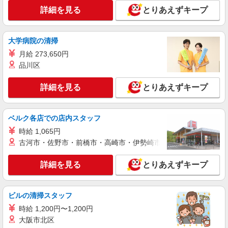
詳細を見る
詳細を見る
キープ
とりあえずキープ
アルバイト
パート
大学病院の清掃
すき家 阪急庄内南店
月給 273,650円
すき家の店舗スタッフ（接客・調理・清掃な
ど）
品川区
時給1,500円
詳細を見る
とりあえずキープ
大阪府豊中市庄内西町5-1-3
詳細を見る
キープ
ベルク各店での店内スタッフ
時給 1,065円
アルバイト
パート
古河市・佐野市・前橋市・高崎市・伊勢崎市・太田市・館林市・
なか卯 大阪空港前店
接客・調理スタッフ（簡単な接客・調理・清
詳細を見る
とりあえずキープ
掃・など）
時給1200円 22:00〜翌5:00：時給1500円 高校
生：時給1177円
ビルの清掃スタッフ
大阪府豊中市蛍池西町2丁目11-35
時給 1,200円〜1,200円
大阪市北区
詳細を見る
キープ