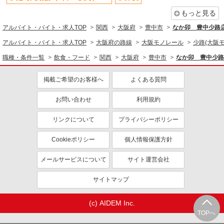
もっと見る
扶養内勤務OK
交通費支給
アルバイト・バイト・求人TOP
社会保険あり
関西
まかない・食事補助
大阪府
豊中市
なか卯 豊中少路
社員登用あり
アルバイト・バイト・求人TOP
大阪府の路線
大阪モノレール
少路(大阪
職種・条件一覧
飲食・フード
関西
大阪府
豊中市
なか卯 豊中少路
掲載ご希望のお客様へ
よくある質問
お問い合わせ
利用規約
リンクについて
プライバシーポリシー
Cookieポリシー
個人情報保護方針
メールサービスについて
サイト運営会社
サイトマップ
(c) AIDEM Inc.
TOPへ