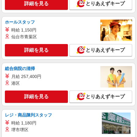
大阪府豊中市名神口1ー2ー11
詳細を見る
とりあえずキープ
詳細を見る
キープ
ホールスタッフ
アルバイト
パート
時給 1,150円
すき家 豊中熊野町店
仙台市青葉区
すき家の店舗スタッフ（接客・調理・清掃な
ど）
詳細を見る
とりあえずキープ
時給1,513円
大阪府豊中市熊野町1-7-15
総合病院の清掃
詳細を見る
キープ
月給 257,400円
港区
アルバイト
パート
定食屋 宮本むなし 阪急庄内駅西口店
詳細を見る
とりあえずキープ
ホール・キッチンスタッフ
時給1180円〜 ※早朝手当：5時〜8時＋200円
レジ・商品陳列スタッフ
※研修30時間有（同時給） ※高校生も同時給
時給 1,180円
・阪急庄内駅西口店 （大阪府豊中市庄内西町
2-22-3／阪急宝塚線「庄内」駅徒歩1分）
堺市堺区