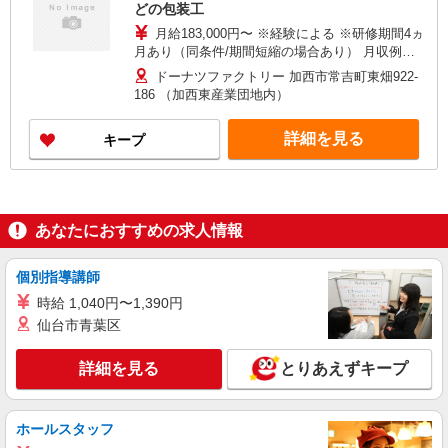
どの包装工
月給183,000円〜 ※経験による ※研修期間4ヵ
月あり（同条件/期間短縮の場合あり） 月収例
（30歳）30万円 ※各種手当含む
ドーナツファクトリー 加西市常吉町東畑922-
186 （加西東産業団地内）
詳細を見る
キープ
あなたにおすすめの求人情報
個別指導講師
時給 1,040円〜1,390円
仙台市青葉区
詳細を見る
とりあえずキープ
ホールスタッフ