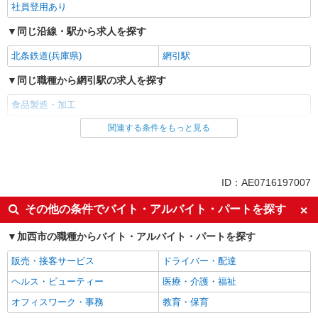
社員登用あり
同じ沿線・駅から求人を探す
北条鉄道(兵庫県)
網引駅
同じ職種から網引駅の求人を探す
食品製造・加工
関連する条件をもっと見る
同じ雇用形態から網引駅の求人を探す
アルバイト
パート
同じ特徴から網引駅の求人を探す
ID：AE0716197007
未経験歓迎
主婦・主夫歓迎
その他の条件でバイト・アルバイト・パートを探す
フリーター歓迎
昇給あり
加西市の職種からバイト・アルバイト・パートを探す
髪型・髪色自由
車通勤OK
販売・接客サービス
ドライバー・配達
副業・WワークOK
交通費支給
ヘルス・ビューティー
医療・介護・福祉
社会保険あり
制服貸与
オフィスワーク・事務
教育・保育
社員登用あり