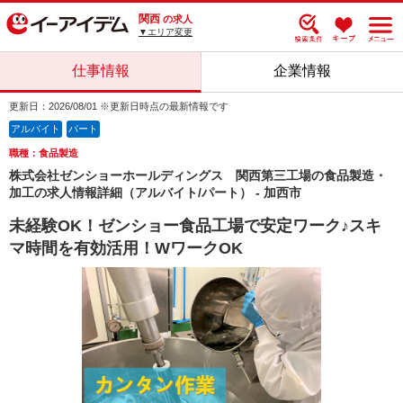
関西
の求人
▼エリア変更
仕事情報
企業情報
更新日：2026/08/01 ※更新日時点の最新情報です
アルバイト
パート
職種：食品製造
株式会社ゼンショーホールディングス 関西第三工場の食品製造・
加工の求人情報詳細（アルバイト/パート） - 加西市
未経験OK！ゼンショー食品工場で安定ワーク♪スキ
マ時間を有効活用！WワークOK