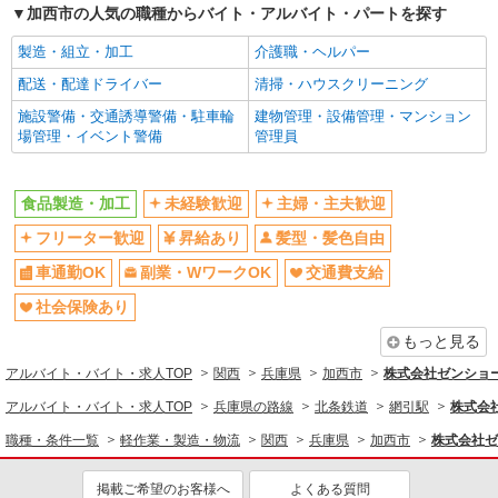
加西市の人気の職種からバイト・アルバイト・パートを探す
同じ職種から求人を探す
製造・組立・加工
介護職・ヘルパー
軽作業・製造・物流
配送・配達ドライバー
清掃・ハウスクリーニング
同じ特徴から求人を探す
施設警備・交通誘導警備・駐車輪
建物管理・設備管理・マンション
未経験歓迎
車通勤OK
場管理・イベント警備
管理員
副業・WワークOK
交通費支給
社会保険あり
社員登用あり
食品製造・加工
未経験歓迎
主婦・主夫歓迎
フリーター歓迎
昇給あり
髪型・髪色自由
車通勤OK
副業・WワークOK
交通費支給
社会保険あり
もっと見る
アルバイト・バイト・求人TOP
関西
兵庫県
加西市
株式会社ゼンショ
アルバイト・バイト・求人TOP
兵庫県の路線
北条鉄道
網引駅
株式会
職種・条件一覧
軽作業・製造・物流
関西
兵庫県
加西市
株式会社ゼ
掲載ご希望のお客様へ
よくある質問