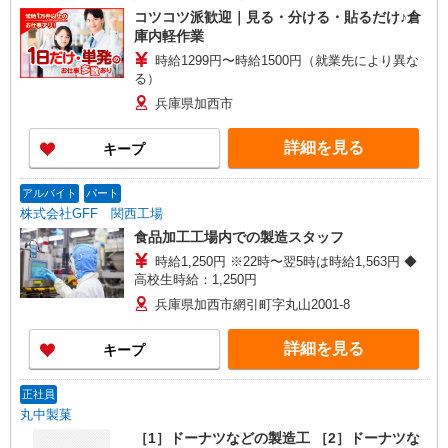
コツコツ派歓迎｜見る・分ける・貼るだけ♪倉
庫内軽作業
時給1299円〜時給1500円（就業先により異な
る）
兵庫県加西市
詳細を見る
キープ
アルバイト
パート
株式会社GFF 関西工場
食品加工工場内での製造スタッフ
時給1,250円 ※22時〜翌5時は時給1,563円 ◆
高校生時給：1,250円
兵庫県加西市網引町字丸山2001-8
詳細を見る
キープ
正社員
丸中製菓
［1］ドーナツなどの製造工 ［2］ドーナツな