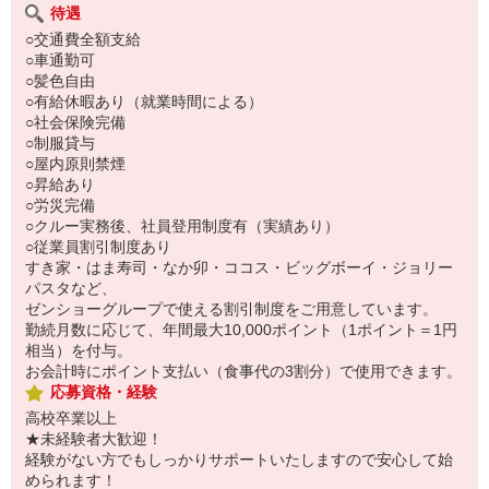
待遇
○交通費全額支給
○車通勤可
○髪色自由
○有給休暇あり（就業時間による）
○社会保険完備
○制服貸与
○屋内原則禁煙
○昇給あり
○労災完備
○クルー実務後、社員登用制度有（実績あり）
○従業員割引制度あり
すき家・はま寿司・なか卯・ココス・ビッグボーイ・ジョリー
パスタなど、
ゼンショーグループで使える割引制度をご用意しています。
勤続月数に応じて、年間最大10,000ポイント（1ポイント＝1円
相当）を付与。
お会計時にポイント支払い（食事代の3割分）で使用できます。
応募資格・経験
高校卒業以上
★未経験者大歓迎！
経験がない方でもしっかりサポートいたしますので安心して始
められます！