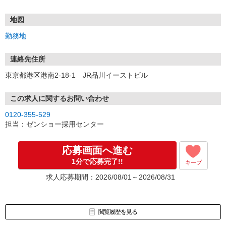
・・・お願い・・・
応募の際は、連絡先に「携帯電話のアドレス」や「携帯電話の番
号」など
地図
普段つながりやすい連絡先を入力してください。
勤務地
連絡先住所
東京都港区港南2-18-1 JR品川イーストビル
この求人に関するお問い合わせ
0120-355-529
担当：ゼンショー採用センター
応募画面へ進む
1分で応募完了!!
キープ
求人応募期間：2026/08/01～2026/08/31
閲覧履歴を見る