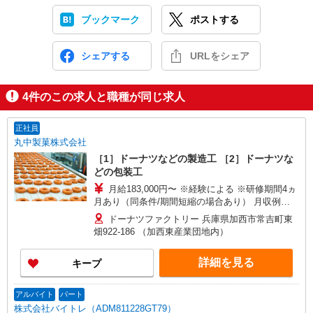
ブックマーク
ポストする
シェアする
URLをシェア
4
件のこの求人と職種が同じ求人
正社員
丸中製菓株式会社
［1］ドーナツなどの製造工 ［2］ドーナツな
どの包装工
月給183,000円〜 ※経験による ※研修期間4ヵ
月あり（同条件/期間短縮の場合あり） 月収例
（30歳）30万円 ※各種手当含む
ドーナツファクトリー 兵庫県加西市常吉町東
畑922-186 （加西東産業団地内）
詳細を見る
キープ
アルバイト
パート
株式会社バイトレ（ADM811228GT79）