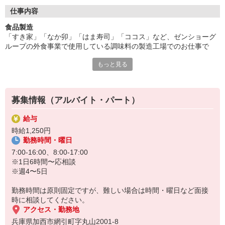
未経験でも丁寧にサポートしますので安心♪
接客なしのモクモク作業が好きな方にぴったり！
仕事内容
☆バイト・パートデビューも大歓迎♪
食品製造
「すき家」「なか卯」「はま寿司」「ココス」など、ゼンショーグ
◎空調完備で快適な職場環境◎
ループの外食事業で使用している調味料の製造工場でのお仕事で
髪色自由・交通費全額支給・割引制度など
す。
福利厚生も充実！
もっと見る
・原材料の計量、調合、充填
週4日〜、1日6時間〜OK！
・野菜の下処理作業
幅広い年代が活躍中です。
・検品箱詰め
募集情報（アルバイト・パート）
・入荷、出荷作業 など
まずはお気軽にご応募ください！
面接時にどんな仕事があるかをご説明しますので、これらの工程の
給与
中からあなたに合った作業を相談の上お願いします。
時給1,250円
★工場のお仕事が初めての方でも問題ありません。モクモクと作業
勤務時間・曜日
したい方にはぴったりです。
★幅広くの年齢層が活躍しています。
7:00-16:00、8:00-17:00
★食品を扱うお仕事なので、エアコンで温度が管理されており、1年
※1日6時間〜応相談
を通して作業しやすい環境です。
※週4〜5日
※フォークリフト免許お持ちの方、大歓迎
勤務時間は原則固定ですが、難しい場合は時間・曜日など面接
時に相談してください。
アクセス・勤務地
兵庫県加西市網引町字丸山2001-8