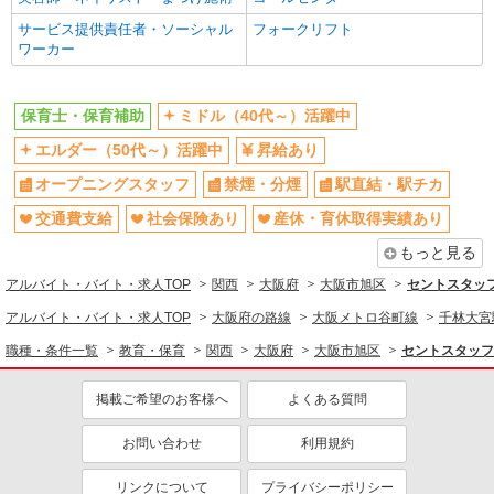
教育・保育
サービス提供責任者・ソーシャル
フォークリフト
保育士・保育補助
ワーカー
同じ特徴から求人を探す
保育士・保育補助
ミドル（40代～）活躍中
ミドル（40代～）活躍中
オープニングスタッフ
エルダー（50代～）活躍中
昇給あり
交通費支給
社会保険あり
オープニングスタッフ
禁煙・分煙
駅直結・駅チカ
産休・育休取得実績あり
交通費支給
社会保険あり
産休・育休取得実績あり
もっと見る
アルバイト・バイト・求人TOP
関西
大阪府
大阪市旭区
セントスタッフ
アルバイト・バイト・求人TOP
大阪府の路線
大阪メトロ谷町線
千林大宮
職種・条件一覧
教育・保育
関西
大阪府
大阪市旭区
セントスタッフ
掲載ご希望のお客様へ
よくある質問
お問い合わせ
利用規約
リンクについて
プライバシーポリシー