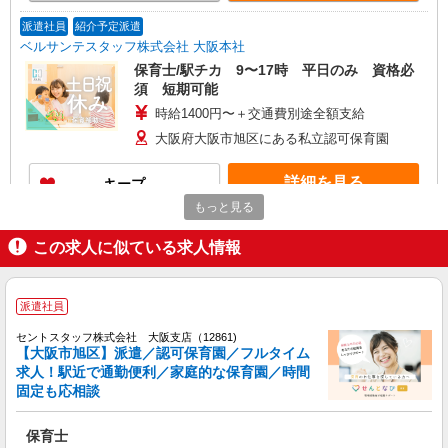
派遣社員
紹介予定派遣
ベルサンテスタッフ株式会社 大阪本社
保育士/駅チカ 9〜17時 平日のみ 資格必
須 短期可能
時給1400円〜＋交通費別途全額支給
大阪府大阪市旭区にある私立認可保育園
詳細を見る
キープ
もっと見る
派遣社員
紹介予定派遣
この求人に似ている求人情報
ベルサンテ株式会社 大阪本社
保育士/時給1600円 午後短時間 正職員のサ
ポート
派遣社員
【時給】1,600円〜＋交通費別途全額支給 ・交
通費全額支給 （車通勤の場合も駐車場代・ガソリ
セントスタッフ株式会社 大阪支店（12861)
ン代は弊社負担） ・各種保険完備 ・昇給あり
【大阪市旭区】派遣／認可保育園／フルタイム
大阪府大阪市旭区にある私立認可保育園
求人！駅近で通勤便利／家庭的な保育園／時間
固定も応相談
詳細を見る
キープ
保育士