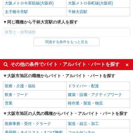
大阪メトロ今里筋線(大阪府)
大阪メトロ谷町線(大阪府)
太子橋今市駅
千林大宮駅
同じ職種から千林大宮駅の求人を探す
保育士・保育補助
関連する条件をもっと見る
同じ雇用形態から千林大宮駅の求人を探す
派遣社員
同じ特徴から千林大宮駅の求人を探す
その他の条件でバイト・アルバイト・パートを探す
ミドル（40代～）活躍中
エルダー（50代～）活躍中
大阪市旭区の職種からバイト・アルバイト・パートを探す
昇給あり
オープニングスタッフ
医療・介護・福祉
ドライバー・配達
禁煙・分煙
駅直結・駅チカ
飲食・フード
建築・設備・アクティブワーク
交通費支給
社会保険あり
営業
軽作業・製造・物流
産休・育休取得実績あり
退職金・財形貯蓄制度あり
大阪市旭区の人気の職種からバイト・アルバイト・パートを探す
研修制度あり
昼
医療事務・受付・クラーク
製造・組立・加工
同じ職種から求人を探す
美容師・ネイリスト・まつげ施術
コールセンター