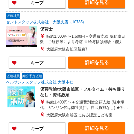
詳細を見る
キープ
派遣社員
セントスタッフ株式会社 大阪支店（10785)
保育士
時給1,300円〜1,600円＋交通費支給 ※勤務日
数、ご経験等により考慮 ※給与幅は経験・能力に
よる
大阪府大阪市旭区新森7
詳細を見る
キープ
派遣社員
紹介予定派遣
ベルサンテスタッフ株式会社 大阪本社
保育教諭/大阪市旭区・フルタイム・持ち帰り
なし・資格必須
時給1,400円〜＋交通費別途全額支給 (駐車場
代、ガソリン代は弊社負担。自己負担なし) ★社会
保険完備、昇給あり
大阪府大阪市旭区にある認定こども園
詳細を見る
キープ