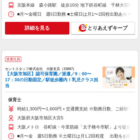
ベルサンテスタッフ株式会社 大阪本社
京阪本線 森小路駅 徒歩10分 地下鉄谷町線 千林大宮駅 徒
保育士/大阪市旭区 2歳児クラス補助 フルタ
■月〜金曜日 週5日勤務 ■土曜日は月1〜2回程出勤あり ■8:00
イム 残業なし
時給1,450円〜1,500円＋交通費別途全額支給
詳細を見る
とりあえずキープ
・交通費全額支給 （車通勤の場合も駐車場代・ガ
ソリン代は弊社負担） ・各種保険完備 ・昇給あり
大阪府大阪市旭区にある私立認可保育園
詳細を見る
キープ
派遣社員
派遣社員
紹介予定派遣
セントスタッフ株式会社 大阪支店（33887)
ベルサンテ株式会社 大阪本社
【大阪市旭区】認可保育園／派遣／9：00〜
保育士/朝の3時間 平日のみ WワークOK
17：30の日勤固定／駅徒歩圏内！乳児クラス担
当
【時給】1,600円〜＋交通費別途全額支給 ・交
通費全額支給 （車通勤の場合も駐車場代・ガソリ
ン代は弊社負担） ・各種保険完備 ・昇給あり
保育士
大阪府大阪市旭区にある私立認可保育園
時給1,300円〜1,600円＋交通費支給 ※勤務日数、ご経験等
詳細を見る
キープ
大阪府大阪市旭区大宮5
大阪メトロ 谷町線・今里筋線「太子橋今市駅」より徒歩10分
派遣社員
株式会社ブレイブ（マイナビグループ）/MD27
■月〜金 週5日勤務 ※土曜日は月1,2回程度 出勤をお願いします