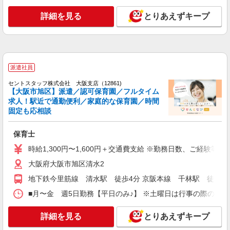
保育士（要資格） ◆保育園、学童施設、企業
内保育室など多数あり
詳細を見る
とりあえずキープ
時給1,300円〜1,500円＋交通費 ※給与幅は経
験・能力による ◆支払い方法 ＊日払い・週払い可
◆交通費：別途全額支給 ※当社規定あり
大阪府大阪市旭区 【最寄駅】 ◆各線「太子橋
今市駅」 ◆大阪メトロ谷町線「関目高殿駅」 ◆京
阪本線「千林駅」 ★その他、近隣に多数勤務地あ
派遣社員
ります！
詳細を見る
キープ
セントスタッフ株式会社 大阪支店（12861)
【大阪市旭区】派遣／認可保育園／フルタイム
求人！駅近で通勤便利／家庭的な保育園／時間
正社員
固定も応相談
サンヨーホームズコミュニティ(株)新森サンフレンズ保育園
小規模園での保育士
保育士
月給223,000〜289,000円 ＋キャリアップ研修
を受けている場合別途1万円 ※最低でも見込年収
時給1,300円〜1,600円＋交通費支給 ※勤務日数、ご経験等
約330万円ほどと安心の収入！ 別途の経験加算や
大阪府大阪市旭区新森６丁目３番４５号
大阪府大阪市旭区清水2
研修で更に高い可能性もあります お気軽にお問い
合わせください ↓↓LINEのIDから友達追加・質問を
地下鉄今里筋線 清水駅 徒歩4分 京阪本線 千林駅 徒歩7
詳細を見る
キープ
どうぞ！↓↓ ID：@098uaxin
■月〜金 週5日勤務【平日のみ♪】 ※土曜日は行事の際のみ出勤
派遣社員
詳細を見る
とりあえずキープ
株式会社パソナライフケア
【時給1500円・関目高殿】定員90名の保育園