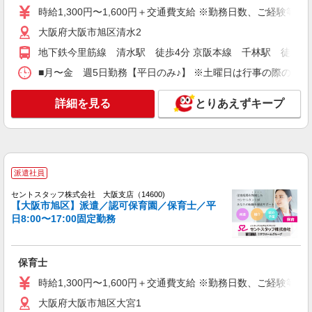
アルバイト
パート
時給1,300円〜1,600円＋交通費支給 ※勤務日数、ご経験等
株式会社アスカ 大阪支店（jb630115）
放課後等デイサービスの保育士
大阪府大阪市旭区清水2
時給 1,300円 〜 1,500円 ※給与幅は経験・能
地下鉄今里筋線 清水駅 徒歩4分 京阪本線 千林駅 徒歩7
力により考慮 交通費あり／支給あり！ ★勤務状況
■月〜金 週5日勤務【平日のみ♪】 ※土曜日は行事の際のみ出勤
により昇給あり
■ワンデイキッズ（放課後等デイサービス） 大
阪府大阪市旭区今市114
詳細を見る
とりあえずキープ
詳細を見る
キープ
アルバイト
パート
株式会社アスカ 大阪支店（jb553626）
派遣社員
多機能型事業所の保育士
セントスタッフ株式会社 大阪支店（14600)
時給 1,300円 〜 1,400円 ※給与幅は経験・能
【大阪市旭区】派遣／認可保育園／保育士／平
力により考慮 交通費あり／上限1万6000円／月 児
日8:00〜17:00固定勤務
童指導員 1300円 保育士 1400円 ★資格に
■あんじゅすまいる（多機能型事業所） 大阪府
よって変動あり！
大阪市旭区中宮1丁目12
保育士
詳細を見る
キープ
時給1,300円〜1,600円＋交通費支給 ※勤務日数、ご経験等
大阪府大阪市旭区大宮1
派遣社員
紹介予定派遣