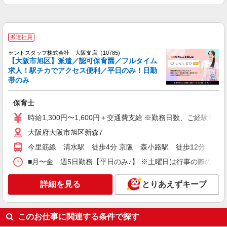
での保育補助！週2日勤務からOK！時短OK！
時給1430円 交通費支給
大阪市旭区
派遣社員
セントスタッフ株式会社 大阪支店（10785)
詳細を見る
キープ
【大阪市旭区】派遣／認可保育園／フルタイム
求人！駅チカでアクセス便利／平日のみ！日勤
帯のみ
派遣社員
株式会社クレセント
3歳児クラスかフリー保育士
保育士
時給1450円
時給1,300円〜1,600円＋交通費支給 ※勤務日数、ご経験等
大阪府大阪市旭区清水4丁目
大阪府大阪市旭区新森7
今里筋線 清水駅 徒歩4分 京阪 森小路駅 徒歩12分
詳細を見る
キープ
■月〜金 週5日勤務【平日のみ♪】 ※土曜日は行事の際のみ出勤
詳細を見る
とりあえずキープ
このお仕事に関連する条件で探す