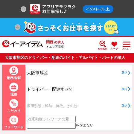
関西
の求人
▼エリア変更
大阪市旭区のドライバー・配達のバイト・アルバイト・パートの求人
情報一覧
大阪市旭区
選択
勤務地/駅
ドライバー・配達すべて
選択
職種
雇用形態、給与、特徴、その他
選択
こだわり
を含まない
フリーワード