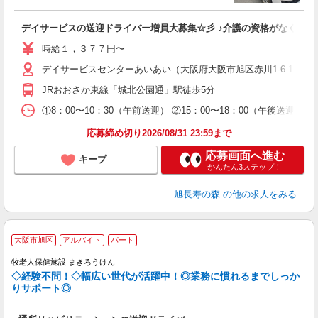
デイサービスの送迎ドライバー増員大募集☆彡 ♪介護の資格がなくても
時給１，３７７円〜
デイサービスセンターあいあい（大阪府大阪市旭区赤川1-6-12）
JRおおさか東線「城北公園通」駅徒歩5分
①8：00〜10：30（午前送迎） ②15：00〜18：00（午後
応募締め切り2026/08/31 23:59まで
応募画面へ進む
キープ
かんたん3ステップ！
旭長寿の森
の他の求人をみる
大阪市旭区
アルバイト
パート
牧老人保健施設 まきろうけん
◇経験不問！◇幅広い世代が活躍中！◎業務に慣れるまでしっか
りサポート◎