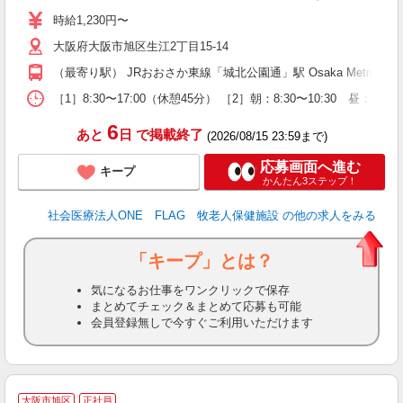
ア
時給1,230円〜
昼
大阪府大阪市旭区生江2丁目15-14
（最寄り駅） JRおおさか東線「城北公園通」駅 Osaka Metro
［1］8:30〜17:00（休憩45分） ［2］朝：8:30〜10:30 昼
6
あと
日
で掲載終了
(2026/08/15 23:59まで)
応募画面へ進む
キープ
かんたん3ステップ！
社会医療法人ONE FLAG 牧老人保健施設
の他の求人をみる
「キープ」とは？
気になるお仕事をワンクリックで保存
まとめてチェック＆まとめて応募も可能
会員登録無しで今すぐご利用いただけます
大阪市旭区
正社員