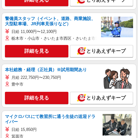
警備員スタッフ（イベント、道路、商業施設、
大型駐車場、JR列車見張りなど）
日給 11,000円〜12,100円
栃木市・小山市・さいたま市西区・さいたま市岩槻区・久喜市・蓮田
詳細を見る
とりあえずキープ
本社総務・経理（正社員）※試用期間あり
月給 222,750円〜230,750円
豊中市
詳細を見る
とりあえずキープ
マイクロバスにて教習所に通う生徒の送迎ドラ
イバー
日給 15,850円
箕面市