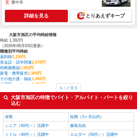
豊中市
詳細を見る
とりあえずキープ
大阪市旭区の平均時給情報
時給 1,392円
（2026年08月03日更新）
職種別平均時給
薬剤師
2,150円
英会話・語学関連
2,070円
幼稚園教諭
1,593円
家電・携帯販売
1,500円
その他介護・福祉
1,492円
介護職・ヘルパー
1,491円
もっと見る
看護師・保健師・看護助手・助産師
1,466円
医療事務・受付・クラーク
1,423円
大阪市旭区の特徴でバイト・アルバイト・パートを絞り
一般・営業事務
1,380円
込む
その他ドライバー・配達
1,377円
大阪市旭区の他の職種の平均時給を見る
深夜
短期（3ヶ月以内）
シニア（60代～）活躍中
服装自由
ミドル（40代～）活躍中
エルダー（50代～）活躍中