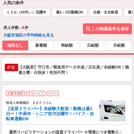
人気の条件
ミドル（40代～）活躍中
週2～3日勤務OK
主婦・主夫歓迎
週1
求人件数 :
4
件
この検索条件を保存
大阪市旭区の平均時給を見る
指定なし
新着順
時給順
日給順
月給順
【大阪府】守口市／製造用データ作成／正社員／未経験OK！隔
PR
週土曜・日祝休！性別不問！
大阪市旭区
アルバイト
パート
牧老人保健施設 まきろうけん
【送迎ドライバー】未経験大歓迎！勤務は週3
日〜！中高年・シニア世代活躍中！バイク・自
転車通勤OK
中
...
通所リハビリテーションの送迎ドライバー ☆増員につき複数名大募集
未