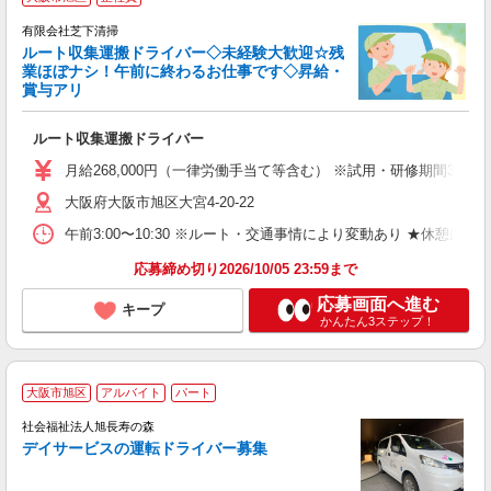
有限会社芝下清掃
ルート収集運搬ドライバー◇未経験大歓迎☆残
業ほぼナシ！午前に終わるお仕事です◇昇給・
賞与アリ
／ 
ルート収集運搬ドライバー
未
ナ
月給268,000円（一律労働手当て等含む） ※試用・研修期間3ヶ月（日
通
大阪府大阪市旭区大宮4-20-22
貸
午前3:00〜10:30 ※ルート・交通事情により変動あり ★休憩
応募締め切り2026/10/05 23:59まで
応募画面へ進む
キープ
かんたん3ステップ！
大阪市旭区
アルバイト
パート
社会福祉法人旭長寿の森
デイサービスの運転ドライバー募集