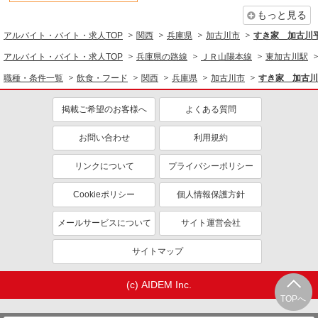
短時間勤務（1日4h以内）OK
深夜
もっと見る
車通勤OK
扶養内勤務OK
アルバイト・バイト・求人TOP
関西
兵庫県
加古川市
すき家 加古川
社会保険あり
まかない・食事補助
アルバイト・バイト・求人TOP
兵庫県の路線
ＪＲ山陽本線
東加古川駅
社員登用あり
職種・条件一覧
飲食・フード
関西
兵庫県
加古川市
すき家 加古川
掲載ご希望のお客様へ
よくある質問
お問い合わせ
利用規約
リンクについて
プライバシーポリシー
Cookieポリシー
個人情報保護方針
メールサービスについて
サイト運営会社
サイトマップ
(c) AIDEM Inc.
TOPへ