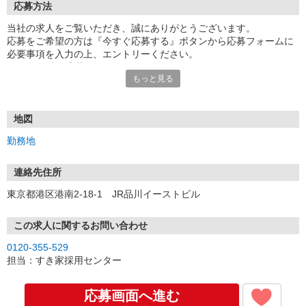
応募方法
当社の求人をご覧いただき、誠にありがとうございます。
応募をご希望の方は『今すぐ応募する』ボタンから応募フォームに
必要事項を入力の上、エントリーください。
☆★☆24時間応募OK！☆★☆
もっと見る
・・・お願い・・・
応募の際は、連絡先に「携帯電話のアドレス」や「携帯電話の番
号」など
地図
普段つながりやすい連絡先を入力してください。
勤務地
連絡先住所
東京都港区港南2-18-1 JR品川イーストビル
この求人に関するお問い合わせ
0120-355-529
担当：すき家採用センター
応募画面へ進む