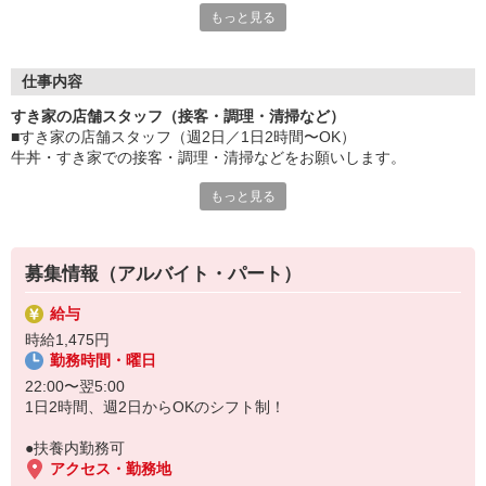
もっと見る
≪ 働くメリットいっぱい ≫
■髪型・髪色自由
オシャレを捨てる必要はありません！
仕事内容
■給与前払い可
すき家の店舗スタッフ（接客・調理・清掃など）
急な出費も安心♪
■すき家の店舗スタッフ（週2日／1日2時間〜OK）
■社員登用あり
牛丼・すき家での接客・調理・清掃などをお願いします。
将来を考えている方は必見です。
もっと見る
具体的には・・・
なか卯、かつ庵、ココス、ジョリーパスタ、ビッグボーイ、華屋
お客様をきれいなお店でお迎え！
与兵衛、オリーブの丘、焼肉いちばんなどを経営しているゼンシ
おいしい牛丼を！
ョーグループ！
あなたの笑顔で！
その中のひとつ『すき家』でお仕事しませんか？
募集情報（アルバイト・パート）
すばやく提供！
給与
他にも、食材の調整や金銭管理、新しく入社したクルーの研修など
時給1,475円
様々なお仕事があります。
勤務時間・曜日
セルフオーダー、セルフ会計で、現金の受け渡しはほとんどありま
せん。※一部店舗を除く
22:00〜翌5:00
取り間違いもなく安心でスムーズ♪
1日2時間、週2日からOKのシフト制！
マニュアルも用意していますので飲食店が初めての方でも大丈夫！
●扶養内勤務可
もちろん先輩クルーがしっかり教えてくれるので安心してくださ
アクセス・勤務地