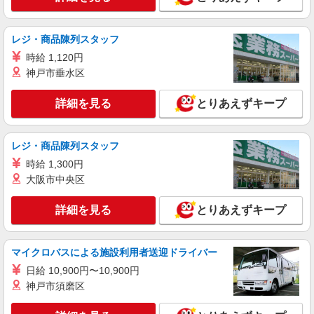
詳細を見る
キープ
レジ・商品陳列スタッフ
パート
時給 1,120円
株式会社魚国総本社
神戸市垂水区
栄養士または調理師
時給1,400円 ※試用期間あり
詳細を見る
とりあえずキープ
兵庫県加古川市上荘町見土呂34-1 加古川市加
古川養護学校内 魚国総本社事業所
レジ・商品陳列スタッフ
詳細を見る
時給 1,300円
キープ
大阪市中央区
派遣社員
株式会社kotrio /●KB-H-1640735
詳細を見る
とりあえずキープ
切る、混ぜる、洗う・・・いつもの家事を活か
せる♪調理補助★
マイクロバスによる施設利用者送迎ドライバー
時給1200円〜＋交通費全額支給
日給 10,900円〜10,900円
加古川市 最寄駅：厄神
神戸市須磨区
詳細を見る
キープ