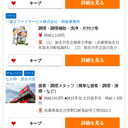
詳細を見る
キープ
パート
一冨士フードサービス株式会社 神姫事務所
調理・調理補助・洗浄・片付け等
時給1,116円
［1］ 加古川市立鳩里小学校 （兵庫県加古川
市加古川町稲屋81） ［2］ 加古川市立浜の宮小学
校 （兵庫県加古川市尾上町口里770-37）
詳細を見る
キープ
アルバイト
パート
なか卯 加古川店
接客・調理スタッフ（簡単な接客・調理・清
掃・など）
時給1413円 ■休日手当 土日祝手当 時給＋100
円
兵庫県加古川市野口町長砂字三明1011-1
詳細を見る
キープ