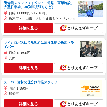
警備員スタッフ（イベント、道路、商業施設、
時給1,475円
大型駐車場、JR列車見張りなど）
兵庫県加古川市東神吉町西井ノ口284-1
日給 11,000円〜12,100円
栃木市・小山市・さいたま市西区・さいたま市岩槻区・久喜市・
詳細を見る
キープ
詳細を見る
とりあえずキープ
アルバイト
パート
すき家 明幹加古川店
すき家の店舗スタッフ（接客・調理・清掃な
マイクロバスにて教習所に通う生徒の送迎ドラ
イバー
ど）
時給1,500円
日給 15,850円
箕面市
兵庫県加古川市尾上町安田305-1
詳細を見る
とりあえずキープ
詳細を見る
キープ
アルバイト
パート
スーパー資材の仕分け作業スタッフ
とりどーる加古川店
時給 1,350円
キッチン・ホールスタッフ
船橋市
時給1200円〜 ☆土日祝は時給50円UP!! ☆22時
以降は時給25％UP（深夜割増有）
詳細を見る
とりあえずキープ
兵庫県加古川市加古川町平野２５０