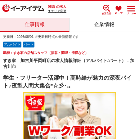
関西
の求人
▼エリア変更
仕事情報
企業情報
更新日：2026/08/01 ※更新日時点の最新情報です
アルバイト
パート
職種：すき家の店舗スタッフ（接客・調理・清掃など）
すき家 加古川平岡町店の求人情報詳細（アルバイト/パート） - 加
古川市
学生・フリーター活躍中！高時給が魅力の深夜バイ
ト♪夜型人間大集合*☆彡･.｡