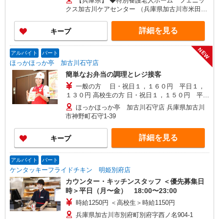
【兵庫県】 ◆特別養護老人ホーム フェニッ
【エリア調理師職】 月給270,000円〜320,000円
クス加古川ケアセンター （兵庫県加古川市米田町
※試用期間2〜6ヶ月（月給270,000円） ※給与幅
平津字沖田384-16） ◆祐生病院 （兵庫県伊丹市山
は調理技術・コミュニケーション力による
田5-3-13） ◆城陽江尻病院 （兵庫県姫路市北条1-
詳細を見る
キープ
279） 【京都府】 ◆特別養護老人ホーム 塔南の
園 （京都府京都市南区西九条菅田町4-2） ◆住宅
NEW
型有料老人ホーム 北野マリアヴィラ （京都府京都
アルバイト
パート
市上京区仁和寺街道千本西入五番町153） ◆特別
ほっかほっか亭 加古川石守店
養護老人ホーム 西山寮 （京都府京都市西京区大
簡単なお弁当の調理とレジ接客
原野石作町256-1） ◆高齢者福祉施設 西七条
一般の方 日・祝日１，１６０円 平日１，
（京都府京都市下京区西七条八幡町29） ◆宇治病
１３０円 高校生の方 日・祝日１，１５０円 平日
院 （京都府宇治市五ケ庄芝ノ東54-2） 【大阪府】
１，１２０円
◆特別養護老人ホーム ぐんげ今城の丘 （大阪府
ほっかほっか亭 加古川石守店 兵庫県加古川
高槻市郡家本町13-23） ◆住宅型有料老人ホー
市神野町石守1-39
ム さざなみ鶴山台 （大阪府和泉市鶴山台3-2-2）
【奈良県】 ◆奈良春日病院 （奈良県奈良市鹿野園
詳細を見る
キープ
町1212-1）
アルバイト
パート
ケンタッキーフライドチキン 明姫別府店
カウンター・キッチンスタッフ ＜優先募集日
時＞平日（月〜金） 18:00〜23:00
時給1250円 ＜高校生＞時給1150円
兵庫県加古川市別府町別府字西ノ名904-1