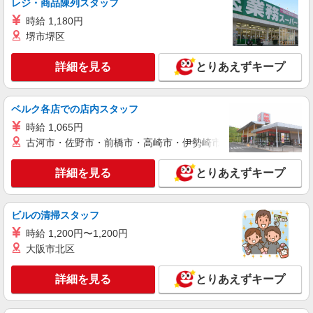
レジ・商品陳列スタッフ
キッチン・ホールスタッフ
時給 1,180円
時給1200円〜
堺市堺区
兵庫県加古川市加古川町北在家１４０－１
詳細を見る
とりあえずキープ
詳細を見る
キープ
ベルク各店での店内スタッフ
アルバイト
パート
ピザハット 東加古川店
時給 1,065円
ピザの宅配／デリバリー・配達
古河市・佐野市・前橋市・高崎市・伊勢崎市・太田市・館林市・
時給1,160円以上 平日 時給1,160円以上 高校
生 時給1,160円以上
詳細を見る
とりあえずキープ
兵庫県加古川市平岡町新在家2ー267ー6 スカ
イシャトー1F
ビルの清掃スタッフ
詳細を見る
時給 1,200円〜1,200円
キープ
大阪市北区
アルバイト
パート
すき家 加古川東神吉店
詳細を見る
とりあえずキープ
すき家の店舗スタッフ（接客・調理・清掃な
ど）