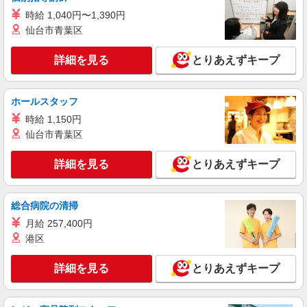
アルバイト
パート
すき家 明幹加古川店
時給 1,040円〜1,390円
仙台市青葉区
すき家の店舗スタッフ（接客・調理・清掃な
ど）
詳細を見る
とりあえずキープ
時給1,200円 ※22:00〜翌5:00：時給1,500円 ※
高校生時給1,150円 ※早朝手当（5:00〜9:00）時給
＋150円
兵庫県加古川市尾上町安田305-1
ホールスタッフ
時給 1,150円
詳細を見る
キープ
仙台市青葉区
アルバイト
パート
詳細を見る
とりあえずキープ
定食屋 宮本むなし JR加古川駅前店
ホール・キッチンスタッフ
時給1120円〜 ※研修30時間有（同時給）
総合病院の清掃
・JR加古川駅前店 （兵庫県加古川市加古川町
月給 257,400円
篠原字三ツ升30-10／JR「加古川」駅北口より徒
港区
歩2分）
詳細を見る
キープ
詳細を見る
とりあえずキープ
アルバイト
パート
丸亀製麺加古川店