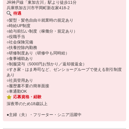
い。
JR神戸線「東加古川」駅より徒歩11分
兵庫県加古川市平岡町新在家418-2
待遇
○髪型・髪色自由※就業時の規定あり
○時給UP制度
○給与前払い制度（稼働分・規定あり）
○役職手当
○社会保険完備
○扶養控除内勤務
○研修制度あり（研修中も同時給）
○食事補助あり
○制服貸与（5000円お預かり／返却後返金）
○すき家・はま寿司など、ゼンショーグループで使える割引制度
あり
○社員登用あり
○履歴書不要の簡単面接
○車通勤OK
応募資格・経験
深夜帯のため18歳以上
●主婦（夫）・フリーター・シニア活躍中