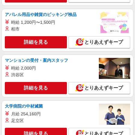
詳細を見る
キープ
アパレル用品や雑貨のピッキング検品
時給 1,200円〜1,500円
アルバイト
パート
柏市
びっくりドンキー ジョイパーク加古川店
びっくりドンキーのキッチンスタッフ
詳細を見る
とりあえずキープ
時給1,200円 18歳未満（高校生含む）時給
1,200円 深夜（22時以降 年少者不可）時給1,500
円 ☆土日祝日手当：時給＋100円 ☆12月31日〜1
びっくりドンキー ジョイパーク加古川店 兵
マンションの受付・案内スタッフ
月3日まで年末年始手当有（時給アップ）
庫県加古川市尾上町今福49－5
時給 2,000円
渋谷区
詳細を見る
キープ
詳細を見る
とりあえずキープ
契約社員
株式会社魚国総本社
調理師
大学病院の中材滅菌
月給23万円〜28万円 ※試用期間あり（入社日
月給 254,160円
から2ヶ月経過後の月末まで・時給1,350円）
足立区
兵庫県加古川市東神吉町砂部393 加古川市立東
神吉南小学厨房内 魚国総本社事業所
詳細を見る
とりあえずキープ