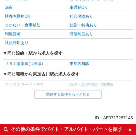
深夜
車通勤OK
扶養内勤務OK
社会保険あり
まかない・食事補助
社割・特典あり
制服貸与
研修制度あり
社員登用あり
同じ沿線・駅から求人を探す
ＪＲ山陽本線(兵庫県)
東加古川駅
同じ職種から東加古川駅の求人を探す
ファストフード・デリ
調理・調理補助・調理師
関連する条件をもっと見る
同じ雇用形態から東加古川駅の求人を探す
アルバイト
パート
同じ特徴から東加古川駅の求人を探す
ID：AE0717287145
履歴書不要
未経験歓迎
その他の条件でバイト・アルバイト・パートを探す
大学生歓迎
主婦・主夫歓迎