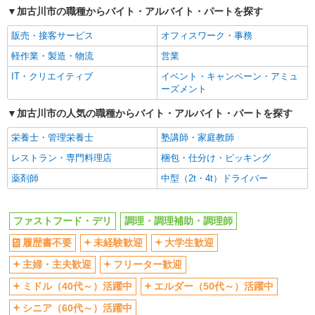
加古川市の職種からバイト・アルバイト・パートを探す
フリーター歓迎
ミドル（40代～）活躍中
販売・接客サービス
オフィスワーク・事務
エルダー（50代～）活躍中
シニア（60代～）活躍中
軽作業・製造・物流
営業
週2～3日勤務OK
短時間勤務（1日4h以内）OK
IT・クリエイティブ
イベント・キャンペーン・アミュ
深夜
車通勤OK
ーズメント
扶養内勤務OK
社会保険あり
加古川市の人気の職種からバイト・アルバイト・パートを探す
まかない・食事補助
社割・特典あり
栄養士・管理栄養士
塾講師・家庭教師
制服貸与
研修制度あり
レストラン・専門料理店
梱包・仕分け・ピッキング
社員登用あり
薬剤師
中型（2t・4t）ドライバー
同じ職種から求人を探す
飲食・フード
ファストフード・デリ
調理・調理補助・調理師
ファストフード・デリ
調理・調理補助・調理師
履歴書不要
未経験歓迎
大学生歓迎
同じ特徴から求人を探す
主婦・主夫歓迎
フリーター歓迎
未経験歓迎
大学生歓迎
ミドル（40代～）活躍中
エルダー（50代～）活躍中
ミドル（40代～）活躍中
週2～3日勤務OK
シニア（60代～）活躍中