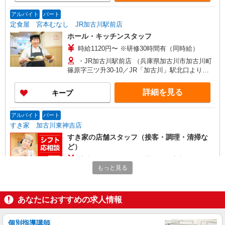
アルバイト
パート
定食屋 宮本むなし JR加古川駅前店
ホール・キッチンスタッフ
時給1120円〜 ※研修30時間有（同時給）
・JR加古川駅前店 （兵庫県加古川市加古川町
篠原字三ツ升30-10／JR「加古川」駅北口より徒
歩2分）
詳細を見る
キープ
アルバイト
パート
すき家 加古川東神吉店
すき家の店舗スタッフ（接客・調理・清掃な
ど）
時給1,180円 ※22:00〜翌5:00：時給1,475円 ※
高校生時給1,150円 ※早朝手当（5:00〜9:00）時給
もっと見る
＋150円
兵庫県加古川市東神吉町西井ノ口284-1
あなたにおすすめの求人情報
詳細を見る
キープ
個別指導講師