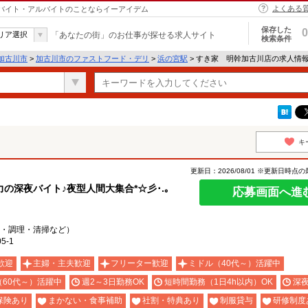
よくある
｜バイト・アルバイトのことならイーアイデム
保存した
0
リア選択
「あなたの街」のお仕事が探せる求人サイト
検索条件
加古川市
>
加古川市のファストフード・デリ
>
浜の宮駅
> すき家 明幹加古川店の求人情
キ
更新日：2026/08/01 ※更新日時点
深夜バイト♪夜型人間大集合*☆彡･.｡
応募画面へ進
・調理・清掃など）
-1
歓迎
主婦・主夫歓迎
フリーター歓迎
ミドル（40代～）活躍中
（60代～）活躍中
週2～3日勤務OK
短時間勤務（1日4h以内）OK
深
保険あり
まかない・食事補助
社割・特典あり
制服貸与
研修制度