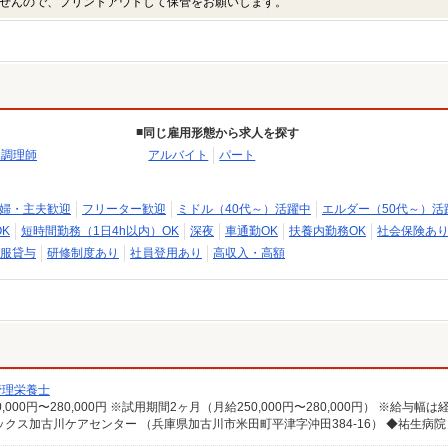
せんので、プリントアウトして保管をお願いします。
同じ雇用形態から求人を探す
・調理師
アルバイト
パート
婦・主夫歓迎
フリーター歓迎
ミドル（40代～）活躍中
エルダー（50代～）活
K
短時間勤務（1日4h以内）OK
深夜
車通勤OK
扶養内勤務OK
社会保険あ
服貸与
研修制度あり
社員登用あり
高収入・高額
管理栄養士