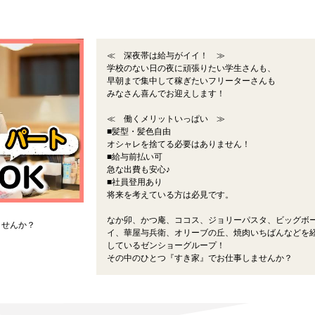
≪ 深夜帯は給与がイイ！ ≫
学校のない日の夜に頑張りたい学生さんも、
早朝まで集中して稼ぎたいフリーターさんも
みなさん喜んでお迎えします！
≪ 働くメリットいっぱい ≫
■髪型・髪色自由
オシャレを捨てる必要はありません！
■給与前払い可
急な出費も安心♪
■社員登用あり
将来を考えている方は必見です。
なか卯、かつ庵、ココス、ジョリーパスタ、ビッグボ
ませんか？
イ、華屋与兵衛、オリーブの丘、焼肉いちばんなどを
しているゼンショーグループ！
その中のひとつ『すき家』でお仕事しませんか？