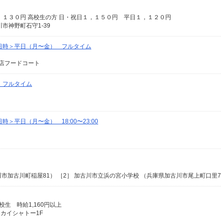
１３０円 高校生の方 日・祝日１，１５０円 平日１，１２０円
市神野町石守1-39
日時＞平日（月〜金） フルタイム
店フードコート
 フルタイム
＞平日（月〜金） 18:00〜23:00
市加古川町稲屋81） ［2］ 加古川市立浜の宮小学校 （兵庫県加古川市尾上町口里77
高校生 時給1,160円以上
スカイシャトー1F