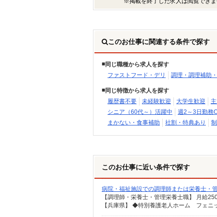
※掲載を終了した求人は閲覧できま
このお仕事に関連する条件で探す
同じ職種から求人を探す
ファストフード・デリ
調理・調理補助
同じ特徴から求人を探す
履歴書不要
未経験歓迎
大学生歓迎
主
シニア（60代～）活躍中
週2～3日勤務O
まかない・食事補助
社割・特典あり
制
このお仕事に近い条件で探す
病院・福祉施設での調理師または栄養士・