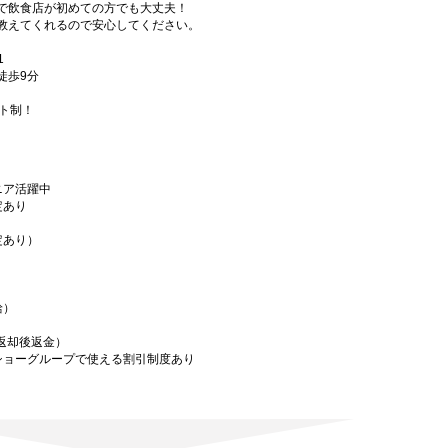
で飲食店が初めての方でも大丈夫！
教えてくれるので安心してください。
1
徒歩9分
フト制！
ニア活躍中
定あり
定あり）
給）
／返却後返金）
ショーグループで使える割引制度あり