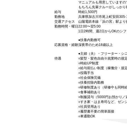
マニュアルも用意していますの
もちろん先輩クルーがしっかり
給与
時給1,500円
勤務地
兵庫県加古川市尾上町安田305-
交通アクセス
山陽電鉄本線「浜の宮」駅より
勤務時間・曜日
22:00〜翌5:00
1日2時間、週2日からOKのシ
●扶養内勤務可
応募資格・経験
深夜帯のため18歳以上
●主婦（夫）・フリーター・シ
待遇
○髪型・髪色自由※就業時の規
○時給UP制度
○給与前払い制度（稼働分・規
○役職手当
○社会保険完備
○扶養控除内勤務
○研修制度あり（研修中も同時
○食事補助あり
○制服貸与（5000円お預かり
○すき家・はま寿司など、ゼン
○社員登用あり
○履歴書不要の簡単面接
○車通勤OK