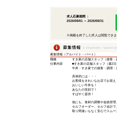
求人応募期間 ：
2026/08/01 ～ 2026/08/31
※掲載を終了した求人は閲覧できま
募集情報（アルバイト・パート）
職種
すき家の店舗スタッフ（接客・
仕事内容
■すき家の店舗スタッフ（週2日
牛丼・すき家での接客・調理・
具体的には・・・
お客様をきれいなお店でお迎え
おいしい牛丼を！
あなたの笑顔で！
すばやく提供！
他にも、食材の調整や金銭管理
セルフオーダー、セルフ会計で
取り間違いもなく安心でスムー