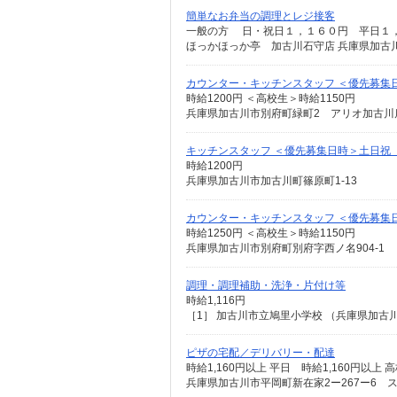
簡単なお弁当の調理とレジ接客
一般の方 日・祝日１，１６０円 平日１，
ほっかほっか亭 加古川石守店 兵庫県加古川
カウンター・キッチンスタッフ ＜優先募集
時給1200円 ＜高校生＞時給1150円
兵庫県加古川市別府町緑町2 アリオ加古川
キッチンスタッフ ＜優先募集日時＞土日祝
時給1200円
兵庫県加古川市加古川町篠原町1-13
カウンター・キッチンスタッフ ＜優先募集日時
時給1250円 ＜高校生＞時給1150円
兵庫県加古川市別府町別府字西ノ名904-1
調理・調理補助・洗浄・片付け等
時給1,116円
［1］ 加古川市立鳩里小学校 （兵庫県加古川
ピザの宅配／デリバリー・配達
時給1,160円以上 平日 時給1,160円以上 
兵庫県加古川市平岡町新在家2ー267ー6 