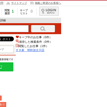
質問
サイトマップ
掲載ご希望のお客様へ
閲覧
キープ
1
0
履歴
リスト
ログイン
報詳細
キープ中のお仕事（0件）
保存した検索条件（
0
件）
閲覧したお仕事（1件）
ープ
すき家 明幹加古川店
の最新情報です
む
夜
あり