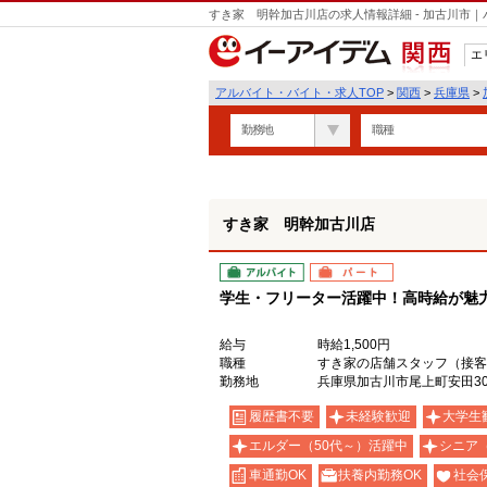
すき家 明幹加古川店の求人情報詳細 - 加古川市
エ
関西
アルバイト・バイト・求人TOP
>
関西
>
兵庫県
>
勤務地
職種
すき家 明幹加古川店
アルバイト
パート
学生・フリーター活躍中！高時給が魅力の
給与
時給1,500円
職種
すき家の店舗スタッフ（接客
勤務地
兵庫県加古川市尾上町安田305
履歴書不要
未経験歓迎
大学生
エルダー（50代～）活躍中
シニア
車通勤OK
扶養内勤務OK
社会