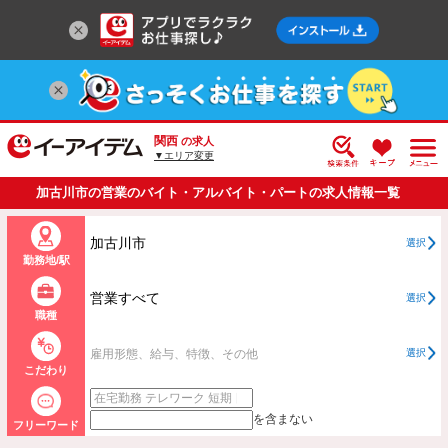
関西
の求人
▼エリア変更
加古川市の営業のバイト・アルバイト・パートの求人情報一覧
加古川市
選択
勤務地/駅
営業すべて
選択
職種
雇用形態、給与、特徴、その他
選択
こだわり
を含まない
フリーワード