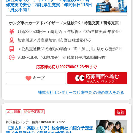
修充実で安心！福利厚生充実！年間休日115日
！男女不問！
り
ト
ホンダ車のカーアドバイザー（未経験OK！待遇充実！研修充実！）
昇
月給239,500円〜＋奨励給 ＜年収例＞2025年度実績 年収450
加古川店／兵庫県加古川市野口町坂元47-5
社
＜公共交通機関で通勤の場合＞ JR「加古川」駅から徒歩21分 
9:30〜18:40（休憩70分） ※残業月平均25時間程度
応募締め切り2027/08/03 23:59まで
応募画面へ進む
キープ
かんたん3ステップ！
株式会社ホンダカーズ兵庫中央
の他の求人をみる
加古川市
紹介予定派遣
新着
株式会社パソナ・姫路/OKW6001136922
【加古川・高砂エリア】総合商社／紹介予定派