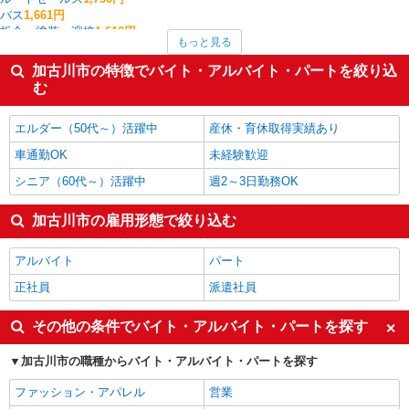
バス
1,661円
板金・塗装・溶接
1,610円
もっと見る
CADオペレーター・積算
1,600円
経理・人事・労務・総務・法務
1,550円
加古川市の特徴でバイト・アルバイト・パートを絞り込
中型（2t・4t）ドライバー
1,550円
む
看護師・保健師・看護助手・助産師
1,542円
加古川市の他の職種の平均時給を見る
エルダー（50代～）活躍中
産休・育休取得実績あり
車通勤OK
未経験歓迎
シニア（60代～）活躍中
週2～3日勤務OK
加古川市の雇用形態で絞り込む
アルバイト
パート
正社員
派遣社員
その他の条件でバイト・アルバイト・パートを探す
加古川市の職種からバイト・アルバイト・パートを探す
ファッション・アパレル
営業