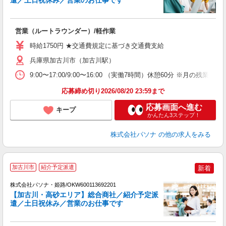
遣／土日祝休み／営業のお仕事です
ょ
交
営業（ルートラウンダー）/軽作業
煙
時給1750円 ★交通費規定に基づき交通費支給
兵庫県加古川市（加古川駅）
9:00〜17:00/9:00〜16:00 （実働7時間）休憩60分
応募締め切り2026/08/20 23:59まで
応募画面へ進む
キープ
かんたん3ステップ！
株式会社パソナ
の他の求人をみる
加古川市
紹介予定派遣
新着
株式会社パソナ・姫路/OKW600113692201
【加古川・高砂エリア】総合商社／紹介予定派
遣／土日祝休み／営業のお仕事です
ょ
交