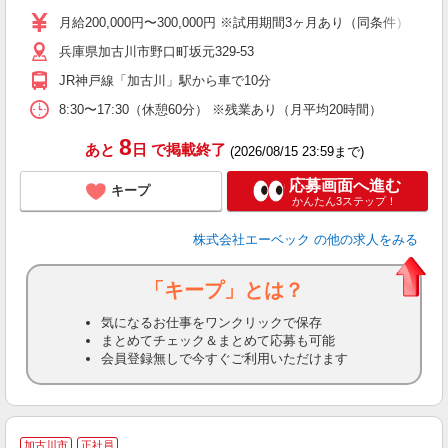
勤
月給200,000円〜300,000円 ※試用期間3ヶ月あり（同条件） ※
兵庫県加古川市野口町坂元329-53
JR神戸線「加古川」駅から車で10分
8:30〜17:30（休憩60分） ※残業あり（月平均20時間）
8
あと
日
で掲載終了
(2026/08/15 23:59まで)
応募画面へ進む
キープ
かんたん3ステップ！
株式会社エーベック
の他の求人をみる
「キープ」とは？
気になるお仕事をワンクリックで保存
まとめてチェック＆まとめて応募も可能
会員登録無しで今すぐご利用いただけます
加古川市
正社員