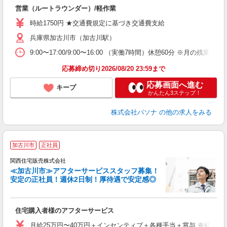
営業（ルートラウンダー）/軽作業
勤
時給1750円 ★交通費規定に基づき交通費支給
兵庫県加古川市（加古川駅）
9:00〜17:00/9:00〜16:00 （実働7時間）休憩60分 
応募締め切り2026/08/20 23:59まで
応募画面へ進む
キープ
かんたん3ステップ！
株式会社パソナ
の他の求人をみる
加古川市
正社員
関西住宅販売株式会社
≪加古川市≫アフターサービススタッフ募集！
安定の正社員！週休2日制！厚待遇で安定感◎
を
住宅購入者様のアフターサービス
入
日
月給25万円〜40万円＋インセンティブ＋各種手当＋賞与 ※経験や