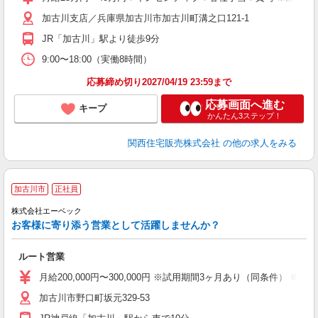
加古川支店／兵庫県加古川市加古川町溝之口121-1
研
JR「加古川」駅より徒歩9分
9:00〜18:00（実働8時間）
応募締め切り2027/04/19 23:59まで
応募画面へ進む
キープ
かんたん3ステップ！
関西住宅販売株式会社
の他の求人をみる
加古川市
正社員
株式会社エーベック
お客様に寄り添う営業として活躍しませんか？
ルート営業
月給200,000円〜300,000円 ※試用期間3ヶ月あり（同条件） ※
加古川市野口町坂元329-53