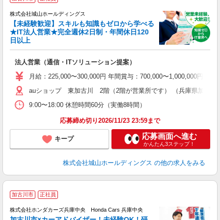
株式会社城山ホールディングス
【未経験歓迎】スキルも知識もゼロから学べる
★IT法人営業★完全週休2日制・年間休日120
日以上
ぜ
未
法人営業（通信・ITソリューション提案）
休
な
月給：225,000〜300,000円 年間賞与：700,000〜1,00
auショップ 東加古川 2階（2階が営業所です） （兵庫県加古川市平
9:00〜18:00 休憩時間60分（実働8時間）
応募締め切り2026/11/23 23:59まで
応募画面へ進む
キープ
かんたん3ステップ！
株式会社城山ホールディングス
の他の求人をみる
加古川市
正社員
す
株式会社ホンダカーズ兵庫中央 Honda Cars 兵庫中央
加古川市×カーアドバイザー！未経験OK！研