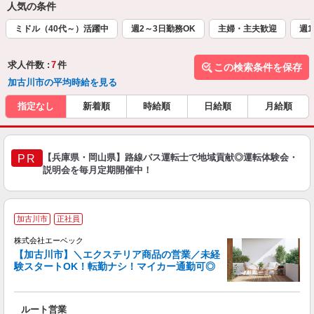
人気の条件
ミドル（40代～）活躍中
週2～3日勤務OK
主婦・主夫歓迎
週1
求人件数 :
7
件
この検索条件を保存
加古川市の平均時給を見る
指定なし
新着順
時給順
日給順
月給順
【兵庫県・岡山県】路線バス運転士で地域貢献◎運転体験会・
PR
説明会を毎月定期開催中！
加古川市
正社員
株式会社エーベック
【加古川市】＼エクステリア商品の営業／未経
験スタートOK！転勤ナシ！マイカー通勤可◎
ー
ルート営業
未