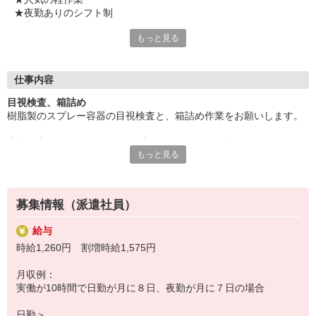
別途 交通費全額支給
★夜勤ありのシフト制
★未経験スタートOK
もっと見る
★月の半分ほどがお休み
★240円からのメニューがある食堂あり
気になることやご質問はお問い合わせだけも大歓迎☆彡
仕事内容
ご応募心よりお待ちしております（・ω・）ノ
目視検査、箱詰め
樹脂製のスプレー容器の目視検査と、箱詰め作業をお願いします。
中身は空で、長さ30cmほど・直径5cmほどなので軽いものになりま
もっと見る
す。
未経験でもOKな作業内容なので、
募集情報（派遣社員）
もくもく作業が好き・単純作業が好きという方にオススメです♪
給与
時給1,260円 割増時給1,575円
※長期のお仕事です。
月収例：
実働が10時間で日勤が月に８日、夜勤が月に７日の場合
日勤＞