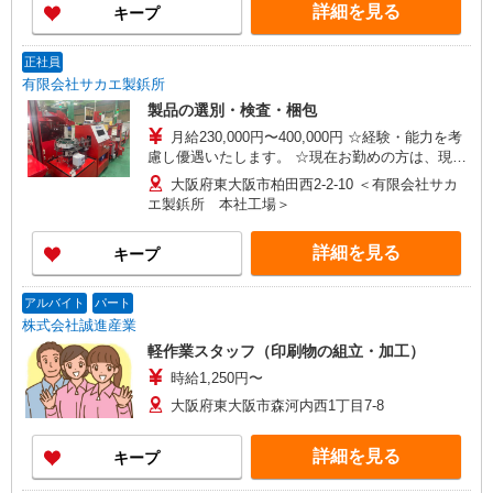
詳細を見る
キープ
正社員
有限会社サカエ製鋲所
製品の選別・検査・梱包
月給230,000円〜400,000円 ☆経験・能力を考
慮し優遇いたします。 ☆現在お勤めの方は、現在
の給与を考慮します。 ※試用期間3ヶ月あり（時
大阪府東大阪市柏田西2-2-10 ＜有限会社サカ
給1,200円〜経験により優遇） 習得度により期
エ製鋲所 本社工場＞
間短縮あり ★月収例261,200円（28歳 男性、入社
4年目）
詳細を見る
キープ
アルバイト
パート
株式会社誠進産業
軽作業スタッフ（印刷物の組立・加工）
時給1,250円〜
大阪府東大阪市森河内西1丁目7-8
詳細を見る
キープ