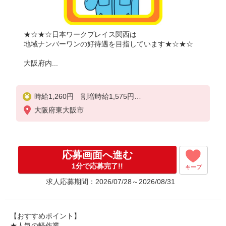
★☆★☆日本ワークプレイス関西は
地域ナンバーワンの好待遇を目指しています★☆★☆
大阪府内...
時給1,260円 割増時給1,575円
大阪府東大阪市
月収例：
実働が10時間で日勤が月に８日、夜勤が月に７日の
場合
応募画面へ進む
日勤＞
１日13,230円×８日＝10万5,840円
1分で応募完了!!
キープ
求人応募期間：2026/07/28～2026/08/31
夜勤＞
１日15,120円×７日＝10万5,840円
合計21万1,680円
【おすすめポイント】
★人気の軽作業