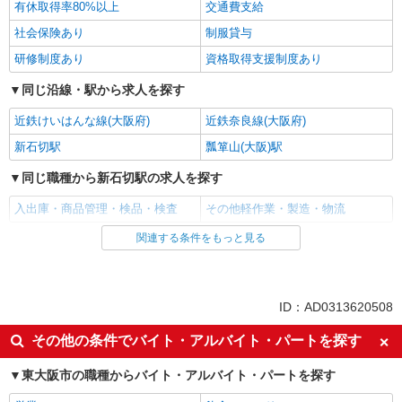
詳細を見る
有休取得率80%以上
キープ
交通費支給
社会保険あり
制服貸与
アルバイト
パート
研修制度あり
資格取得支援制度あり
株式会社バイトレ（ADM807123）
久しぶりのお仕事に｜座ってできるモクモク軽
同じ沿線・駅から求人を探す
作業
近鉄けいはんな線(大阪府)
近鉄奈良線(大阪府)
時給1374円（就業先により異なる）
新石切駅
瓢箪山(大阪)駅
大阪府東大阪市
同じ職種から新石切駅の求人を探す
詳細を見る
キープ
入出庫・商品管理・検品・検査
その他軽作業・製造・物流
正社員
関連する条件をもっと見る
同じ雇用形態から新石切駅の求人を探す
株式会社ライズトラスト
【中型ドライバー】食品のルート配送／近距離
派遣社員
／月給33万円〜／選べる勤務時間
同じ特徴から新石切駅の求人を探す
月給33万円〜36万円 ＋賞与年2回 研修期間
ID：AD0313620508
（約1か月）：月給250,000円〜 平均1か月未満で
入社日応相談
即日勤務OK
ワンマンデビュー！最短2週間での独り立ちも可
その他の条件でバイト・アルバイト・パートを探す
・東大阪営業所（大阪府東大阪市菱江2-7-1）
能！ 即戦力として早期デビューを目指せる環境で
職場見学OKまたは説明会あり
未経験歓迎
す。 もちろん、不安な方には最長3か月の教育期
東大阪市の職種からバイト・アルバイト・パートを探す
詳細を見る
経験者・有資格者歓迎
新卒・第二新卒歓迎
キープ
間を設けているので、 経験に合わせて柔軟に対応