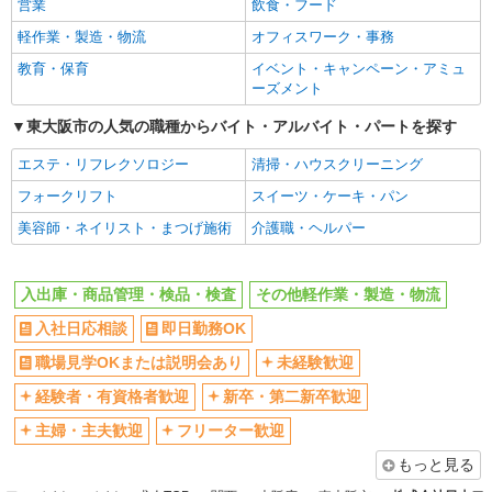
します。
営業
飲食・フード
主婦・主夫歓迎
フリーター歓迎
正社員
軽作業・製造・物流
オフィスワーク・事務
学歴不問
ブランクOK
株式会社ライズトラスト
教育・保育
イベント・キャンペーン・アミュ
ミドル（40代～）活躍中
エルダー（50代～）活躍中
日勤のルート配送ドライバー
ーズメント
月給28万円〜34万円 ＋賞与年2回 研修期間
高収入・高額
昇給あり
（約1か月）：月給240,000円〜 平均1か月未満で
東大阪市の人気の職種からバイト・アルバイト・パートを探す
週払い
完全週休2日制
ワンマンデビュー！最短2週間での独り立ちも可
・東大阪営業所（大阪府東大阪市菱江2-7-1）
能！ 即戦力として早期デビューを目指せる環境で
エステ・リフレクソロジー
清掃・ハウスクリーニング
年間休日120日以上
土日祝休み
す。 もちろん、不安な方には最長3か月の教育期
フォークリフト
スイーツ・ケーキ・パン
詳細を見る
キープ
短期（3ヶ月以内）
平日のみ勤務OK
間を設けているので、 経験に合わせて柔軟に対応
します。
美容師・ネイリスト・まつげ施術
介護職・ヘルパー
フルタイム歓迎
朝
アルバイト
パート
昼
夕方
株式会社バイトレ（ADM817186）
入出庫・商品管理・検品・検査
その他軽作業・製造・物流
髪型・髪色自由
久しぶりのお仕事に｜座ってできるモクモク軽
禁煙・分煙
作業
入社日応相談
即日勤務OK
食堂・売店あり
車通勤OK
時給1374円（就業先により異なる）
バイク通勤OK
自転車通勤OK
職場見学OKまたは説明会あり
未経験歓迎
大阪府東大阪市
残業ほぼなし
残業少なめ（月20h未満）
経験者・有資格者歓迎
新卒・第二新卒歓迎
詳細を見る
キープ
転勤なし
登録制
主婦・主夫歓迎
フリーター歓迎
有休取得率80%以上
交通費支給
もっと見る
アルバイト
パート
社会保険あり
制服貸与