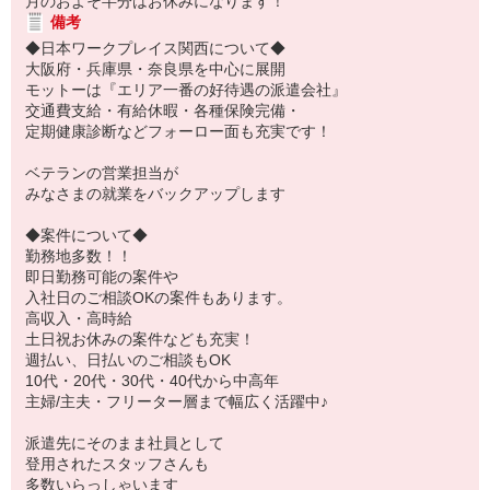
月のおよそ半分はお休みになります！
備考
◆日本ワークプレイス関西について◆
大阪府・兵庫県・奈良県を中心に展開
モットーは『エリア一番の好待遇の派遣会社』
交通費支給・有給休暇・各種保険完備・
定期健康診断などフォーロー面も充実です！
ベテランの営業担当が
みなさまの就業をバックアップします
◆案件について◆
勤務地多数！！
即日勤務可能の案件や
入社日のご相談OKの案件もあります。
高収入・高時給
土日祝お休みの案件なども充実！
週払い、日払いのご相談もOK
10代・20代・30代・40代から中高年
主婦/主夫・フリーター層まで幅広く活躍中♪
派遣先にそのまま社員として
登用されたスタッフさんも
多数いらっしゃいます