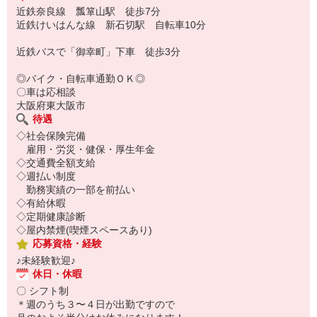
近鉄奈良線 瓢箪山駅 徒歩7分
近鉄けいはんな線 新石切駅 自転車10分
近鉄バスで「御幸町」下車 徒歩3分
◎バイク・自転車通勤ＯＫ◎
〇車は応相談
大阪府東大阪市
待遇
◇社会保険完備
雇用・労災・健保・厚生年金
◇交通費全額支給
◇週払い制度
勤務実績の一部を前払い
◇有給休暇
◇定期健康診断
◇屋内禁煙(喫煙スペースあり)
応募資格・経験
♪未経験歓迎♪
休日・休暇
〇 シフト制
＊週のうち３〜４日が出勤ですので