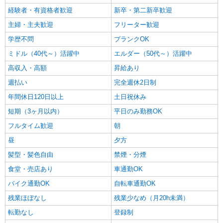
大阪府東大阪市
経験者・有資格者歓迎
新卒・第二新卒歓迎
主婦・主夫歓迎
フリーター歓迎
詳細を見る
キープ
学歴不問
ブランクOK
正社員
ミドル（40代～）活躍中
エルダー（50代～）活躍中
株式会社ライズトラスト
高収入・高額
昇給あり
2t・3t 早朝勤務の食品配送ドライバー
週払い
月給31万円〜 ＋賞与年2回 （経験・能力によ
完全週休2日制
る） ※研修期間中は月給23万円〜となります。
年間休日120日以上
土日祝休み
期間は平均1か月未満ですが、最短2週間でのワ
・東大阪営業所（大阪府東大阪市菱江2-7-1）
ンマンデビューの方も！ また不安な方は最大3
短期（3ヶ月以内）
平日のみ勤務OK
か月の教育期間を設けておりますので経験に合わ
詳細を見る
フルタイム歓迎
朝
キープ
せて考慮いたします。
昼
夕方
アルバイト
パート
髪型・髪色自由
禁煙・分煙
株式会社バイトレ（ADM813000）
食堂・売店あり
車通勤OK
手のひらサイズ中心◎数える・詰めるだけの超
かんたん作業
バイク通勤OK
自転車通勤OK
時給1374円（就業先により異なる）
残業ほぼなし
残業少なめ（月20h未満）
大阪府東大阪市
転勤なし
登録制