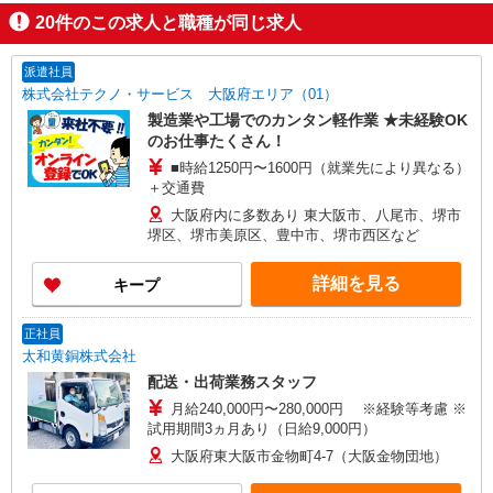
20
件のこの求人と職種が同じ求人
派遣社員
株式会社テクノ・サービス 大阪府エリア（01）
製造業や工場でのカンタン軽作業 ★未経験OK
のお仕事たくさん！
■時給1250円〜1600円（就業先により異なる）
＋交通費
大阪府内に多数あり 東大阪市、八尾市、堺市
堺区、堺市美原区、豊中市、堺市西区など
詳細を見る
キープ
正社員
太和黄銅株式会社
配送・出荷業務スタッフ
月給240,000円〜280,000円 ※経験等考慮 ※
試用期間3ヵ月あり（日給9,000円）
大阪府東大阪市金物町4-7（大阪金物団地）