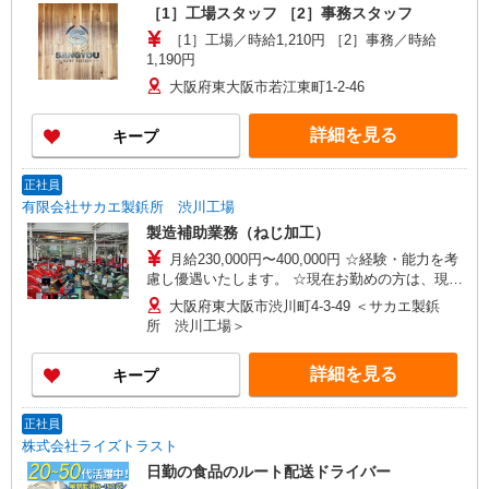
［1］工場スタッフ ［2］事務スタッフ
［1］工場／時給1,210円 ［2］事務／時給
1,190円
大阪府東大阪市若江東町1-2-46
詳細を見る
キープ
正社員
有限会社サカエ製鋲所 渋川工場
製造補助業務（ねじ加工）
月給230,000円〜400,000円 ☆経験・能力を考
慮し優遇いたします。 ☆現在お勤めの方は、現在
の給与を考慮します。 ※試用期間3ヶ月あり（時
大阪府東大阪市渋川町4-3-49 ＜サカエ製鋲
給1,200円〜経験により優遇） 習得度により期
所 渋川工場＞
間短縮あり
詳細を見る
キープ
正社員
株式会社ライズトラスト
日勤の食品のルート配送ドライバー