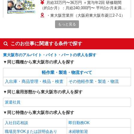
月給33万円〜36万円 ＋賞与年2回 研修期間
（約1か月）：月給240,000円〜 平均1か月未満で
ワンマンデビュー！最短2週間での独り立ちも可
・東大阪営業所（大阪府東大阪市菱江2-7-1）
能！ 即戦力として早期デビューを目指せる環境で
す。 もちろん、不安な方には最長3か月の教育期
もっと見る
詳細を見る
キープ
間を設けているので、 経験に合わせて柔軟に対応
します。
アルバイト
パート
このお仕事に関連する条件で探す
株式会社バイトレ（ADM812518）
東大阪市のアルバイト・バイト・パートの求人を探す
【迷ったらコレ】箱に入れるだけ♪モクモク軽
作業スタッフ
同じ職種から東大阪市の求人を探す
時給1290円（就業先により異なる）
軽作業・製造・物流すべて
大阪府東大阪市
入出庫・商品管理・検品・検査
その他軽作業・製造・物流
詳細を見る
キープ
同じ雇用形態から東大阪市の求人を探す
派遣社員
アルバイト
パート
株式会社バイトレ（ADM811420）
同じ特徴から東大阪市の求人を探す
人と話すのが苦手でも安心♪接客なしの軽作業
スタッフ
入社日応相談
即日勤務OK
時給1308円（就業先により異なる）
職場見学OKまたは説明会あり
未経験歓迎