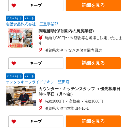
詳細を見る
キープ
アルバイト
パート
名阪食品株式会社 三重事業部
調理補助(保育園内の厨房業務)
時給1,080円〜 ※経験等を考慮し決定いたしま
す
滋賀県大津市 なぎさ保育園内厨房
詳細を見る
キープ
アルバイト
パート
ケンタッキーフライドチキン 堅田店
カウンター・キッチンスタッフ ＜優先募集日
時＞平日（月〜金）
時給1080円 ＜高校生＞時給1080円
滋賀県大津市本堅田4-16-1
詳細を見る
キープ