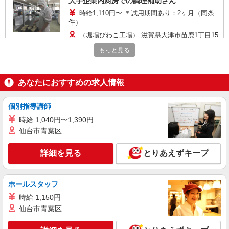
大手企業内厨房での調理補助さん
時給1,110円〜 ＊試用期間あり：2ヶ月（同条
件）
（堀場びわこ工場） 滋賀県大津市苗鹿1丁目15
番地1号
もっと見る
詳細を見る
キープ
あなたにおすすめの求人情報
アルバイト
パート
株式会社塩梅
個別指導講師
調理サポート（介護施設での盛付・配膳・洗浄
時給 1,040円〜1,390円
など）
仙台市青葉区
時給1080円〜 ＋交通費全額支給（規定あり）
※経験・能力による ※調理補助業務、病院・福祉
詳細を見る
とりあえずキープ
施設経験者歓迎！
特別養護老人ホーム 松の浦湯治の郷 （滋賀
県大津市大物665番地の7）
ホールスタッフ
詳細を見る
キープ
時給 1,150円
仙台市青葉区
アルバイト
パート
株式会社塩梅