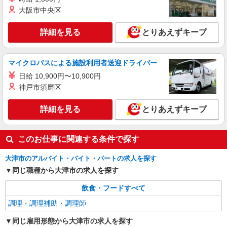
（時給1,400円） ＊別途責任者手当支給
大阪市中央区
（エイジングコート琵琶湖 プレミアビュー）
滋賀県大津市鏡が浜3-1
詳細を見る
とりあえずキープ
詳細を見る
キープ
マイクロバスによる施設利用者送迎ドライバー
アルバイト
パート
日給 10,900円〜10,900円
レストラン明治亭
神戸市須磨区
調理補助スタッフ
時給1,080円 （土日祝）時給1,130円
詳細を見る
とりあえずキープ
滋賀県大津市際川3-32-30
詳細を見る
このお仕事に関連する条件で探す
キープ
大津市のアルバイト・バイト・パートの求人を探す
同じ職種から大津市の求人を探す
飲食・フードすべて
調理・調理補助・調理師
同じ雇用形態から大津市の求人を探す