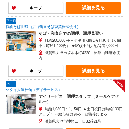
詳細を見る
キープ
正社員
鶴喜そば比叡山店（鶴喜そば製菓株式会社）
そば・和食店での調理、調理見習い
月給200,000円〜 ※試用期間1ヵ月あり（期間
中：時給1,100円） ★家族手当／配偶者7,000円・
子ども1人3,000円 ★残業手当（法定通り）
滋賀県大津市坂本本町4220 比叡山延暦寺境
内
詳細を見る
キープ
NEW
パート
ツクイ大津神領（デイサービス）
デイサービス 調理スタッフ（ミールケアク
ルー）
時給1,080円〜1,150円 ★土日祝日は時給100円
アップ！ ※給与幅は資格・経験等による
滋賀県大津市神領二丁目32番21号