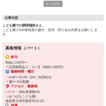
もっと見る
■『美味しい♪』の声がウレシイ！
■スキルアップへのサポートも万全！
■働きながら“食”の知識を深めましょう！
仕事内容
こども園での調理補助さん
「食べる人に喜んでもらおう！」という意欲、
こども園で150食程度の盛付・洗浄・切り込み作業をお願いしま
盛付のちょっとした工夫などが
す。
「ありがとう」に繋がってヤリガイあります！
◆迷っているアナタ、まずはお気軽にご応募を！◆
募集情報（パート）
給与
時給1,150円〜
＊試用期間あり：2ヶ月（時給1,080円）
勤務時間・曜日
・8:00〜15:00（6H）休憩60分
＊週3〜5日勤務
アクセス・勤務地
バイク・自転車通勤OK
（みつばちこども園）
滋賀県大津市観音寺10-25
待遇