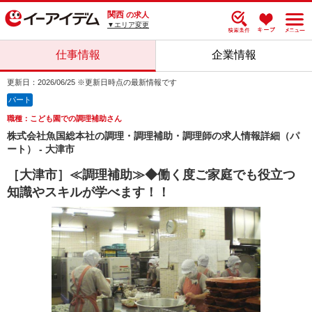
関西
の求人
▼エリア変更
仕事情報
企業情報
更新日：2026/06/25 ※更新日時点の最新情報です
パート
職種：こども園での調理補助さん
株式会社魚国総本社の調理・調理補助・調理師の求人情報詳細（パ
ート） - 大津市
［大津市］≪調理補助≫◆働く度ご家庭でも役立つ
知識やスキルが学べます！！