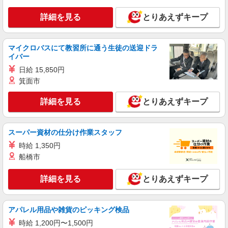
なか卯 大津瀬田店
接客・調理スタッフ（簡単な接客・調理・清
詳細を見る
とりあえずキープ
掃・など）
時給1400円
マイクロバスにて教習所に通う生徒の送迎ドラ
滋賀県大津市月輪1-91-1
イバー
日給 15,850円
詳細を見る
キープ
箕面市
アルバイト
パート
詳細を見る
とりあえずキープ
定食屋 宮本むなし JR石山駅前店
ホール・キッチンスタッフ
時給1100円〜 ★土・日・祝 50円アップ ★6
スーパー資材の仕分け作業スタッフ
時〜8時 200円アップ ※研修30時間有（同時給）
時給 1,350円
・JR石山駅店 （滋賀県大津市粟津町4-9／JR
船橋市
琵琶湖線「石山」駅すぐ）
詳細を見る
とりあえずキープ
詳細を見る
キープ
アルバイト
パート
アパレル用品や雑貨のピッキング検品
なか卯 大津瀬田店
時給 1,200円〜1,500円