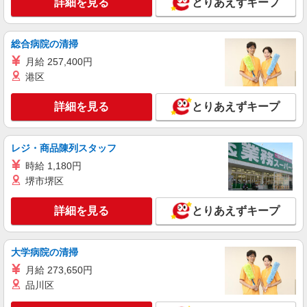
詳細を見る
とりあえずキープ
調理サポート（病院での盛付・配膳・洗浄な
ど）
時給1080円〜 ＋交通費全額支給（規定あり）
総合病院の清掃
※経験・能力による ※調理補助業務、病院・福祉
月給 257,400円
施設経験者歓迎！
琵琶湖中央リハビリテーション病院 (滋賀県大
港区
津市御殿浜22-33)
詳細を見る
とりあえずキープ
詳細を見る
キープ
アルバイト
パート
レジ・商品陳列スタッフ
株式会社塩梅
時給 1,180円
調理サポート（介護施設での盛付・配膳・洗浄
堺市堺区
など）
時給1080円〜 ＋交通費全額支給（規定あり）
詳細を見る
とりあえずキープ
※経験・能力による ※調理補助業務、病院・福祉
施設経験者歓迎！ 【月収例】 週2日（1日4h）勤
特別養護老人ホーム 榛原（はりはら）の里
務の場合 時給1,080円 ×4h × 月8日 = 月収 約
(滋賀県大津市真野普門3-1120)
34,560円 週4日（1日5.5h）勤務の場合 時給
大学病院の清掃
1,080円 × 5.5h × 月16日 = 月収 約95,040円
月給 273,650円
詳細を見る
キープ
品川区
アルバイト
パート