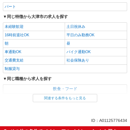
パート
同じ特徴から大津市の求人を探す
未経験歓迎
土日祝休み
16時前退社OK
平日のみ勤務OK
朝
昼
車通勤OK
バイク通勤OK
交通費支給
社会保険あり
制服貸与
同じ職種から求人を探す
飲食・フード
調理・調理補助・調理師
関連する条件をもっと見る
同じ特徴から求人を探す
未経験歓迎
土日祝休み
ID：A01125776434
車通勤OK
交通費支給