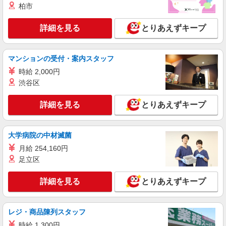
接客・調理スタッフ（簡単な接客・調理・清
柏市
掃・など）
時給1100円 22:00〜翌5:00：時給1400円 高校
詳細を見る
とりあえずキープ
生：時給1080円 ■特別手当 早朝手当（5:00-9:00）
時給＋150円
滋賀県大津市月輪1-91-1
マンションの受付・案内スタッフ
詳細を見る
キープ
時給 2,000円
渋谷区
アルバイト
パート
丸亀製麺大津膳所店
詳細を見る
とりあえずキープ
キッチン・ホールスタッフ
時給1250円〜
大学病院の中材滅菌
滋賀県大津市丸の内町１１－６
月給 254,160円
足立区
詳細を見る
キープ
詳細を見る
とりあえずキープ
契約社員
株式会社魚国総本社
【責任者候補】シルバー施設内での調理師さん
レジ・商品陳列スタッフ
日給月給250,000円〜 ＊試用期間あり：2ヶ月
時給 1,300円