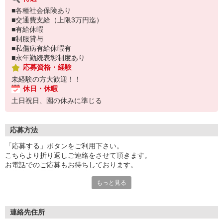
■各種社会保険あり
■交通費支給（上限3万円迄）
■有給休暇
■制服貸与
■私傷病有給休暇有
■永年勤続表彰制度あり
応募資格・経験
未経験の方大歓迎！！
休日・休暇
土日祝日、園の休みに準じる
応募方法
「応募する」ボタンをご利用下さい。
こちらより折り返しご連絡をさせて頂きます。
お電話でのご応募もお待ちしております。
面接時には履歴書（写真貼付）をご持参下さい。
もっと見る
〔451〕
連絡先住所