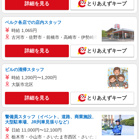
詳細を見る
とりあえずキープ
コンパスグループ・ジャパン株式会社 21304_p
調理補助【アルバイト・パート】
時給1,080円以上 試用期間中 時給1,080円以上
ベルク各店での店内スタッフ
(試用期間2ヶ月) 残業が発生した場合、残業代を1
時給 1,065円
分単位で別途支給します。
ローム滋賀 （滋賀県大津市晴嵐2-8-1 ロー
古河市・佐野市・前橋市・高崎市・伊勢崎市・太田市・館林市・
ム（株）滋賀工場）
詳細を見る
とりあえずキープ
詳細を見る
キープ
アルバイト
パート
ビルの清掃スタッフ
定食屋 宮本むなし JR石山駅前店
時給 1,200円〜1,200円
ホール・キッチンスタッフ
大阪市北区
時給1100円〜 ★土・日・祝 50円アップ ★6
時〜8時 200円アップ ※研修30時間有（同時給）
詳細を見る
とりあえずキープ
・JR石山駅店 （滋賀県大津市粟津町4-9／JR
琵琶湖線「石山」駅すぐ）
警備員スタッフ（イベント、道路、商業施設、
詳細を見る
キープ
大型駐車場、JR列車見張りなど）
日給 11,000円〜12,100円
アルバイト
パート
栃木市・小山市・さいたま市西区・さいたま市岩槻区・久喜市・