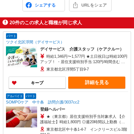
シェアする
URLをシェア
20
件のこの求人と職種が同じ求人
パート
ツクイ北区浮間（デイサービス）
デイサービス 介護スタッフ（ケアクルー）
時給1,346円〜1,577円 ★土日祝日は時給100円
アップ！ ・居住支援特別手当:120円/時間含む ※
給与幅は資格・経験等による
東京都北区浮間5丁目9-7
詳細を見る
キープ
アルバイト
パート
SOMPOケア 中十条 訪問介護/3037cc2
登録ヘルパー
★（東京都）居住支援特別手当対象求人 【介
護福祉士】時給1,800円 ◎週20時間以上勤務（社
保加入者）の場合は時給1,850円 ＊早朝夜間（〜8
東京都北区中十条1-4-7 インクリースビル3階
時、18時〜）：時給2,250円〜 ＊日曜祝日：時給