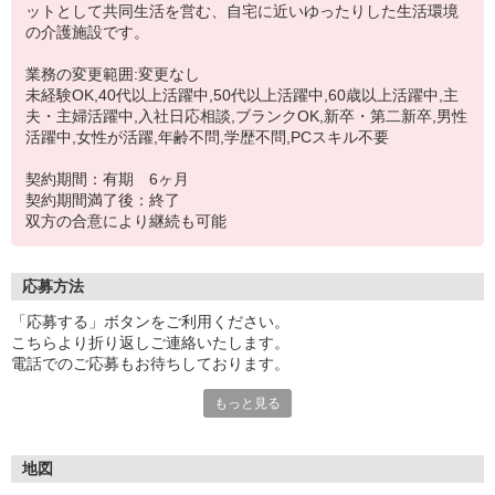
ットとして共同生活を営む、自宅に近いゆったりした生活環境
の介護施設です。
業務の変更範囲:変更なし
未経験OK,40代以上活躍中,50代以上活躍中,60歳以上活躍中,主
夫・主婦活躍中,入社日応相談,ブランクOK,新卒・第二新卒,男性
活躍中,女性が活躍,年齢不問,学歴不問,PCスキル不要
契約期間：有期 6ヶ月
契約期間満了後：終了
双方の合意により継続も可能
応募方法
「応募する」ボタンをご利用ください。
こちらより折り返しご連絡いたします。
電話でのご応募もお待ちしております。
もっと見る
面接1回となります。
【応募書類について】
ご提出いただいた応募書類は、返却いたしませんので予めご了承く
地図
ださい