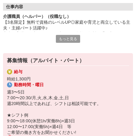
も給与・交通費が支給されるので、収入も安定して得られます。
＊受講の申し込みや事務手続きは全て会社で段取りします。「ど
仕事内容
うやって学校を探したら良いかわからない」「申し込み方法が複
介護職員（ヘルパー）（役職なし）
雑」・・・そんな心配は一切ありません！学習に集中できます。
【3名限定】無料で資格のレベルUP◎家庭や育児と両立している主
＊初任者研修で学んだ基礎知識に加え、より専門的な「医療的ケ
夫・主婦パート活躍中♪
ア（喀痰吸引・経管栄養の基礎）」などを習得できます。
家事や育児と両立しながら一生モノの資格を無料で手に入れられる
＊実務者研修の修了は、介護の国家資格である「介護福祉士」の
もっと見る
☆
受験に必須の要件です。上位資格を取得することで給与UP＋キ
週20時間以上の勤務が可能であれば、週3日〜短時間もOK◎
ャリアアップに繋がります。
夕飯の支度や子どものお迎えも、心にゆとりをもってムリなく働け
る！
募集情報（アルバイト・パート）
★期間限定｜東京都介護職員就業促進事業対象求人★
給与
◎働きながら「介護職員実務者研修」の資格取得
時給1,300円
◎自己負担ゼロ！費用の心配ナシ
勤務時間・曜日
◎講座受講中も給与×交通費の支払いアリ
◎雇用は最長6ヶ月間。双方の合意により継続勤務可能！
週3〜5日
7:00〜20:30/月,火,水,木,金,土,日
北区にある「グループホーム せらび王子」での介護パート大募集♪
週20時間以上であれば、シフトは相談可能です。
≪主なお仕事内容≫
・入居者様の見守り、移動・食事・入浴など身体介助
★シフト例
・レク補助、清掃・洗濯・配膳など生活援助、記録入力
9:00〜18:00(休憩1h/実働8h)×週3日
・資格取得の学習（東京都介護職員就業促進事業）
12:00〜17:00(実働5h)×週4日 等
ご希望の働き方をお聞かせください!