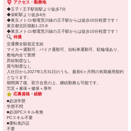
アクセス・勤務地
◆王子 / 王子駅前駅より徒歩7分
◆栄町駅より徒歩4分
◆東京メトロ/都電荒川線の王子駅からは徒歩10分程度です！
東京都北区堀船1-23-8
◆東京メトロ/都電荒川線の王子駅からは徒歩10分程度です！
待遇
交通費全額規定支給
マイカー通勤可、バイク通勤可、自転車通勤可、駐輪場あり、
敷地内全て禁煙
昇給制度なし
賞与制度なし
入社日から2027年1月31日のうち、最長6ヶ月間の有期雇用契約
となります。
期間満了後、双方合意の上、継続勤務も可能です。
労災＋雇保＋健保＋厚年
応募資格・経験
■必須学歴
学歴不問
■必須PCスキル有無
PCスキル不要
■運転免許証
不要