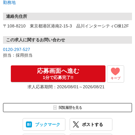
勤務地
【感染症対策】
・マスクの着用
連絡先住所
・アルコール消毒、手洗いうがいの徹底
〒108-8210 東京都港区港南2-15-3 品川インターシティC棟12F
・発熱、風邪症状の場合の自宅療養など
【注意事項】
この求人に関するお問い合わせ
東京都介護職員就業促進事業につき、当社での就業経験のある方、
0120-297-527
学生、Wワーク、自営業などは応募不可（その他規定あり）
担当：採用担当
応募画面へ進む
1分で応募完了!!
キープ
求人応募期間：2026/08/01～2026/08/21
閲覧履歴を見る
ブックマーク
ポストする