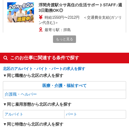
浮間舟渡駅☆サ高住の生活サポートSTAFF♪週
3日勤務OK◎
時給1550円〜2312円 ＜交通費全支給(ガソリ
ン代含む)＞
最寄り駅：拝島
もっと見る
詳細を見る
キープ
派遣社員
このお仕事に関連する条件で探す
株式会社トラストグロース 新宿本社 第3営業部
福祉施設・病院・在宅等で介護士（時給1500
北区のアルバイト・バイト・パートの求人を探す
円以上＋交通費全額支給）
同じ職種から北区の求人を探す
時給：1500円〜1600円 ※経験・資格により異
医療・介護・福祉すべて
なる ※夜勤は別途夜勤手当あり
東京都北区
介護職・ヘルパー
同じ雇用形態から北区の求人を探す
詳細を見る
キープ
アルバイト
パート
派遣社員
同じ特徴から北区の求人を探す
株式会社トラストグロース 新宿本社 第3営業部