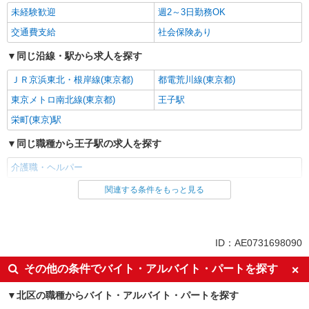
特別養護老人ホームでの介護士
未経験歓迎
週2～3日勤務OK
時給：初任者1500円〜1550円 実務者
交通費支給
社会保険あり
1550円〜1600円 介福1600円〜1650円 ※
資格や経験などによる
東京都北区
同じ沿線・駅から求人を探す
ＪＲ京浜東北・根岸線(東京都)
都電荒川線(東京都)
詳細を見る
キープ
東京メトロ南北線(東京都)
王子駅
派遣社員
栄町(東京)駅
株式会社kotrio /●SW-H1-2114824
同じ職種から王子駅の求人を探す
赤羽駅⇒キレイな病院で介護補助/事務作業な
ど
介護職・ヘルパー
時給1650円〜2312円 ＜日払い有/週払い有/交
通費全支給(ガソリン代含む)＞
関連する条件をもっと見る
同じ雇用形態から王子駅の求人を探す
北区内【赤羽駅近く】
アルバイト
パート
詳細を見る
キープ
同じ特徴から王子駅の求人を探す
ID：AE0731698090
未経験歓迎
週2～3日勤務OK
職業紹介
その他の条件でバイト・アルバイト・パートを探す
株式会社kotrio /●SW-S-2021748
交通費支給
社会保険あり
北区の職種からバイト・アルバイト・パートを探す
≪運転好きの方歓迎≫未経験でも活躍できる！
同じ職種から求人を探す