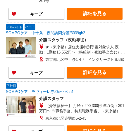
301号
2,100円〜 【実務者研修・初任者研修（ヘルパー1
級・2級）】時給1,720円 ◎週20時間以上勤務（社
詳細を見る
キープ
保加入者）の場合は時給1,770円 ＊早朝夜間（〜8
時、18時〜）：時給2,150円〜 ＊日曜祝日：時給
2,020円〜 ◎身体介助、生活援助が同時給 ◎キャ
アルバイト
パート
ンセル手当：職務時給の60％支給 ※居住支援特別
SOMPOケア 中十条 夜間訪問介護/3039gb2
手当は勤続5年目までの方はさらに時給＋50円（再
介護スタッフ（夜勤専従）
入社者は除く）
★（東京都）居住支援特別手当対象求人 夜
勤：1勤務15,552円〜（時給制・夜勤手当含む）
時給：1,444円 ◎週20時間以上勤務（社保加入
東京都北区中十条1-4-7 インクリースビル3階
者）の場合は時給：1,494円 ※居住支援特別手当
は勤続5年目までの方はさらに時給＋50円（再入社
詳細を見る
キープ
者は除く）
正社員
SOMPOケア ラヴィーレ赤羽/5003aa1
介護スタッフ
【介護福祉士】 月給：290,300円 年収例：391
万円〜 ※職務手当、特別職務手当、（東京都）居
住支援特別手当、働きがい向上手当、日祝手当
東京都北区赤羽西5-2-43
（月平均2回分）、夜勤手当（月平均4回分）等、
毎月平均的に支払われる手当を含みます。 ※居住