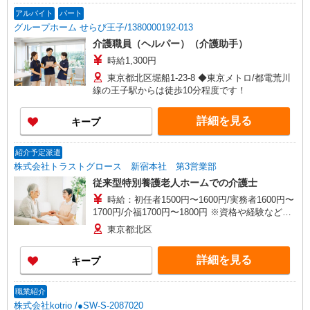
アルバイト
パート
グループホーム せらび王子/1380000192-013
介護職員（ヘルパー）（介護助手）
時給1,300円
東京都北区堀船1-23-8 ◆東京メトロ/都電荒川
線の王子駅からは徒歩10分程度です！
詳細を見る
キープ
紹介予定派遣
株式会社トラストグロース 新宿本社 第3営業部
従来型特別養護老人ホームでの介護士
時給：初任者1500円〜1600円/実務者1600円〜
1700円/介福1700円〜1800円 ※資格や経験などに
よる
東京都北区
詳細を見る
キープ
職業紹介
株式会社kotrio /●SW-S-2087020