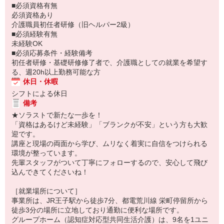
■必須資格有無
必須資格あり
介護職員初任者研修（旧ヘルパー2級）
■必須経験有無
未経験OK
■必須応募条件・経験備考
初任者研修・基礎研修修了者で、介護職としての就業を希望す
る、週20h以上勤務可能な方
休日・休暇
シフトによる休日
備考
★ソラストで新たな一歩を！
「資格はあるけど未経験」「ブランクが不安」という方も大歓
迎です。
講座と現場の両面から学び、ムリなく着実に自信をつけられる
環境が整っています。
先輩スタッフがついて丁寧にフォローするので、安心して飛び
込んできてくださいね！
［就業場所について］
事業所は、JR王子駅から徒歩7分、都電荒川線 栄町停留所から
徒歩3分の場所に立地しており通勤に便利な場所です。
グループホーム（認知症対応型共同生活介護）は、9名を1ユニ