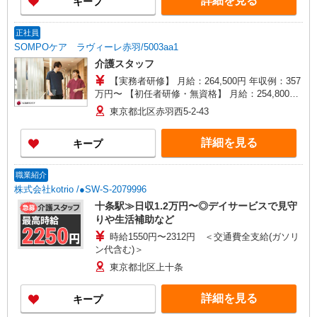
詳細を見る
キープ
支援特別手当は勤続5年目までの方はさらに1万円
支給（再入社は除く） ◎賞与：基本給2.08ヶ月分/
年支給 ◎残業時は別途時間外手当支給（超過1
正社員
分〜）
SOMPOケア ラヴィーレ赤羽/5003aa1
介護スタッフ
【実務者研修】 月給：264,500円 年収例：357
万円〜 【初任者研修・無資格】 月給：254,800円
年収例：347万円〜 ※職務手当、（東京都）居住
東京都北区赤羽西5-2-43
支援特別手当、日祝手当（月平均2回分）、夜勤手
当（月平均4回分）等、毎月平均的に支払われる手
詳細を見る
キープ
当を含みます。 ※居住支援特別手当は勤続5年目
までの方はさらに1万円支給（再入社は除く） ◎
賞与：基本給2.08ヶ月分/年支給 ◎残業時は別途時
職業紹介
間外手当支給（超過1分〜）
株式会社kotrio /●SW-S-2079996
十条駅≫日収1.2万円〜◎デイサービスで見守
りや生活補助など
時給1550円〜2312円 ＜交通費全支給(ガソリ
ン代含む)＞
東京都北区上十条
詳細を見る
キープ