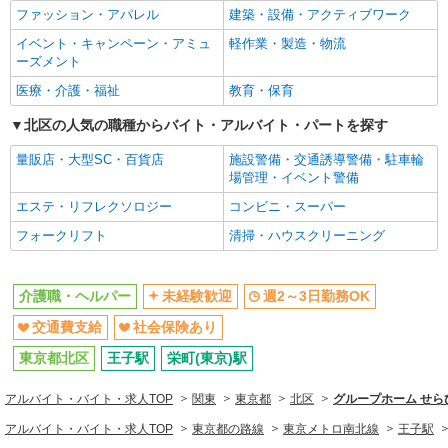
デイサービスSTAFF
ファッション・アパレル
建築・設備・アクティブワーク
時給1550円〜2312円 ＜交通費全支給(ガソリ
医療・介護・福祉
イベント・キャンペーン・アミュ
ン代含む)＞
軽作業・製造・物流
介護職・ヘルパー
ーズメント
東京都北区上十条
医療・介護・福祉
教育・保育
同じ特徴から求人を探す
詳細を見る
キープ
北区の人気の職種からバイト・アルバイト・パートを探す
未経験歓迎
週2～3日勤務OK
交通費支給
量販店・大型SC・百貨店
派遣社員
社会保険あり
施設警備・交通誘導警備・駐車輪
場管理・イベント警備
株式会社トラストグロース 新宿本社 第3営業部
有料老人ホームでの夜専介護士
エステ・リフレクソロジー
コンビニ・スーパー
1夜勤：24750円〜28050円 ※資格・経験等に
フォークリフト
清掃・ハウスクリーニング
より異なる
東京都北区
介護職・ヘルパー
未経験歓迎
週2～3日勤務OK
詳細を見る
キープ
交通費支給
社会保険あり
東京都北区
王子駅
栄町(東京)駅
派遣社員
株式会社kotrio /●SW-H1-2077345
アルバイト・バイト・求人TOP
関東
東京都
北区
グループホーム せらび王
東十条駅▼シニアマンション▼フロアの巡回や
安否確認など
アルバイト・バイト・求人TOP
東京都の路線
東京メトロ南北線
王子駅
時給1650円〜2312円 ＜日払い有/週払い有/交