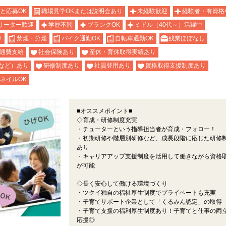
と応募OK
職場見学OKまたは説明会あり
未経験歓迎
経験者・有資格
リーター歓迎
学歴不問
ブランクOK
ミドル（40代～）活躍中
り
禁煙・分煙
バイク通勤OK
自転車通勤OK
残業ほぼなし
通費支給
社会保険あり
産休・育休取得実績あり
など）あり
研修制度あり
社員登用あり
資格取得支援制度あり
ネイルOK
■オススメポイント■
◇育成・研修制度充実
・チューターという指導担当者が育成・フォロー！
・初期研修や階層別研修など、成長段階に応じた研修
あり
・キャリアアップ支援制度を活用して働きながら資格
が可能
◇長く安心して働ける環境づくり
・ツクイ独自の福祉厚生制度でプライベートも充実
・子育てサポート企業として「くるみん認定」の取得
・子育て支援の福利厚生制度あり！子育てと仕事の両
応援◎