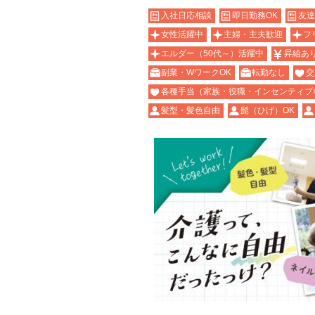
入社日応相談
即日勤務OK
友達
女性活躍中
主婦・主夫歓迎
フ
エルダー（50代～）活躍中
昇給あ
副業・WワークOK
転勤なし
交
各種手当（家族・役職・インセンティブ
髪型・髪色自由
髭（ひげ）OK