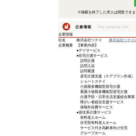
※掲載を終了した求人は閲覧できま
企業情報
社名
株式会社ツクイ
株式会社ツクイ
企業概要
【事業内容】
●デイサービス
●在宅介護サービス
訪問介護
訪問入浴
訪問看護
居宅介護支援（ケアプラン作成）
ショートステイ
小規模多機能型居宅介護
看護小規模多機能型居宅介護
介護予防・日常生活支援総合事業
障がい者総合支援サービス
保険外自費サービス
●居住系介護サービス
有料老人ホーム
住宅型有料老人ホーム
サービス付き高齢者向け住宅
グループホーム