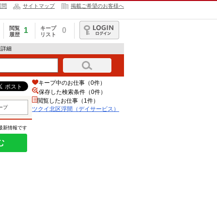
質問
サイトマップ
掲載ご希望のお客様へ
閲覧
キープ
1
0
履歴
リスト
ログイン
報詳細
キープ中のお仕事（0件）
保存した検索条件（
0
件）
閲覧したお仕事（1件）
ープ
ツクイ北区浮間（デイサービス）
の最新情報です
む