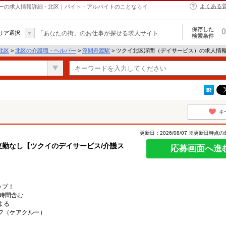
よくある
の求人情報詳細 - 北区｜バイト・アルバイトのことならイ
保存した
0
リア選択
「あなたの街」のお仕事が探せる求人サイト
検索条件
北区
>
北区の介護職・ヘルパー
>
浮間舟渡駅
> ツクイ北区浮間（デイサービス）の求人情
キ
更新日：2026/08/07 ※更新日時点
夜勤なし【ツクイのデイサービス/介護ス
応募画面へ進
ップ！
/時間含む
よる
フ（ケアクルー）