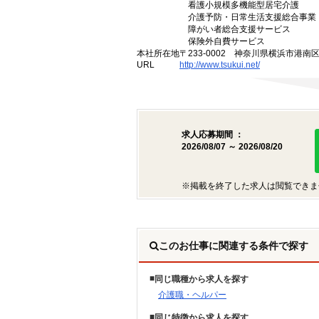
看護小規模多機能型居宅介護
介護予防・日常生活支援総合事業
障がい者総合支援サービス
保険外自費サービス
本社所在地
〒233-0002 神奈川県横浜市港南
URL
http://www.tsukui.net/
求人応募期間 ：
2026/08/07 ～ 2026/08/20
※掲載を終了した求人は閲覧できま
このお仕事に関連する条件で探す
同じ職種から求人を探す
介護職・ヘルパー
同じ特徴から求人を探す