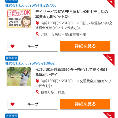
NEW
派遣社員
株式会社kotrio /●SW-H1-2157065
デイサービスSTAFF＊日払いOK！推し活の
軍資金も即ゲット◎
時給1650円〜2312円 ＜日払い有/週払い有/交
通費全支給(ガソリン代含む)＞
北区 ☆来社不要/履歴書不要
詳細を見る
キープ
NEW
職業紹介
株式会社kotrio /●SW-S-2159652
≪江北駅≫時給1550円〜/安心して長く働け
る障がいデイ
時給1550円〜2312円 ＜交通費全支給(ガソリ
ン代含む)＞
最寄り駅：拝島
詳細を見る
キープ
NEW
派遣社員