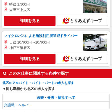
ート業務を担当
時給 1,300円
大阪市中央区
時給1650円〜2312円 ＜日払い有/週払い有/交
通費全支給(ガソリン代含む)＞
詳細を見る
とりあえずキープ
北区 来社不要/履歴書不要♪
詳細を見る
キープ
マイクロバスによる施設利用者送迎ドライバー
NEW
日給 10,900円〜10,900円
職業紹介
神戸市須磨区
株式会社kotrio /●SW-S-2097680
≪東十条駅≫障がい者支援員さん募集★送
詳細を見る
とりあえずキープ
迎・軽作業の見守りなど
【正社員】月給240,000〜400,000円 ・基本
給：200,000円〜220,000円 ・資格手当：10,000〜
このお仕事に関連する条件で探す
30,000円 ・役職手当：10,000〜70,000円 ・処遇改
東京都北区
善手当：20,000〜60,000円（勤続年数、保有資格
北区のアルバイト・バイト・パートの求人を探す
により変動） ・固定残業手当：20,000円（10時
詳細を見る
キープ
間） ※固定残業時間を超過する場合には超過勤務
同じ職種から北区の求人を探す
手当として別途支給 ・夜勤手当：10,000円/1回
（上記給与とは別に支給） 下記資格をお持ちの方
医療・介護・福祉すべて
歓迎 ・認知症介護基礎研修 ・初任者研修 ・実務
介護職・ヘルパー
者研修 ・介護福祉士 など