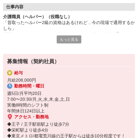
★【費用負担なし！】
「実務者研修は受講料が高そう…」と思った方、ご安心くださ
仕事内容
い。講座を無料受講＋受講中の給与・交通費も支給します。経済
介護職員（ヘルパー）（役職なし）
的な負担なく、資格が取得できます。
「昔取ったヘルパー2級の資格はあるけれど…今の現場で通用するか
しら」
★【実践×学びで即戦力へ！】
「実務者研修資格はとりたいけれど…今さら自費で学校に通うのは
実務者研修では、初任者研修で学んだ基礎知識に加え、より専門
もっと見る
なぁ」
的な「医療的ケア（喀痰吸引・経管栄養の基礎）」などを習得で
そんな悩みを持つアナタに朗報！アナタの「もう一度学びたい」気
きます。
持ちを、東京都の制度で応援します◎
★【介護福祉士への道も開ける！】
募集情報（契約社員）
北区の小規模多機能型居宅介護 せらび王子で、介護職員募集！
実務者研修の修了は、介護の国家資格である「介護福祉士」の受
≪3名限定！無料で実務者研修資格取得★≫
験に必須の要件です。上位資格を取得することで給与UP＋キャ
給与
東京都介護職員就業促進事業
リアアップに繋がります。
月給208,000円
◎講座を受ける時間もお給料と交通費あり♪
勤務時間・曜日
◎受講料は0円。自己負担なしで初任者研修や基礎研修⇒実務者研修
期間限定×3名限定採用のこの機会に、是非ご応募ください。応募
へ！
週5日/月平均20日
は早い者勝ちです◎
◎最大6ヶ月間の有期契約のあとは、正社員として活躍の道も♪
7:00〜20:30/月,火,水,木,金,土,日
実働8時間のシフト制
この機会にぜひチャレンジを♪
年間休日124日以上
≪主なお仕事内容≫
アクセス・勤務地
・利用者様の見守り、移動・食事・入浴など身体介助
◆王子 / 王子駅前駅より徒歩7分
・レク補助、清掃・洗濯・配膳など生活援助、記録入力
◆栄町駅より徒歩4分
・資格取得の学習（東京都介護職員就業促進事業）
◆東京メトロ/都電荒川線の王子駅からは徒歩10分程度です！