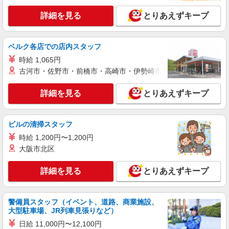
十条駅☆未経験OK！デイサービスの生活サ
詳細を見る
とりあえずキープ
ポート♪パート募集◎
時給1550円〜2312円 ＜交通費全支給(ガソリ
ン代含む)＞
ベルク各店での店内スタッフ
北区
時給 1,065円
古河市・佐野市・前橋市・高崎市・伊勢崎市・太田市・館林市・
詳細を見る
キープ
詳細を見る
とりあえずキープ
NEW
派遣社員
株式会社kotrio /●SW-H1-2099903
十条駅★デイで送迎や生活サポートなど【福
ビルの清掃スタッフ
祉】
時給 1,200円〜1,200円
時給1650円〜2312円 ＜日払い有/週払い有/交
大阪市北区
通費全支給(ガソリン代含む)＞
十条駅付近
詳細を見る
とりあえずキープ
詳細を見る
キープ
警備員スタッフ（イベント、道路、商業施設、
NEW
大型駐車場、JR列車見張りなど）
派遣社員
株式会社kotrio /●SW-H1-2114824
日給 11,000円〜12,100円