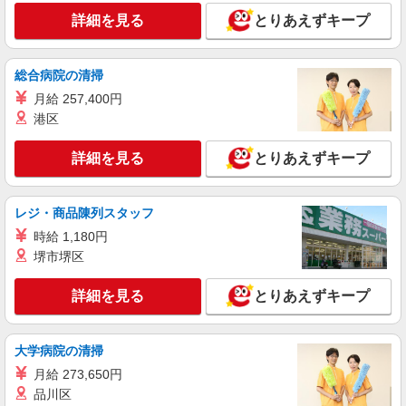
株式会社kotrio /●SW-H1-2069787
詳細を見る
とりあえずキープ
東十条駅★未経験OKの人間関係に悩まない
職場へ★サ高住スタッフ
時給1650円〜2312円 ＜日払い有/週払い有/交
総合病院の清掃
通費全支給(ガソリン代含む)＞
月給 257,400円
東京都北区
港区
詳細を見る
キープ
詳細を見る
とりあえずキープ
NEW
派遣社員
株式会社kotrio /●SW-H1-2100135
レジ・商品陳列スタッフ
日収1.3万円〜☆【運転・配送】の経験があ
時給 1,180円
る方優遇≪デイSTAFF≫
堺市堺区
時給1650円〜2312円 ＜日払い有/週払い有/交
通費全支給(ガソリン代含む)＞
詳細を見る
とりあえずキープ
東京都北区
詳細を見る
キープ
大学病院の清掃
月給 273,650円
NEW
職業紹介
品川区
株式会社kotrio /●SW-S-2078129