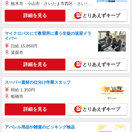
栃木市・小山市・さいたま市西区・さいたま市岩槻区・久喜市・
赤羽駅⇒キレイな病院で介護補助/事務作業な
ど
詳細を見る
とりあえずキープ
時給1650円〜2312円 ＜日払い有/週払い有/交
通費全支給(ガソリン代含む)＞
北区内【赤羽駅近く】
マイクロバスにて教習所に通う生徒の送迎ドラ
イバー
詳細を見る
キープ
日給 15,850円
箕面市
NEW
派遣社員
株式会社kotrio /●SW-H1-2001502
詳細を見る
とりあえずキープ
「支払い日に間に合ったぜ！」日払いOK＊
障がい者支援STAFF
時給1550円〜2312円 ＜日払い有/週払い有/交
スーパー資材の仕分け作業スタッフ
通費全支給(ガソリン代含む)＞
時給 1,350円
東京都北区
船橋市
詳細を見る
キープ
詳細を見る
とりあえずキープ
NEW
派遣社員
株式会社kotrio /●SW-H1-2018056
アパレル用品や雑貨のピッキング検品