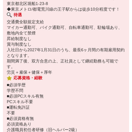
東京都北区堀船1-23-8
◆東京メトロ/都電荒川線の王子駅からは徒歩10分程度です！
待遇
交通費全額規定支給
マイカー通勤可、バイク通勤可、自転車通勤可、駐輪場あり、
敷地内全て禁煙
昇給制度なし
賞与制度なし
入社日から2027年1月31日のうち、最長6ヶ月間の有期雇用契約
となります。
期間満了後、双方合意の上、正社員として継続勤務も可能で
す。
労災＋雇保＋健保＋厚年
応募資格・経験
■必須学歴
学歴不問
■必須PCスキル有無
PCスキル不要
■運転免許証
不要
■必須資格有無
必須資格あり
介護職員初任者研修（旧ヘルパー2級）