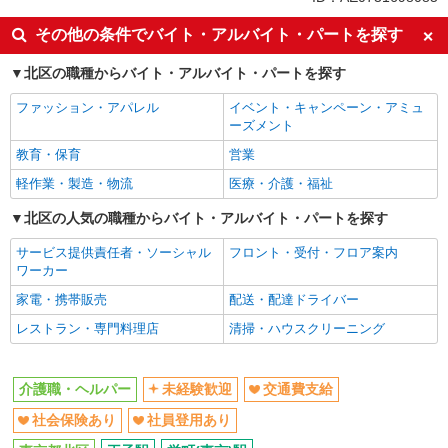
未経験歓迎
交通費支給
その他の条件でバイト・アルバイト・パートを探す
社会保険あり
社員登用あり
北区の職種からバイト・アルバイト・パートを探す
同じ職種から求人を探す
ファッション・アパレル
イベント・キャンペーン・アミュ
医療・介護・福祉
ーズメント
介護職・ヘルパー
教育・保育
営業
軽作業・製造・物流
医療・介護・福祉
同じ特徴から求人を探す
北区の人気の職種からバイト・アルバイト・パートを探す
未経験歓迎
交通費支給
社会保険あり
サービス提供責任者・ソーシャル
社員登用あり
フロント・受付・フロア案内
ワーカー
家電・携帯販売
配送・配達ドライバー
レストラン・専門料理店
清掃・ハウスクリーニング
介護職・ヘルパー
未経験歓迎
交通費支給
社会保険あり
社員登用あり