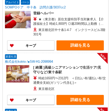
アルバイト
パート
SOMPOケア 中十条 訪問介護/3037cc2
登録ヘルパー
★（東京都）居住支援特別手当対象求人 【介
護福祉士】時給1,800円 ◎週20時間以上勤務（社
保加入者）の場合は時給1,850円 ＊早朝夜間（〜8
東京都北区中十条1-4-7 インクリースビル3階
時、18時〜）：時給2,250円〜 ＊日曜祝日：時給
301号
2,100円〜 【実務者研修・初任者研修（ヘルパー1
級・2級）】時給1,720円 ◎週20時間以上勤務（社
詳細を見る
キープ
保加入者）の場合は時給1,770円 ＊早朝夜間（〜8
時、18時〜）：時給2,150円〜 ＊日曜祝日：時給
2,020円〜 ◎身体介助、生活援助が同時給 ◎キャ
NEW
派遣社員
ンセル手当：職務時給の60％支給 ※居住支援特別
株式会社kotrio /●SW-H1-2098994
手当は勤続5年目までの方はさらに時給＋50円（再
[ 綺麗 ]高級シニアマンションで生活ケア/見
入社者は除く）
守りなど/東十条駅
時給1650円〜2312円 ＜日払い有/週払い有/交
通費全支給(ガソリン代含む)＞
東京都北区
詳細を見る
キープ