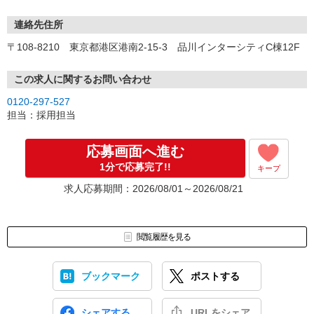
【感染症対策】
・マスクの着用
連絡先住所
・アルコール消毒、手洗いうがいの徹底
〒108-8210 東京都港区港南2-15-3 品川インターシティC棟12F
・発熱、風邪症状の場合の自宅療養など
【注意事項】
この求人に関するお問い合わせ
東京都介護職員就業促進事業につき、当社での就業経験のある方、
0120-297-527
学生、Wワーク、自営業などは応募不可（その他規定あり）
担当：採用担当
応募画面へ進む
1分で応募完了!!
キープ
求人応募期間：2026/08/01～2026/08/21
閲覧履歴を見る
ブックマーク
ポストする
シェアする
URLをシェア