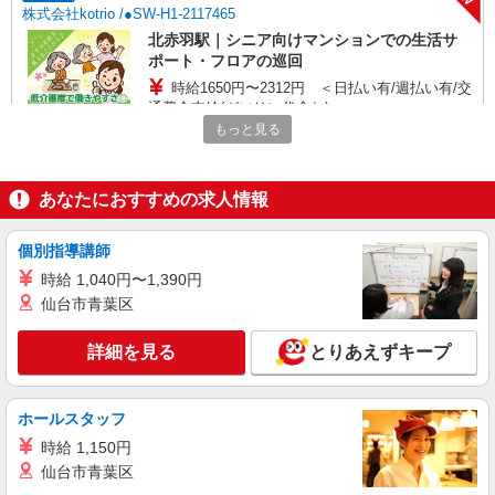
株式会社kotrio /●SW-H1-2117465
北赤羽駅｜シニア向けマンションでの生活サ
ポート・フロアの巡回
時給1650円〜2312円 ＜日払い有/週払い有/交
通費全支給(ガソリン代含む)＞
もっと見る
北区 ☆来社不要/履歴書不要
詳細を見る
キープ
あなたにおすすめの求人情報
NEW
派遣社員
個別指導講師
株式会社kotrio /●SW-H1-2116706
時給 1,040円〜1,390円
王子神谷駅＊グループホームSTAFF＊生活の
仙台市青葉区
サポート業務を担当
時給1650円〜2312円 ＜日払い有/週払い有/交
詳細を見る
通費全支給(ガソリン代含む)＞
とりあえずキープ
北区 来社不要/履歴書不要♪
ホールスタッフ
詳細を見る
キープ
時給 1,150円
NEW
仙台市青葉区
派遣社員