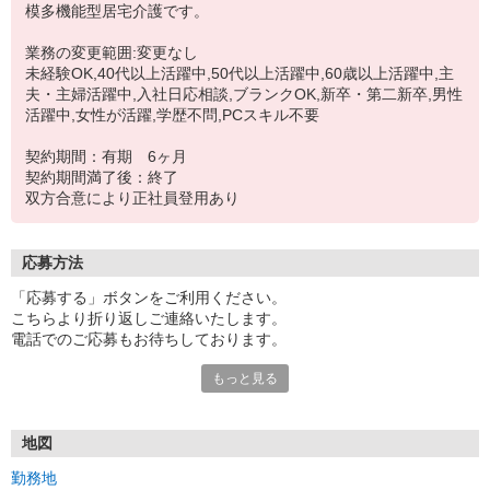
模多機能型居宅介護です。
業務の変更範囲:変更なし
未経験OK,40代以上活躍中,50代以上活躍中,60歳以上活躍中,主
夫・主婦活躍中,入社日応相談,ブランクOK,新卒・第二新卒,男性
活躍中,女性が活躍,学歴不問,PCスキル不要
契約期間：有期 6ヶ月
契約期間満了後：終了
双方合意により正社員登用あり
応募方法
「応募する」ボタンをご利用ください。
こちらより折り返しご連絡いたします。
電話でのご応募もお待ちしております。
もっと見る
面接1回となります。
【応募書類について】
ご提出いただいた応募書類は、返却いたしませんので予めご了承く
地図
ださい
勤務地