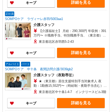
詳細を見る
キープ
当を含みます。 ※居住支援特別手当は勤続5年目
までの方はさらに1万円支給（再入社は除く） ◎
賞与：基本給2.08ヶ月分/年支給 ◎残業時は別途時
正社員
間外手当支給（超過1分〜）
SOMPOケア ラヴィーレ赤羽/5003aa1
介護スタッフ
【介護福祉士】 月給：290,300円 年収例：391
万円〜 ※職務手当、特別職務手当、（東京都）居
住支援特別手当、働きがい向上手当、日祝手当
東京都北区赤羽西5-2-43
（月平均2回分）、夜勤手当（月平均4回分）等、
毎月平均的に支払われる手当を含みます。 ※居住
詳細を見る
キープ
支援特別手当は勤続5年目までの方はさらに1万円
支給（再入社は除く） ◎賞与：基本給2.08ヶ月分/
年支給 ◎残業時は別途時間外手当支給（超過1
アルバイト
パート
分〜）
SOMPOケア 中十条 夜間訪問介護/3039gb2
介護スタッフ（夜勤専従）
★（東京都）居住支援特別手当対象求人 夜
勤：1勤務15,552円〜（時給制・夜勤手当含む）
時給：1,444円 ◎週20時間以上勤務（社保加入
東京都北区中十条1-4-7 インクリースビル3階
者）の場合は時給：1,494円 ※居住支援特別手当
は勤続5年目までの方はさらに時給＋50円（再入社
詳細を見る
キープ
者は除く）