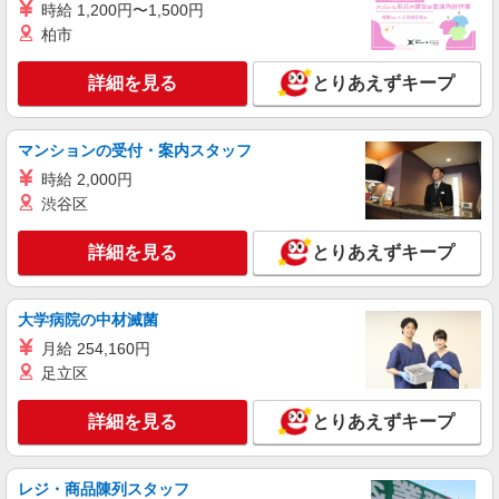
≪十条駅≫夜勤なし！未経験・ブランクOK
時給 1,200円〜1,500円
のデイスタッフ
柏市
時給1650円〜2312円 ＜日払い有/週払い有/交
通費全支給(ガソリン代含む)＞
詳細を見る
とりあえずキープ
十条駅付近
詳細を見る
マンションの受付・案内スタッフ
キープ
時給 2,000円
NEW
派遣社員
渋谷区
株式会社kotrio /●SW-H1-2116889
赤羽駅＊グループホームSTAFF＊生活のサポ
詳細を見る
とりあえずキープ
ート業務を担当
時給1650円〜2312円 ＜日払い有/週払い有/交
通費全支給(ガソリン代含む)＞
大学病院の中材滅菌
北区 来社不要/履歴書不要♪
月給 254,160円
足立区
詳細を見る
キープ
詳細を見る
とりあえずキープ
NEW
派遣社員
株式会社kotrio /●SW-H1-2116810
レジ・商品陳列スタッフ
十条駅＊グループホームSTAFF＊生活のサポ