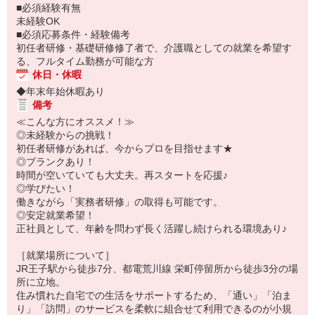
■必須経験有無
未経験OK
■必須応募条件・経験備考
初任者研修・基礎研修修了者で、介護職としての就業を希望す
る、フルタイム勤務が可能な方
休日・休暇
◆年末年始休暇あり
備考
≪こんな方にオススメ！≫
◎未経験からの挑戦！
初任者研修があれば、今からプロを目指せます★
◎ブランクあり！
時間が空いていても大丈夫。再スタートを応援♪
◎学びたい！
働きながら「実務者研修」の取得も可能です。
◎安定就業希望！
正社員として、年齢を問わず長く活躍し続けられる環境あり♪
［就業場所について］
JR王子駅から徒歩7分、都電荒川線 栄町停留所から徒歩3分の場
所に立地。
住み慣れた自宅での生活をサポートするため、「通い」「泊ま
り」「訪問」のサービスを柔軟に組合せて利用できるのが小規