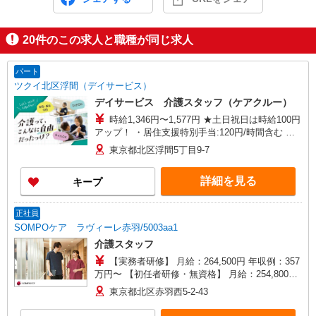
20
件のこの求人と職種が同じ求人
パート
ツクイ北区浮間（デイサービス）
デイサービス 介護スタッフ（ケアクルー）
時給1,346円〜1,577円 ★土日祝日は時給100円
アップ！ ・居住支援特別手当:120円/時間含む ※
給与幅は資格・経験等による
東京都北区浮間5丁目9-7
詳細を見る
キープ
正社員
SOMPOケア ラヴィーレ赤羽/5003aa1
介護スタッフ
【実務者研修】 月給：264,500円 年収例：357
万円〜 【初任者研修・無資格】 月給：254,800円
年収例：347万円〜 ※職務手当、（東京都）居住
東京都北区赤羽西5-2-43
支援特別手当、日祝手当（月平均2回分）、夜勤手
当（月平均4回分）等、毎月平均的に支払われる手