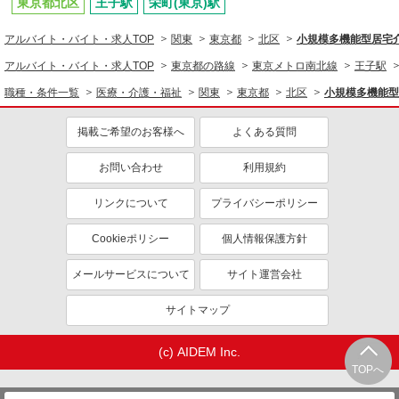
東京都北区
王子駅
栄町(東京)駅
アルバイト・バイト・求人TOP
関東
東京都
北区
小規模多機能型居宅介護
アルバイト・バイト・求人TOP
東京都の路線
東京メトロ南北線
王子駅
職種・条件一覧
医療・介護・福祉
関東
東京都
北区
小規模多機能型居
掲載ご希望のお客様へ
よくある質問
お問い合わせ
利用規約
リンクについて
プライバシーポリシー
Cookieポリシー
個人情報保護方針
メールサービスについて
サイト運営会社
サイトマップ
(c) AIDEM Inc.
TOPへ