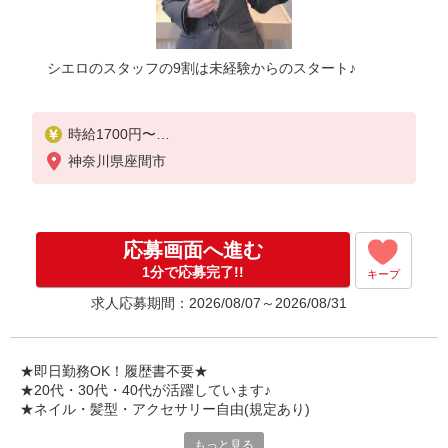
シエロのスタッフの9割は未経験からのスタート♪
時給1700円〜
※残業代支給
神奈川県座間市
★交通費別途支給（規定あり）
゜+゜・。○。・゜+゜・。○。・゜+゜
入社祝い金10万円支給(規定有)
応募画面へ進む
お友達を紹介頂くと,
1分で応募完了!!
キープ
インセンティブ支給(規定有)
求人応募期間：2026/08/07～2026/08/31
★月2回払い・週払い可能（規程有）★
゜・。○。・゜+゜・。○。・゜+゜
★即日勤務OK！履歴書不要★
★20代・30代・40代が活躍しています♪
★ネイル・髪型・アクセサリー自由(規定あり)
もっと見る
各キャリアの新機種が特別価格で購入OK！！