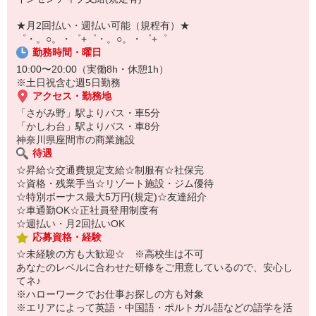
自宅に居ながらスマホでカンタン面接OK！
オンライン面談なのでスピード対応。
★月2回払い・週払い可能（規程有）★
即日登録もOK♪
゜・。○。・゜+゜・。○。・゜+゜
勤務時間・曜日
気になった方はお気軽にご相談ください！
10:00〜20:00（実働8h・休憩1h）
※土日祝含む週5日勤務
アクセス・勤務地
「さがみ野」駅よりバス・車5分
「かしわ台」駅よりバス・車8分
神奈川県座間市の商業施設
待遇
☆昇給☆交通費規定支給☆制服有☆社保完
☆資格・残業手当☆リゾート施設・ジム優待
☆特別ボーナス最大5万円(規定)☆友達紹介
☆車通勤OK☆正社員登用制度有
☆週払い・月2回払いOK
応募資格・経験
☆未経験の方も大歓迎☆ ※高校生は不可
あなたのレベルに合わせた研修をご用意しているので、安心し
てネ♪
※ハローワークでお仕事お探しの方も対象
※エリアによって英語・中国語・ポルトガル語などの語学を活