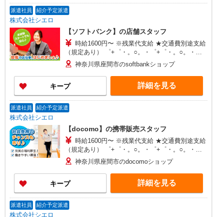
派遣社員
紹介予定派遣
株式会社シエロ
【ソフトバンク】の店舗スタッフ
時給1600円〜 ※残業代支給 ★交通費別途支給
（規定あり） ゜+゜・。○。・゜+゜・。○。・゜
+゜ 入社祝い金10万円支給(規定有) お友達を紹介
神奈川県座間市のsoftbankショップ
頂くと, インセンティブ支給(規定有) ★月2回払
い・週払い可能（規程有）★ ゜・。○。・゜
詳細を見る
キープ
+゜・。○。・゜+゜
派遣社員
紹介予定派遣
株式会社シエロ
【docomo】の携帯販売スタッフ
時給1600円〜 ※残業代支給 ★交通費別途支給
（規定あり） ゜+゜・。○。・゜+゜・。○。・゜
+゜ 入社祝い金10万円支給(規定有) お友達を紹介
神奈川県座間市のdocomoショップ
頂くと, インセンティブ支給(規定有) ★月2回払
い・週払い可能（規程有）★ ゜・。○。・゜
詳細を見る
キープ
+゜・。○。・゜+゜
派遣社員
紹介予定派遣
株式会社シエロ