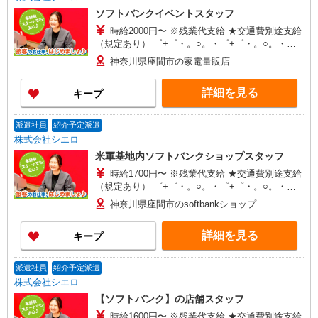
ソフトバンクイベントスタッフ
時給2000円〜 ※残業代支給 ★交通費別途支給
（規定あり） ゜+゜・。○。・゜+゜・。○。・゜
+゜ 入社祝い金10万円支給(規定有) お友達を紹介
神奈川県座間市の家電量販店
頂くと, インセンティブ支給(規定有) ★月2回払
い・週払い可能（規程有）★ ゜・。○。・゜
詳細を見る
キープ
+゜・。○。・゜+゜
派遣社員
紹介予定派遣
株式会社シエロ
米軍基地内ソフトバンクショップスタッフ
時給1700円〜 ※残業代支給 ★交通費別途支給
（規定あり） ゜+゜・。○。・゜+゜・。○。・゜
+゜ 入社祝い金10万円支給(規定有) お友達を紹介
神奈川県座間市のsoftbankショップ
頂くと, インセンティブ支給(規定有) ★月2回払
い・週払い可能（規程有）★ ゜・。○。・゜
詳細を見る
キープ
+゜・。○。・゜+゜
派遣社員
紹介予定派遣
株式会社シエロ
【ソフトバンク】の店舗スタッフ
時給1600円〜 ※残業代支給 ★交通費別途支給