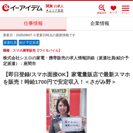
関東
の求人
▼エリア変更
仕事情報
企業情報
更新日：2026/08/07 ※更新日時点の最新情報です
派遣社員
紹介予定派遣
職種：スマホ携帯販売【ワイモバイル】
株式会社シエロの家電・携帯販売の求人情報詳細（派遣社員/紹介予
定派遣） - 座間市
【即日登録/スマホ面接OK】家電量販店で最新スマホ
を販売！時給1700円で安定収入！＜さがみ野＞