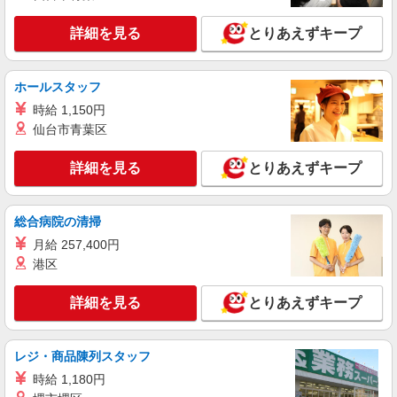
■ソフトバンクイオンモール座間店 神奈川県
座間市 広野台2丁目 10‐4 イオンモール座間3F
詳細を見る
とりあえずキープ
詳細を見る
キープ
ホールスタッフ
契約社員
時給 1,150円
ソフトバンク販売契約社員【座間市エリア】
仙台市青葉区
家電量販店内の携帯販売スタッフ
月給 279,340円 〜 279,340円 試用期間なし ※
詳細を見る
とりあえずキープ
経験・能力による 【試用期間】時給 0 円 〜 0 円
■ソフトバンク販売契約社員【座間市エリア】
神奈川県座間市
総合病院の清掃
月給 257,400円
詳細を見る
キープ
港区
正社員
詳細を見る
とりあえずキープ
ワイモバイルイオンモール座間店
ワイモバイルショップの携帯販売スタッフ
月給 233,500円 〜 260,200円 固定残業代:
レジ・商品陳列スタッフ
23,500円 〜 26,200円（15時間相当） ＊＿ 試用期
時給 1,180円
間あり 6ヶ月 月給25万円以上 ※経験・能力による
■ワイモバイルイオンモール座間店 神奈川県座