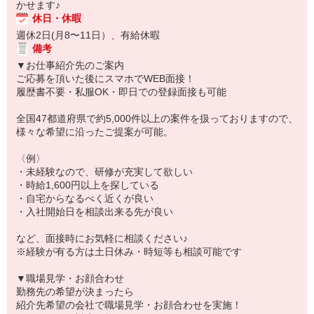
かせます♪
休日・休暇
週休2日(月8〜11日）、有給休暇
備考
▼お仕事紹介先のご案内
ご応募を頂いた後にスマホでWEB面接！
履歴書不要・私服OK・即日での登録面接も可能
全国47都道府県で約5,000件以上の案件を扱っておりますので、
様々な希望に沿ったご提案が可能。
〈例〉
・未経験なので、研修が充実して欲しい
・時給1,600円以上を探している
・自宅からなるべく近くが良い
・入社開始日を相談出来る先が良い
など、面接時にお気軽に相談ください♪
※経験が有る方は土日休み・時短等も相談可能です
▼職場見学・お顔合わせ
勤務先の希望が決まったら
紹介先希望の会社で職場見学・お顔合わせを実施！