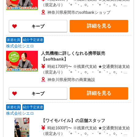
（規定あり） ゜+゜・。○。・゜+゜・。○。・゜
+゜ 入社祝い金10万円支給(規定有) お友達を紹介
神奈川県座間市のsoftbankショップ
頂くと, インセンティブ支給(規定有) ★月2回払
い・週払い可能（規程有）★ ゜・。○。・゜
詳細を見る
キープ
+゜・。○。・゜+゜
派遣社員
紹介予定派遣
株式会社シエロ
人気機種に詳しくなれる携帯販売
【softbank】
時給1700円〜 ※残業代支給 ★交通費別途支給
（規定あり） ゜+゜・。○。・゜+゜・。○。・゜
+゜ 入社祝い金10万円支給(規定有) お友達を紹介
神奈川県座間市の商業施設
頂くと, インセンティブ支給(規定有) ★月2回払
い・週払い可能（規程有）★ ゜・。○。・゜
詳細を見る
キープ
+゜・。○。・゜+゜
派遣社員
紹介予定派遣
株式会社シエロ
【ワイモバイル】の店舗スタッフ
時給1600円〜 ※残業代支給 ★交通費別途支給
（規定あり） ゜+゜・。○。・゜+゜・。○。・゜