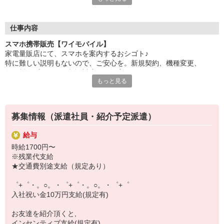
自分だけじゃなくって、
家族や友人にも適用されます！
仕事内容
さらに、各種リゾート施設やスポーツジムなどが
スマホ携帯販売【ワイモバイル】
特別割引価格でご利用可能☆☆
家電量販店にて、スマホを案内するおシゴト♪
お得に過ごしたいあなたの味方です♪
特に難しい説明もないので、ご安心を。新規契約、機種変更、
各種料金プランのご相談対応・ご提案などをお願いします。
【選べるお仕事いろいろ】
もっと見る
￣￣￣￣￣￣￣￣￣￣￣
初めての方でも安心♪
▼オフィスワーク
あなた専属のコーディネーターが親切・丁寧にフォローするので、
事務、経理、データ入力、コールセンター、受付
満足度◎
▼工場・製造・軽作業系
募集情報（派遣社員・紹介予定派遣）
機械/食品製造・梱包・仕分け・加工・組立・検査
■携帯やインターネット販売業務
▼美容系
給与
docomo(ドコモ)/au(エーユー)・KDDI/softbank(ソフトバンク)など
眉毛サロンのアイブロウ・ネイリスト・エステ
時給1700円〜
の大手キャリアから
▼営業・販売
※残業代支給
ワイモバイル(Y!mobille)、楽天モバイル、UQなど格安スマホまで幅
法人営業・アパレル販売・個別指導塾・人材紹介
★交通費別途支給（規定あり）
広く紹介可能♪
▼人気案件も多数♪
人気のApple（アップル）店舗もございます！
短期・期間限定・オープニング・官公庁案件
゜+゜・。○。・゜+゜・。○。・゜+゜
上場/優良/大手企業など
入社祝い金10万円支給(規定有)
【スマホ面接実施中】
お友達を紹介頂くと,
￣￣￣￣￣￣￣￣￣
インセンティブ支給(規定有)