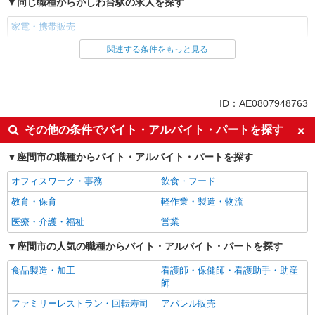
同じ職種からかしわ台駅の求人を探す
家電・携帯販売
関連する条件をもっと見る
同じ雇用形態からかしわ台駅の求人を探す
派遣社員
紹介予定派遣
同じ特徴からかしわ台駅の求人を探す
ID：AE0807948763
即日勤務OK
履歴書不要
その他の条件でバイト・アルバイト・パートを探す
Web面接OK
未経験歓迎
座間市の職種からバイト・アルバイト・パートを探す
ミドル（40代～）活躍中
英語が活かせる
オフィスワーク・事務
飲食・フード
語学力を活かせる（英語以外）
高収入・高額
教育・保育
軽作業・製造・物流
ボーナス・賞与あり
昇給あり
医療・介護・福祉
営業
日払い
週払い
10時～勤務OK
座間市の人気の職種からバイト・アルバイト・パートを探す
髪型・髪色自由
ネイルOK
ピアスOK
食品製造・加工
看護師・保健師・看護助手・助産
師
車通勤OK
バイク通勤OK
ファミリーレストラン・回転寿司
アパレル販売
交通費支給
社会保険あり