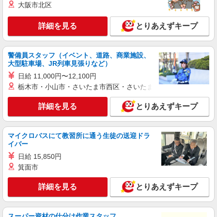
大阪市北区
期間】月給 260000 円 〜 322000 円
■ソフトバンク座間店 神奈川県 座間市 座間2
丁目 215 1F
詳細を見る
とりあえずキープ
詳細を見る
キープ
警備員スタッフ（イベント、道路、商業施設、
大型駐車場、JR列車見張りなど）
正社員
ソフトバンクイオンモール座間店
日給 11,000円〜12,100円
ソフトバンクショップの携帯販売スタッフ
栃木市・小山市・さいたま市西区・さいたま市岩槻区・久喜市・
月給 233,500円 〜 260,200円 固定残業代:
23,500円 〜 26,200円（15時間相当） ＊＿ 試用期
詳細を見る
とりあえずキープ
間あり 6ヶ月 月給25万円以上 ※経験・能力による
■ソフトバンクイオンモール座間店 神奈川県
【試用期間】月給 233500 円 〜 260200 円
座間市 広野台2丁目 10‐4 イオンモール座間3F
マイクロバスにて教習所に通う生徒の送迎ドラ
イバー
詳細を見る
キープ
日給 15,850円
箕面市
正社員
ソフトバンク座間店
詳細を見る
とりあえずキープ
ソフトバンクショップの携帯販売スタッフ
月給 233,500円 〜 260,200円 固定残業代:
23,500円 〜 26,200円（15時間相当） ＊＿ 試用期
スーパー資材の仕分け作業スタッフ