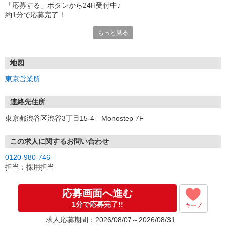
「応募する」ボタンから24H受付中♪
約1分で応募完了！
もっと見る
■電話応募の場合
電話応募も歓迎！（受付:10:00〜20:00）
土日祝も受付中♪
地図
【選考フロー】
東京営業所
①応募から3営業日を目安に、メールorお電話でご連絡します。
②面接日時を決定！「0120」から始まる電話番号からご連絡します
★スマホでWEB面接（LINEなど）・出張面接・事務所面接と選べま
連絡先住所
す
東京都渋谷区渋谷3丁目15-4 Monostep 7F
③面接実施（履歴書不要）
④勤務開始（スタート日は応相談）
※ご希望があれば、職場見学の調整もOKです！
この求人に関するお問い合わせ
0120-980-746
お気軽にご応募ください♪
担当：採用担当
応募画面へ進む
1分で応募完了!!
キープ
求人応募期間：2026/08/07～2026/08/31