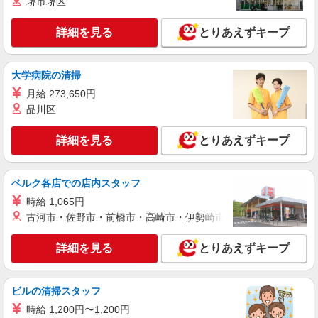
堺市堺区
【試用期間】月給 233500 円 〜 260200 円
間市広野台2丁目10‐4 イオンモール
詳細を見る
とりあえずキープ
詳細を見る
キープ
正社員
大学病院の清掃
ワイモバイルイオンモール座間店
月給 273,650円
【店長職】ワイモバイルショップの携帯販売ス
品川区
タッフ
月給 260,000円 〜 322,000円 試用期間あり 6
詳細を見る
とりあえずキープ
ヶ月 月給25万円以上 ※経験・能力による 【試用
期間】月給 260000 円 〜 322000 円
■ワイモバイルイオンモール座間店 神奈川県座
間市広野台2丁目10‐4 イオンモール
ベルク各店での店内スタッフ
時給 1,065円
詳細を見る
キープ
古河市・佐野市・前橋市・高崎市・伊勢崎市・太田市・館林市・
正社員
詳細を見る
とりあえずキープ
ソフトバンク座間店
【店長職】ソフトバンクショップの携帯販売ス
タッフ
ビルの清掃スタッフ
月給 260,000円 〜 322,000円 試用期間あり 6
時給 1,200円〜1,200円
ヶ月 月給25万円以上 ※経験・能力による 【試用