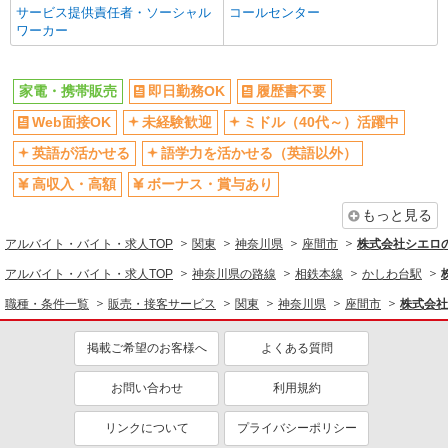
サービス提供責任者・ソーシャル
コールセンター
入社祝い金あり
各種手当（家族・役職・インセン
ワーカー
ティブなど）あり
制服貸与
社員登用あり
家電・携帯販売
即日勤務OK
履歴書不要
同じ職種から求人を探す
Web面接OK
未経験歓迎
ミドル（40代～）活躍中
販売・接客サービス
英語が活かせる
語学力を活かせる（英語以外）
家電・携帯販売
高収入・高額
ボーナス・賞与あり
同じ特徴から求人を探す
もっと見る
未経験歓迎
ミドル（40代～）活躍中
アルバイト・バイト・求人TOP
関東
神奈川県
座間市
株式会社シエロ
英語が活かせる
ボーナス・賞与あり
アルバイト・バイト・求人TOP
神奈川県の路線
相鉄本線
かしわ台駅
日払い
車通勤OK
職種・条件一覧
販売・接客サービス
関東
神奈川県
座間市
株式会社
交通費支給
社会保険あり
掲載ご希望のお客様へ
よくある質問
社員登用あり
お問い合わせ
利用規約
リンクについて
プライバシーポリシー