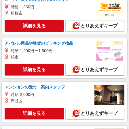
間あり 6ヶ月 ※経験・能力による 【試用期間】月
■ソフトバンク座間店 神奈川県 座間市 座間2
時給 1,350円
給 233500 円 〜 260200 円
丁目 215 1F
船橋市
詳細を見る
キープ
詳細を見る
とりあえずキープ
派遣社員
株式会社日本パーソナルビジネス 首都圏支社（T11_90）
アパレル用品や雑貨のピッキング検品
≪携帯販売｜家電量販店のauコーナー≫
時給 1,200円〜1,500円
時給1700円〜1800円 ◆交通費規定支給◆直雇
柏市
用へ切替後：月給286,200円＋交通費
神奈川県座間市相模が丘
詳細を見る
とりあえずキープ
詳細を見る
キープ
マンションの受付・案内スタッフ
派遣社員
時給 2,000円
株式会社日本パーソナルビジネス 首都圏支社（T11_1191）
渋谷区
≪携帯販売｜大型スーパーのソフトバンクコー
ナー≫
詳細を見る
とりあえずキープ
時給1500円 ◆交通費規定支給
神奈川県座間市東原