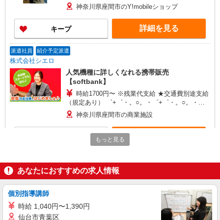
+゜ 入社祝い金10万円支給(規定有) お友達を紹介
神奈川県座間市のY!mobileショップ
頂くと, インセンティブ支給(規定有) ★月2回払
い・週払い可能（規程有）★ ゜・。○。・゜
詳細を見る
キープ
+゜・。○。・゜+゜
派遣社員
紹介予定派遣
株式会社シエロ
人気機種に詳しくなれる携帯販売
【softbank】
時給1700円〜 ※残業代支給 ★交通費別途支給
（規定あり） ゜+゜・。○。・゜+゜・。○。・゜
+゜ 入社祝い金10万円支給(規定有) お友達を紹介
神奈川県座間市の商業施設
頂くと, インセンティブ支給(規定有) ★月2回払
い・週払い可能（規程有）★ ゜・。○。・゜
詳細を見る
キープ
+゜・。○。・゜+゜
もっと見る
正社員
ソフトバンクイオンモール座間店
あなたにおすすめの求人情報
【店長職】ソフトバンクショップの携帯販売ス
タッフ
個別指導講師
月給 260,000円 〜 322,000円 試用期間あり 6
時給 1,040円〜1,390円
ヶ月 月給25万円以上 ※経験・能力による 【試用
仙台市青葉区
期間】月給 260000 円 〜 322000 円