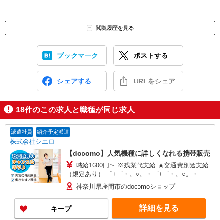
閲覧履歴を見る
ブックマーク
ポストする
シェアする
URLをシェア
18
件のこの求人と職種が同じ求人
派遣社員
紹介予定派遣
株式会社シエロ
【docomo】人気機種に詳しくなれる携帯販売
時給1600円〜 ※残業代支給 ★交通費別途支給
（規定あり） ゜+゜・。○。・゜+゜・。○。・゜
+゜ 入社祝い金10万円支給(規定有) お友達を紹介
神奈川県座間市のdocomoショップ
頂くと, インセンティブ支給(規定有) ★月2回払
い・週払い可能（規程有）★ ゜・。○。・゜
詳細を見る
キープ
+゜・。○。・゜+゜