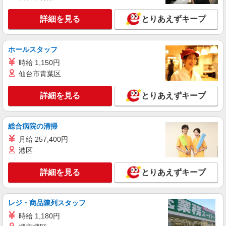
神奈川県座間市
詳細を見る
とりあえずキープ
詳細を見る
キープ
正社員
ホールスタッフ
ソフトバンクイオンモール座間店
時給 1,150円
【店長職】ソフトバンクショップの携帯販売ス
仙台市青葉区
タッフ
月給 260,000円 〜 322,000円 試用期間あり 6
詳細を見る
とりあえずキープ
ヶ月 月給25万円以上 ※経験・能力による 【試用
期間】月給 260000 円 〜 322000 円
■ソフトバンクイオンモール座間店 神奈川県
座間市 広野台2丁目 10‐4 イオンモール座間3F
総合病院の清掃
月給 257,400円
詳細を見る
キープ
港区
正社員
詳細を見る
とりあえずキープ
ワイモバイルイオンモール座間店
ワイモバイルショップの携帯販売スタッフ
月給 233,500円 〜 260,200円 固定残業代:
レジ・商品陳列スタッフ
23,500円 〜 26,200円（15時間相当） ＊＿ 試用期
時給 1,180円
間あり 6ヶ月 月給25万円以上 ※経験・能力による
■ワイモバイルイオンモール座間店 神奈川県座