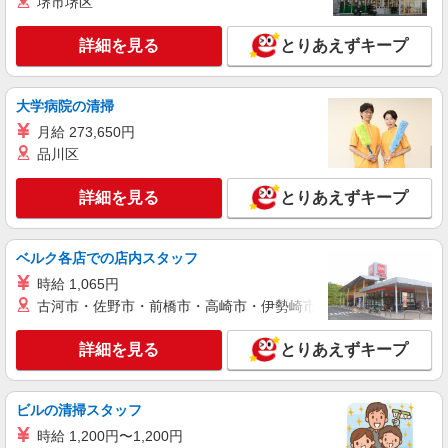
堺市堺区
【試用期間】月給 233500 円 〜 260200 円
間市広野台2丁目10‐4 イオンモール
詳細を見る
とりあえずキープ
詳細を見る
キープ
正社員
大学病院の清掃
ソフトバンクイオンモール座間店
月給 273,650円
ソフトバンクショップの携帯販売スタッフ
品川区
月給 233,500円 〜 260,200円 固定残業代:
23,500円 〜 26,200円（15時間相当） ＊＿ 試用期
詳細を見る
とりあえずキープ
間あり 6ヶ月 月給25万円以上 ※経験・能力による
■ソフトバンクイオンモール座間店 神奈川県
【試用期間】月給 233500 円 〜 260200 円
座間市 広野台2丁目 10‐4 イオンモール座間3F
ベルク各店での店内スタッフ
詳細を見る
キープ
時給 1,065円
古河市・佐野市・前橋市・高崎市・伊勢崎市・太田市・館林市・
正社員
ソフトバンク座間店
詳細を見る
とりあえずキープ
ソフトバンクショップの携帯販売スタッフ
月給 233,500円 〜 260,200円 固定残業代:
23,500円 〜 26,200円（15時間相当） ＊＿ 試用期
ビルの清掃スタッフ
間あり 6ヶ月 ※経験・能力による 【試用期間】月
■ソフトバンク座間店 神奈川県 座間市 座間2
時給 1,200円〜1,200円
給 233500 円 〜 260200 円