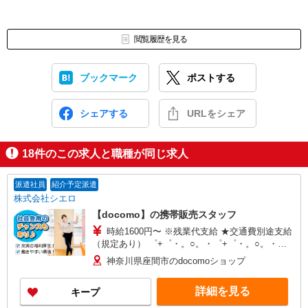
閲覧履歴を見る
ブックマーク
ポストする
シェアする
URLをシェア
18
件のこの求人と職種が同じ求人
派遣社員
紹介予定派遣
株式会社シエロ
【docomo】の携帯販売スタッフ
時給1600円〜 ※残業代支給 ★交通費別途支給
（規定あり） ゜+゜・。○。・゜+゜・。○。・゜
+゜ 入社祝い金10万円支給(規定有) お友達を紹介
神奈川県座間市のdocomoショップ
頂くと, インセンティブ支給(規定有) ★月2回払
い・週払い可能（規程有）★ ゜・。○。・゜
詳細を見る
キープ
+゜・。○。・゜+゜