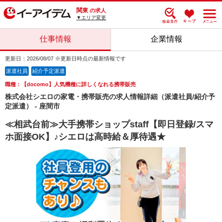
関東
の求人
▼エリア変更
仕事情報
企業情報
更新日：2026/08/07 ※更新日時点の最新情報です
派遣社員
紹介予定派遣
職種：【docomo】人気機種に詳しくなれる携帯販売
株式会社シエロの家電・携帯販売の求人情報詳細（派遣社員/紹介予
定派遣） - 座間市
≪相武台前≫大手携帯ショップstaff【即日登録/スマ
ホ面接OK】♪シエロは高時給＆厚待遇★