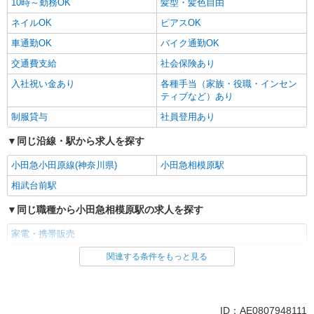
10時～勤務OK
髪型・髪色自由
ネイルOK
ピアスOK
車通勤OK
バイク通勤OK
交通費支給
社会保険あり
入社祝い金あり
各種手当（家族・役職・インセン
ティブなど）あり
制服貸与
社員登用あり
同じ沿線・駅から求人を探す
小田急小田原線(神奈川県)
小田急相模原駅
相武台前駅
同じ職種から小田急相模原駅の求人を探す
家電・携帯販売
関連する条件をもっと見る
同じ雇用形態から小田急相模原駅の求人を探す
派遣社員
紹介予定派遣
同じ特徴から小田急相模原駅の求人を探す
ID：AE0807948111