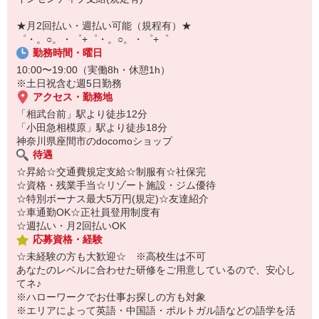
【スマホ面接実施中】
￣￣￣￣￣￣￣￣￣
★月2回払い・週払い可能（規程有）★
自宅に居ながらスマホでカンタン面接OK！
゜・。○。・゜+゜・。○。・゜+゜
オンライン面談なのでスピード対応。
勤務時間・曜日
10:00〜19:00（実働8h・休憩1h）
※土日祝含む週5日勤務
アクセス・勤務地
「相武台前」駅より徒歩12分
「小田急相模原」駅より徒歩18分
神奈川県座間市のdocomoショップ
待遇
☆昇給☆交通費規定支給☆制服有☆社保完
☆資格・残業手当☆リゾート施設・ジム優待
☆特別ボーナス最大5万円(規定)☆友達紹介
☆車通勤OK☆正社員登用制度有
☆週払い・月2回払いOK
応募資格・経験
☆未経験の方も大歓迎☆ ※高校生は不可
あなたのレベルに合わせた研修をご用意しているので、安心し
てネ♪
※ハローワークでお仕事お探しの方も対象
※エリアによって英語・中国語・ポルトガル語などの語学を活