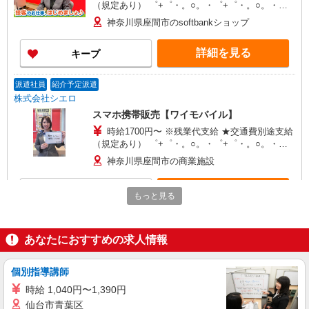
（規定あり） ゜+゜・。○。・゜+゜・。○。・゜
+゜ 入社祝い金10万円支給(規定有) お友達を紹介
神奈川県座間市のsoftbankショップ
頂くと, インセンティブ支給(規定有) ★月2回払
い・週払い可能（規程有）★ ゜・。○。・゜
詳細を見る
キープ
+゜・。○。・゜+゜
派遣社員
紹介予定派遣
株式会社シエロ
スマホ携帯販売【ワイモバイル】
時給1700円〜 ※残業代支給 ★交通費別途支給
（規定あり） ゜+゜・。○。・゜+゜・。○。・゜
+゜ 入社祝い金10万円支給(規定有) お友達を紹介
神奈川県座間市の商業施設
頂くと, インセンティブ支給(規定有) ★月2回払
い・週払い可能（規程有）★ ゜・。○。・゜
詳細を見る
キープ
+゜・。○。・゜+゜
もっと見る
契約社員
ソフトバンク販売契約社員【座間市エリア】
あなたにおすすめの求人情報
家電量販店内の携帯販売スタッフ
月給 279,340円 〜 279,340円 試用期間なし ※
個別指導講師
経験・能力による 【試用期間】時給 0 円 〜 0 円
時給 1,040円〜1,390円
■ソフトバンク販売契約社員【座間市エリア】
仙台市青葉区