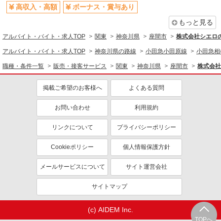
家電・携帯販売
高収入・高額
ボーナス・賞与あり
もっと見る
同じ特徴から求人を探す
アルバイト・バイト・求人TOP
関東
神奈川県
座間市
株式会社シエロ
未経験歓迎
ミドル（40代～）活躍中
アルバイト・バイト・求人TOP
神奈川県の路線
小田急小田原線
小田急相
英語が活かせる
ボーナス・賞与あり
職種・条件一覧
販売・接客サービス
関東
神奈川県
座間市
株式会社
日払い
車通勤OK
交通費支給
社会保険あり
掲載ご希望のお客様へ
よくある質問
社員登用あり
お問い合わせ
利用規約
リンクについて
プライバシーポリシー
Cookieポリシー
個人情報保護方針
メールサービスについて
サイト運営会社
サイトマップ
(c) AIDEM Inc.
TOPへ