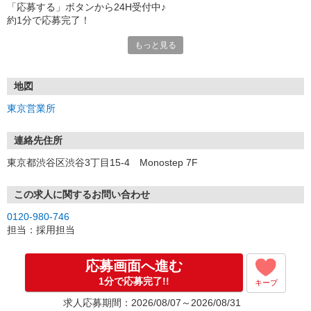
「応募する」ボタンから24H受付中♪
約1分で応募完了！
もっと見る
■電話応募の場合
電話応募も歓迎！（受付:10:00〜20:00）
土日祝も受付中♪
地図
【選考フロー】
東京営業所
①応募から3営業日を目安に、メールorお電話でご連絡します。
②面接日時を決定！「0120」から始まる電話番号からご連絡します
★スマホでWEB面接（LINEなど）・出張面接・事務所面接と選べま
連絡先住所
す
東京都渋谷区渋谷3丁目15-4 Monostep 7F
③面接実施（履歴書不要）
④勤務開始（スタート日は応相談）
※ご希望があれば、職場見学の調整もOKです！
この求人に関するお問い合わせ
0120-980-746
お気軽にご応募ください♪
担当：採用担当
応募画面へ進む
1分で応募完了!!
キープ
求人応募期間：2026/08/07～2026/08/31