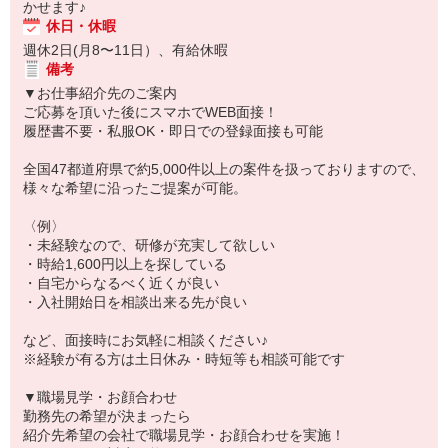
かせます♪
休日・休暇
週休2日(月8〜11日）、有給休暇
備考
▼お仕事紹介先のご案内
ご応募を頂いた後にスマホでWEB面接！
履歴書不要・私服OK・即日での登録面接も可能
全国47都道府県で約5,000件以上の案件を扱っておりますので、
様々な希望に沿ったご提案が可能。
〈例〉
・未経験なので、研修が充実して欲しい
・時給1,600円以上を探している
・自宅からなるべく近くが良い
・入社開始日を相談出来る先が良い
など、面接時にお気軽に相談ください♪
※経験が有る方は土日休み・時短等も相談可能です
▼職場見学・お顔合わせ
勤務先の希望が決まったら
紹介先希望の会社で職場見学・お顔合わせを実施！