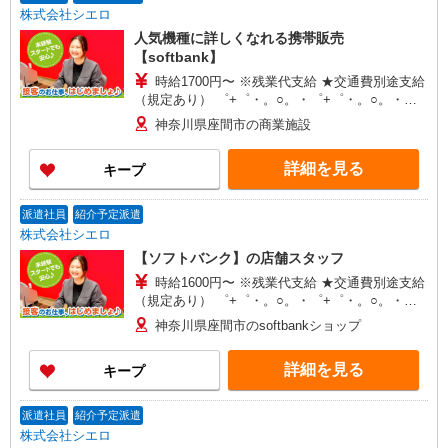
株式会社シエロ
人気機種に詳しくなれる携帯販売
【softbank】
時給1700円〜 ※残業代支給 ★交通費別途支給
（規定あり） ゜+゜・。○。・゜+゜・。○。・゜
+゜ 入社祝い金10万円支給(規定有) お友達を紹介
神奈川県座間市の商業施設
頂くと, インセンティブ支給(規定有) ★月2回払
い・週払い可能（規程有）★ ゜・。○。・゜
詳細を見る
キープ
+゜・。○。・゜+゜
派遣社員
紹介予定派遣
株式会社シエロ
【ソフトバンク】の店舗スタッフ
時給1600円〜 ※残業代支給 ★交通費別途支給
（規定あり） ゜+゜・。○。・゜+゜・。○。・゜
+゜ 入社祝い金10万円支給(規定有) お友達を紹介
神奈川県座間市のsoftbankショップ
頂くと, インセンティブ支給(規定有) ★月2回払
い・週払い可能（規程有）★ ゜・。○。・゜
詳細を見る
キープ
+゜・。○。・゜+゜
派遣社員
紹介予定派遣
株式会社シエロ