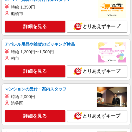
期間】月給 260000 円 〜 322000 円
■ソフトバンク座間店 神奈川県 座間市 座間2
時給 1,350円
丁目 215 1F
船橋市
詳細を見る
キープ
詳細を見る
とりあえずキープ
派遣社員
株式会社日本パーソナルビジネス 首都圏支社（T11_90）
アパレル用品や雑貨のピッキング検品
≪携帯販売｜家電量販店のauコーナー≫
時給 1,200円〜1,500円
時給1700円〜1800円 ◆交通費規定支給◆直雇
柏市
用へ切替後：月給286,200円＋交通費
神奈川県座間市相模が丘
詳細を見る
とりあえずキープ
詳細を見る
キープ
マンションの受付・案内スタッフ
派遣社員
時給 2,000円
株式会社日本パーソナルビジネス 首都圏支社（T11_1191）
渋谷区
≪携帯販売｜大型スーパーのソフトバンクコー
ナー≫
詳細を見る
とりあえずキープ
時給1500円 ◆交通費規定支給
神奈川県座間市東原