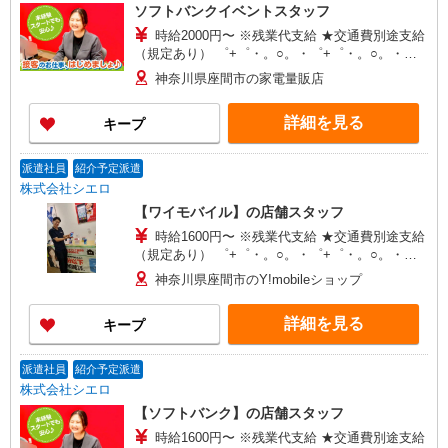
ソフトバンクイベントスタッフ
時給2000円〜 ※残業代支給 ★交通費別途支給
（規定あり） ゜+゜・。○。・゜+゜・。○。・゜
+゜ 入社祝い金10万円支給(規定有) お友達を紹介
神奈川県座間市の家電量販店
頂くと, インセンティブ支給(規定有) ★月2回払
い・週払い可能（規程有）★ ゜・。○。・゜
詳細を見る
キープ
+゜・。○。・゜+゜
派遣社員
紹介予定派遣
株式会社シエロ
【ワイモバイル】の店舗スタッフ
時給1600円〜 ※残業代支給 ★交通費別途支給
（規定あり） ゜+゜・。○。・゜+゜・。○。・゜
+゜ 入社祝い金10万円支給(規定有) お友達を紹介
神奈川県座間市のY!mobileショップ
頂くと, インセンティブ支給(規定有) ★月2回払
い・週払い可能（規程有）★ ゜・。○。・゜
詳細を見る
キープ
+゜・。○。・゜+゜
派遣社員
紹介予定派遣
株式会社シエロ
【ソフトバンク】の店舗スタッフ
時給1600円〜 ※残業代支給 ★交通費別途支給