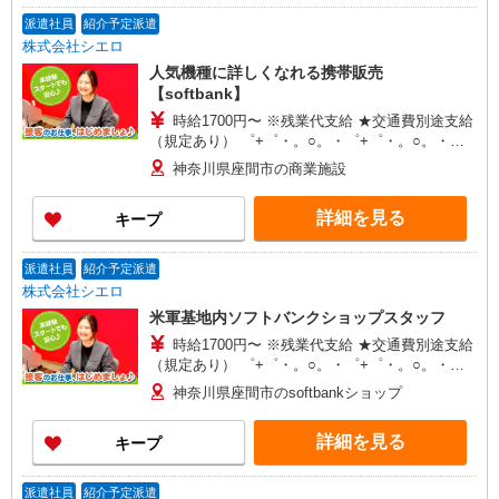
派遣社員
紹介予定派遣
株式会社シエロ
人気機種に詳しくなれる携帯販売
【softbank】
時給1700円〜 ※残業代支給 ★交通費別途支給
（規定あり） ゜+゜・。○。・゜+゜・。○。・゜
+゜ 入社祝い金10万円支給(規定有) お友達を紹介
神奈川県座間市の商業施設
頂くと, インセンティブ支給(規定有) ★月2回払
い・週払い可能（規程有）★ ゜・。○。・゜
詳細を見る
キープ
+゜・。○。・゜+゜
派遣社員
紹介予定派遣
株式会社シエロ
米軍基地内ソフトバンクショップスタッフ
時給1700円〜 ※残業代支給 ★交通費別途支給
（規定あり） ゜+゜・。○。・゜+゜・。○。・゜
+゜ 入社祝い金10万円支給(規定有) お友達を紹介
神奈川県座間市のsoftbankショップ
頂くと, インセンティブ支給(規定有) ★月2回払
い・週払い可能（規程有）★ ゜・。○。・゜
詳細を見る
キープ
+゜・。○。・゜+゜
派遣社員
紹介予定派遣