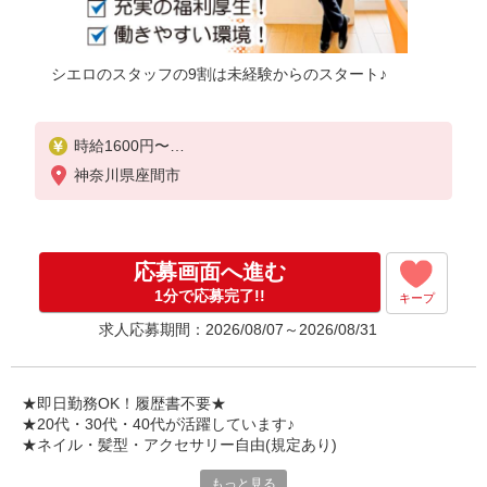
シエロのスタッフの9割は未経験からのスタート♪
時給1600円〜
※残業代支給
神奈川県座間市
★交通費別途支給（規定あり）
゜+゜・。○。・゜+゜・。○。・゜+゜
入社祝い金10万円支給(規定有)
応募画面へ進む
お友達を紹介頂くと,
1分で応募完了!!
キープ
インセンティブ支給(規定有)
求人応募期間：2026/08/07～2026/08/31
★月2回払い・週払い可能（規程有）★
゜・。○。・゜+゜・。○。・゜+゜
★即日勤務OK！履歴書不要★
★20代・30代・40代が活躍しています♪
★ネイル・髪型・アクセサリー自由(規定あり)
もっと見る
シエロのスタッフは9割が未経験スタート。