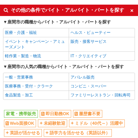
即日勤務OK
履歴書不要
その他の条件でバイト・アルバイト・パートを探す
Web面接OK
未経験歓迎
座間市の職種からバイト・アルバイト・パートを探す
ミドル（40代～）活躍中
英語が活かせる
医療・介護・福祉
ヘルス・ビューティー
語学力を活かせる（英語以外）
高収入・高額
イベント・キャンペーン・アミュ
販売・接客サービス
ボーナス・賞与あり
昇給あり
ーズメント
日払い
週払い
軽作業・製造・物流
IT・クリエイティブ
10時～勤務OK
髪型・髪色自由
座間市の人気の職種からバイト・アルバイト・パートを探す
ネイルOK
ピアスOK
一般・営業事務
アパレル販売
車通勤OK
バイク通勤OK
医療事務・受付・クラーク
コンビニ・スーパー
交通費支給
社会保険あり
食品製造・加工
ファミリーレストラン・回転寿司
入社祝い金あり
各種手当（家族・役職・インセン
ティブなど）あり
制服貸与
社員登用あり
家電・携帯販売
即日勤務OK
履歴書不要
同じ職種から求人を探す
Web面接OK
未経験歓迎
ミドル（40代～）活躍中
販売・接客サービス
英語が活かせる
語学力を活かせる（英語以外）