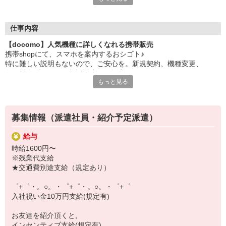
大手キャリアの店舗勤務なので安心・安定！
一度身に着けた知識は、
ずっと先まで役に立ちます！
仕事内容
【docomo】人気機種に詳しくなれる携帯販売
丁寧な研修もあるので、
携帯shopにて、スマホを案内するおシゴト♪
みなさんから働きやすいと好評です♪
特に難しい説明もないので、ご安心を。新規契約、機種変更、
最新アプリ事情やお得なプラン、
各種料金プランのご相談対応・ご提案などをお願いします。
スマホの裏ワザを学べるチャンス♪
もっと見る
初めての方でも安心♪
【選べるお仕事いろいろ】
あなた専属のコーディネーターが親切・丁寧にフォローするので、
￣￣￣￣￣￣￣￣￣￣￣
満足度◎
▼オフィスワーク
募集情報（派遣社員・紹介予定派遣）
事務、経理、データ入力、コールセンター、受付
■携帯やインターネット販売業務
▼工場・製造・軽作業系
給与
docomo(ドコモ)/au(エーユー)・KDDI/softbank(ソフトバンク)など
機械/食品製造・梱包・仕分け・加工・組立・検査
時給1600円〜
の大手キャリアから
▼美容系
※残業代支給
ワイモバイル(Y!mobille)、楽天モバイル、UQなど格安スマホまで幅
眉毛サロンのアイブロウ・ネイリスト・エステ
★交通費別途支給（規定あり）
広く紹介可能♪
▼営業・販売
人気のApple（アップル）店舗もございます！
法人営業・アパレル販売・個別指導塾・人材紹介
゜+゜・。○。・゜+゜・。○。・゜+゜
▼人気案件も多数♪
入社祝い金10万円支給(規定有)
短期・期間限定・オープニング・官公庁案件
上場/優良/大手企業など
お友達を紹介頂くと,
インセンティブ支給(規定有)