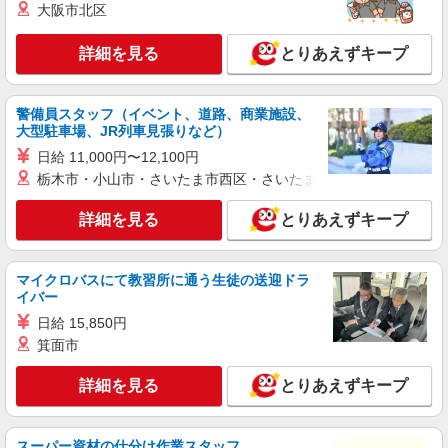
丁目 215 1F
大阪市北区
詳細を見る
キープ
詳細を見る
とりあえずキープ
正社員
警備員スタッフ（イベント、道路、商業施設、
ワイモバイルイオンモール座間店
大型駐車場、JR列車見張りなど）
【店長職】ワイモバイルショップの携帯販売ス
タッフ
日給 11,000円〜12,100円
栃木市・小山市・さいたま市西区・さいたま市岩槻区・久喜市・
月給 260,000円 〜 322,000円 試用期間あり 6
ヶ月 月給25万円以上 ※経験・能力による 【試用
期間】月給 260000 円 〜 322000 円
詳細を見る
とりあえずキープ
■ワイモバイルイオンモール座間店 神奈川県座
間市広野台2丁目10‐4 イオンモール
マイクロバスにて教習所に通う生徒の送迎ドラ
詳細を見る
キープ
イバー
日給 15,850円
正社員
箕面市
ソフトバンク座間店
【店長職】ソフトバンクショップの携帯販売ス
詳細を見る
とりあえずキープ
タッフ
月給 260,000円 〜 322,000円 試用期間あり 6
ヶ月 月給25万円以上 ※経験・能力による 【試用
スーパー資材の仕分け作業スタッフ