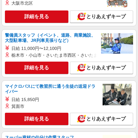
ソフトバンク販売契約社員【練馬区エリア】
大阪市北区
家電量販店内の携帯販売スタッフ
月給 279,340円 〜 279,340円 試用期間なし ※
詳細を見る
とりあえずキープ
経験・能力による 【試用期間】時給 0 円 〜 0 円
■ソフトバンク販売契約社員【練馬区エリア】
東京都練馬区
警備員スタッフ（イベント、道路、商業施設、
大型駐車場、JR列車見張りなど）
詳細を見る
日給 11,000円〜12,100円
キープ
栃木市・小山市・さいたま市西区・さいたま市岩槻区・久喜市・
正社員
詳細を見る
とりあえずキープ
ソフトバンク東武練馬店
ソフトバンクショップの携帯販売スタッフ
月給 237,478円 〜 302,366円 固定残業代:
マイクロバスにて教習所に通う生徒の送迎ドラ
30,651円 〜 39,026円（20時間相当） ＊時間外手
イバー
当は時間外労働の有無にかかわらず、固定残業代
■ソフトバンク東武練馬店 東京都 練馬区 北町
日給 15,850円
として支給し、相当時間を超える時間外労働分は
2丁目 25‐11 エトワール北町1階
法定どおり追加で支給します。 試用期間あり 3ヶ
箕面市
月 ※経験・能力による 【試用期間】月給 237478
詳細を見る
キープ
円 〜 302366 円
詳細を見る
とりあえずキープ
正社員
ソフトバンク上石神井店
スーパー資材の仕分け作業スタッフ