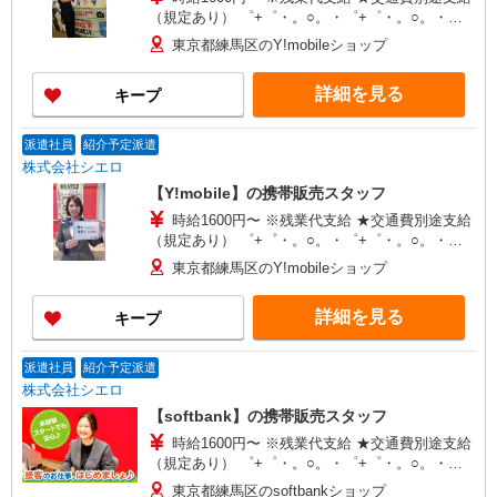
（規定あり） ゜+゜・。○。・゜+゜・。○。・゜
+゜ 入社祝い金10万円支給(規定有) お友達を紹介
東京都練馬区のY!mobileショップ
頂くと, インセンティブ支給(規定有) ★月2回払
い・週払い可能（規程有）★ ゜・。○。・゜
詳細を見る
キープ
+゜・。○。・゜+゜
派遣社員
紹介予定派遣
株式会社シエロ
【Y!mobile】の携帯販売スタッフ
時給1600円〜 ※残業代支給 ★交通費別途支給
（規定あり） ゜+゜・。○。・゜+゜・。○。・゜
+゜ 入社祝い金10万円支給(規定有) お友達を紹介
東京都練馬区のY!mobileショップ
頂くと, インセンティブ支給(規定有) ★月2回払
い・週払い可能（規程有）★ ゜・。○。・゜
詳細を見る
キープ
+゜・。○。・゜+゜
派遣社員
紹介予定派遣
株式会社シエロ
【softbank】の携帯販売スタッフ
時給1600円〜 ※残業代支給 ★交通費別途支給
（規定あり） ゜+゜・。○。・゜+゜・。○。・゜
+゜ 入社祝い金10万円支給(規定有) お友達を紹介
東京都練馬区のsoftbankショップ