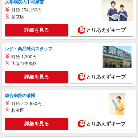
ソフトバンク練馬店
大学病院の中材滅菌
ソフトバンクショップの携帯販売スタッフ
月給 254,160円
月給 233,500円 〜 260,200円 固定残業代:
足立区
23,500円 〜 26,200円（15時間相当） ＊＿ 試用期
間あり 6ヶ月 月給25万円以上 ※経験・能力による
■ソフトバンク練馬店 東京都 練馬区 豊玉北5
詳細を見る
とりあえずキープ
【試用期間】月給 233500 円 〜 260200 円
丁目 17‐7 ネリマビル1F、B1F
詳細を見る
キープ
レジ・商品陳列スタッフ
時給 1,300円
正社員
大阪市中央区
ソフトバンク光が丘店
ソフトバンクショップの携帯販売スタッフ
詳細を見る
とりあえずキープ
月給 233,500円 〜 260,200円 固定残業代:
23,500円 〜 26,200円（15時間相当） ＊＿ 試用期
間あり 6ヶ月 月給25万円以上 ※経験・能力による
総合病院の清掃
■ソフトバンク光が丘店 東京都 練馬区 光が丘
【試用期間】月給 233500 円 〜 260200 円
5丁目 1‐1 IMA3F
月給 273,650円
杉並区
詳細を見る
キープ
詳細を見る
とりあえずキープ