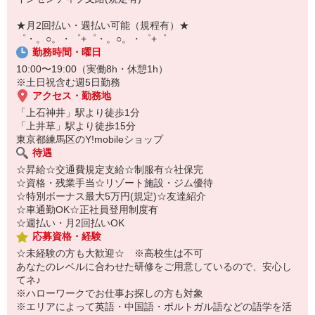
【スマホ面接実施中】
￣￣￣￣￣￣￣￣￣
★月2回払い・週払い可能（規程有）★
自宅に居ながらスマホでカンタン面接OK！
゜・。○。・゜+゜・。○。・゜+゜
オンライン面談なのでスピード対応。
勤務時間・曜日
10:00〜19:00（実働8h・休憩1h）
※土日祝含む週5日勤務
アクセス・勤務地
「上石神井」駅より徒歩1分
「上井草」駅より徒歩15分
東京都練馬区のY!mobileショップ
待遇
☆昇給☆交通費規定支給☆制服有☆社保完
☆資格・残業手当☆リゾート施設・ジム優待
☆特別ボーナス最大5万円(規定)☆友達紹介
☆車通勤OK☆正社員登用制度有
☆週払い・月2回払いOK
応募資格・経験
☆未経験の方も大歓迎☆ ※高校生は不可
あなたのレベルに合わせた研修をご用意しているので、安心し
てネ♪
※ハローワークでお仕事お探しの方も対象
※エリアによって英語・中国語・ポルトガル語などの語学を活