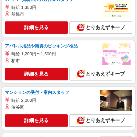
ソフトバンクショップの携帯販売スタッフ
時給 1,350円
月給 233,500円 〜 260,200円 固定残業代:
船橋市
23,500円 〜 26,200円（15時間相当） ＊＿ 試用期
間あり 6ヶ月 月給25万円以上 ※経験・能力による
■ソフトバンク上石神井店 東京都 練馬区 上石
詳細を見る
とりあえずキープ
【試用期間】月給 233500 円 〜 260200 円
神井1丁目 5‐12 湯山ビル1階
詳細を見る
キープ
アパレル用品や雑貨のピッキング検品
時給 1,200円〜1,500円
正社員
柏市
ソフトバンク光が丘店
【店長職】ソフトバンクショップの携帯販売ス
詳細を見る
とりあえずキープ
タッフ
月給 260,000円 〜 322,000円 試用期間あり 6
ヶ月 月給25万円以上 ※経験・能力による 【試用
マンションの受付・案内スタッフ
期間】月給 260000 円 〜 322000 円
■ソフトバンク光が丘店 東京都 練馬区 光が丘
時給 2,000円
5丁目 1‐1 IMA3F
渋谷区
詳細を見る
キープ
詳細を見る
とりあえずキープ
正社員