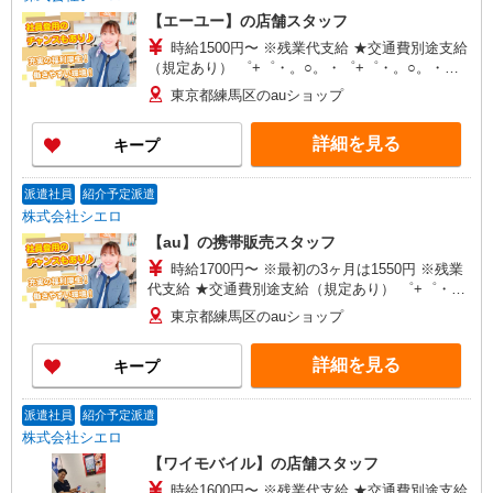
【エーユー】の店舗スタッフ
時給1500円〜 ※残業代支給 ★交通費別途支給
（規定あり） ゜+゜・。○。・゜+゜・。○。・゜
+゜ 入社祝い金10万円支給(規定有) お友達を紹介
東京都練馬区のauショップ
頂くと, インセンティブ支給(規定有) ★月2回払
い・週払い可能（規程有）★ ゜・。○。・゜
詳細を見る
キープ
+゜・。○。・゜+゜
派遣社員
紹介予定派遣
株式会社シエロ
【au】の携帯販売スタッフ
時給1700円〜 ※最初の3ヶ月は1550円 ※残業
代支給 ★交通費別途支給（規定あり） ゜+゜・。
○。・゜+゜・。○。・゜+゜ 入社祝い金10万円支
東京都練馬区のauショップ
給(規定有) お友達を紹介頂くと, インセンティブ支
給(規定有) ★月2回払い・週払い可能（規程有）★
詳細を見る
キープ
゜・。○。・゜+゜・。○。・゜+゜
派遣社員
紹介予定派遣
株式会社シエロ
【ワイモバイル】の店舗スタッフ
時給1600円〜 ※残業代支給 ★交通費別途支給