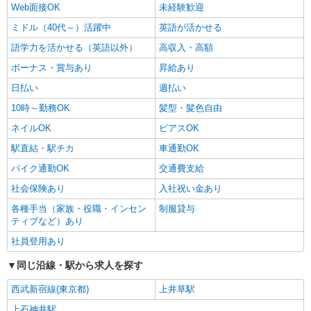
Web面接OK
未経験歓迎
ミドル（40代～）活躍中
英語が活かせる
語学力を活かせる（英語以外）
高収入・高額
ボーナス・賞与あり
昇給あり
日払い
週払い
10時～勤務OK
髪型・髪色自由
ネイルOK
ピアスOK
駅直結・駅チカ
車通勤OK
バイク通勤OK
交通費支給
社会保険あり
入社祝い金あり
各種手当（家族・役職・インセン
制服貸与
ティブなど）あり
社員登用あり
同じ沿線・駅から求人を探す
西武新宿線(東京都)
上井草駅
上石神井駅