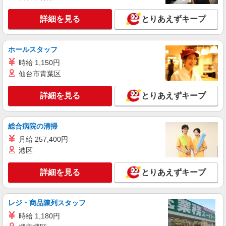
詳細を見る
キープ
+゜・。○。・゜+゜
詳細を見る
とりあえずキープ
派遣社員
紹介予定派遣
株式会社シエロ
ホールスタッフ
【楽天モバイル】の携帯販売スタッフ
時給 1,150円
月給245250円〜 ※残業代支給 ★交通費別途支
給（規定あり） ゜+゜・。○。・゜+゜・。
仙台市青葉区
○。・゜+゜ 入社祝い金10万円支給(規定有) お友達
東京都練馬区の楽天モバイルショップ
を紹介頂くと, インセンティブ支給(規定有) ゜・。
詳細を見る
とりあえずキープ
○。・゜+゜・。○。・゜+゜
詳細を見る
キープ
総合病院の清掃
派遣社員
紹介予定派遣
月給 257,400円
株式会社シエロ
港区
人気機種に詳しくなれる携帯販売【docomo】
時給1700円〜 ※残業代支給 ★交通費別途支給
詳細を見る
とりあえずキープ
（規定あり） ゜+゜・。○。・゜+゜・。○。・゜
+゜ 入社祝い金10万円支給(規定有) お友達を紹介
東京都練馬区の家電量販店
頂くと, インセンティブ支給(規定有) ★月2回払
い・週払い可能（規程有）★ ゜・。○。・゜
レジ・商品陳列スタッフ
詳細を見る
キープ
+゜・。○。・゜+゜
時給 1,180円