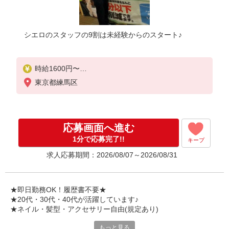
シエロのスタッフの9割は未経験からのスタート♪
時給1600円〜
※残業代支給
東京都練馬区
★交通費別途支給（規定あり）
゜+゜・。○。・゜+゜・。○。・゜+゜
入社祝い金10万円支給(規定有)
応募画面へ進む
お友達を紹介頂くと,
1分で応募完了!!
キープ
インセンティブ支給(規定有)
求人応募期間：2026/08/07～2026/08/31
★月2回払い・週払い可能（規程有）★
゜・。○。・゜+゜・。○。・゜+゜
★即日勤務OK！履歴書不要★
★20代・30代・40代が活躍しています♪
★ネイル・髪型・アクセサリー自由(規定あり)
もっと見る
シエロのスタッフは9割が未経験スタート。