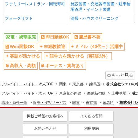
ファミリーレストラン・回転寿司
施設警備・交通誘導警備・駐車輪
バイク通勤OK
交通費支給
場管理・イベント警備
社会保険あり
入社祝い金あり
フォークリフト
清掃・ハウスクリーニング
各種手当（家族・役職・インセン
制服貸与
ティブなど）あり
家電・携帯販売
即日勤務OK
履歴書不要
社員登用あり
Web面接OK
未経験歓迎
ミドル（40代～）活躍中
同じ職種から求人を探す
英語が活かせる
語学力を活かせる（英語以外）
販売・接客サービス
高収入・高額
ボーナス・賞与あり
家電・携帯販売
もっと見る
同じ特徴から求人を探す
アルバイト・バイト・求人TOP
関東
東京都
練馬区
株式会社シエロの
未経験歓迎
ミドル（40代～）活躍中
アルバイト・バイト・求人TOP
東京都の路線
西武新宿線
上井草駅
株
英語が活かせる
ボーナス・賞与あり
職種・条件一覧
販売・接客サービス
関東
東京都
練馬区
株式会社シ
日払い
車通勤OK
掲載ご希望のお客様へ
よくある質問
交通費支給
社会保険あり
社員登用あり
お問い合わせ
利用規約