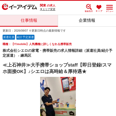
関東
の求人
▼エリア変更
仕事情報
企業情報
更新日：2026/08/07 ※更新日時点の最新情報です
派遣社員
紹介予定派遣
職種：【Y!mobile】人気機種に詳しくなれる携帯販売
株式会社シエロの家電・携帯販売の求人情報詳細（派遣社員/紹介予
定派遣） - 練馬区
≪上石神井≫大手携帯ショップstaff【即日登録/スマ
ホ面接OK】♪シエロは高時給＆厚待遇★