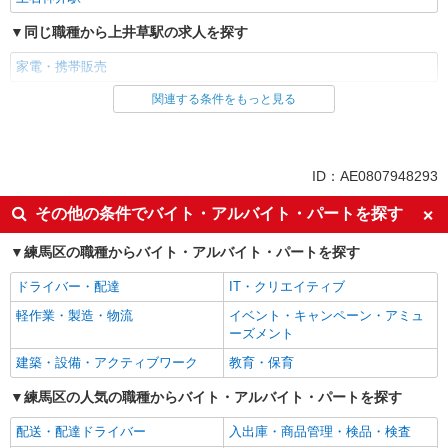
同じ職種から上井草駅の求人を探す
家電・携帯販売
関連する条件をもっと見る
同じ雇用形態から上井草駅の求人を探す
派遣社員
紹介予定派遣
同じ特徴から上井草駅の求人を探す
ID：AE0807948293
即日勤務OK
履歴書不要
その他の条件でバイト・アルバイト・パートを探す
Web面接OK
未経験歓迎
練馬区の職種からバイト・アルバイト・パートを探す
ミドル（40代～）活躍中
英語が活かせる
ドライバー・配達
IT・クリエイティブ
語学力を活かせる（英語以外）
高収入・高額
軽作業・製造・物流
イベント・キャンペーン・アミュ
ボーナス・賞与あり
昇給あり
ーズメント
日払い
週払い
建築・設備・アクティブワーク
教育・保育
10時～勤務OK
髪型・髪色自由
練馬区の人気の職種からバイト・アルバイト・パートを探す
ネイルOK
ピアスOK
配送・配達ドライバー
入出庫・商品管理・検品・検査
駅直結・駅チカ
車通勤OK