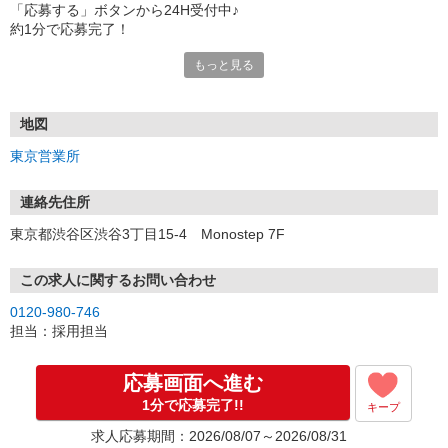
「応募する」ボタンから24H受付中♪
約1分で応募完了！
もっと見る
■電話応募の場合
電話応募も歓迎！（受付:10:00〜20:00）
土日祝も受付中♪
地図
【選考フロー】
東京営業所
①応募から3営業日を目安に、メールorお電話でご連絡します。
②面接日時を決定！「0120」から始まる電話番号からご連絡します
★スマホでWEB面接（LINEなど）・出張面接・事務所面接と選べま
連絡先住所
す
東京都渋谷区渋谷3丁目15-4 Monostep 7F
③面接実施（履歴書不要）
④勤務開始（スタート日は応相談）
※ご希望があれば、職場見学の調整もOKです！
この求人に関するお問い合わせ
0120-980-746
お気軽にご応募ください♪
担当：採用担当
応募画面へ進む
1分で応募完了!!
キープ
求人応募期間：2026/08/07～2026/08/31