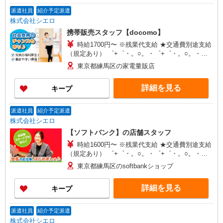
派遣社員
紹介予定派遣
株式会社シエロ
携帯販売スタッフ【docomo】
時給1700円〜 ※残業代支給 ★交通費別途支給
（規定あり） ゜+゜・。○。・゜+゜・。○。・゜
+゜ 入社祝い金10万円支給(規定有) お友達を紹介
東京都練馬区の家電量販店
頂くと, インセンティブ支給(規定有) ★月2回払
い・週払い可能（規程有）★ ゜・。○。・゜
詳細を見る
キープ
+゜・。○。・゜+゜
派遣社員
紹介予定派遣
株式会社シエロ
【ソフトバンク】の店舗スタッフ
時給1600円〜 ※残業代支給 ★交通費別途支給
（規定あり） ゜+゜・。○。・゜+゜・。○。・゜
+゜ 入社祝い金10万円支給(規定有) お友達を紹介
東京都練馬区のsoftbankショップ
頂くと, インセンティブ支給(規定有) ★月2回払
い・週払い可能（規程有）★ ゜・。○。・゜
詳細を見る
キープ
+゜・。○。・゜+゜
派遣社員
紹介予定派遣
株式会社シエロ