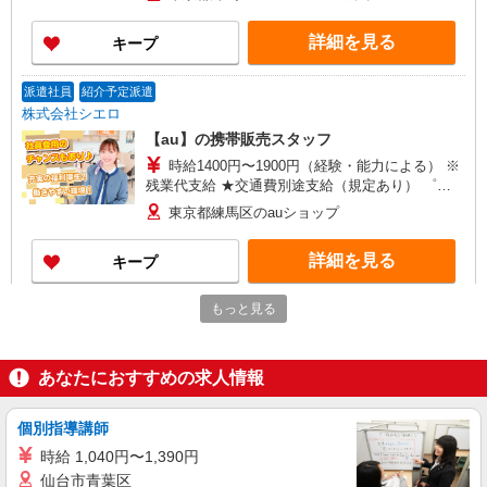
頂くと, インセンティブ支給(規定有) ★月2回払
い・週払い可能（規程有）★ ゜・。○。・゜
詳細を見る
キープ
+゜・。○。・゜+゜
派遣社員
紹介予定派遣
株式会社シエロ
【au】の携帯販売スタッフ
時給1400円〜1900円（経験・能力による） ※
残業代支給 ★交通費別途支給（規定あり） ゜
+゜・。○。・゜+゜・。○。・゜+゜ 入社祝い金10
東京都練馬区のauショップ
万円支給(規定有) お友達を紹介頂くと, インセンテ
ィブ支給(規定有) ★月2回払い・週払い可能（規程
詳細を見る
キープ
有）★ ゜・。○。・゜+゜・。○。・゜+゜
もっと見る
派遣社員
紹介予定派遣
株式会社シエロ
【softbank】人気機種に詳しくなれる携帯販
あなたにおすすめの求人情報
売
時給1600円〜 ※残業代支給 ★交通費別途支給
（規定あり） ゜+゜・。○。・゜+゜・。○。・゜
個別指導講師
+゜ 入社祝い金10万円支給(規定有) お友達を紹介
東京都練馬区のsoftbankショップ
時給 1,040円〜1,390円
頂くと, インセンティブ支給(規定有) ★月2回払
仙台市青葉区
い・週払い可能（規程有）★ ゜・。○。・゜