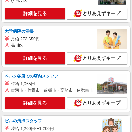
堺市堺区
派遣社員
紹介予定派遣
株式会社シエロ
詳細を見る
とりあえずキープ
携帯販売スタッフ【au】
時給1730円〜 ※残業代支給 ★交通費別途支給
（規定あり） ゜+゜・。○。・゜+゜・。○。・゜
大学病院の清掃
+゜ 入社祝い金10万円支給(規定有) お友達を紹介
東京都練馬区の家電量販店
月給 273,650円
頂くと, インセンティブ支給(規定有) ★月2回払
い・週払い可能（規程有）★ ゜・。○。・゜
品川区
詳細を見る
キープ
+゜・。○。・゜+゜
詳細を見る
とりあえずキープ
正社員
ソフトバンク地下鉄赤塚店
ソフトバンクショップの携帯販売スタッフ
ベルク各店での店内スタッフ
月給 237,478円 〜 302,366円 固定残業代:
時給 1,065円
30,651円 〜 39,026円（20時間相当） ＊時間外手
古河市・佐野市・前橋市・高崎市・伊勢崎市・太田市・館林市・
当は時間外労働の有無にかかわらず、固定残業代
■ソフトバンク地下鉄赤塚店 東京都 練馬区 田
として支給し、相当時間を超える時間外労働分は
柄2丁目 49‐10
詳細を見る
とりあえずキープ
法定どおり追加で支給します。 試用期間あり 3ヶ
月 ※経験・能力による 【試用期間】月給 237478
詳細を見る
キープ
円 〜 302366 円
ビルの清掃スタッフ
契約社員
時給 1,200円〜1,200円