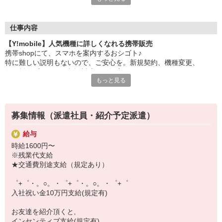
大手キャリアの店舗勤務なので安心・安定！
一度身に着けた知識は、
ずっと先まで役に立ちます！
仕事内容
【Y!mobile】人気機種に詳しくなれる携帯販売
丁寧な研修もあるので、
携帯shopにて、スマホを案内するおシゴト♪
みなさんから働きやすいと好評です♪
特に難しい説明もないので、ご安心を。新規契約、機種変更、
最新アプリ事情やお得なプラン、
各種料金プランのご相談対応・ご提案などをお願いします。
スマホの裏ワザを学べるチャンス♪
もっと見る
初めての方でも安心♪
【選べるお仕事いろいろ】
あなた専属のコーディネーターが親切・丁寧にフォローするので、
￣￣￣￣￣￣￣￣￣￣￣
満足度◎
▼オフィスワーク
募集情報（派遣社員・紹介予定派遣）
事務、経理、データ入力、コールセンター、受付
■携帯やインターネット販売業務
▼工場・製造・軽作業系
給与
docomo(ドコモ)/au(エーユー)・KDDI/softbank(ソフトバンク)など
機械/食品製造・梱包・仕分け・加工・組立・検査
時給1600円〜
の大手キャリアから
▼美容系
※残業代支給
ワイモバイル(Y!mobille)、楽天モバイル、UQなど格安スマホまで幅
眉毛サロンのアイブロウ・ネイリスト・エステ
★交通費別途支給（規定あり）
広く紹介可能♪
▼営業・販売
人気のApple（アップル）店舗もございます！
法人営業・アパレル販売・個別指導塾・人材紹介
゜+゜・。○。・゜+゜・。○。・゜+゜
▼人気案件も多数♪
入社祝い金10万円支給(規定有)
短期・期間限定・オープニング・官公庁案件
上場/優良/大手企業など
お友達を紹介頂くと,
インセンティブ支給(規定有)