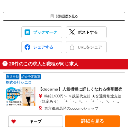
閲覧履歴を見る
ブックマーク
ポストする
シェアする
URLをシェア
20
件のこの求人と職種が同じ求人
派遣社員
紹介予定派遣
株式会社シエロ
【docomo】人気機種に詳しくなれる携帯販売
時給1400円〜 ※残業代支給 ★交通費別途支給
（規定あり） ゜+゜・。○。・゜+゜・。○。・゜
+゜ 入社祝い金10万円支給(規定有) お友達を紹介
東京都練馬区のdocomoショップ
頂くと, インセンティブ支給(規定有) ★月2回払
い・週払い可能（規程有）★ ゜・。○。・゜
詳細を見る
キープ
+゜・。○。・゜+゜