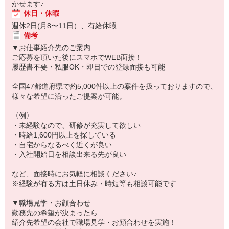
かせます♪
休日・休暇
週休2日(月8〜11日）、有給休暇
備考
▼お仕事紹介先のご案内
ご応募を頂いた後にスマホでWEB面接！
履歴書不要・私服OK・即日での登録面接も可能
全国47都道府県で約5,000件以上の案件を扱っておりますので、
様々な希望に沿ったご提案が可能。
〈例〉
・未経験なので、研修が充実して欲しい
・時給1,600円以上を探している
・自宅からなるべく近くが良い
・入社開始日を相談出来る先が良い
など、面接時にお気軽に相談ください♪
※経験が有る方は土日休み・時短等も相談可能です
▼職場見学・お顔合わせ
勤務先の希望が決まったら
紹介先希望の会社で職場見学・お顔合わせを実施！