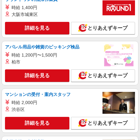
千葉県市川市田尻
時給 1,400円
大阪市城東区
詳細を見る
キープ
詳細を見る
とりあえずキープ
パート
ケーズデンキ 市川インター店
携帯電話販売・アドバイザースタッフ
アパレル用品や雑貨のピッキング検品
時給1,600円 ★年1回、昇給・昇格制度あり・
時給 1,200円〜1,500円
賞与あり ※当社規定あり ※アルバイト除
柏市
く
千葉県市川市田尻1丁目6番5号
詳細を見る
とりあえずキープ
詳細を見る
キープ
マンションの受付・案内スタッフ
パート
ケーズデンキ 市川インター店
時給 2,000円
レジスタッフ
渋谷区
時給1,270円〜1,370円 （勤務時間・日数・曜
日等による） ★年1回、昇給・昇格制度あり・賞
詳細を見る
とりあえずキープ
与あり ※当社規定あり ※アルバイト除く
千葉県市川市田尻1丁目6番5号
★上記時給はスタート時の時給です。