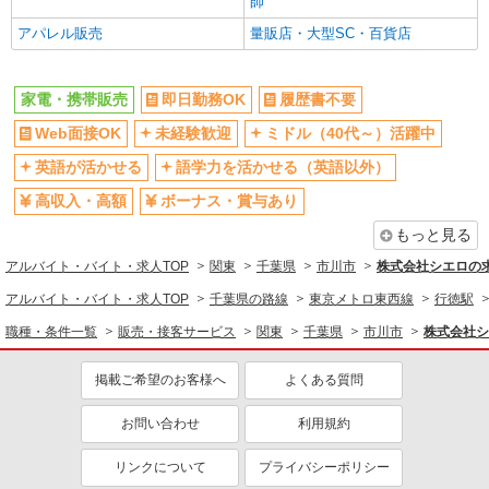
師
入社祝い金あり
各種手当（家族・役職・インセン
アパレル販売
量販店・大型SC・百貨店
ティブなど）あり
制服貸与
社員登用あり
家電・携帯販売
即日勤務OK
履歴書不要
同じ職種から求人を探す
Web面接OK
未経験歓迎
ミドル（40代～）活躍中
販売・接客サービス
英語が活かせる
語学力を活かせる（英語以外）
家電・携帯販売
高収入・高額
ボーナス・賞与あり
同じ特徴から求人を探す
もっと見る
未経験歓迎
ミドル（40代～）活躍中
アルバイト・バイト・求人TOP
関東
千葉県
市川市
株式会社シエロの
英語が活かせる
ボーナス・賞与あり
アルバイト・バイト・求人TOP
千葉県の路線
東京メトロ東西線
行徳駅
日払い
車通勤OK
職種・条件一覧
販売・接客サービス
関東
千葉県
市川市
株式会社シ
交通費支給
社会保険あり
掲載ご希望のお客様へ
よくある質問
社員登用あり
お問い合わせ
利用規約
リンクについて
プライバシーポリシー