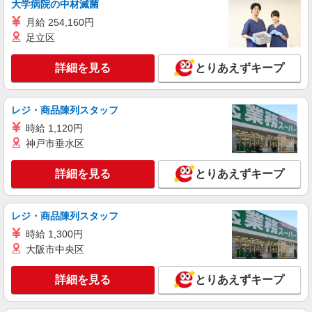
大学病院の中材滅菌
詳細を見る
キープ
月給 254,160円
足立区
パート
ケーズデンキ 市川インター店
詳細を見る
とりあえずキープ
接客スタッフ
時給1,200円〜1,300円 （勤務時間・日数・曜
日等による） ★年1回、昇給・昇格制度あり・賞
レジ・商品陳列スタッフ
与あり ※当社規定あり ※アルバイト除く
千葉県市川市田尻1丁目6番5号
★上記時給はスタート時の時給です。
時給 1,120円
神戸市垂水区
詳細を見る
キープ
詳細を見る
とりあえずキープ
パート
ケーズデンキ 市川インター店
販売スタッフ
レジ・商品陳列スタッフ
時給1,270円〜1,370円 （勤務時間・日数・曜
時給 1,300円
日等による） ★年1回、昇給・昇格制度あり・賞
大阪市中央区
与あり ※当社規定あり ※アルバイト除く
千葉県市川市田尻1丁目6番5号
★上記時給はスタート時の時給です。
詳細を見る
とりあえずキープ
詳細を見る
キープ