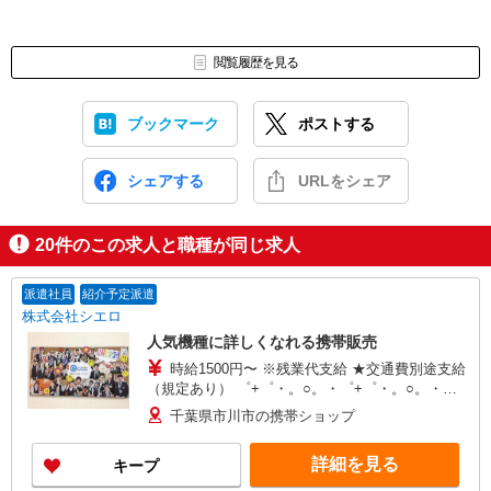
閲覧履歴を見る
ブックマーク
ポストする
シェアする
URLをシェア
20
件のこの求人と職種が同じ求人
派遣社員
紹介予定派遣
株式会社シエロ
人気機種に詳しくなれる携帯販売
時給1500円〜 ※残業代支給 ★交通費別途支給
（規定あり） ゜+゜・。○。・゜+゜・。○。・゜
+゜ 入社祝い金10万円支給(規定有) お友達を紹介
千葉県市川市の携帯ショップ
頂くと, インセンティブ支給(規定有) ★月2回払
い・週払い可能（規程有）★ ゜・。○。・゜
詳細を見る
キープ
+゜・。○。・゜+゜