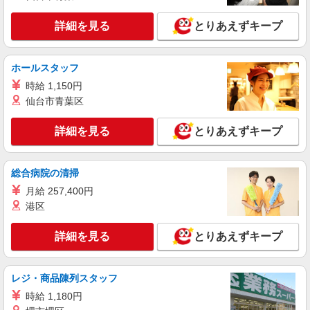
家電量販店内の携帯販売スタッフ
月給 279,340円 〜 279,340円 試用期間なし ※
詳細を見る
とりあえずキープ
経験・能力による 【試用期間】時給 0 円 〜 0 円
■ソフトバンク販売契約社員【市川市エリア】
千葉県市川市
ホールスタッフ
時給 1,150円
詳細を見る
キープ
仙台市青葉区
正社員
詳細を見る
とりあえずキープ
ソフトバンク本八幡店
ソフトバンクショップの携帯販売スタッフ
総合病院の清掃
月給 235,000円 〜 250,000円 固定残業代:
25,000円 〜 40,000円（15時間相当） ＊時間外手
月給 257,400円
当は時間外労働の有無にかかわらず、固定残業代
■ソフトバンク本八幡店 千葉県 市川市 八幡2
港区
として支給し、 相当時間を超える時間外労働は法
丁目 5‐8 ガレリアサーラ101号
定通り追加で支給します。固定残業代は約15.6〜
詳細を見る
とりあえずキープ
24.9時間相当 試用期間あり 3ヶ月 ※経験・能力に
詳細を見る
キープ
よる 【試用期間】月給 210000 円 〜 210000 円
レジ・商品陳列スタッフ
派遣社員
株式会社日本パーソナルビジネス 首都圏支社（T11_213）
時給 1,180円
≪携帯販売｜家電量販店のauコーナー≫