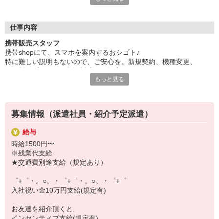
日々変わる専門知識を覚えるのはやっぱり大変。
でも心配ご無用！
仕事内容
シエロのご紹介するお店は、チームワークが良く
携帯販売スタッフ
お互いに教え合ったり、フォローしあったりする
携帯shopにて、スマホを案内するおシゴト♪
和気あいあいとした人間関係がある店舗ばかり！
特に難しい説明もないので、ご安心を。新規契約、機種変更、
皆で一緒にステップアップしましょう♪
各種料金プランのご相談対応・ご提案などをお願いします。
もっと見る
【選べるお仕事いろいろ】
初めての方でも安心♪
￣￣￣￣￣￣￣￣￣￣￣
あなた専属のコーディネーターが親切・丁寧にフォローするので、
▼オフィスワーク
満足度◎
事務、経理、データ入力、コールセンター、受付
募集情報（派遣社員・紹介予定派遣）
▼工場・製造・軽作業系
■携帯やインターネット販売業務
機械/食品製造・梱包・仕分け・加工・組立・検査
給与
docomo(ドコモ)/au(エーユー)・KDDI/softbank(ソフトバンク)など
▼美容系
時給1500円〜
の大手キャリアから
眉毛サロンのアイブロウ・ネイリスト・エステ
※残業代支給
ワイモバイル(Y!mobille)、楽天モバイル、UQなど格安スマホまで幅
▼営業・販売
★交通費別途支給（規定あり）
広く紹介可能♪
法人営業・アパレル販売・個別指導塾・人材紹介
人気のApple（アップル）店舗もございます！
▼人気案件も多数♪
゜+゜・。○。・゜+゜・。○。・゜+゜
短期・期間限定・オープニング・官公庁案件
入社祝い金10万円支給(規定有)
上場/優良/大手企業など
お友達を紹介頂くと,
【スマホ面接実施中】
インセンティブ支給(規定有)