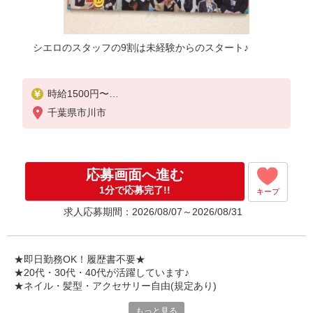
シエロのスタッフの9割は未経験からのスタート♪
時給1500円〜
※残業代支給
千葉県市川市
★交通費別途支給（規定あり）
゜+゜・。○。・゜+゜・。○。・゜+゜
入社祝い金10万円支給(規定有)
応募画面へ進む
お友達を紹介頂くと,
1分で応募完了!!
キープ
インセンティブ支給(規定有)
求人応募期間：2026/08/07～2026/08/31
★月2回払い・週払い可能（規程有）★
゜・。○。・゜+゜・。○。・゜+゜
★即日勤務OK！履歴書不要★
★20代・30代・40代が活躍しています♪
★ネイル・髪型・アクセサリー自由(規定あり)
もっと見る
新しい機種やプラン。