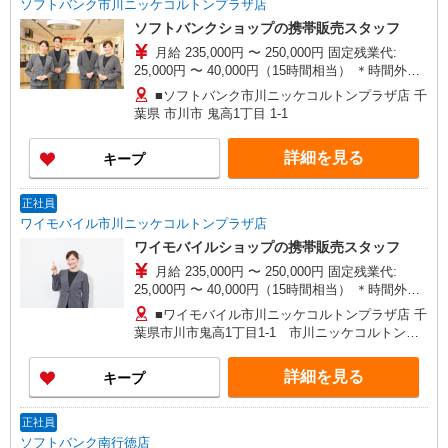
ソフトバンク市川ニッケコルトンプラザ店
ソフトバンクショップの携帯販売スタッフ
月給 235,000円 〜 250,000円 固定残業代:
25,000円 〜 40,000円（15時間相当） ＊時間外手
当は時間外労働の有無にかかわらず、固定残業代
■ソフトバンク市川ニッケコルトンプラザ店 千
として支給し、 相当時間を超える時間外労働は法
葉県 市川市 鬼高1丁目 1‐1
定通り追加で支給します。固定残業代は約15.6〜
24.9時間相当 試用期間あり 3ヶ月 ※経験・能力に
詳細を見る
キープ
よる 【試用期間】月給 210000 円 〜 210000 円
正社員
ワイモバイル市川ニッケコルトンプラザ店
ワイモバイルショップの携帯販売スタッフ
月給 235,000円 〜 250,000円 固定残業代:
25,000円 〜 40,000円（15時間相当） ＊時間外手
当は時間外労働の有無にかかわらず、固定残業代
■ワイモバイル市川ニッケコルトンプラザ店 千
として支給し、 相当時間を超える時間外労働は法
葉県市川市鬼高1丁目1‐1 市川ニッケコルトンプ
定通り追加で支給します。固定残業代は約15.6〜
ラザ2階
24.9時間相当 試用期間あり 3ヶ月 ※経験・能力に
詳細を見る
キープ
よる 【試用期間】月給 210000 円 〜 210000 円
正社員
ソフトバンク南行徳店