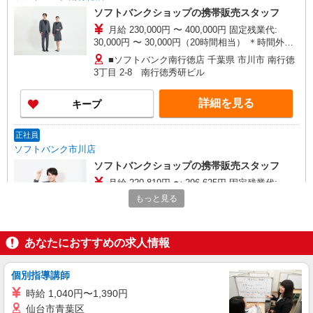
ソフトバンクショップの携帯販売スタッフ
月給 230,000円 〜 400,000円 固定残業代:
30,000円 〜 30,000円（20時間相当） ＊時間外手
当は時間外労働の有無にかかわらず、固定残業代
■ソフトバンク南行徳店 千葉県 市川市 南行徳
として支給し、相当時間を超える時間外労働分は
3丁目 2‐8 南行徳秀研ビル
法定どおり追加で支給します。 試用期間なし ※経
験・能力による
詳細を見る
キープ
正社員
ソフトバンク市川店
ソフトバンクショップの携帯販売スタッフ
月給 220,819円 〜 296,625円 固定残業代:
28,501円 〜 38,285円（20時間相当） ＊時間外手
もっと見る
当は時間外労働の有無にかかわらず、固定残業代
■ソフトバンク市川店 千葉県 市川市 市川1丁
として支給し、相当時間を超える時間外労働分は
目 9‐1
法定どおり追加で支給します。 試用期間あり 3ヶ
あなたにおすすめの求人情報
月 ※経験・能力による 【試用期間】月給 220819
詳細を見る
キープ
円 〜 296625 円
個別指導講師
契約社員
時給 1,040円〜1,390円
ソフトバンク販売契約社員【市川市エリア】
仙台市青葉区