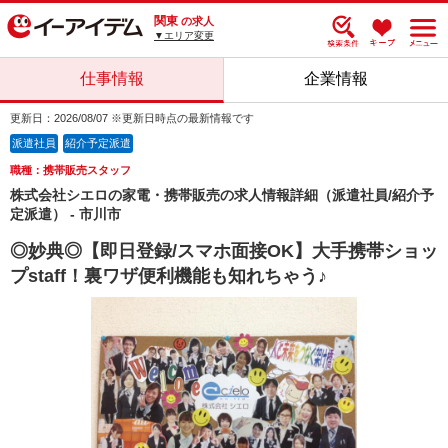
関東
の求人
▼エリア変更
仕事情報
企業情報
更新日：2026/08/07 ※更新日時点の最新情報です
派遣社員
紹介予定派遣
職種：携帯販売スタッフ
株式会社シエロの家電・携帯販売の求人情報詳細（派遣社員/紹介予
定派遣） - 市川市
◎妙典◎【即日登録/スマホ面接OK】大手携帯ショッ
プstaff！裏ワザ便利機能も知れちゃう♪