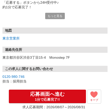
「応募する」ボタンから24H受付中♪
約1分で応募完了！
もっと見る
■電話応募の場合
電話応募も歓迎！（受付:10:00〜20:00）
土日祝も受付中♪
地図
【選考フロー】
東京営業所
①応募から3営業日を目安に、メールorお電話でご連絡します。
②面接日時を決定！「0120」から始まる電話番号からご連絡します
★スマホでWEB面接（LINEなど）・出張面接・事務所面接と選べま
連絡先住所
す
東京都渋谷区渋谷3丁目15-4 Monostep 7F
③面接実施（履歴書不要）
④勤務開始（スタート日は応相談）
※ご希望があれば、職場見学の調整もOKです！
この求人に関するお問い合わせ
0120-980-746
お気軽にご応募ください♪
担当：採用担当
応募画面へ進む
1分で応募完了!!
キープ
求人応募期間：2026/08/07～2026/08/31