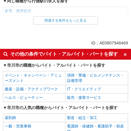
同じ職種から行徳駅の求人を探す
家電・携帯販売
関連する条件をもっと見る
同じ雇用形態から行徳駅の求人を探す
派遣社員
紹介予定派遣
同じ特徴から行徳駅の求人を探す
ID：AE0807948469
即日勤務OK
履歴書不要
その他の条件でバイト・アルバイト・パートを探す
Web面接OK
未経験歓迎
市川市の職種からバイト・アルバイト・パートを探す
ミドル（40代～）活躍中
英語が活かせる
イベント・キャンペーン・アミュ
清掃・警備・ビルメンテナンス・
語学力を活かせる（英語以外）
高収入・高額
ーズメント
設備管理
ボーナス・賞与あり
昇給あり
建築・設備・アクティブワーク
IT・クリエイティブ
日払い
週払い
ヘルス・ビューティー
販売・接客サービス
髪型・髪色自由
ネイルOK
市川市の人気の職種からバイト・アルバイト・パートを探す
ピアスOK
駅直結・駅チカ
薬剤師
製造・組立・加工
車通勤OK
バイク通勤OK
一般・営業事務
看護師・保健師・看護助手・助産
交通費支給
社会保険あり