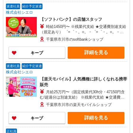
派遣社員
紹介予定派遣
株式会社シエロ
【ソフトバンク】の店舗スタッフ
時給1450円〜 ※残業代支給 ★交通費別途支給
（規定あり） ゜+゜・。○。・゜+゜・。○。・゜
+゜ 入社祝い金10万円支給(規定有) お友達を紹介
千葉県市川市のsoftbankショップ
頂くと, インセンティブ支給(規定有) ★月2回払
い・週払い可能（規程有）★ ゜・。○。・゜
詳細を見る
キープ
+゜・。○。・゜+゜
派遣社員
紹介予定派遣
株式会社シエロ
【楽天モバイル】人気機種に詳しくなれる携帯
販売
月給25万円〜（固定残業代30h分・47150円含
む/超過分は別途支給） ※残業代支給 ★交通費別
途支給（規定あり） ゜+゜・。○。・゜+゜・。
千葉県市川市の楽天モバイルショップ
○。・゜+゜ 入社祝い金10万円支給(規定有) お友達
を紹介頂くと, インセンティブ支給(規定有) ゜・。
詳細を見る
キープ
○。・゜+゜・。○。・゜+゜
正社員