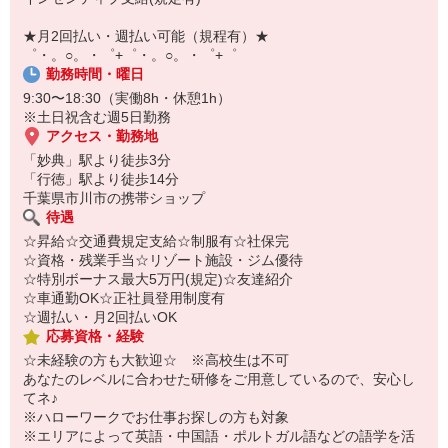
￣￣￣￣￣￣￣￣￣
自宅に居ながらスマホでカンタン面接OK！
★月2回払い・週払い可能（規程有）★
オンライン面談なのでスピード対応。
゜・。○。・゜+゜・。○。・゜+゜
勤務時間・曜日
9:30〜18:30（実働8h・休憩1h）
※土日祝含む週5日勤務
アクセス・勤務地
「妙典」駅より徒歩3分
「行徳」駅より徒歩14分
千葉県市川市の携帯ショップ
待遇
☆昇給☆交通費規定支給☆制服有☆社保完
☆資格・残業手当☆リゾート施設・ジム優待
☆特別ボーナス最大5万円(規定)☆友達紹介
☆車通勤OK☆正社員登用制度有
☆週払い・月2回払いOK
応募資格・経験
☆未経験の方も大歓迎☆ ※高校生は不可
あなたのレベルに合わせた研修をご用意しているので、安心し
てネ♪
※ハローワークでお仕事お探しの方も対象
※エリアによって英語・中国語・ポルトガル語などの語学を活