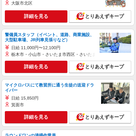
大阪市北区
は2026年4月実績。 ※経験・年齢などを考慮し、
店舗名：市川インター店 住所：千葉県市川市
加給・優遇いたします。 ・各種手当 役職、通勤、
田尻1丁目6番5号 ※入社時の人員状況により、近
時間外、家族、目標達成、資格 等
詳細を見る
とりあえずキープ
隣の他店舗へ配属される可能性がございます。 ※
入社数年後は、関東全域（茨城県、東京都、千葉
詳細を見る
キープ
県、埼玉県、神奈川県、栃木県、群馬県）及び山
梨県内での転居を伴う転勤があります。
警備員スタッフ（イベント、道路、商業施設、
正社員
大型駐車場、JR列車見張りなど）
株式会社ケーズホールディングス
日給 11,000円〜12,100円
【2027年新卒採用】接客・販売スタッフ
栃木市・小山市・さいたま市西区・さいたま市岩槻区・久喜市・
【大卒】 基本給 260,000円 【短
大・専門卒】 基本給 240,000円 ※上記は2026
詳細を見る
とりあえずキープ
年4月実績。 ・各種手当 役職、通勤、時間外、家
店舗名：市川インター店 住所：千葉県市川市
族、目標達成、資格 等
田尻1丁目6番5号 ※入社後は必ず、通勤圏内の店
舗へ配属 ※入社時の人員状況により、近隣の他店
マイクロバスにて教習所に通う生徒の送迎ドラ
※平
舗へ配属される可能性がございます。 ※入社数年
イバー
詳細を見る
キープ
均年収570万円 ※平均勤続年数17年以上
後は、関東全域（茨城県、東京都、千葉県、埼玉
日給 15,850円
県、神奈川県、栃木県、群馬県）及び山梨県内で
箕面市
の転居を伴う転勤があります。
派遣社員
株式会社日本パーソナルビジネス 首都圏支社（T11_1253）
詳細を見る
とりあえずキープ
≪携帯販売｜家電量販店のソフトバンクコーナ
ー≫
時給1500円 ◆交通費規定支給
ラウンドワンの清掃作業員