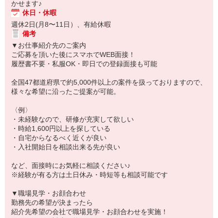
かせます♪
休日・休暇
週休2日(月8〜11日）、有給休暇
備考
▼お仕事紹介先のご案内
ご応募を頂いた後にスマホでWEB面接！
履歴書不要・私服OK・即日での登録面接も可能
全国47都道府県で約5,000件以上の案件を扱っておりますので、
様々な希望に沿ったご提案が可能。
〈例〉
・未経験なので、研修が充実して欲しい
・時給1,600円以上を探している
・自宅からなるべく近くが良い
・入社開始日を相談出来る先が良い
など、面接時にお気軽に相談ください♪
※経験が有る方は土日休み・時短等も相談可能です
▼職場見学・お顔合わせ
勤務先の希望が決まったら
紹介先希望の会社で職場見学・お顔合わせを実施！