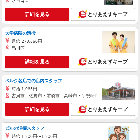
堺市堺区
時給1700円〜1800円 ◆交通費規定支給◆直雇
用へ切替後：月給286,200円＋交通費
詳細を見る
とりあえずキープ
千葉県市川市市
大学病院の清掃
詳細を見る
キープ
月給 273,650円
品川区
派遣社員
株式会社日本パーソナルビジネス 首都圏支社（T11_201）
詳細を見る
とりあえずキープ
≪携帯販売｜家電量販店のauコーナー≫
時給1700円〜1800円 ◆交通費規定支給◆直雇
用へ切替後：月給286,200円＋交通費
ベルク各店での店内スタッフ
千葉県市川市妙典
時給 1,065円
古河市・佐野市・前橋市・高崎市・伊勢崎市・太田市・館林市・
詳細を見る
キープ
詳細を見る
とりあえずキープ
正社員
株式会社ケーズホールディングス
接客スタッフ(総合職)
ビルの清掃スタッフ
大卒：基本給 260,000円 短大・専門卒：基本
時給 1,200円〜1,200円
給 240,000円 高卒：基本給 225,000円 ※上記