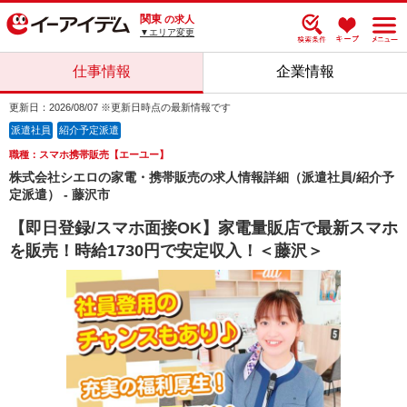
関東
の求人
▼エリア変更
仕事情報
企業情報
更新日：2026/08/07 ※更新日時点の最新情報です
派遣社員
紹介予定派遣
職種：スマホ携帯販売【エーユー】
株式会社シエロの家電・携帯販売の求人情報詳細（派遣社員/紹介予
定派遣） - 藤沢市
【即日登録/スマホ面接OK】家電量販店で最新スマホ
を販売！時給1730円で安定収入！＜藤沢＞