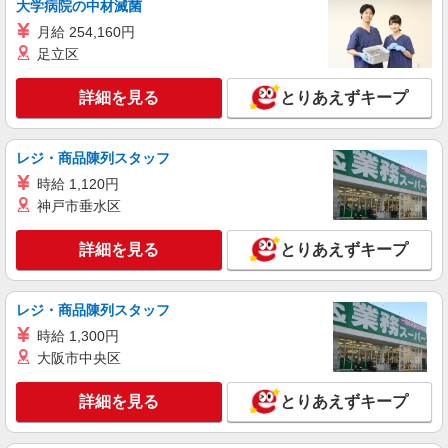
大学病院の中材滅菌
します。 試用期間あり 3ヶ月 ※経験・能力による
月給 254,160円
【試用期間】月給 265000 円 〜 350000 円
正社員
足立区
ソフトバンク湘南ライフタウン店
ソフトバンクショップの携帯販売スタッフ
詳細を見る
とりあえずキープ
月給 233,500円 〜 336,000円 固定残業代:
11,000円 〜 11,000円（7時間相当） ＊時間外手当
は時間外労働の有無にかかわらず、固定残業代と
■ソフトバンク湘南ライフタウン店 神奈川県
レジ・商品陳列スタッフ
して支給し、相当時間を超える時間外労働分は法
藤沢市 石川1丁目 2‐4
定どおり追加で支給します。 試用期間あり 3ヶ月
時給 1,120円
※経験・能力による 【試用期間】月給 221000 円
神戸市垂水区
詳細を見る
キープ
〜 336000 円
詳細を見る
とりあえずキープ
派遣社員
株式会社日本パーソナルビジネス 首都圏支社（T11_161）
≪携帯販売｜家電量販店のauコーナー≫
レジ・商品陳列スタッフ
時給1700円〜1800円 ◆交通費規定支給◆直雇
時給 1,300円
用へ切替後：月給286,200円＋交通費
大阪市中央区
神奈川県藤沢市
詳細を見る
とりあえずキープ
詳細を見る
キープ