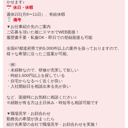
かせます♪
休日・休暇
週休2日(月8〜11日）、有給休暇
備考
▼お仕事紹介先のご案内
ご応募を頂いた後にスマホでWEB面接！
履歴書不要・私服OK・即日での登録面接も可能
全国47都道府県で約5,000件以上の案件を扱っておりますので、
様々な希望に沿ったご提案が可能。
〈例〉
・未経験なので、研修が充実して欲しい
・時給1,600円以上を探している
・自宅からなるべく近くが良い
・入社開始日を相談出来る先が良い
など、面接時にお気軽に相談ください♪
※経験が有る方は土日休み・時短等も相談可能です
▼職場見学・お顔合わせ
勤務先の希望が決まったら
紹介先希望の会社で職場見学・お顔合わせを実施！