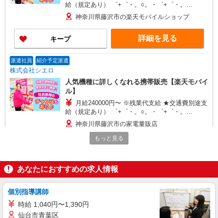
給（規定あり） ゜+゜・。○。・゜+゜・。
○。・゜+゜ 入社祝い金10万円支給(規定有) お友達
神奈川県藤沢市の楽天モバイルショップ
を紹介頂くと, インセンティブ支給(規定有) ゜・。
○。・゜+゜・。○。・゜+゜
詳細を見る
キープ
派遣社員
紹介予定派遣
株式会社シエロ
人気機種に詳しくなれる携帯販売【楽天モバイ
ル】
月給240000円〜 ※残業代支給 ★交通費別途支
給（規定あり） ゜+゜・。○。・゜+゜・。
○。・゜+゜ 入社祝い金10万円支給(規定有) お友達
神奈川県藤沢市の家電量販店
を紹介頂くと, インセンティブ支給(規定有) ゜・。
○。・゜+゜・。○。・゜+゜
もっと見る
詳細を見る
キープ
派遣社員
紹介予定派遣
あなたにおすすめの求人情報
株式会社シエロ
人気機種に詳しくなれる携帯販売【au】
個別指導講師
時給1730円〜 ※残業代支給 ★交通費別途支給
時給 1,040円〜1,390円
（規定あり） ゜+゜・。○。・゜+゜・。○。・゜
仙台市青葉区