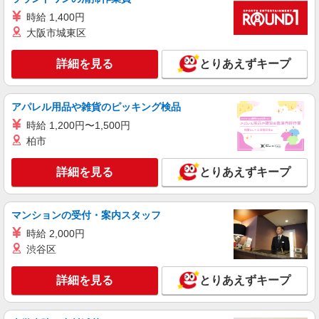
します。 試用期間あり 3ヶ月 ※経験・能力による
時給 1,400円
【試用期間】月給 265000 円 〜 350000 円
正社員
大阪市城東区
ソフトバンクテラスモール湘南店
【店長職】ソフトバンクショップの携帯販売ス
詳細を見る
とりあえずキープ
タッフ
月給 260,000円 〜 322,000円 試用期間あり 6
ヶ月 月給25万円以上 ※経験・能力による 【試用
アパレル用品や雑貨のピッキング検品
期間】月給 260000 円 〜 322000 円
■ソフトバンクテラスモール湘南店 神奈川県
時給 1,200円〜1,500円
藤沢市 辻堂神台1丁目 3‐1 テラスモール湘南3階
柏市
詳細を見る
キープ
詳細を見る
とりあえずキープ
正社員
ソフトバンクミスターマックス湘南藤沢店
マンションの受付・案内スタッフ
ソフトバンクショップの携帯販売スタッフ
時給 2,000円
月給 265,000円 〜 350,000円 固定残業代:
渋谷区
20,000円 〜 20,000円（11時間相当） ＊基本給
280,000円を超える場合は10,000円（5時間相
■ソフトバンクミスターマックス湘南藤沢店 神
詳細を見る
当）、基本給320,000円を超える場合は5,000円（2
とりあえずキープ
奈川県 藤沢市 辻堂新町4丁目 3‐5 ミスターマッ
時間相当）支給。時間外手当は時間外労働の有無
クス湘南藤沢2F
にかかわらず、固定残業代として支給し、相当時
詳細を見る
キープ
間を超える時間外労働分は法定どおり追加で支給