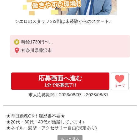
シエロのスタッフの9割は未経験からのスタート♪
時給1730円〜
※残業代支給
神奈川県藤沢市
★交通費別途支給（規定あり）
゜+゜・。○。・゜+゜・。○。・゜+゜
入社祝い金10万円支給(規定有)
応募画面へ進む
お友達を紹介頂くと,
1分で応募完了!!
キープ
インセンティブ支給(規定有)
求人応募期間：2026/08/07～2026/08/31
★月2回払い・週払い可能（規程有）★
゜・。○。・゜+゜・。○。・゜+゜
★即日勤務OK！履歴書不要★
★20代・30代・40代が活躍しています♪
★ネイル・髪型・アクセサリー自由(規定あり)
もっと見る
各キャリアの新機種が特別価格で購入OK！！