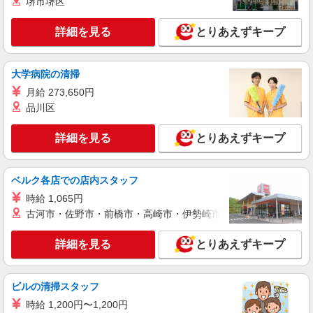
堺市堺区
い・週払い可能（規程有）★ ゜・。○。・゜
詳細を見る
キープ
+゜・。○。・゜+゜
詳細を見る
とりあえずキープ
派遣社員
紹介予定派遣
株式会社シエロ
大学病院の清掃
スマホ携帯販売【ソフトバンク】
月給 273,650円
時給1700円〜 ※残業代支給 ★交通費別途支給
品川区
（規定あり） ゜+゜・。○。・゜+゜・。○。・゜
+゜ 入社祝い金10万円支給(規定有) お友達を紹介
神奈川県藤沢市の家電量販店
頂くと, インセンティブ支給(規定有) ★月2回払
詳細を見る
とりあえずキープ
い・週払い可能（規程有）★ ゜・。○。・゜
詳細を見る
キープ
+゜・。○。・゜+゜
ベルク各店での店内スタッフ
正社員
時給 1,065円
ソフトバンクテラスモール湘南店
古河市・佐野市・前橋市・高崎市・伊勢崎市・太田市・館林市・
ソフトバンクショップの携帯販売スタッフ
月給 233,500円 〜 260,200円 固定残業代:
詳細を見る
とりあえずキープ
23,500円 〜 26,200円（15時間相当） ＊＿ 試用期
間あり 6ヶ月 月給25万円以上 ※経験・能力による
■ソフトバンクテラスモール湘南店 神奈川県
【試用期間】月給 233500 円 〜 260200 円
藤沢市 辻堂神台1丁目 3‐1 テラスモール湘南3階
ビルの清掃スタッフ
時給 1,200円〜1,200円
詳細を見る
キープ