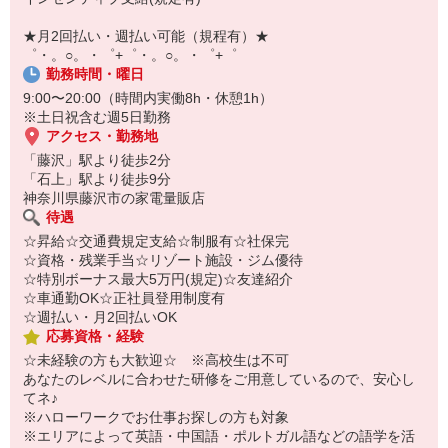
自宅に居ながらスマホでカンタン面接OK！
オンライン面談なのでスピード対応。
★月2回払い・週払い可能（規程有）★
即日登録もOK♪
゜・。○。・゜+゜・。○。・゜+゜
勤務時間・曜日
気になった方はお気軽にご相談ください！
9:00〜20:00（時間内実働8h・休憩1h）
※土日祝含む週5日勤務
アクセス・勤務地
「藤沢」駅より徒歩2分
「石上」駅より徒歩9分
神奈川県藤沢市の家電量販店
待遇
☆昇給☆交通費規定支給☆制服有☆社保完
☆資格・残業手当☆リゾート施設・ジム優待
☆特別ボーナス最大5万円(規定)☆友達紹介
☆車通勤OK☆正社員登用制度有
☆週払い・月2回払いOK
応募資格・経験
☆未経験の方も大歓迎☆ ※高校生は不可
あなたのレベルに合わせた研修をご用意しているので、安心し
てネ♪
※ハローワークでお仕事お探しの方も対象
※エリアによって英語・中国語・ポルトガル語などの語学を活