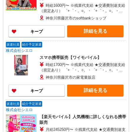
時給1600円〜 ※残業代支給 ★交通費別途支給
（規定あり） ゜+゜・。○。・゜+゜・。○。・゜
+゜ 入社祝い金10万円支給(規定有) お友達を紹介
神奈川県藤沢市のsoftbankショップ
頂くと, インセンティブ支給(規定有) ★月2回払
い・週払い可能（規程有）★ ゜・。○。・゜
詳細を見る
キープ
+゜・。○。・゜+゜
派遣社員
紹介予定派遣
株式会社シエロ
スマホ携帯販売【ワイモバイル】
時給1700円〜 ※残業代支給 ★交通費別途支給
（規定あり） ゜+゜・。○。・゜+゜・。○。・゜
+゜ 入社祝い金10万円支給(規定有) お友達を紹介
神奈川県藤沢市の家電量販店
頂くと, インセンティブ支給(規定有) ★月2回払
い・週払い可能（規程有）★ ゜・。○。・゜
詳細を見る
キープ
+゜・。○。・゜+゜
派遣社員
紹介予定派遣
株式会社シエロ
【楽天モバイル】人気機種に詳しくなれる携帯
販売
月給245250円〜 ※残業代支給 ★交通費別途支