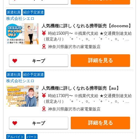
派遣社員
紹介予定派遣
株式会社シエロ
人気機種に詳しくなれる携帯販売【docomo】
時給1500円〜 ※残業代支給 ★交通費別途支給
（規定あり） ゜+゜・。○。・゜+゜・。○。・゜
+゜ 入社祝い金10万円支給(規定有) お友達を紹介
神奈川県藤沢市の家電量販店
頂くと, インセンティブ支給(規定有) ★月2回払
い・週払い可能（規程有）★ ゜・。○。・゜
詳細を見る
キープ
+゜・。○。・゜+゜
派遣社員
紹介予定派遣
株式会社シエロ
人気機種に詳しくなれる携帯販売【au】
時給1730円〜 ※残業代支給 ★交通費別途支給
（規定あり） ゜+゜・。○。・゜+゜・。○。・゜
+゜ 入社祝い金10万円支給(規定有) お友達を紹介
神奈川県藤沢市の家電量販店
頂くと, インセンティブ支給(規定有) ★月2回払
い・週払い可能（規程有）★ ゜・。○。・゜
詳細を見る
キープ
+゜・。○。・゜+゜
アルバイト
パート