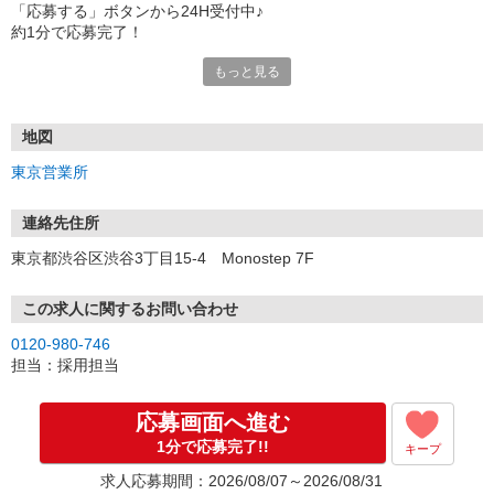
「応募する」ボタンから24H受付中♪
約1分で応募完了！
もっと見る
■電話応募の場合
電話応募も歓迎！（受付:10:00〜20:00）
土日祝も受付中♪
地図
【選考フロー】
東京営業所
①応募から3営業日を目安に、メールorお電話でご連絡します。
②面接日時を決定！「0120」から始まる電話番号からご連絡します
★スマホでWEB面接（LINEなど）・出張面接・事務所面接と選べま
連絡先住所
す
東京都渋谷区渋谷3丁目15-4 Monostep 7F
③面接実施（履歴書不要）
④勤務開始（スタート日は応相談）
※ご希望があれば、職場見学の調整もOKです！
この求人に関するお問い合わせ
0120-980-746
お気軽にご応募ください♪
担当：採用担当
応募画面へ進む
1分で応募完了!!
キープ
求人応募期間：2026/08/07～2026/08/31