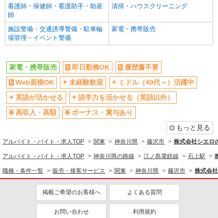
看護師・保健師・看護助手・助産
清掃・ハウスクリーニング
社会保険あり
入社祝い金あり
師
各種手当（家族・役職・インセン
制服貸与
施設警備・交通誘導警備・駐車輪
家電・携帯販売
ティブなど）あり
場管理・イベント警備
社員登用あり
同じ職種から求人を探す
家電・携帯販売
即日勤務OK
履歴書不要
販売・接客サービス
Web面接OK
未経験歓迎
ミドル（40代～）活躍中
家電・携帯販売
英語が活かせる
語学力を活かせる（英語以外）
同じ特徴から求人を探す
高収入・高額
ボーナス・賞与あり
もっと見る
未経験歓迎
ミドル（40代～）活躍中
アルバイト・バイト・求人TOP
英語が活かせる
関東
ボーナス・賞与あり
神奈川県
藤沢市
株式会社シエロ
日払い
車通勤OK
アルバイト・バイト・求人TOP
神奈川県の路線
江ノ島電鉄線
石上駅
交通費支給
社会保険あり
職種・条件一覧
販売・接客サービス
関東
神奈川県
藤沢市
株式会社
社員登用あり
掲載ご希望のお客様へ
よくある質問
お問い合わせ
利用規約