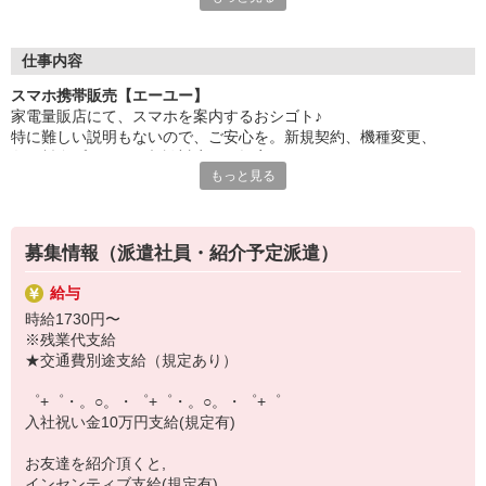
自分だけじゃなくって、
家族や友人にも適用されます！
仕事内容
さらに、各種リゾート施設やスポーツジムなどが
スマホ携帯販売【エーユー】
特別割引価格でご利用可能☆☆
家電量販店にて、スマホを案内するおシゴト♪
お得に過ごしたいあなたの味方です♪
特に難しい説明もないので、ご安心を。新規契約、機種変更、
各種料金プランのご相談対応・ご提案などをお願いします。
【選べるお仕事いろいろ】
もっと見る
￣￣￣￣￣￣￣￣￣￣￣
初めての方でも安心♪
▼オフィスワーク
あなた専属のコーディネーターが親切・丁寧にフォローするので、
事務、経理、データ入力、コールセンター、受付
満足度◎
▼工場・製造・軽作業系
募集情報（派遣社員・紹介予定派遣）
機械/食品製造・梱包・仕分け・加工・組立・検査
■携帯やインターネット販売業務
▼美容系
給与
docomo(ドコモ)/au(エーユー)・KDDI/softbank(ソフトバンク)など
眉毛サロンのアイブロウ・ネイリスト・エステ
時給1730円〜
の大手キャリアから
▼営業・販売
※残業代支給
ワイモバイル(Y!mobille)、楽天モバイル、UQなど格安スマホまで幅
法人営業・アパレル販売・個別指導塾・人材紹介
★交通費別途支給（規定あり）
広く紹介可能♪
▼人気案件も多数♪
人気のApple（アップル）店舗もございます！
短期・期間限定・オープニング・官公庁案件
゜+゜・。○。・゜+゜・。○。・゜+゜
上場/優良/大手企業など
入社祝い金10万円支給(規定有)
【スマホ面接実施中】
お友達を紹介頂くと,
￣￣￣￣￣￣￣￣￣
インセンティブ支給(規定有)