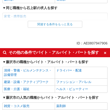
同じ職種から石上駅の求人を探す
家電・携帯販売
関連する条件をもっと見る
同じ雇用形態から石上駅の求人を探す
派遣社員
紹介予定派遣
同じ特徴から石上駅の求人を探す
ID：AE0807947906
即日勤務OK
履歴書不要
その他の条件でバイト・アルバイト・パートを探す
Web面接OK
未経験歓迎
藤沢市の職種からバイト・アルバイト・パートを探す
ミドル（40代～）活躍中
英語が活かせる
清掃・警備・ビルメンテナンス・
ドライバー・配達
語学力を活かせる（英語以外）
高収入・高額
設備管理
ボーナス・賞与あり
昇給あり
建築・設備・アクティブワーク
ファッション・アパレル
日払い
週払い
医療・介護・福祉
ヘルス・ビューティー
髪型・髪色自由
ネイルOK
藤沢市の人気の職種からバイト・アルバイト・パートを探す
ピアスOK
車通勤OK
雑貨・コスメ販売
薬剤師
バイク通勤OK
交通費支給