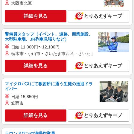
大阪市北区
契約社員
詳細を見る
とりあえずキープ
ソフトバンク販売契約社員【藤沢市エリア】
家電量販店内の携帯販売スタッフ
月給 279,340円 〜 279,340円 試用期間なし ※
警備員スタッフ（イベント、道路、商業施設、
経験・能力による 【試用期間】時給 0 円 〜 0 円
大型駐車場、JR列車見張りなど）
■ソフトバンク販売契約社員【藤沢市エリア】
日給 11,000円〜12,100円
神奈川県藤沢市
栃木市・小山市・さいたま市西区・さいたま市岩槻区・久喜市・
詳細を見る
キープ
詳細を見る
とりあえずキープ
正社員
マイクロバスにて教習所に通う生徒の送迎ドラ
ソフトバンクODAKYU湘南GATE店
イバー
ソフトバンクショップの携帯販売スタッフ
日給 15,850円
月給 265,000円 〜 350,000円 固定残業代:
箕面市
20,000円 〜 20,000円（11時間相当） ＊基本給
280,000円を超える場合は10,000円（5時間相
■ソフトバンクODAKYU湘南GATE店 神奈川県
当）、基本給320,000円を超える場合は5,000円（2
詳細を見る
とりあえずキープ
藤沢市 南藤沢 21‐1 ODAKYU湘南GATE 4F
時間相当）支給。時間外手当は時間外労働の有無
にかかわらず、固定残業代として支給し、相当時
詳細を見る
キープ
間を超える時間外労働分は法定どおり追加で支給
ラウンドワンの清掃作業員