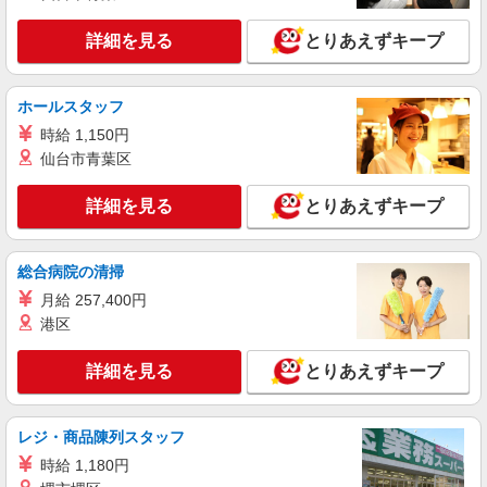
+゜ 入社祝い金10万円支給(規定有) お友達を紹介
神奈川県藤沢市の家電量販店
頂くと, インセンティブ支給(規定有) ★月2回払
詳細を見る
い・週払い可能（規程有）★ ゜・。○。・゜
とりあえずキープ
詳細を見る
キープ
+゜・。○。・゜+゜
ホールスタッフ
派遣社員
紹介予定派遣
株式会社シエロ
時給 1,150円
【softbank】人気機種に詳しくなれる携帯販
仙台市青葉区
売
時給1400円〜 ※残業代支給 ★交通費別途支給
詳細を見る
とりあえずキープ
（規定あり） ゜+゜・。○。・゜+゜・。○。・゜
+゜ 入社祝い金10万円支給(規定有) お友達を紹介
神奈川県藤沢市のsoftbankショップ
頂くと, インセンティブ支給(規定有) ★月2回払
総合病院の清掃
い・週払い可能（規程有）★ ゜・。○。・゜
詳細を見る
キープ
+゜・。○。・゜+゜
月給 257,400円
港区
派遣社員
紹介予定派遣
株式会社シエロ
詳細を見る
とりあえずキープ
【docomo】の携帯販売スタッフ
時給1400円〜 ※残業代支給 ★交通費別途支給
レジ・商品陳列スタッフ
（規定あり） ゜+゜・。○。・゜+゜・。○。・゜
+゜ 入社祝い金10万円支給(規定有) お友達を紹介
時給 1,180円
神奈川県藤沢市のdocomoショップ
頂くと, インセンティブ支給(規定有) ★月2回払