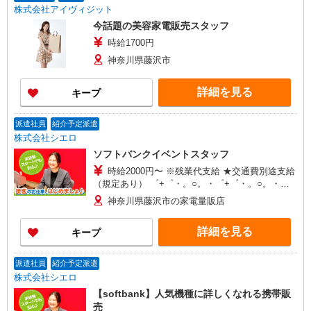
株式会社アイヴィジット
今話題の美容家電販売スタッフ
時給1700円
神奈川県藤沢市
詳細を見る
キープ
派遣社員
紹介予定派遣
株式会社シエロ
ソフトバンクイベントスタッフ
時給2000円〜 ※残業代支給 ★交通費別途支給
（規定あり） ゜+゜・。○。・゜+゜・。○。・゜
+゜ 入社祝い金10万円支給(規定有) お友達を紹介
神奈川県藤沢市の家電量販店
頂くと, インセンティブ支給(規定有) ★月2回払
い・週払い可能（規程有）★ ゜・。○。・゜
詳細を見る
キープ
+゜・。○。・゜+゜
派遣社員
紹介予定派遣
株式会社シエロ
【softbank】人気機種に詳しくなれる携帯販
売