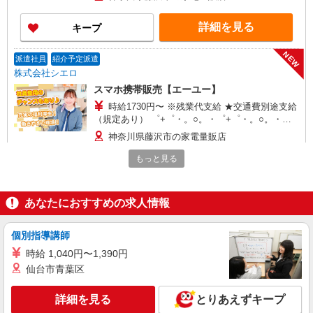
頂くと, インセンティブ支給(規定有) ★月2回払
い・週払い可能（規程有）★ ゜・。○。・゜
詳細を見る
キープ
+゜・。○。・゜+゜
NEW
派遣社員
紹介予定派遣
株式会社シエロ
スマホ携帯販売【エーユー】
時給1730円〜 ※残業代支給 ★交通費別途支給
（規定あり） ゜+゜・。○。・゜+゜・。○。・゜
+゜ 入社祝い金10万円支給(規定有) お友達を紹介
神奈川県藤沢市の家電量販店
頂くと, インセンティブ支給(規定有) ★月2回払
い・週払い可能（規程有）★ ゜・。○。・゜
もっと見る
詳細を見る
キープ
+゜・。○。・゜+゜
NEW
派遣社員
紹介予定派遣
あなたにおすすめの求人情報
株式会社シエロ
人気機種に詳しくなれる携帯販売【楽天モバ
個別指導講師
イル】
時給 1,040円〜1,390円
月給240000円〜 ※残業代支給 ★交通費別途支
仙台市青葉区
給（規定あり） ゜+゜・。○。・゜+゜・。
○。・゜+゜ 入社祝い金10万円支給(規定有) お友達
神奈川県藤沢市の家電量販店
を紹介頂くと, インセンティブ支給(規定有) ゜・。
詳細を見る
とりあえずキープ
○。・゜+゜・。○。・゜+゜