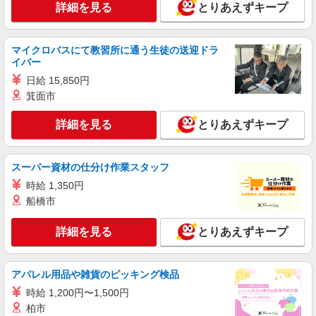
正社員
詳細を見る
とりあえずキープ
ソフトバンクODAKYU湘南GATE店
ソフトバンクショップの携帯販売スタッフ
マイクロバスにて教習所に通う生徒の送迎ドラ
月給 265,000円 〜 350,000円 固定残業代:
イバー
20,000円 〜 20,000円（11時間相当） ＊基本給
280,000円を超える場合は10,000円（5時間相
日給 15,850円
■ソフトバンクODAKYU湘南GATE店 神奈川県
当）、基本給320,000円を超える場合は5,000円（2
藤沢市 南藤沢 21‐1 ODAKYU湘南GATE 4F
箕面市
時間相当）支給。時間外手当は時間外労働の有無
にかかわらず、固定残業代として支給し、相当時
詳細を見る
とりあえずキープ
詳細を見る
キープ
間を超える時間外労働分は法定どおり追加で支給
します。 試用期間あり 3ヶ月 ※経験・能力による
【試用期間】月給 265000 円 〜 350000 円
契約社員
スーパー資材の仕分け作業スタッフ
ソフトバンク販売契約社員【藤沢市エリア】
時給 1,350円
家電量販店内の携帯販売スタッフ
船橋市
月給 279,340円 〜 279,340円 試用期間なし ※
経験・能力による 【試用期間】時給 0 円 〜 0 円
詳細を見る
とりあえずキープ
■ソフトバンク販売契約社員【藤沢市エリア】
神奈川県藤沢市
アパレル用品や雑貨のピッキング検品
詳細を見る
キープ
時給 1,200円〜1,500円
柏市
正社員