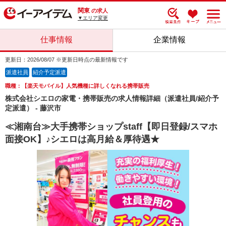
関東
の求人
▼エリア変更
仕事情報
企業情報
更新日：2026/08/07 ※更新日時点の最新情報です
派遣社員
紹介予定派遣
職種：【楽天モバイル】人気機種に詳しくなれる携帯販売
株式会社シエロの家電・携帯販売の求人情報詳細（派遣社員/紹介予
定派遣） - 藤沢市
≪湘南台≫大手携帯ショップstaff【即日登録/スマホ
面接OK】♪シエロは高月給＆厚待遇★