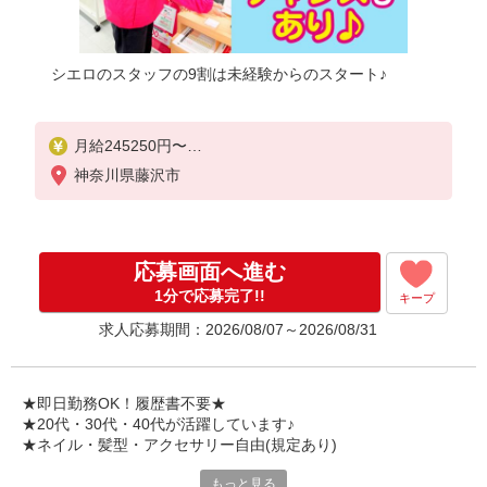
シエロのスタッフの9割は未経験からのスタート♪
月給245250円〜
※残業代支給
神奈川県藤沢市
★交通費別途支給（規定あり）
゜+゜・。○。・゜+゜・。○。・゜+゜
入社祝い金10万円支給(規定有)
応募画面へ進む
お友達を紹介頂くと,
1分で応募完了!!
キープ
インセンティブ支給(規定有)
求人応募期間：2026/08/07～2026/08/31
゜・。○。・゜+゜・。○。・゜+゜
★即日勤務OK！履歴書不要★
★20代・30代・40代が活躍しています♪
★ネイル・髪型・アクセサリー自由(規定あり)
もっと見る
シエロのスタッフは9割が未経験スタート。