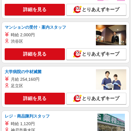
ソフトバンクテラスモール湘南店
詳細を見る
とりあえずキープ
ソフトバンクショップの携帯販売スタッフ
月給 233,500円 〜 260,200円 固定残業代:
23,500円 〜 26,200円（15時間相当） ＊＿ 試用期
マンションの受付・案内スタッフ
間あり 6ヶ月 月給25万円以上 ※経験・能力による
■ソフトバンクテラスモール湘南店 神奈川県
【試用期間】月給 233500 円 〜 260200 円
時給 2,000円
藤沢市 辻堂神台1丁目 3‐1 テラスモール湘南3階
渋谷区
詳細を見る
キープ
詳細を見る
とりあえずキープ
正社員
ソフトバンク湘南ライフタウン店
大学病院の中材滅菌
ソフトバンクショップの携帯販売スタッフ
月給 254,160円
月給 233,500円 〜 336,000円 固定残業代:
足立区
11,000円 〜 11,000円（7時間相当） ＊時間外手当
は時間外労働の有無にかかわらず、固定残業代と
■ソフトバンク湘南ライフタウン店 神奈川県
詳細を見る
して支給し、相当時間を超える時間外労働分は法
とりあえずキープ
藤沢市 石川1丁目 2‐4
定どおり追加で支給します。 試用期間あり 3ヶ月
※経験・能力による 【試用期間】月給 221000 円
詳細を見る
キープ
〜 336000 円
レジ・商品陳列スタッフ
時給 1,120円
派遣社員
神戸市垂水区