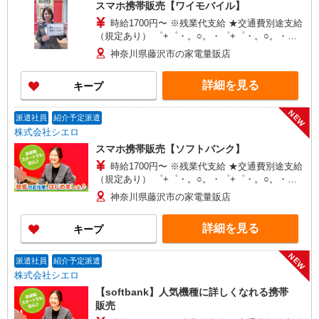
スマホ携帯販売【ワイモバイル】
時給1700円〜 ※残業代支給 ★交通費別途支給
（規定あり） ゜+゜・。○。・゜+゜・。○。・゜
+゜ 入社祝い金10万円支給(規定有) お友達を紹介
神奈川県藤沢市の家電量販店
頂くと, インセンティブ支給(規定有) ★月2回払
い・週払い可能（規程有）★ ゜・。○。・゜
詳細を見る
キープ
+゜・。○。・゜+゜
NEW
派遣社員
紹介予定派遣
株式会社シエロ
スマホ携帯販売【ソフトバンク】
時給1700円〜 ※残業代支給 ★交通費別途支給
（規定あり） ゜+゜・。○。・゜+゜・。○。・゜
+゜ 入社祝い金10万円支給(規定有) お友達を紹介
神奈川県藤沢市の家電量販店
頂くと, インセンティブ支給(規定有) ★月2回払
い・週払い可能（規程有）★ ゜・。○。・゜
詳細を見る
キープ
+゜・。○。・゜+゜
NEW
派遣社員
紹介予定派遣
株式会社シエロ
【softbank】人気機種に詳しくなれる携帯
販売