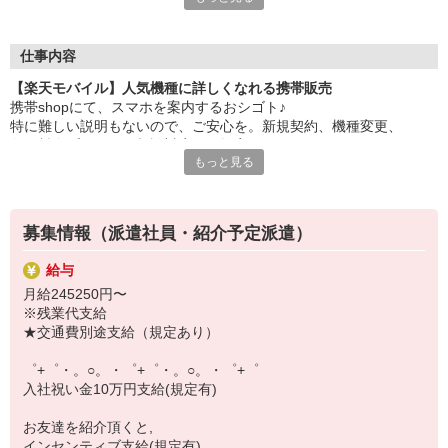
大手キャリアの店舗勤務なので安心・安定！
一度身に着けた知識は、
ずっと先まで役に立ちます！
仕事内容
【楽天モバイル】人気機種に詳しくなれる携帯販売
丁寧な研修もあるので、
携帯shopにて、スマホを案内するおシゴト♪
みなさんから働きやすいと好評です♪
特に難しい説明もないので、ご安心を。新規契約、機種変更、
最新アプリ事情やお得なプラン、
各種料金プランのご相談対応・ご提案などをお願いします。
スマホの裏ワザを学べるチャンス♪
もっと見る
初めての方でも安心♪
【選べるお仕事いろいろ】
あなた専属のコーディネーターが親切・丁寧にフォローするので、
￣￣￣￣￣￣￣￣￣￣￣
満足度◎
▼オフィスワーク
募集情報（派遣社員・紹介予定派遣）
事務、経理、データ入力、コールセンター、受付
■携帯やインターネット販売業務
▼工場・製造・軽作業系
給与
docomo(ドコモ)/au(エーユー)・KDDI/softbank(ソフトバンク)など
機械/食品製造・梱包・仕分け・加工・組立・検査
月給245250円〜
の大手キャリアから
▼美容系
※残業代支給
ワイモバイル(Y!mobille)、楽天モバイル、UQなど格安スマホまで幅
眉毛サロンのアイブロウ・ネイリスト・エステ
★交通費別途支給（規定あり）
広く紹介可能♪
▼営業・販売
人気のApple（アップル）店舗もございます！
法人営業・アパレル販売・個別指導塾・人材紹介
゜+゜・。○。・゜+゜・。○。・゜+゜
▼人気案件も多数♪
入社祝い金10万円支給(規定有)
短期・期間限定・オープニング・官公庁案件
上場/優良/大手企業など
お友達を紹介頂くと,
インセンティブ支給(規定有)