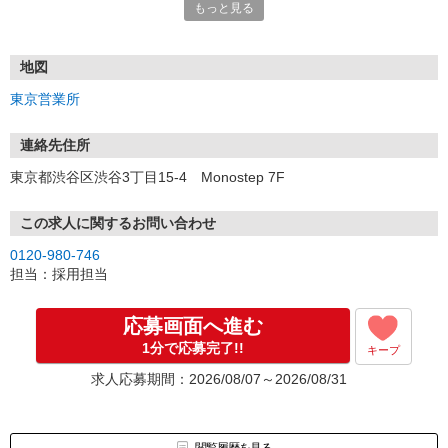
もっと見る
■電話応募の場合
電話応募も歓迎！（受付:10:00〜20:00）
土日祝も受付中♪
地図
【選考フロー】
東京営業所
①応募から3営業日を目安に、メールorお電話でご連絡します。
②面接日時を決定！「0120」から始まる電話番号からご連絡します
★スマホでWEB面接（LINEなど）・出張面接・事務所面接と選べま
連絡先住所
す
東京都渋谷区渋谷3丁目15-4 Monostep 7F
③面接実施（履歴書不要）
④勤務開始（スタート日は応相談）
※ご希望があれば、職場見学の調整もOKです！
この求人に関するお問い合わせ
0120-980-746
お気軽にご応募ください♪
担当：採用担当
応募画面へ進む
1分で応募完了!!
キープ
求人応募期間：2026/08/07～2026/08/31