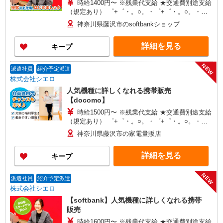
時給1400円〜 ※残業代支給 ★交通費別途支給
（規定あり） ゜+゜・。○。・゜+゜・。○。・゜
+゜ 入社祝い金10万円支給(規定有) お友達を紹介
神奈川県藤沢市のsoftbankショップ
頂くと, インセンティブ支給(規定有) ★月2回払
い・週払い可能（規程有）★ ゜・。○。・゜
詳細を見る
キープ
+゜・。○。・゜+゜
NEW
派遣社員
紹介予定派遣
株式会社シエロ
人気機種に詳しくなれる携帯販売
【docomo】
時給1500円〜 ※残業代支給 ★交通費別途支給
（規定あり） ゜+゜・。○。・゜+゜・。○。・゜
+゜ 入社祝い金10万円支給(規定有) お友達を紹介
神奈川県藤沢市の家電量販店
頂くと, インセンティブ支給(規定有) ★月2回払
い・週払い可能（規程有）★ ゜・。○。・゜
詳細を見る
キープ
+゜・。○。・゜+゜
NEW
派遣社員
紹介予定派遣
株式会社シエロ
【softbank】人気機種に詳しくなれる携帯
販売
時給1600円〜 ※残業代支給 ★交通費別途支給