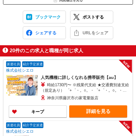
閲覧履歴を見る
ブックマーク
ポストする
シェアする
URLをシェア
20
件のこの求人と職種が同じ求人
NEW
派遣社員
紹介予定派遣
株式会社シエロ
人気機種に詳しくなれる携帯販売【au】
時給1730円〜 ※残業代支給 ★交通費別途支給
（規定あり） ゜+゜・。○。・゜+゜・。○。・゜
+゜ 入社祝い金10万円支給(規定有) お友達を紹介
神奈川県藤沢市の家電量販店
頂くと, インセンティブ支給(規定有) ★月2回払
い・週払い可能（規程有）★ ゜・。○。・゜
詳細を見る
キープ
+゜・。○。・゜+゜
NEW
派遣社員
紹介予定派遣
株式会社シエロ