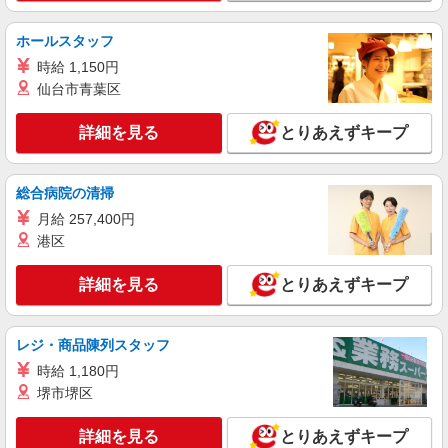
詳細を見る
キープ
ホールスタッフ
NEW
アルバイト
パート
時給 1,150円
株式会社アイヴィジット
仙台市青葉区
今話題の美容家電販売スタッフ
時給1700円
詳細を見る
とりあえずキープ
神奈川県藤沢市
総合病院の清掃
詳細を見る
キープ
月給 257,400円
NEW
港区
派遣社員
紹介予定派遣
株式会社シエロ
詳細を見る
とりあえずキープ
人気機種に詳しくなれる携帯販売【au】
時給1730円〜 ※残業代支給 ★交通費別途支給
（規定あり） ゜+゜・。○。・゜+゜・。○。・゜
レジ・商品陳列スタッフ
+゜ 入社祝い金10万円支給(規定有) お友達を紹介
神奈川県藤沢市の家電量販店
頂くと, インセンティブ支給(規定有) ★月2回払
時給 1,180円
い・週払い可能（規程有）★ ゜・。○。・゜
堺市堺区
詳細を見る
キープ
+゜・。○。・゜+゜
詳細を見る
とりあえずキープ
正社員