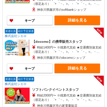
（規定あり） ゜+゜・。○。・゜+゜・。○。・゜
+゜ 入社祝い金10万円支給(規定有) お友達を紹介
神奈川県藤沢市のsoftbankショップ
頂くと, インセンティブ支給(規定有) ★月2回払
い・週払い可能（規程有）★ ゜・。○。・゜
詳細を見る
キープ
+゜・。○。・゜+゜
NEW
派遣社員
紹介予定派遣
株式会社シエロ
【docomo】の携帯販売スタッフ
時給1400円〜 ※残業代支給 ★交通費別途支給
（規定あり） ゜+゜・。○。・゜+゜・。○。・゜
+゜ 入社祝い金10万円支給(規定有) お友達を紹介
神奈川県藤沢市のdocomoショップ
頂くと, インセンティブ支給(規定有) ★月2回払
い・週払い可能（規程有）★ ゜・。○。・゜
詳細を見る
キープ
+゜・。○。・゜+゜
NEW
派遣社員
紹介予定派遣
株式会社シエロ
ソフトバンクイベントスタッフ
時給2000円〜 ※残業代支給 ★交通費別途支給
（規定あり） ゜+゜・。○。・゜+゜・。○。・゜
+゜ 入社祝い金10万円支給(規定有) お友達を紹介
神奈川県藤沢市の家電量販店