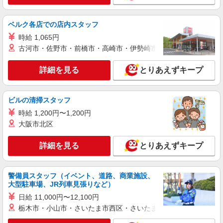
ソフトバンクミスターマックス湘南藤沢店
ソフトバンクショップの携帯販売スタッフ
ベルク各店での店内スタッフ
月給 265,000円 〜 350,000円 固定残業代:
時給 1,065円
20,000円 〜 20,000円（11時間相当） ＊基本給
古河市・佐野市・前橋市・高崎市・伊勢崎市・太田市・館林市・
280,000円を超える場合は10,000円（5時間相
■ソフトバンクミスターマックス湘南藤沢店 神
当）、基本給320,000円を超える場合は5,000円（2
奈川県 藤沢市 辻堂新町4丁目 3‐5 ミスターマッ
時間相当）支給。時間外手当は時間外労働の有無
詳細を見る
とりあえずキープ
クス湘南藤沢2F
にかかわらず、固定残業代として支給し、相当時
詳細を見る
キープ
間を超える時間外労働分は法定どおり追加で支給
します。 試用期間あり 3ヶ月 ※経験・能力による
ビルの清掃スタッフ
【試用期間】月給 265000 円 〜 350000 円
正社員
時給 1,200円〜1,200円
ソフトバンクテラスモール湘南店
大阪市北区
【店長職】ソフトバンクショップの携帯販売ス
タッフ
詳細を見る
とりあえずキープ
月給 260,000円 〜 322,000円 試用期間あり 6
ヶ月 月給25万円以上 ※経験・能力による 【試用
期間】月給 260000 円 〜 322000 円
■ソフトバンクテラスモール湘南店 神奈川県
警備員スタッフ（イベント、道路、商業施設、
藤沢市 辻堂神台1丁目 3‐1 テラスモール湘南3階
大型駐車場、JR列車見張りなど）
日給 11,000円〜12,100円
詳細を見る
キープ
栃木市・小山市・さいたま市西区・さいたま市岩槻区・久喜市・