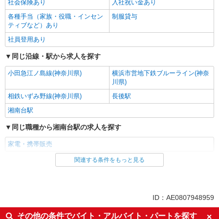
社会保険あり
入社祝い金あり
各種手当（家族・役職・インセン
制服貸与
ティブなど）あり
社員登用あり
同じ沿線・駅から求人を探す
小田急江ノ島線(神奈川県)
横浜市営地下鉄ブルーライン(神奈
川県)
相鉄いずみ野線(神奈川県)
長後駅
湘南台駅
同じ職種から湘南台駅の求人を探す
家電・携帯販売
関連する条件をもっと見る
同じ雇用形態から湘南台駅の求人を探す
派遣社員
紹介予定派遣
同じ特徴から湘南台駅の求人を探す
ID：AE0807948959
即日勤務OK
履歴書不要
その他の条件でバイト・アルバイト・パートを探す