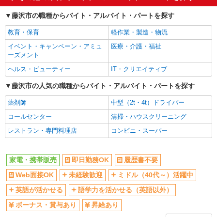
Web面接OK
未経験歓迎
藤沢市の職種からバイト・アルバイト・パートを探す
ミドル（40代～）活躍中
英語が活かせる
教育・保育
軽作業・製造・物流
語学力を活かせる（英語以外）
ボーナス・賞与あり
イベント・キャンペーン・アミュ
医療・介護・福祉
昇給あり
10時～勤務OK
ーズメント
髪型・髪色自由
ネイルOK
ヘルス・ビューティー
IT・クリエイティブ
ピアスOK
車通勤OK
藤沢市の人気の職種からバイト・アルバイト・パートを探す
バイク通勤OK
交通費支給
薬剤師
中型（2t・4t）ドライバー
社会保険あり
入社祝い金あり
コールセンター
清掃・ハウスクリーニング
各種手当（家族・役職・インセン
制服貸与
ティブなど）あり
レストラン・専門料理店
コンビニ・スーパー
社員登用あり
同じ職種から求人を探す
家電・携帯販売
即日勤務OK
履歴書不要
Web面接OK
未経験歓迎
ミドル（40代～）活躍中
販売・接客サービス
家電・携帯販売
英語が活かせる
語学力を活かせる（英語以外）
ボーナス・賞与あり
昇給あり
同じ特徴から求人を探す