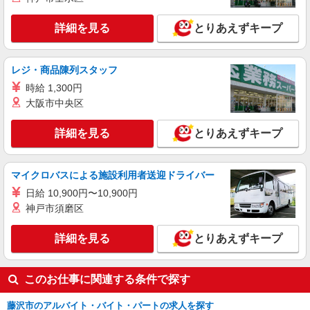
株式会社日本パーソナルビジネス 首都圏支社（T12_254）
≪携帯販売｜ドコモショップ藤沢村岡店≫
詳細を見る
とりあえずキープ
時給1530円 ◆交通費別途規定支給
神奈川県藤沢市村岡東
レジ・商品陳列スタッフ
詳細を見る
キープ
時給 1,300円
大阪市中央区
派遣社員
株式会社日本パーソナルビジネス 首都圏支社（T11_1189）
詳細を見る
とりあえずキープ
≪携帯販売｜大型スマホショップのソフトバン
クコーナー≫
マイクロバスによる施設利用者送迎ドライバー
時給1500円 ◆交通費規定支給
日給 10,900円〜10,900円
神奈川県藤沢市遠藤
神戸市須磨区
詳細を見る
キープ
詳細を見る
とりあえずキープ
このお仕事に関連する条件で探す
藤沢市のアルバイト・バイト・パートの求人を探す