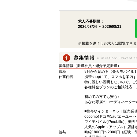
求人応募期間 ：
2026/08/04 ～ 2026/08/31
※掲載を終了した求人は閲覧できま
募集情報（派遣社員・紹介予定派遣）
職種
9月から始める【楽天モバイル
仕事内容
携帯shopにて、スマホを案内
特に難しい説明もないので、ご
各種料金プランのご相談対応・
初めての方でも安心♪
あなた専属のコーディネーター
■携帯やインターネット販売業
docomo(ドコモ)/au(エーユー
ワイモバイル(Y!mobille)
人気のApple（アップル）店
給与
時給1800円〜2000円（経験