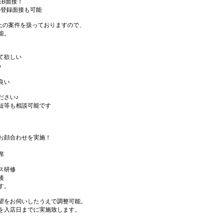
EB面接！
の登録面接も可能
件以上の案件を扱っておりますので、
能。
て欲しい
る
良い
ださい♪
短等も相談可能です
お顔合わせを実施！
席
ス研修
後
す。
望をお伺いしたうえで調整可能。
を入店日までに実施致します。