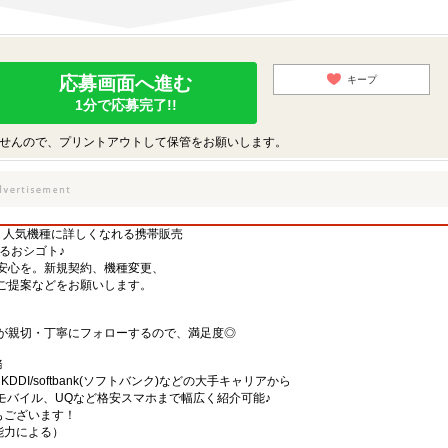
応募画面へ進む
キープ
1分で応募完了!!
せんので、プリントアウトして保管をお願いします。
】人気機種に詳しくなれる携帯販売
するおシゴト♪
安心を。新規契約、機種変更、
ご提案などをお願いします。
が親切・丁寧にフォローするので、満足度◎
務
)・KDDI/softbank(ソフトバンク)などの大手キャリアから
、楽天モバイル、UQなど格安スマホまで幅広く紹介可能♪
舗もございます！
・能力による）