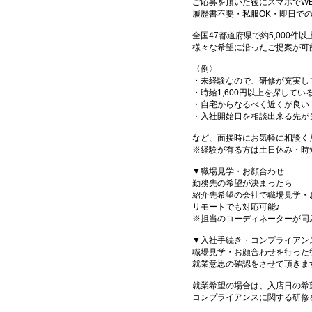
ご応募を頂いた後にスマホでW
履歴書不要・私服OK・即日で
全国47都道府県で約5,000
様々な希望に沿ったご提案が可
〈例〉
・未経験なので、研修が充実し
・時給1,600円以上を探してい
・自宅からなるべく近くが良い
・入社開始日を相談出来る先が
など、面接時にお気軽に相談く
※経験が有る方は土日休み・時
▼職場見学・お顔合わせ
勤務先の希望が決まったら
紹介先希望の会社で職場見学・
リモートでも対応可能♪
※担当のコーディネーターが同
▼入社手続き・コンプライアン
職場見学・お顔合わせを行った
就業意思の確認をさせて頂きま
就業希望の場合は、入店日の希
コンプライアンスに関する研修