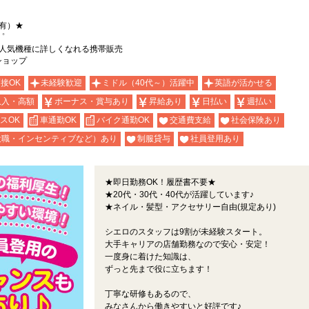
有）★
゜
】人気機種に詳しくなれる携帯販売
ショップ
面接OK
未経験歓迎
ミドル（40代～）活躍中
英語が活かせる
収入・高額
ボーナス・賞与あり
昇給あり
日払い
週払い
スOK
車通勤OK
バイク通勤OK
交通費支給
社会保険あり
役職・インセンティブなど）あり
制服貸与
社員登用あり
★即日勤務OK！履歴書不要★
★20代・30代・40代が活躍しています♪
★ネイル・髪型・アクセサリー自由(規定あり)
シエロのスタッフは9割が未経験スタート。
大手キャリアの店舗勤務なので安心・安定！
一度身に着けた知識は、
ずっと先まで役に立ちます！
丁寧な研修もあるので、
みなさんから働きやすいと好評です♪