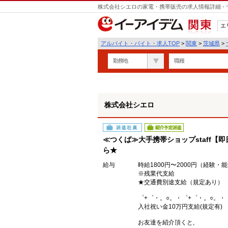
株式会社シエロの家電・携帯販売の求人情報詳細 -
遣
エ
関東
アルバイト・バイト・求人TOP
>
関東
>
茨城県
>
勤務地
職種
株式会社シエロ
派遣社員
紹介予定派遣
≪つくば≫大手携帯ショップstaff【
ら★
給与
時給1800円〜2000円（経験・
※残業代支給
★交通費別途支給（規定あり）
゜+゜・。○。・゜+゜・。○。・
入社祝い金10万円支給(規定有)
お友達を紹介頂くと,