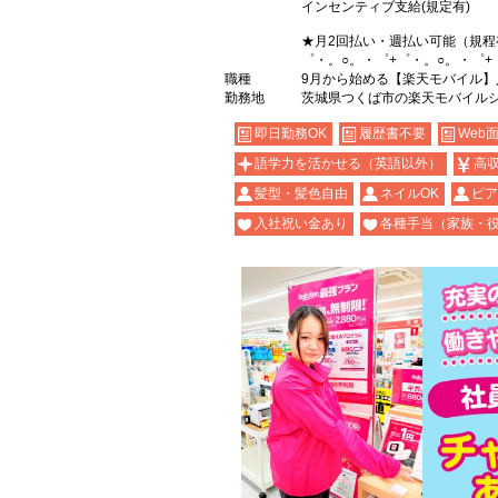
インセンティブ支給(規定有)
★月2回払い・週払い可能（規程
゜・。○。・゜+゜・。○。・゜+
職種
9月から始める【楽天モバイル
勤務地
茨城県つくば市の楽天モバイル
即日勤務OK
履歴書不要
Web
語学力を活かせる（英語以外）
高
髪型・髪色自由
ネイルOK
ピア
入社祝い金あり
各種手当（家族・