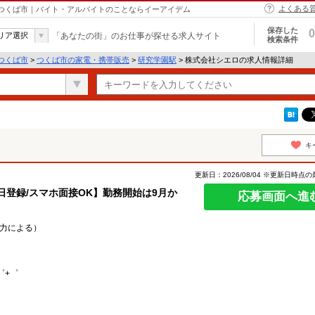
よくある
 つくば市｜バイト・アルバイトのことならイーアイデム
保存した
0
リア選択
「あなたの街」のお仕事が探せる求人サイト
検索条件
つくば市
>
つくば市の家電・携帯販売
>
研究学園駅
> 株式会社シエロの求人情報詳細
キ
更新日：2026/08/04 ※更新日時点
即日登録/スマホ面接OK】勤務開始は9月か
応募画面へ進
能力による）
゜+゜