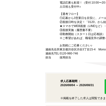
電話応募も歓迎！（受付:10:00〜20:
土日祝も受付中♪
【選考フロー】
①応募から3営業日を目安に、メール
②面接日時を決定！「0120」から
★スマホでWEB面接（LINEなど
③面接実施（履歴書不要）
④勤務開始（スタート日は応相談）
※ご希望があれば、職場見学の調整
お気軽にご応募ください♪
連絡先住所
東京都渋谷区渋谷3丁目15-4 Monost
連絡先TEL
0120-980-746
担当
採用担当
求人応募期間 ：
2026/08/04 ～ 2026/08/31
※掲載を終了した求人は閲覧できま