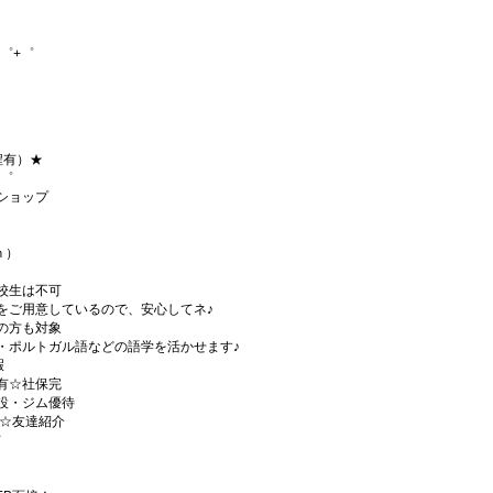
゜+゜
程有）★
+゜
ショップ
ｈ）
校生は不可
をご用意しているので、安心してネ♪
の方も対象
・ポルトガル語などの語学を活かせます♪
暇
有☆社保完
設・ジム優待
)☆友達紹介
有