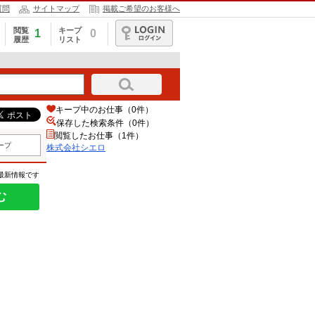
質問
サイトマップ
掲載ご希望のお客様へ
閲覧
キープ
1
0
履歴
リスト
ログイン
キープ中のお仕事（0件）
保存した検索条件（
0
件）
閲覧したお仕事（1件）
ープ
株式会社シエロ
の最新情報です
む