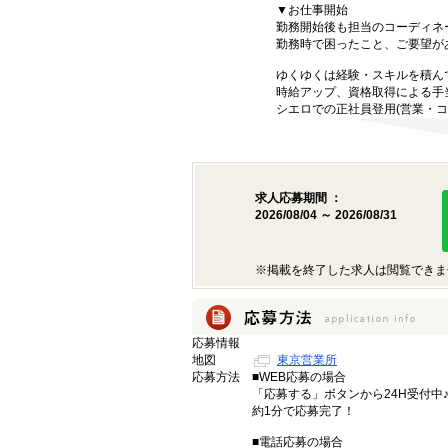
▼お仕事開始
勤務開始後も担当のコーディネ
勤務時で困ったこと、ご要望が
ゆくゆくは経験・スキルを積ん
時給アップ、資格取得による手
シエロでの正社員登用(営業・コ
求人応募期間 ：
2026/08/04 ～ 2026/08/31
※掲載を終了した求人は閲覧できま
応募情報
地図
東京営業所
応募方法
■WEB応募の場合
「応募する」ボタンから24H受付中
約1分で応募完了！
■電話応募の場合