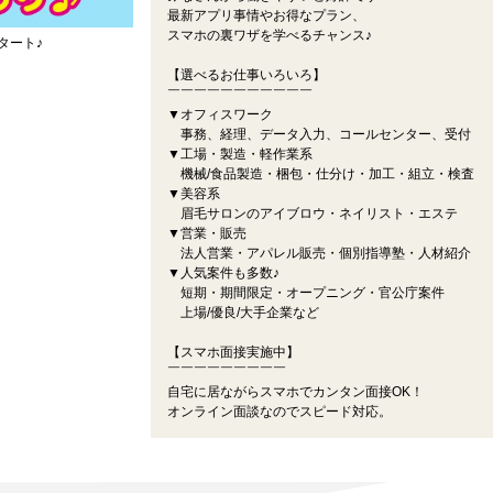
最新アプリ事情やお得なプラン、
スマホの裏ワザを学べるチャンス♪
タート♪
【選べるお仕事いろいろ】
￣￣￣￣￣￣￣￣￣￣￣
▼オフィスワーク
事務、経理、データ入力、コールセンター、受付
▼工場・製造・軽作業系
機械/食品製造・梱包・仕分け・加工・組立・検査
▼美容系
眉毛サロンのアイブロウ・ネイリスト・エステ
▼営業・販売
法人営業・アパレル販売・個別指導塾・人材紹介
▼人気案件も多数♪
短期・期間限定・オープニング・官公庁案件
上場/優良/大手企業など
【スマホ面接実施中】
￣￣￣￣￣￣￣￣￣
自宅に居ながらスマホでカンタン面接OK！
オンライン面談なのでスピード対応。