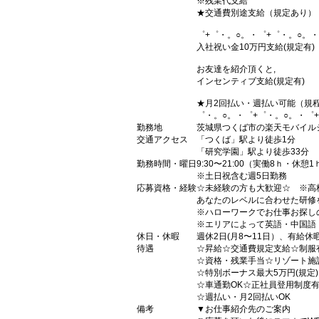
※残業代支給
★交通費別途支給（規定あり）
゜+゜・。○。・゜+゜・。○。・
入社祝い金10万円支給(規定有)
お友達を紹介頂くと,
インセンティブ支給(規定有)
★月2回払い・週払い可能（規
゜・。○。・゜+゜・。○。・゜
勤務地
茨城県つくば市の楽天モバイル
交通アクセス
「つくば」駅より徒歩1分
「研究学園」駅より徒歩33分
勤務時間・曜日
9:30〜21:00（実働8ｈ・休憩1
※土日祝含む週5日勤務
応募資格・経験
☆未経験の方も大歓迎☆ ※高
あなたのレベルに合わせた研修
※ハローワークでお仕事お探し
※エリアによって英語・中国語
休日・休暇
週休2日(月8〜11日）、有給休
待遇
☆昇給☆交通費規定支給☆制服
☆資格・残業手当☆リゾート施
☆特別ボーナス最大5万円(規定
☆車通勤OK☆正社員登用制度
☆週払い・月2回払いOK
備考
▼お仕事紹介先のご案内