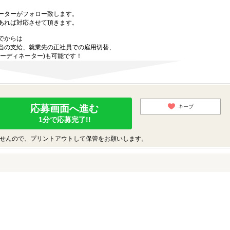
ーターがフォロー致します。
あれば対応させて頂きます。
でからは
当の支給、就業先の正社員での雇用切替、
ーディネーター)も可能です！
応募画面へ進む
キープ
1分で応募完了!!
せんので、プリントアウトして保管をお願いします。
♪