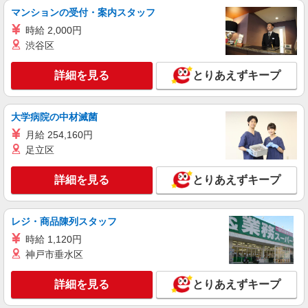
マンションの受付・案内スタッフ
パート
時給 2,000円
ライフ川崎大島店（店舗コード624）
渋谷区
青果
時給1,235円 日曜・祝日は+100円
詳細を見る
とりあえずキープ
ライフ川崎大島店 神奈川県川崎市川崎区大島
4-3-1
大学病院の中材滅菌
詳細を見る
キープ
月給 254,160円
足立区
パート
ライフ川崎大島店（店舗コード624）
詳細を見る
とりあえずキープ
精肉
時給1,235円 日曜・祝日は+100円
レジ・商品陳列スタッフ
ライフ川崎大島店 神奈川県川崎市川崎区大島
時給 1,120円
4-3-1
神戸市垂水区
詳細を見る
キープ
詳細を見る
とりあえずキープ