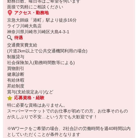
勤務日数、曜日等はご希望を伺います
面接で気軽にご相談ください
アクセス・勤務地
京急大師線「港町」駅より徒歩16分
ライフ川崎大島店
神奈川県川崎市川崎区大島4-3-1
待遇
交通費実費支給
(片道2km以上で公共交通機関利用の場合)
制服貸与
社会保険加入(勤務時間数等による)
買物割引
健康診断
有給休暇
昇給制度
賞与(支給規定あり)など
応募資格・経験
特に必要な資格はありません。
スーパーマーケットでのお仕事が初めての方、お仕事そのもの
が久しぶりで不安…という方でも大歓迎です！
※Wワークをご希望の場合、2社合計の労働時間を週40時間以内
としていただくことが条件となります