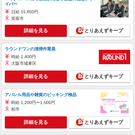
イバー
詳細を見る
キープ
日給 15,850円
箕面市
アルバイト
詳細を見る
とりあえずキープ
ライフ川崎京町店（店舗コード861）
（早朝）荷受け・商品陳列
時給1,300円
ラウンドワンの清掃作業員
ライフ川崎京町店 神奈川県川崎市川崎区京町
時給 1,400円
3-21-1
大阪市城東区
詳細を見る
キープ
詳細を見る
とりあえずキープ
パート
ライフ川崎ルフロン店（店舗コード642）
アパレル用品や雑貨のピッキング検品
惣菜
時給 1,200円〜1,500円
時給1,235円以上
柏市
ライフ川崎ルフロン店 神奈川県川崎市川崎区
日進町1-11 川崎ルフロン内1F
詳細を見る
とりあえずキープ
詳細を見る
キープ