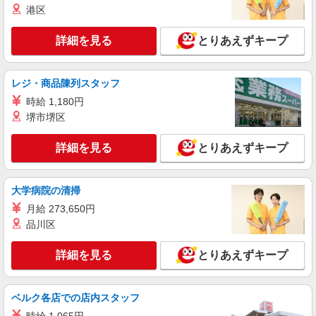
港区
ネットスーパー
時給1,235円 日曜・祝日は+100円
詳細を見る
とりあえずキープ
ライフ川崎大島店 神奈川県川崎市川崎区大島
4-3-1
レジ・商品陳列スタッフ
詳細を見る
キープ
時給 1,180円
堺市堺区
パート
ライフ川崎大島店（店舗コード624）
詳細を見る
とりあえずキープ
衣料品
時給1,235円 日曜・祝日は+100円
ライフ川崎大島店 神奈川県川崎市川崎区大島
大学病院の清掃
4-3-1
月給 273,650円
品川区
詳細を見る
キープ
詳細を見る
とりあえずキープ
アルバイト
ライフ川崎大島店（店舗コード624）
（早朝）荷受け・商品陳列
ベルク各店での店内スタッフ
時給1,300円