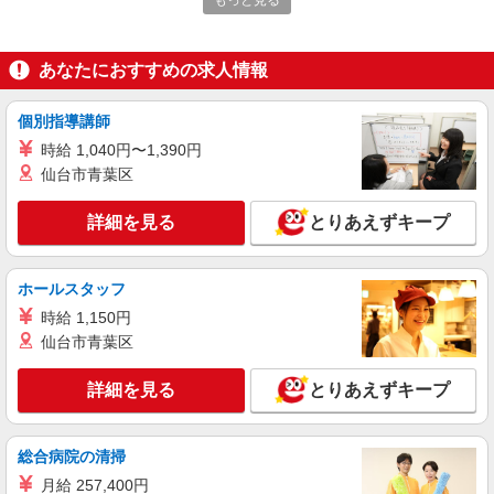
もっと見る
アルバイト
ライフ川崎大島店（店舗コード624）
レジ
あなたにおすすめの求人情報
時給1,235円 土曜・日曜・祝日出勤 時給1,300
円 土日祝日勤務出来る方大歓迎！！ 週2回以上勤
務出来る方歓迎！！
個別指導講師
ライフ川崎大島店 神奈川県川崎市川崎区大島
4-3-1
時給 1,040円〜1,390円
仙台市青葉区
詳細を見る
キープ
詳細を見る
とりあえずキープ
アルバイト
ライフ川崎桜本店（店舗コード813）
ホールスタッフ
作業場清掃
時給 1,150円
時給1,235円
仙台市青葉区
ライフ川崎桜本店 神奈川県川崎市川崎区桜本
2-16-1
詳細を見る
とりあえずキープ
詳細を見る
キープ
総合病院の清掃
パート
月給 257,400円
ライフ川崎大島店（店舗コード624）