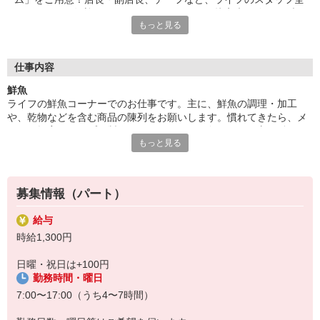
員であなたを歓迎＆サポートします。だから接客未経験でもブラ
もっと見る
ンクがあっても大丈夫。「とても親切に受け入れてもらえ、不安
なくお仕事を始められました！」（パート1年目・主婦Kさん）
■食材選びのコツがわかる！
仕事内容
ライフが扱うのは新鮮な食材ばかり。毎日触れることで旬や鮮度
鮮魚
を知ることができ、食材の目利き術が養われていきます！普段の
ライフの鮮魚コーナーでのお仕事です。主に、鮮魚の調理・加工
お買い物にも活かせるので、パートのやる気も自然とUP！？お
や、乾物などを含む商品の陳列をお願いします。慣れてきたら、メ
いしい食卓は、おいしい食材選びから。自分や家族のためにプラ
ニュー提案やサンプル製作もできるように！魚のさばき方は働くう
スになるお仕事はいかがでしょうか？ご応募お待ちしています！
もっと見る
ちに身につくので、未経験でも安心です。「魚の目利きや調理スキ
ルが上がってお家でも役立つ」というパートさんの声も！
募集情報（パート）
給与
時給1,300円
日曜・祝日は+100円
勤務時間・曜日
7:00〜17:00（うち4〜7時間）