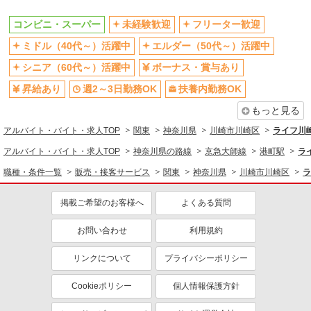
ボーナス・賞与あり
週2～3日勤務OK
コンビニ・スーパー
未経験歓迎
フリーター歓迎
扶養内勤務OK
交通費支給
ミドル（40代～）活躍中
エルダー（50代～）活躍中
社会保険あり
シニア（60代～）活躍中
ボーナス・賞与あり
昇給あり
週2～3日勤務OK
扶養内勤務OK
もっと見る
アルバイト・バイト・求人TOP
関東
神奈川県
川崎市川崎区
ライフ川
アルバイト・バイト・求人TOP
神奈川県の路線
京急大師線
港町駅
ラ
職種・条件一覧
販売・接客サービス
関東
神奈川県
川崎市川崎区
ラ
掲載ご希望のお客様へ
よくある質問
お問い合わせ
利用規約
リンクについて
プライバシーポリシー
Cookieポリシー
個人情報保護方針