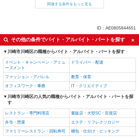
関連する条件をもっと見る
同じ雇用形態から港町駅の求人を探す
パート
同じ特徴から港町駅の求人を探す
ID：AE0805844651
未経験歓迎
フリーター歓迎
その他の条件でバイト・アルバイト・パートを探す
ミドル（40代～）活躍中
エルダー（50代～）活躍中
川崎市川崎区の職種からバイト・アルバイト・パートを探す
シニア（60代～）活躍中
ボーナス・賞与あり
イベント・キャンペーン・アミュ
ドライバー・配達
昇給あり
週2～3日勤務OK
ーズメント
扶養内勤務OK
交通費支給
ファッション・アパレル
教育・保育
社会保険あり
オフィスワーク・事務
IT・クリエイティブ
同じ職種から求人を探す
川崎市川崎区の人気の職種からバイト・アルバイト・パートを探
す
販売・接客サービス
コンビニ・スーパー
レストラン・専門料理店
量販店・大型SC・百貨店
弁当・惣菜
エステ・リフレクソロジー
同じ特徴から求人を探す
ファミリーレストラン・回転寿司
梱包・仕分け・ピッキング
未経験歓迎
ミドル（40代～）活躍中