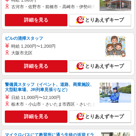
時給 1,065円
ライフ川崎大島店 神奈川県川崎市川崎区大島
古河市・佐野市・前橋市・高崎市・伊勢崎市・太田市・館林市・
4-3-1
詳細を見る
とりあえずキープ
詳細を見る
キープ
ビルの清掃スタッフ
パート
ライフ川崎大島店（店舗コード624）
時給 1,200円〜1,200円
惣菜
大阪市北区
時給1,255円 日曜・祝日は+100円
詳細を見る
とりあえずキープ
ライフ川崎大島店 神奈川県川崎市川崎区大島
4-3-1
警備員スタッフ（イベント、道路、商業施設、
詳細を見る
キープ
大型駐車場、JR列車見張りなど）
日給 11,000円〜12,100円
アルバイト
栃木市・小山市・さいたま市西区・さいたま市岩槻区・久喜市・
ライフ川崎京町店（店舗コード861）
品出し（商品陳列）
詳細を見る
とりあえずキープ
時給1,235円
ライフ川崎京町店 神奈川県川崎市川崎区京町
3-21-1
マイクロバスにて教習所に通う生徒の送迎ドラ