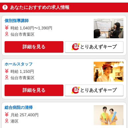
ライフ大崎ニューシティ店（店舗コード878）
あなたにおすすめの求人情報
青果
時給1,235円
個別指導講師
ライフ大崎ニューシティ店 東京都品川区大崎
1-6-45号館
時給 1,040円〜1,390円
仙台市青葉区
詳細を見る
キープ
詳細を見る
とりあえずキープ
NEW
アルバイト
ライフ武蔵小山店（店舗コード836）
ホールスタッフ
（早朝）荷受け・商品陳列
時給 1,150円
時給1,350円以上
仙台市青葉区
ライフ武蔵小山店 東京都品川区小山2－7－14
詳細を見る
とりあえずキープ
詳細を見る
キープ
NEW
パート
総合病院の清掃
ライフ大崎ニューシティ店（店舗コード878）
月給 257,400円
デイリー・加工食品
港区
時給1,235円以上