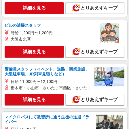
詳細を見る
とりあえずキープ
詳細を見る
キープ
NEW
パート
ビルの清掃スタッフ
ライフ大崎ニューシティ店（店舗コード878）
時給 1,200円〜1,200円
日用雑貨
大阪市北区
時給1,235円以上
ライフ大崎ニューシティ店 東京都品川区大崎
詳細を見る
とりあえずキープ
1-6-45号館
詳細を見る
キープ
警備員スタッフ（イベント、道路、商業施設、
大型駐車場、JR列車見張りなど）
NEW
パート
日給 11,000円〜12,100円
ライフ大崎百反通店（店舗コード864）
栃木市・小山市・さいたま市西区・さいたま市岩槻区・久喜市・
精肉
詳細を見る
とりあえずキープ
時給1,235円以上
ライフ大崎百反通店 東京都品川区大崎4-13-2
マイクロバスにて教習所に通う生徒の送迎ドラ
詳細を見る
キープ
イバー