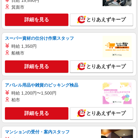
日給 15,850円
NEW
アルバイト
箕面市
ライフ武蔵小山店（店舗コード836）
夜間店舗運営補助
詳細を見る
とりあえずキープ
時給1,350円以上
ライフ武蔵小山店 東京都品川区小山2－7－14
スーパー資材の仕分け作業スタッフ
時給 1,350円
詳細を見る
キープ
船橋市
NEW
アルバイト
詳細を見る
とりあえずキープ
ライフ大崎ニューシティ店（店舗コード878）
品出し（商品陳列）
時給1,235円
アパレル用品や雑貨のピッキング検品
ライフ大崎ニューシティ店 東京都品川区大崎
時給 1,200円〜1,500円
1-6-45号館
柏市
詳細を見る
キープ
詳細を見る
とりあえずキープ
NEW
パート
ライフ東五反田店（店舗コード612）
マンションの受付・案内スタッフ
レジ