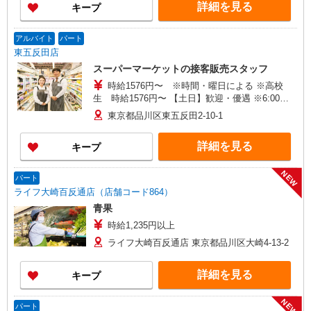
詳細を見る
キープ
アルバイト
パート
東五反田店
スーパーマーケットの接客販売スタッフ
時給1576円〜 ※時間・曜日による ※高校
生 時給1576円〜 【土日】歓迎・優遇 ※6:00〜
8:00 時給＋200円 ※22:00以降 基本時給より
東京都品川区東五反田2-10-1
25％UP
詳細を見る
キープ
NEW
パート
ライフ大崎百反通店（店舗コード864）
青果
時給1,235円以上
ライフ大崎百反通店 東京都品川区大崎4-13-2
詳細を見る
キープ
NEW
パート