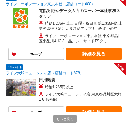
ライフコーポレーション東京本社（店舗コード600）
電話対応やデータ入力のスーパー本社事務ス
タッフ
時給1,235円以上 日曜・祝日 時給1,335円以上
業務習得状況により時給アップ！ 5円ずつの昇給
ステップで最大200円加給！
ライフコーポレーション東京本社 東京都品川
区東品川4-12-3 品川シーサイドTSタワー
詳細を見る
キープ
NEW
アルバイト
ライフ大崎ニューシティ店（店舗コード878）
日用雑貨
時給1,235円以上
ライフ大崎ニューシティ店 東京都品川区大崎
1-6-45号館
詳細を見る
キープ
もっと見る
NEW
アルバイト