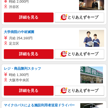
時給 2,000円
時給1,235円以上
渋谷区
ライフ東五反田店 東京都品川区東五反田2-19-
6
詳細を見る
とりあえずキープ
詳細を見る
キープ
大学病院の中材滅菌
NEW
パート
月給 254,160円
ライフ武蔵小山店（店舗コード836）
足立区
青果
詳細を見る
時給1,250円以上
とりあえずキープ
ライフ武蔵小山店 東京都品川区小山2－7－14
レジ・商品陳列スタッフ
詳細を見る
キープ
時給 1,300円
大阪市中央区
詳細を見る
とりあえずキープ
マイクロバスによる施設利用者送迎ドライバー