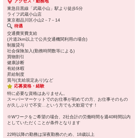
アクセス・勤務地
東急目黒線「武蔵小山」駅より徒歩5分
ライフ武蔵小山店
東京都品川区小山2－7－14
待遇
交通費実費支給
(片道2km以上で公共交通機関利用の場合)
制服貸与
社会保険加入(勤務時間数等による)
買物割引
健康診断
有給休暇
昇給制度
賞与(支給規定あり)など
応募資格・経験
特に必要な資格はありません。
スーパーマーケットでのお仕事が初めての方、お仕事そのもの
が久しぶりで不安…という方でも大歓迎です！
※Wワークをご希望の場合、2社合計の労働時間を週40時間以内
としていただくことが条件となります
22時以降の勤務は深夜勤務のため、18歳以上