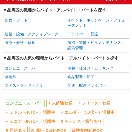
ミドル（40代～）活躍中
エルダー（50代～）活躍中
品川区の職種からバイト・アルバイト・パートを探す
シニア（60代～）活躍中
ボーナス・賞与あり
飲食・フード
イベント・キャンペーン・アミュ
昇給あり
週2～3日勤務OK
ーズメント
扶養内勤務OK
交通費支給
建築・設備・アクティブワーク
ドライバー・配達
社会保険あり
医療・介護・福祉
清掃・警備・ビルメンテナンス・
設備管理
同じ職種から求人を探す
品川区の人気の職種からバイト・アルバイト・パートを探す
販売・接客サービス
コンビニ・スーパー
コンビニ・スーパー
梱包・仕分け・ピッキング
薬剤師
食品製造・加工
同じ特徴から求人を探す
ファストフード・デリ
配送・配達ドライバー
未経験歓迎
ミドル（40代～）活躍中
ボーナス・賞与あり
週2～3日勤務OK
コンビニ・スーパー
未経験歓迎
フリーター歓迎
扶養内勤務OK
交通費支給
ミドル（40代～）活躍中
エルダー（50代～）活躍中
社会保険あり
シニア（60代～）活躍中
ボーナス・賞与あり
昇給あり
週2～3日勤務OK
扶養内勤務OK