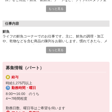
員であなたを歓迎＆サポートします。だから接客未経験でもブラ
もっと見る
ンクがあっても大丈夫。「とても親切に受け入れてもらえ、不安
なくお仕事を始められました！」（パート1年目・主婦Kさん）
■食材選びのコツがわかる！
仕事内容
ライフが扱うのは新鮮な食材ばかり。毎日触れることで旬や鮮度
鮮魚
を知ることができ、食材の目利き術が養われていきます！普段の
ライフの鮮魚コーナーでのお仕事です。主に、鮮魚の調理・加工
お買い物にも活かせるので、パートのやる気も自然とUP！？お
や、乾物などを含む商品の陳列をお願いします。慣れてきたら、メ
いしい食卓は、おいしい食材選びから。自分や家族のためにプラ
ニュー提案やサンプル製作もできるように！魚のさばき方は働くう
スになるお仕事はいかがでしょうか？ご応募お待ちしています！
もっと見る
ちに身につくので、未経験でも安心です。「魚の目利きや調理スキ
ルが上がってお家でも役立つ」というパートさんの声も！
募集情報（パート）
給与
時給1,275円以上
勤務時間・曜日
8:00〜16:00 のうち
4〜7時間程度
勤務日数、曜日等はご希望を伺います