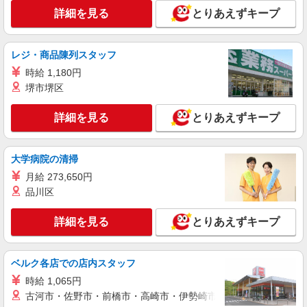
ライフ大崎ニューシティ店 東京都品川区大崎
詳細を見る
とりあえずキープ
1-6-45号館
詳細を見る
キープ
レジ・商品陳列スタッフ
時給 1,180円
NEW
パート
堺市堺区
ライフ大崎百反通店（店舗コード864）
登録販売者
詳細を見る
とりあえずキープ
時給1,435円以上 管理要件を満たさない方 時
給1,335円
大学病院の清掃
ライフ大崎百反通店 東京都品川区大崎4-13-2
月給 273,650円
詳細を見る
品川区
キープ
NEW
詳細を見る
とりあえずキープ
アルバイト
ライフ東五反田店（店舗コード612）
レジ
ベルク各店での店内スタッフ
時給1,350円以上
時給 1,065円
ライフ東五反田店 東京都品川区東五反田2-19-
古河市・佐野市・前橋市・高崎市・伊勢崎市・太田市・館林市・
6