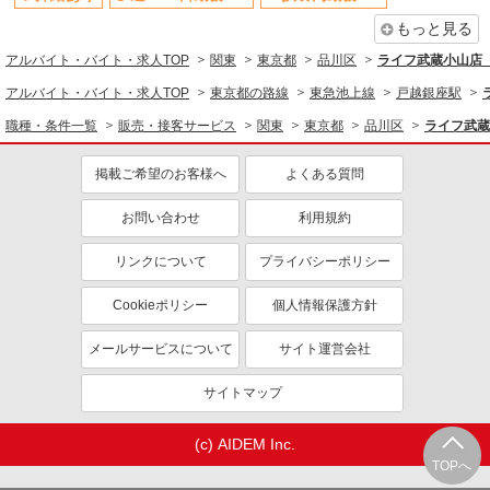
もっと見る
アルバイト・バイト・求人TOP
関東
東京都
品川区
ライフ武蔵小山店（
アルバイト・バイト・求人TOP
東京都の路線
東急池上線
戸越銀座駅
職種・条件一覧
販売・接客サービス
関東
東京都
品川区
ライフ武蔵
掲載ご希望のお客様へ
よくある質問
お問い合わせ
利用規約
リンクについて
プライバシーポリシー
Cookieポリシー
個人情報保護方針
メールサービスについて
サイト運営会社
サイトマップ
(c) AIDEM Inc.
TOPへ