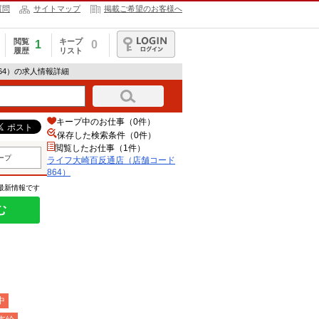
質問
サイトマップ
掲載ご希望のお客様へ
閲覧
キープ
1
0
履歴
リスト
ログイン
64）の求人情報詳細
キープ中のお仕事（0件）
保存した検索条件（
0
件）
閲覧したお仕事（1件）
ープ
ライフ大崎百反通店（店舗コード
864）
の最新情報です
む
中