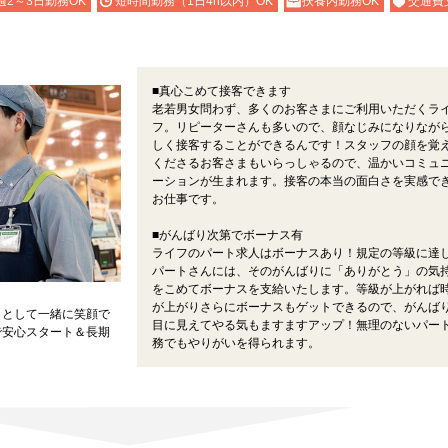
週2～3日勤務OK
短時間勤務（1日4h以内）OK
扶養内勤務OK
交通費
■真心こめて接客できます
老若男女問わず、多くのお客さまにご利用いただくラ
フ。リピーターさんも多いので、顔なじみになりなが
しく接客することができるんです！スタッフの顔を覚
くださるお客さまもいらっしゃるので、温かいコミュ
ーションが生まれます。接客の本当の面白さを実感で
お仕事です。
■がんばり次第でボーナス有
ライフのパート求人はボーナスあり！規定の等級に達
パートさんには、そのがんばりに「ありがとう」の気
をこめてボーナスを支給いたします。等級が上がれば
が上がりさらにボーナスもゲットできるので、がんば
」として一緒に笑顔で
目に見えてやる気もますますアップ！無理のないパー
で安心スタート＆長期
務でもやりがいを得られます。