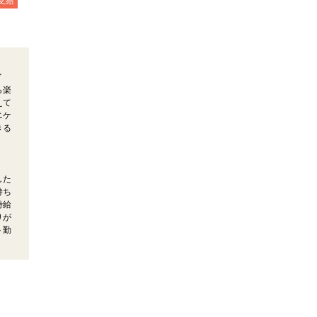
支給
イ
ら楽
えて
ニケ
きる
した
持ち
時給
りが
ト勤