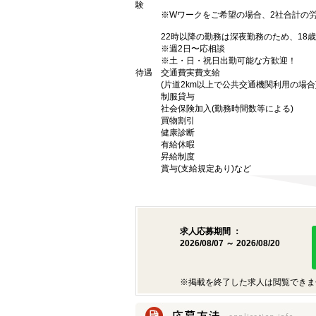
験
※Wワークをご希望の場合、2社合計の
22時以降の勤務は深夜勤務のため、18
※週2日〜応相談
※土・日・祝日出勤可能な方歓迎！
待遇
交通費実費支給
(片道2km以上で公共交通機関利用の場合
制服貸与
社会保険加入(勤務時間数等による)
買物割引
健康診断
有給休暇
昇給制度
賞与(支給規定あり)など
求人応募期間 ：
2026/08/07 ～ 2026/08/20
※掲載を終了した求人は閲覧できま