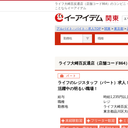
ライフ大崎百反通店（店舗コード864）のコンビニ
ことならイーアイデム
エ
関東
アルバイト・バイト・求人TOP
>
関東
>
東京都
>
勤務地
職種
ライフ大崎百反通店（店舗コード864
パート
ライフのレジスタッフ（パート）求人
活躍中の明るい職場！
給与
時給1,235円以
職種
レジ
勤務地
ライフ大崎百反
東京都品川区大崎4
未経験歓迎
フリーター歓迎
ミ