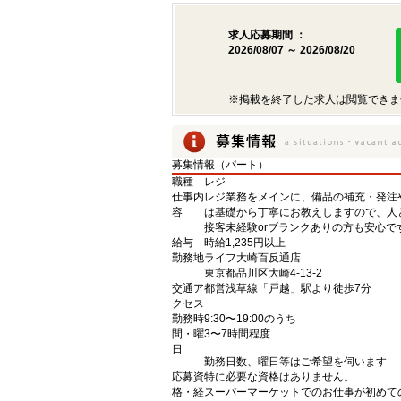
求人応募期間 ：
2026/08/07 ～ 2026/08/20
※掲載を終了した求人は閲覧できま
募集情報（パート）
職種
レジ
仕事内
レジ業務をメインに、備品の補充・発注
容
は基礎から丁寧にお教えしますので、人
接客未経験orブランクありの方も安心で
給与
時給1,235円以上
勤務地
ライフ大崎百反通店
東京都品川区大崎4-13-2
交通ア
都営浅草線「戸越」駅より徒歩7分
クセス
勤務時
9:30〜19:00のうち
間・曜
3〜7時間程度
日
勤務日数、曜日等はご希望を伺います
応募資
特に必要な資格はありません。
格・経
スーパーマーケットでのお仕事が初めて