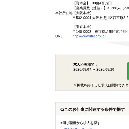
【資本金】100億4百万円
【従業員数（連結）】31260人（2
本社所在地
【大阪本社】
〒532-0004 大阪市淀川区西宮原2-2-
【東京本社】
〒140-0002 東京都品川区東品川4
URL
http://www.lifecorp.jp/
求人応募期間 ：
2026/08/07 ～ 2026/08/20
※掲載を終了した求人は閲覧できま
このお仕事に関連する条件で探す
同じ職種から求人を探す