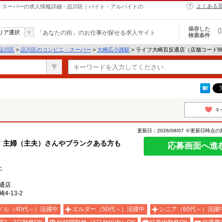
よくある
・スーパーの求人情報詳細 - 品川区｜バイト・アルバイトの
保存した
0
リア選択
「あなたの街」のお仕事が探せる求人サイト
検索条件
品川区
>
品川区のコンビニ・スーパー
>
大崎広小路駅
> ライフ大崎百反通店（店舗コード8
）
キ
更新日：2026/08/07 ※更新日時点
！主婦（主夫）さんやブランクある方も
応募画面へ進
上
通店
-13-2
ドル（40代～）活躍中
エルダー（50代～）活躍中
シニア（60代～）活躍