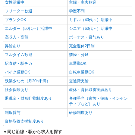
女性活躍中
主婦・主夫歓迎
フリーター歓迎
学歴不問
ブランクOK
ミドル（40代～）活躍中
エルダー（50代～）活躍中
シニア（60代～）活躍中
高収入・高額
ボーナス・賞与あり
昇給あり
完全週休2日制
フルタイム歓迎
禁煙・分煙
駅直結・駅チカ
車通勤OK
バイク通勤OK
自転車通勤OK
残業少なめ（月20h未満）
交通費支給
社会保険あり
産休・育休取得実績あり
退職金・財形貯蓄制度あり
各種手当（家族・役職・インセン
ティブなど）あり
制服貸与
研修制度あり
資格取得支援制度あり
同じ沿線・駅から求人を探す