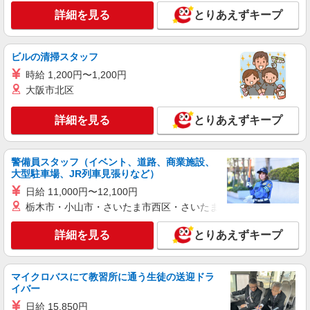
詳細を見る
キープ
詳細を見る
とりあえずキープ
派遣社員
株式会社トラストグロース 新宿本社 第1営業部
ビルの清掃スタッフ
グループホームでの介護士
時給 1,200円〜1,200円
時給：1500円〜1700円 ※資格や経験による
大阪市北区
東京都江東区
詳細を見る
とりあえずキープ
詳細を見る
キープ
警備員スタッフ（イベント、道路、商業施設、
派遣社員
大型駐車場、JR列車見張りなど）
株式会社トラストグロース 新宿本社 第1営業部
デイサービスでの介護士
日給 11,000円〜12,100円
栃木市・小山市・さいたま市西区・さいたま市岩槻区・久喜市・
時給：1400円〜 ※資格・経験等により異なる
東京都江東区
詳細を見る
とりあえずキープ
詳細を見る
キープ
マイクロバスにて教習所に通う生徒の送迎ドラ
イバー
アルバイト
パート
派遣社員
紹介予定派遣
日研トータルソーシング株式会社 メディカルケア事業部/新宿オフィ
日給 15,850円