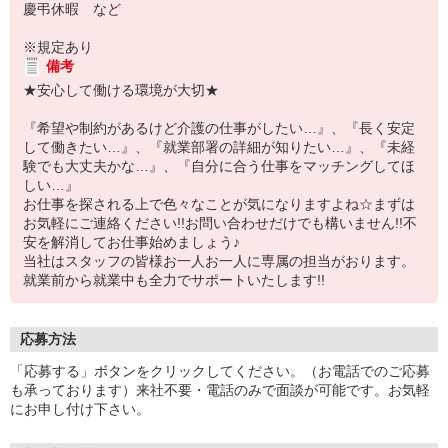
慶弔休暇 など
※規定あり
備考
★安心して働ける環境が大切★
『希望や制約があるけど介護の仕事がしたい…』、『長く安定
して働きたい…』、『就業部署の詳細が知りたい…』、『未経
験でも大丈夫かな…』、『自分に合う仕事をマッチングしてほ
しい…』
お仕事を探される上で色々なことが気になりますよね☆まずは
お気軽にご連絡ください!!お問い合わせだけでも構いません!!不
安を解消してお仕事始めましょう♪
当社はスタッフの皆様お一人お一人に専属の担当がおります。
就業前から就業中も全力でサポートいたします!!
応募方法
「応募する」ボタンをクリックしてください。（お電話でのご応募
も承っております）来社不要・電話のみで面談が可能です。お気軽
にお申し付け下さい。