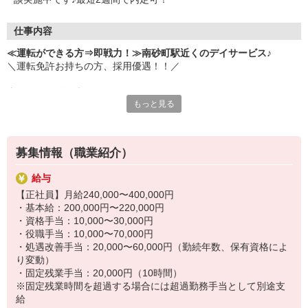
仕事内容
≪運転ができる方⇒即戦力！≫南砂町駅近くのデイサービス♪
＼運転免許お持ちの方、採用優遇！！／
◆デイサービス◆
もっと見る
利用者さまの自立した生活に向けた支援。
自立した方が多数です♪
個人に合わせた介助(食事・排せつ等)や機能訓練の支援、送迎、清
掃業務など。
募集情報（職業紹介）
福祉業界初めての方でも安心↓↓
給与
充実した研修制度・先輩スタッフのサポート有◎
【正社員】月給240,000〜400,000円
・基本給：200,000円〜220,000円
●送迎業務は…
・資格手当：10,000〜30,000円
・AT限定可
・役職手当：10,000〜70,000円
・施設近隣のみの送迎
・処遇改善手当：20,000〜60,000円（勤続年数、保有資格によ
・軽/普通/ハイエースなど経験により選択可
り変動）
・固定残業手当：20,000円（10時間）
運転が苦手な方も安心♪
※固定残業時間を超過する場合には超過勤務手当として別途支
不安がある方は気軽にご相談ください◎
給