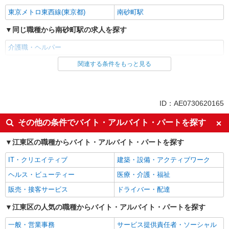
東京メトロ東西線(東京都)
南砂町駅
同じ職種から南砂町駅の求人を探す
介護職・ヘルパー
関連する条件をもっと見る
同じ雇用形態から南砂町駅の求人を探す
職業紹介
同じ特徴から南砂町駅の求人を探す
ID：AE0730620165
入社日応相談
未経験歓迎
その他の条件でバイト・アルバイト・パートを探す
経験者・有資格者歓迎
新卒・第二新卒歓迎
江東区の職種からバイト・アルバイト・パートを探す
女性活躍中
主婦・主夫歓迎
IT・クリエイティブ
建築・設備・アクティブワーク
フリーター歓迎
学歴不問
ヘルス・ビューティー
医療・介護・福祉
ブランクOK
ミドル（40代～）活躍中
販売・接客サービス
ドライバー・配達
エルダー（50代～）活躍中
シニア（60代～）活躍中
高収入・高額
江東区の人気の職種からバイト・アルバイト・パートを探す
ボーナス・賞与あり
昇給あり
完全週休2日制
一般・営業事務
サービス提供責任者・ソーシャル