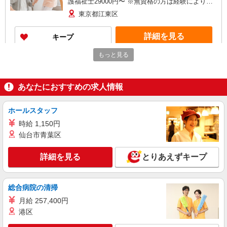
護福祉士29000円〜 ※無資格の方は経験によりご
相談となります。
東京都江東区
詳細を見る
キープ
もっと見る
派遣社員
株式会社トラストグロース 新宿本社 第1営業部
特別養護老人ホームでの夜専介護士
あなたにおすすめの求人情報
一夜勤：15840円〜17380円 ※資格や経験など
による
ホールスタッフ
東京都江東区
時給 1,150円
仙台市青葉区
詳細を見る
キープ
詳細を見る
とりあえずキープ
職業紹介
株式会社kotrio /●SW-S-2021800
≪運転好きの方歓迎≫未経験でも活躍できる！
総合病院の清掃
デイサービスSTAFF
月給 257,400円
時給1550円〜2312円 ＜交通費全支給(ガソリ
港区
ン代含む)＞