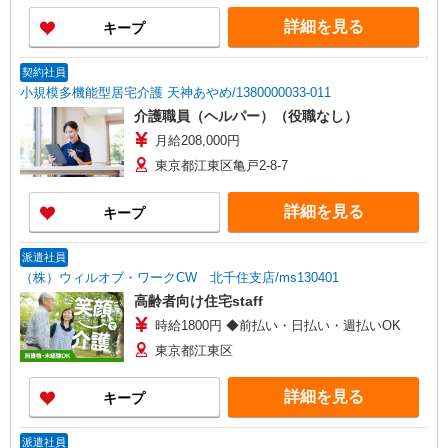
す。 ※居住支援特別手当は勤続5年目までの方は
詳細を見る
キープ
さらに1万円支給（再入社は除く） ◎賞与：基本
給2.08ヶ月分/年支給 ◎残業時は別途時間外手当支
給（超過1分〜）
契約社員
小規模多機能型居宅介護 天神あやめ/1380000033-011
介護職員（ヘルパー）（役職なし）
月給208,000円
東京都江東区亀戸2-8-7
詳細を見る
キープ
派遣社員
（株）ウィルオブ・ワークCW 北千住支店/ms130401
高齢者向け住宅staff
時給1800円 ◆前払い・日払い・週払いOK
東京都江東区
詳細を見る
キープ
派遣社員