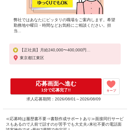
弊社ではあなたにピッタリの職場をご案内します。希望
勤務地や曜日・時間などお気軽にご相談ください。担
当...
【正社員】月給240,000〜400,000円
・基本給：200,000円〜220,000円
東京都江東区
・資格手当：10,000〜30,000円
・役職手当：10,000〜70,000円
・処遇改善手当：20,000〜60,000円（勤続年数、保
有資格により変動）
応募画面へ進む
・固定残業手当：20,000円（10時間）
※固定残業時間を超過する場合には超過勤務手当と
1分で応募完了!!
キープ
して別途支給
求人応募期間：2026/08/01～2026/08/09
下記資格をお持ちの方歓迎
・認知症介護基礎研修
・初任者研修
≪応募時は履歴書不要⇒書類作成サポートあり≫面接同行サービ
・実務者研修
スもあるので人前で話すのが苦手でも大丈夫♪来社不要の電話面
・介護福祉士 など
談実施中です♪最短2週間で内定可！