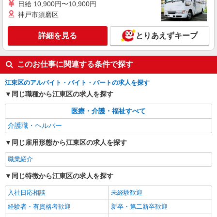
アルバイト
パート
派遣社員
紹介予定派遣
日給 10,900円〜10,900円
日研トータルソーシング株式会社 メディカルケア事業部/新宿オフィ
神戸市須磨区
ス
未経験・無資格OKの介護スタッフ
詳細を見る
とりあえずキープ
時給1,500円〜1,650円 ★週払いOK（規定あ
り） ※給与幅は経験・能力による
このお仕事に関連する条件で探す
東京都江東区 【最寄駅】東雲駅 ★勤務地は
3000ヶ所以上★ 自宅から通いやすいエリアなど、
お好きな勤務地をお選び下さい！！
江東区のアルバイト・バイト・パートの求人を探す
同じ職種から江東区の求人を探す
詳細を見る
キープ
医療・介護・福祉すべて
介護職・ヘルパー
同じ雇用形態から江東区の求人を探す
職業紹介
同じ特徴から江東区の求人を探す
入社日応相談
未経験歓迎
経験者・有資格者歓迎
新卒・第二新卒歓迎