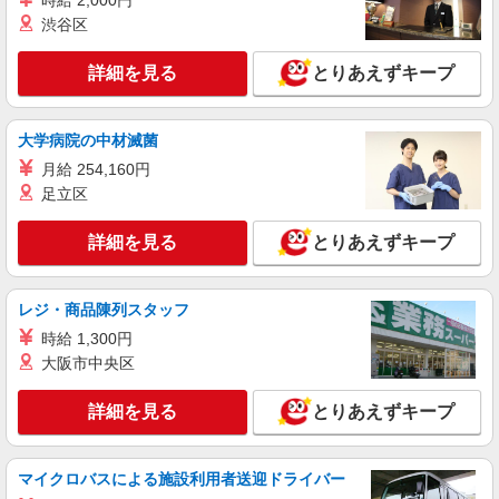
時給 2,000円
株式会社kotrio /●SW-H2-2103239
渋谷区
有明駅◎負担少なめの障がい者支援員★社会活
動の見守りなど
詳細を見る
とりあえずキープ
時給1650円〜2312円 ＜日払い有/週払い有/交
通費全支給(ガソリン代含む)＞
大学病院の中材滅菌
東京都江東区 最寄り駅：有明
月給 254,160円
詳細を見る
キープ
足立区
アルバイト
詳細を見る
パート
派遣社員
紹介予定派遣
とりあえずキープ
日研トータルソーシング株式会社 メディカルケア事業部/新宿オフィ
ス
未経験・無資格OKの介護スタッフ
レジ・商品陳列スタッフ
時給1,500円〜1,650円 ★週払いOK（規定あ
時給 1,300円
り） ※給与幅は経験・能力による
大阪市中央区
東京都江東区 【最寄駅】西大島駅 ★勤務地は
3000ヶ所以上★ 自宅から通いやすいエリアなど、
詳細を見る
とりあえずキープ
お好きな勤務地をお選び下さい！！
詳細を見る
キープ
マイクロバスによる施設利用者送迎ドライバー