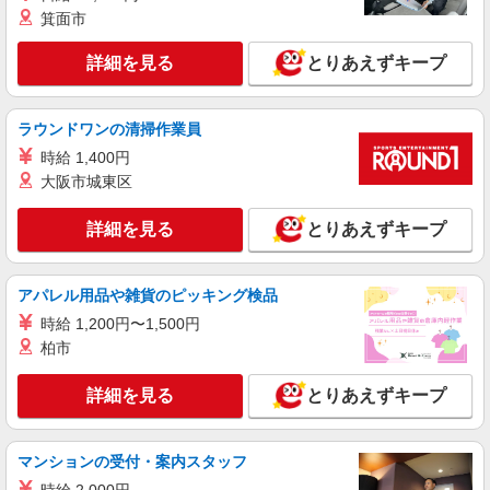
ス
箕面市
未経験・無資格OKの介護スタッフ
時給1,500円〜1,650円 ★週払いOK（規定あ
詳細を見る
とりあえずキープ
り） ※給与幅は経験・能力による
東京都江東区 【最寄駅】豊洲駅 ★勤務地は
3000ヶ所以上★ 自宅から通いやすいエリアなど、
ラウンドワンの清掃作業員
お好きな勤務地をお選び下さい！！
時給 1,400円
詳細を見る
キープ
大阪市城東区
アルバイト
パート
派遣社員
紹介予定派遣
詳細を見る
とりあえずキープ
日研トータルソーシング株式会社 メディカルケア事業部/新宿オフィ
ス
未経験・無資格OKの介護スタッフ
アパレル用品や雑貨のピッキング検品
時給1,500円〜1,650円 ★週払いOK（規定あ
時給 1,200円〜1,500円
り） ※給与幅は経験・能力による
柏市
東京都江東区 【最寄駅】大島駅 ★勤務地は
3000ヶ所以上★ 自宅から通いやすいエリアなど、
詳細を見る
とりあえずキープ
お好きな勤務地をお選び下さい！！
詳細を見る
キープ
マンションの受付・案内スタッフ
派遣社員