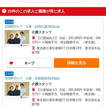
20
件のこの求人と職種が同じ求人
正社員
SOMPOケア 江東 訪問介護/3015ca1
介護スタッフ
【介護福祉士】 月給：255,800円 年収例：349
万円〜 ※職務手当、特別職務手当、（東京都）居
住支援特別手当、働きがい向上手当、日祝手当
東京都江東区東陽5丁目30番13号 東京原木会
（月平均2回分）等、毎月平均的に支払われる手当
館7階
を含みます。 ※居住支援特別手当は勤続5年目ま
での方はさらに1万円支給（再入社は除く） ◎賞
詳細を見る
キープ
与：基本給2.08ヶ月分/年支給 ◎残業時は別途時間
外手当支給（超過1分〜）
正社員
SOMPOケア 江東 定期巡回/5233da1
介護スタッフ
【介護福祉士】 月給：285,800円 年収例：385
万円〜 ※職務手当、特別職務手当、（東京都）居
住支援特別手当、働きがい向上手当、働きがい向
東京都江東区東陽5丁目30番13号 東京原木会
上手当、日祝手当（月平均2回分）、深夜勤手当
館7階