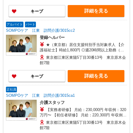
（月平均5回分）、在宅手当（月平均10回分）等、
毎月平均的に支払われる手当を含みます。 ◎残業
詳細を見る
キープ
時は別途時間外手当支給（超過1分〜） ◎居住支
援特別手当は勤続5年目までの方はさらに1万円支
給（再入社は除く） ◎賞与 基本給2.08ヶ月分/年
アルバイト
パート
支給
SOMPOケア 江東 訪問介護/3015cc2
登録ヘルパー
★（東京都）居住支援特別手当対象求人 【介
護福祉士】時給1,800円 ◎週20時間以上勤務（社
保加入者）の場合は時給1,850円 ＊早朝（〜
東京都江東区東陽5丁目30番13号 東京原木会
8:00）：時給2,250円〜 ＊日曜祝日：時給2,100
館7階
円〜 【実務者研修・初任者研修（ヘルパー1級・2
級）】時給1,720円 ◎週20時間以上勤務（社保加
詳細を見る
キープ
入者）の場合は時給1,770円 ＊早朝（〜8:00）：
時給2,150円〜 ＊日曜祝日：時給2,020円〜 ◎身体
介助、生活援助が同時給 ◎キャンセル手当：職務
正社員
時給の60％支給 ※居住支援特別手当は勤続5年目
SOMPOケア 江東 訪問介護/3015ca1
までの方はさらに時給＋50円（再入社者は除く）
介護スタッフ
【実務者研修】 月給：230,000円 年収例：320
万円〜 【初任者研修】 月給：220,300円 年収例：
305万円〜 ※職務手当、（東京都）居住支援特別
東京都江東区東陽5丁目30番13号 東京原木会
手当、働きがい向上手当、日祝手当（月平均2回
館7階
分）等、毎月平均的に支払われる手当を含みま