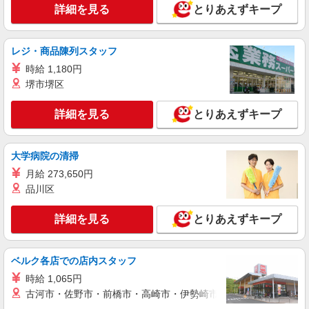
江東区
詳細を見る
とりあえずキープ
詳細を見る
キープ
レジ・商品陳列スタッフ
職業紹介
時給 1,180円
株式会社kotrio /●SW-S-2007664
堺市堺区
南砂町駅／住宅型有料老人ホームSTAFF＊腰
や膝への負担少なめ◎
詳細を見る
とりあえずキープ
時給1550円〜2312円 ＜交通費全支給(ガソリ
ン代含む)＞
江東区
大学病院の清掃
月給 273,650円
詳細を見る
キープ
品川区
派遣社員
詳細を見る
とりあえずキープ
（株）ウィルオブ・ワークCW 北千住支店/ms130401
生活サポート
ベルク各店での店内スタッフ
時給1600円 ◆前払い・日払い・週払いOK
時給 1,065円
東京都江東区
古河市・佐野市・前橋市・高崎市・伊勢崎市・太田市・館林市・