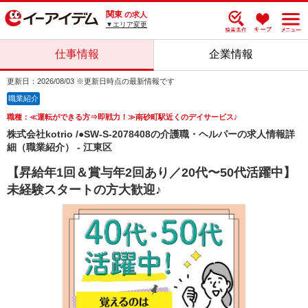
関東
の求人
▼エリア変更
仕事情報
企業情報
更新日：2026/08/03 ※更新日時点の最新情報です
職業紹介
職種：≪運転ができる方⇒即戦力！≫南砂町駅近くのデイサービス♪
株式会社kotrio /●SW-S-2078408の介護職・ヘルパーの求人情報詳
細（職業紹介） - 江東区
【昇給年1回＆賞与年2回あり／20代〜50代活躍中】
未経験スタートの方大歓迎♪