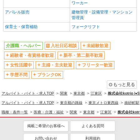
ワーカー
フルタイム歓迎
禁煙・分煙
アパレル販売
建物管理・設備管理・マンション
駅直結・駅チカ
車通勤OK
管理員
バイク通勤OK
自転車通勤OK
保育士・保育補助
フォークリフト
残業少なめ（月20h未満）
交通費支給
社会保険あり
産休・育休取得実績あり
介護職・ヘルパー
入社日応相談
未経験歓迎
退職金・財形貯蓄制度あり
各種手当（家族・役職・インセン
経験者・有資格者歓迎
新卒・第二新卒歓迎
ティブなど）あり
制服貸与
研修制度あり
女性活躍中
主婦・主夫歓迎
フリーター歓迎
資格取得支援制度あり
学歴不問
ブランクOK
同じ職種から求人を探す
もっと見る
アルバイト・バイト・求人TOP
関東
東京都
江東区
株式会社kotrio /
医療・介護・福祉
アルバイト・バイト・求人TOP
東京都の路線
東京メトロ東西線
南砂町駅
介護職・ヘルパー
職種・条件一覧
医療・介護・福祉
関東
東京都
江東区
株式会社kotr
同じ特徴から求人を探す
掲載ご希望のお客様へ
よくある質問
未経験歓迎
ミドル（40代～）活躍中
ボーナス・賞与あり
車通勤OK
お問い合わせ
利用規約