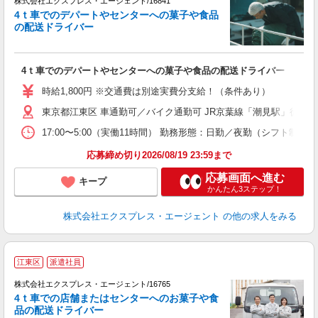
株式会社エクスプレス・エージェント/16841
△
4ｔ車でのデパートやセンターへの菓子や食品
（
の配送ドライバー
品
―
即
4ｔ車でのデパートやセンターへの菓子や食品の配送ドライバー
ブ
ニ
時給1,800円 ※交通費は別途実費分支給！（条件あり）
車
東京都江東区 車通勤可／バイク通勤可 JR京葉線「潮見駅」徒歩1
17:00〜5:00（実働11時間） 勤務形態：日勤／夜勤（シフト
応募締め切り2026/08/19 23:59まで
応募画面へ進む
キープ
かんたん3ステップ！
株式会社エクスプレス・エージェント
の他の求人をみる
▲
江東区
派遣社員
円
株式会社エクスプレス・エージェント/16765
▲
4ｔ車での店舗またはセンターへのお菓子や食
品の配送ドライバー