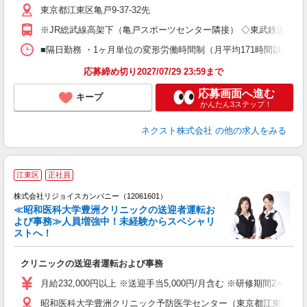
東京都江東区亀戸9-37-32先
活
修
※JR総武線高架下（亀戸スポーツセンター隣接） ◇東武鉄道「亀戸
■隔日勤務 ・1ヶ月単位の変形労働時間制（月平均171時間以内 ※
応募締め切り2027/07/29 23:59まで
応募画面へ進む
キープ
かんたん3ステップ！
ネクスト株式会社
の他の求人をみる
江東区
正社員
株式会社リジョイスカンパニー（12061601）
≪昭和医科大学豊洲クリニックの送迎者運転お
よび事務≫人員増強中！未経験からスペシャリ
ストへ！
未
クリニックの送迎者運転および事務
未
月給232,000円以上 ※送迎手当5,000円/月含む ※研修期間2ヶ月
昭和医科大学豊洲クリニック予防医学センター（東京都江東区豊洲5-