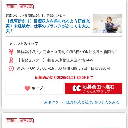
江東区
業務委託
東京ヤクルト販売株式会社／東陽センター
【保育所あり】目標収入を得られるよう研修充
実！未経験者、仕事のブランクがあっても大丈
夫！
相
ヤクルトスタッフ
未
ア
業務委託収入／完全出来高制 ◎週3日〜OK◎扶養の範囲内OK ◎扶養
【宅配センター】東陽 東京都江東区木場6-6-9
週3からOK 9：00〜15：00 研修期間：7日／日給3360円
応募締め切り2026/08/31 23:59まで
応募画面へ進む
キープ
かんたん3ステップ！
東京ヤクルト販売株式会社
の他の求人をみる
江東区
業務委託