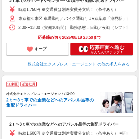
3ｔ車でのデパートやセンターへの菓子や食品の配送ドライバー
ニ
車
時給1,750円 ※交通費は別途実費分支給！（条件あり）
東京都江東区 車通勤可／バイク通勤可 JR京葉線「潮見駅」徒歩1
2:00〜13:00（実働10時間） 勤務形態：日勤／夜勤（シフト
応募締め切り2026/08/19 23:59まで
応募画面へ進む
キープ
かんたん3ステップ！
株式会社エクスプレス・エージェント
の他の求人をみる
●
江東区
派遣社員
女
―
株式会社エクスプレス・エージェント/13490
車
2ｔ〜3ｔ車での企業などへのアパレル品等の
配
集配ドライバー
―
即
ブ
2ｔ〜3ｔ車での企業などへのアパレル品等の集配ドライバー
収
登
時給1,600円 ※交通費は別途実費分支給！（条件あり） ■研修期間