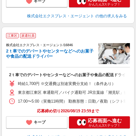
キープ
かんたん3ステップ！
株式会社エクスプレス・エージェント
の他の求人をみる
◆
江東区
派遣社員
す
株式会社エクスプレス・エージェント/16846
◆
2ｔ車でのデパートやセンターなどへのお菓子
や食品の配送ドライバー
―
即
2ｔ車でのデパートやセンターなどへのお菓子や食品の配送ドライバー
ブ
収
時給1,700円 ※交通費は別途実費分支給！（条件あり）
登
東京都江東区 車通勤可／バイク通勤可 JR京葉線「潮見駅」徒歩1
17:00〜5:00（実働11時間） 勤務形態：日勤／夜勤（シフト
応募締め切り2026/08/19 23:59まで
応募画面へ進む
キープ
かんたん3ステップ！