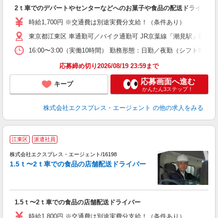
即
2ｔ車でのデパートやセンターなどへのお菓子や食品の配送ドライバー
ブ
収
時給1,700円 ※交通費は別途実費分支給！（条件あり）
登
東京都江東区 車通勤可／バイク通勤可 JR京葉線「潮見駅」徒歩1
16:00〜3:00（実働10時間） 勤務形態：日勤／夜勤（シフト
応募締め切り2026/08/19 23:59まで
応募画面へ進む
キープ
かんたん3ステップ！
株式会社エクスプレス・エージェント
の他の求人をみる
江東区
派遣社員
株式会社エクスプレス・エージェント/16198
☆
1.5ｔ〜2ｔ車での食品の店舗配送ドライバー
ン
即
ブ
1.5ｔ〜2ｔ車での食品の店舗配送ドライバー
み
交
時給1,800円 ※交通費は別途実費分支給！（条件あり）