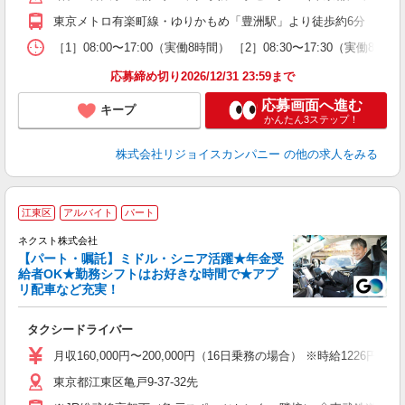
東京メトロ有楽町線・ゆりかもめ「豊洲駅」より徒歩約6分
［1］08:00〜17:00（実働8時間） ［2］08:30〜17:30（実働8
応募締め切り2026/12/31 23:59まで
応募画面へ進む
キープ
かんたん3ステップ！
株式会社リジョイスカンパニー
の他の求人をみる
江東区
アルバイト
パート
ネクスト株式会社
【パート・嘱託】ミドル・シニア活躍★年金受
給者OK★勤務シフトはお好きな時間で★アプ
リ配車など充実！
な
タクシードライバー
入
迎
月収160,000円〜200,000円（16日乗務の場合） ※時給1226円〜
ミ
東京都江東区亀戸9-37-32先
～
貸