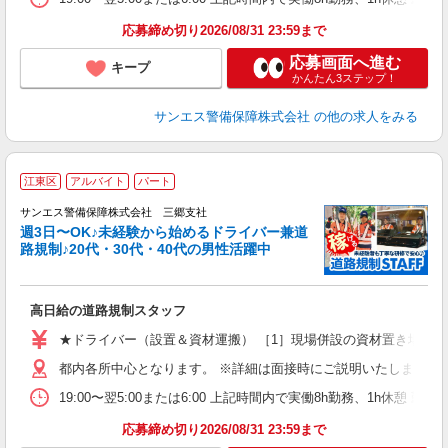
応募締め切り2026/08/31 23:59まで
応募画面へ進む
キープ
かんたん3ステップ！
サンエス警備保障株式会社
の他の求人をみる
江東区
アルバイト
パート
2
0
サンエス警備保障株式会社 三郷支社
迎
週3日〜OK♪未経験から始めるドライバー兼道
路規制♪20代・30代・40代の男性活躍中
ー
高日給の道路規制スタッフ
未
活
★ドライバー（設置＆資材運搬） ［1］現場併設の資材置き場から 日給：17,
K
都内各所中心となります。 ※詳細は面接時にご説明いたします。 
用
19:00〜翌5:00または6:00 上記時間内で実働8h勤務、1h休憩 
応募締め切り2026/08/31 23:59まで