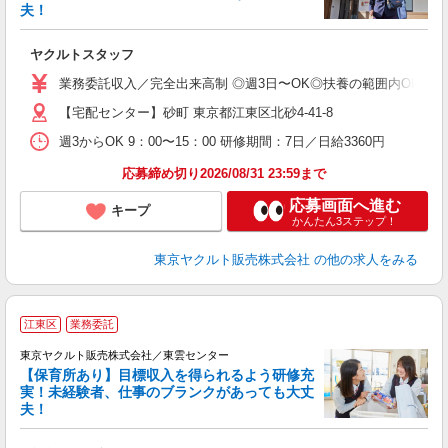
夫！
相
ヤクルトスタッフ
未
ア
業務委託収入／完全出来高制 ◎週3日〜OK◎扶養の範囲内OK ◎扶養
【宅配センター】砂町 東京都江東区北砂4-41-8
週3からOK 9：00〜15：00 研修期間：7日／日給3360円
応募締め切り2026/08/31 23:59まで
応募画面へ進む
キープ
かんたん3ステップ！
東京ヤクルト販売株式会社
の他の求人をみる
江東区
業務委託
東京ヤクルト販売株式会社／東雲センター
【保育所あり】目標収入を得られるよう研修充
実！未経験者、仕事のブランクがあっても大丈
夫！
相