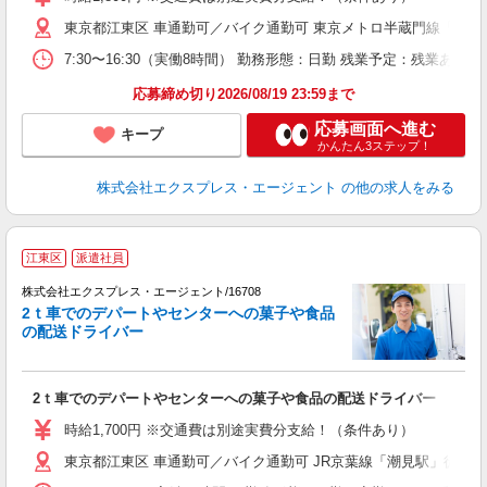
東京都江東区 車通勤可／バイク通勤可 東京メトロ半蔵門線「清澄
7:30〜16:30（実働8時間） 勤務形態：日勤 残業予定：残業
応募締め切り2026/08/19 23:59まで
応募画面へ進む
キープ
かんたん3ステップ！
株式会社エクスプレス・エージェント
の他の求人をみる
▽
江東区
派遣社員
◎
株式会社エクスプレス・エージェント/16708
▽
2ｔ車でのデパートやセンターへの菓子や食品
の配送ドライバー
ア
即
ブ
2ｔ車でのデパートやセンターへの菓子や食品の配送ドライバー
ニ
車
時給1,700円 ※交通費は別途実費分支給！（条件あり）
東京都江東区 車通勤可／バイク通勤可 JR京葉線「潮見駅」徒歩1