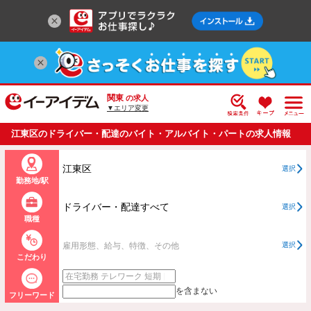
関東
の求人
▼エリア変更
江東区のドライバー・配達のバイト・アルバイト・パートの求人情報
一覧
江東区
選択
勤務地/駅
ドライバー・配達すべて
選択
職種
雇用形態、給与、特徴、その他
選択
こだわり
を含まない
フリーワード