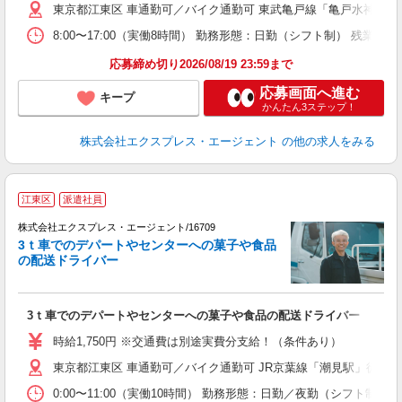
東京都江東区 車通勤可／バイク通勤可 東武亀戸線「亀戸水神駅」徒
8:00〜17:00（実働8時間） 勤務形態：日勤（シフト制） 残
応募締め切り2026/08/19 23:59まで
応募画面へ進む
キープ
かんたん3ステップ！
株式会社エクスプレス・エージェント
の他の求人をみる
△
江東区
派遣社員
で
株式会社エクスプレス・エージェント/16709
―
3ｔ車でのデパートやセンターへの菓子や食品
の配送ドライバー
内
即
ブ
3ｔ車でのデパートやセンターへの菓子や食品の配送ドライバー
ニ
車
時給1,750円 ※交通費は別途実費分支給！（条件あり）
東京都江東区 車通勤可／バイク通勤可 JR京葉線「潮見駅」徒歩1
0:00〜11:00（実働10時間） 勤務形態：日勤／夜勤（シフト