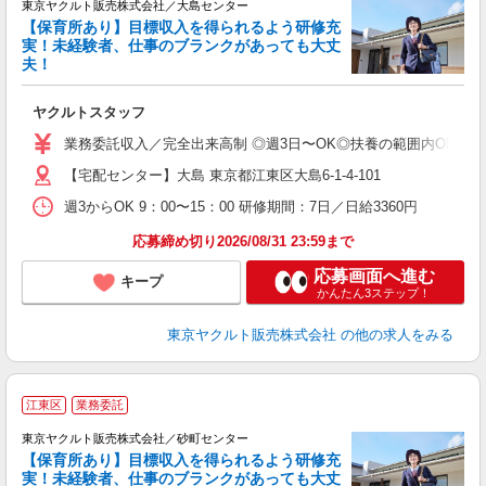
東京ヤクルト販売株式会社／大島センター
【保育所あり】目標収入を得られるよう研修充
実！未経験者、仕事のブランクがあっても大丈
夫！
相
ヤクルトスタッフ
未
ア
業務委託収入／完全出来高制 ◎週3日〜OK◎扶養の範囲内OK ◎扶養
【宅配センター】大島 東京都江東区大島6-1-4-101
週3からOK 9：00〜15：00 研修期間：7日／日給3360円
応募締め切り2026/08/31 23:59まで
応募画面へ進む
キープ
かんたん3ステップ！
東京ヤクルト販売株式会社
の他の求人をみる
江東区
業務委託
東京ヤクルト販売株式会社／砂町センター
【保育所あり】目標収入を得られるよう研修充
実！未経験者、仕事のブランクがあっても大丈