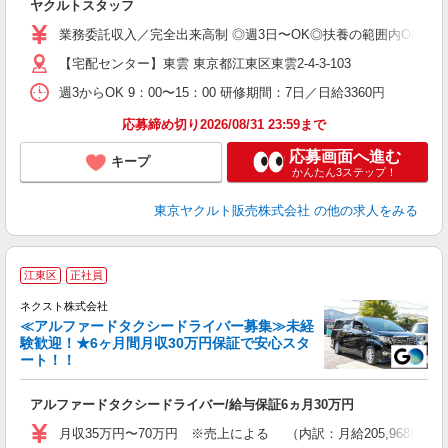
ヤクルトスタッフ
未
ア
業務委託収入／完全出来高制 ◎週3日〜OK◎扶養の範囲内OK ◎扶養
【宅配センター】東雲 東京都江東区東雲2-4-3-103
週3からOK 9：00〜15：00 研修期間：7日／日給3360円
応募締め切り2026/08/31 23:59まで
応募画面へ進む
キープ
かんたん3ステップ！
東京ヤクルト販売株式会社
の他の求人をみる
江東区
正社員
ネクスト株式会社
≪アルファードタクシードライバー募集≫未経
験歓迎！★6ヶ月間月収30万円保証で安心スタ
ート！！
な
アルファードタクシードライバー/給与保証6ヵ月30万円
入
迎
月収35万円〜70万円 ※売上による （内訳：月給205,968円
学