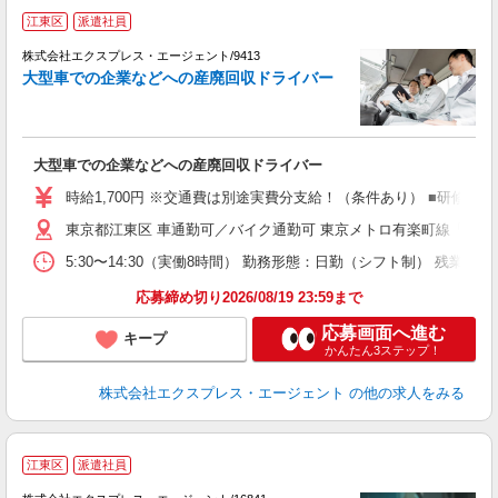
●
江東区
派遣社員
か
株式会社エクスプレス・エージェント/9413
―
大型車での企業などへの産廃回収ドライバー
配
―
即
ブ
大型車での企業などへの産廃回収ドライバー
バ
時給1,700円 ※交通費は別途実費分支給！（条件あり） ■研修
東京都江東区 車通勤可／バイク通勤可 東京メトロ有楽町線「辰巳駅
5:30〜14:30（実働8時間） 勤務形態：日勤（シフト制） 残
応募締め切り2026/08/19 23:59まで
応募画面へ進む
キープ
かんたん3ステップ！
株式会社エクスプレス・エージェント
の他の求人をみる
▼
江東区
派遣社員
お