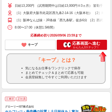
K
日給13,200円 （試用期間中は日給13,000円※3ヵ月） 皆勤手当5,
～
［1］大阪府大阪市此花区西九条2-14-16（大阪本社） ［2］埼玉県
車
［1］阪神なんば線・JR各線「西九条駅」徒歩6分 ［2］西武新宿線
得
8:00〜17:00（休憩1.5時間）
応募締め切り2026/09/06 23:59まで
応募画面へ進む
キープ
かんたん3ステップ！
「キープ」とは？
気になるお仕事をワンクリックで保存
まとめてチェック＆まとめて応募も可能
会員登録無しで今すぐご利用いただけます
江東区
正社員
グローリーIST株式会社
セルフレジ・券売機の設置｜土日祝休み｜賞与