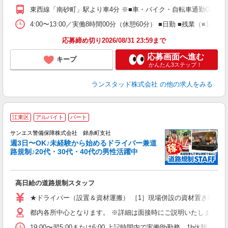
東西線「南砂町」駅より車4分 ※■車・バイク・自転車通勤OK！
4:00〜13:00／実働8時間00分（休憩60分） ■日勤 ■残業（
応募締め切り2026/08/31 23:59まで
応募画面へ進む
キープ
かんたん3ステップ！
ランスタッド株式会社
の他の求人をみる
江東区
アルバイト
パート
2
0
サンエス警備保障株式会社 錦糸町支社
迎
週3日〜OK♪未経験から始めるドライバー兼道
路規制♪20代・30代・40代の男性活躍中
ー
高日給の道路規制スタッフ
未
活
★ドライバー（設置＆資材運搬） ［1］現場併設の資材置き場から 日給：17,
K
都内各所中心となります。 ※詳細は面接時にご説明いたします。 
用
19:00〜翌5:00または6:00 上記時間内で実働8h勤務、1h休憩 