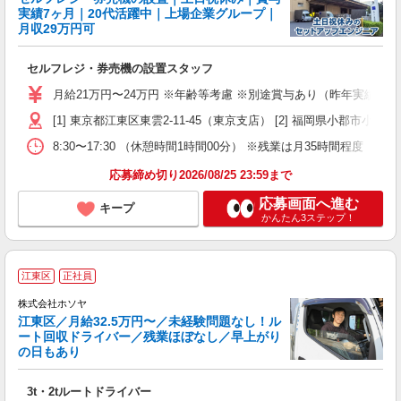
実績7ヶ月｜20代活躍中｜上場企業グループ｜
月収29万円可
へ
セルフレジ・券売機の設置スタッフ
入
不
月給21万円〜24万円 ※年齢等考慮 ※別途賞与あり（昨年実績7ヶ月分
あ
[1] 東京都江東区東雲2-11-45（東京支店） [2] 福岡県小郡市
テ
8:30〜17:30 （休憩時間1時間00分） ※残業は月35時間程度（
応募締め切り2026/08/25 23:59まで
応募画面へ進む
キープ
かんたん3ステップ！
江東区
正社員
株式会社ホソヤ
江東区／月給32.5万円〜／未経験問題なし！ル
ート回収ドライバー／残業ほぼなし／早上がり
の日もあり
て
3t・2tルートドライバー
入