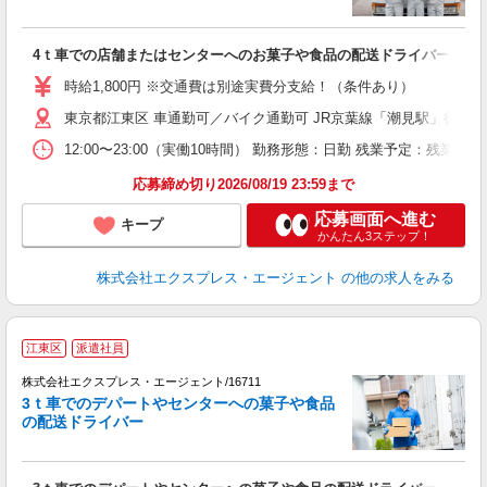
送
セ
即
4ｔ車での店舗またはセンターへのお菓子や食品の配送ドライバー
ブ
ニ
時給1,800円 ※交通費は別途実費分支給！（条件あり）
車
東京都江東区 車通勤可／バイク通勤可 JR京葉線「潮見駅」徒歩1
12:00〜23:00（実働10時間） 勤務形態：日勤 残業予定：
応募締め切り2026/08/19 23:59まで
応募画面へ進む
キープ
かんたん3ステップ！
株式会社エクスプレス・エージェント
の他の求人をみる
●
江東区
派遣社員
給
株式会社エクスプレス・エージェント/16711
―
3ｔ車でのデパートやセンターへの菓子や食品
の配送ドライバー
■
即
ブ