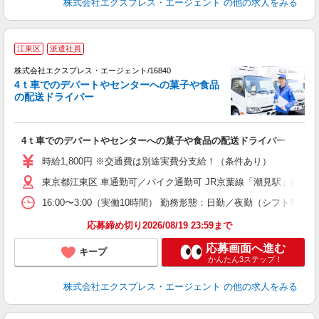
株式会社エクスプレス・エージェント
の他の求人をみる
▼
江東区
派遣社員
の
株式会社エクスプレス・エージェント/16840
―
4ｔ車でのデパートやセンターへの菓子や食品
の配送ドライバー
■
即
ブ
4ｔ車でのデパートやセンターへの菓子や食品の配送ドライバー
ニ
車
時給1,800円 ※交通費は別途実費分支給！（条件あり）
東京都江東区 車通勤可／バイク通勤可 JR京葉線「潮見駅」徒歩1
16:00〜3:00（実働10時間） 勤務形態：日勤／夜勤（シフト
応募締め切り2026/08/19 23:59まで
応募画面へ進む
キープ
かんたん3ステップ！
株式会社エクスプレス・エージェント
の他の求人をみる