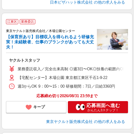
日本ピザハット株式会社
の他の求人をみる
江東区
業務委託
東京ヤクルト販売株式会社／木場公園センター
【保育所あり】目標収入を得られるよう研修充
実！未経験者、仕事のブランクがあっても大丈
夫！
相
ヤクルトスタッフ
未
ア
業務委託収入／完全出来高制 ◎週3日〜OK◎扶養の範囲内OK ◎扶養
【宅配センター】木場公園 東京都江東区千石1-9-22
週3からOK 9：00〜15：00 研修期間：7日／日給3360円
応募締め切り2026/08/31 23:59まで
応募画面へ進む
キープ
かんたん3ステップ！
東京ヤクルト販売株式会社
の他の求人をみる