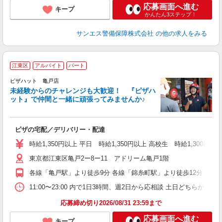
応募画面へ進む
キープ
かんたん3ステップ！
サンエス警備保障株式会社
の他の求人をみる
江東区
アルバイト
パート
ピザハット 亀戸店
未経験からのチャレンジも大歓迎！ 『ピザハ
ット』で仲間と一緒に頑張ってみませんか♪
続
ピザの宅配／デリバリー・配達
未
ア
時給1,350円以上 平日 時給1,350円以上 高校生 時給1,300円以
務
東京都江東区亀戸2ー8ー11 アドリーム亀戸1階
支
各線「亀戸駅」より徒歩9分 各線「錦糸町駅」より徒歩12分 東武
11:00〜23:00 内で1日3時間、週2日から応相談 土日どちらか必須
応募締め切り2026/08/31 23:59まで
応募画面へ進む
キープ