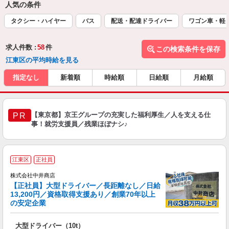
人気の条件
タクシー・ハイヤー
バス
配送・配達ドライバー
ワゴン車・軽
求人件数 :
58
件
この検索条件を保存
江東区の平均時給を見る
指定なし
新着順
時給順
日給順
月給順
【東京都】京王グループの充実した福利厚生／人を支える仕
PR
事！就労支援員／残業ほぼナシ♪
江東区
正社員
株式会社中井商店
【正社員】大型ドライバー／長距離なし／日給
13,200円／資格取得支援あり／創業70年以上
の安定企業
場
大型ドライバー（10t）
入