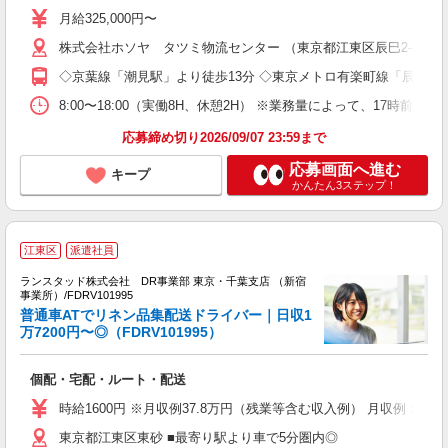
K
月給325,000円〜
～
株式会社ホソヤ タツミ物流センター （東京都江東区辰巳2-3-1）
バ
◇京葉線「潮見駅」より徒歩13分 ◇東京メトロ有楽町線「辰巳駅」
8:00〜18:00（実働8H、休憩2H） ※業務量によって、17時
応募締め切り2026/09/07 23:59まで
応募画面へ進む
キープ
かんたん3ステップ！
江東区
派遣社員
休
週
ランスタッド株式会社 DR事業部 東京・千葉支店 （新宿
事業所）/FDRV101995
リ
普通車ATでリネン品集配送ドライバー｜日収1
ミ
万7200円〜◎（FDRV101995）
払
個配・宅配・ルート・配送
時給1600円 ※月収例37.8万円（残業等含む収入例） 月収例：時給
東京都江東区東砂 ■最寄り駅より車で5分圏内◎