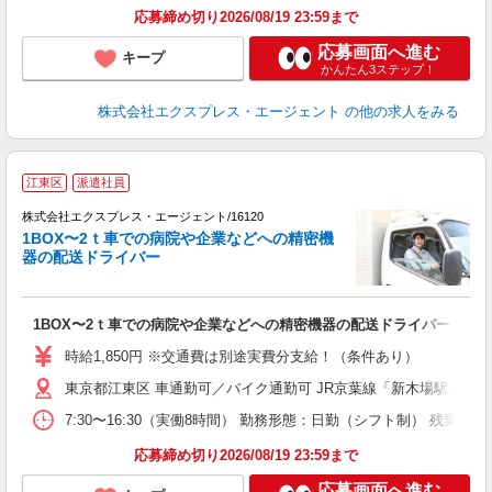
応募締め切り2026/08/19 23:59まで
応募画面へ進む
キープ
かんたん3ステップ！
株式会社エクスプレス・エージェント
の他の求人をみる
●
江東区
派遣社員
ク
株式会社エクスプレス・エージェント/16120
O
1BOX〜2ｔ車での病院や企業などへの精密機
エ
器の配送ドライバー
―
即
ブ
1BOX〜2ｔ車での病院や企業などへの精密機器の配送ドライバー
収
登
時給1,850円 ※交通費は別途実費分支給！（条件あり）
東京都江東区 車通勤可／バイク通勤可 JR京葉線「新木場駅」車1
7:30〜16:30（実働8時間） 勤務形態：日勤（シフト制） 
応募締め切り2026/08/19 23:59まで
応募画面へ進む