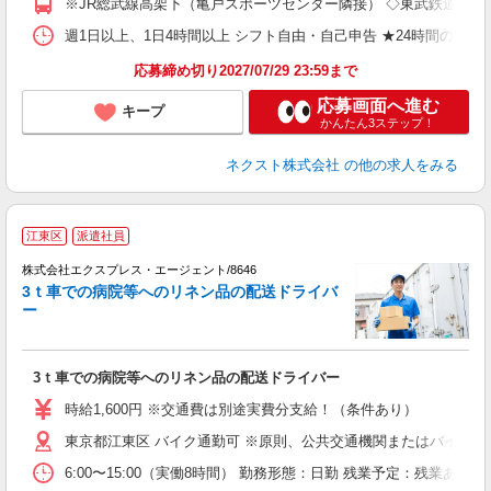
※JR総武線高架下（亀戸スポーツセンター隣接） ◇東武鉄道「亀戸
週1日以上、1日4時間以上 シフト自由・自己申告 ★24時間の中
応募締め切り2027/07/29 23:59まで
応募画面へ進む
キープ
かんたん3ステップ！
ネクスト株式会社
の他の求人をみる
江東区
派遣社員
▽
株式会社エクスプレス・エージェント/8646
や
3ｔ車での病院等へのリネン品の配送ドライバ
1
ー
即
ブ
収
3ｔ車での病院等へのリネン品の配送ドライバー
K
時給1,600円 ※交通費は別途実費分支給！（条件あり）
東京都江東区 バイク通勤可 ※原則、公共交通機関またはバイクで
6:00〜15:00（実働8時間） 勤務形態：日勤 残業予定：残業