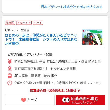
日本ピザハット株式会社
の他の求人をみる
江東区
アルバイト
パート
♪
ピザハット 豊洲店
はじめの一歩は、仲間がたくさんいるピザハッ
トで！ 未経験者歓迎 シフトの入り方はあな
れ
た次第◎
友
躍
ピザの宅配／デリバリー・配達
（
中
時給1,450円以上 平日 時給1,450円以上 土日・祝日 時給1,450円以
ル
東京都江東区枝川3-4-8 セルピエンテ深川
支
あ
JR京葉線「潮見駅」徒歩15分
内
9:00〜22:30 内で週1日以上、2時間以上OK！ 希望シフトの
応募締め切り2026/08/31 23:59まで
応募画面へ進む
キープ
かんたん3ステップ！