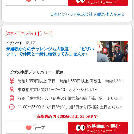
かんたん3ステップ！
日本ピザハット株式会社
の他の求人をみる
江東区
アルバイト
パート
ピザハット 深川店
未経験からのチャレンジも大歓迎！ 『ピザハ
ット』で仲間と一緒に頑張ってみませんか♪
続
ピザの宅配／デリバリー・配達
未
ア
時給1,350円以上 平日 時給1,350円以上 高校生 時給1,300円以
務
東京都江東区猿江1ー2ー10 オオハシビル1F
支
各線「住吉駅」より徒歩8分 都営新宿線「菊川駅」より徒歩9分
11:00〜23:00 内で1日3時間、週2日から応相談 土日どちらか必須
応募締め切り2026/08/31 23:59まで
応募画面へ進む
キープ
かんたん3ステップ！