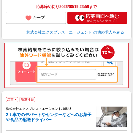
応募締め切り2026/08/19 23:59まで
応募画面へ進む
キープ
かんたん3ステップ！
株式会社エクスプレス・エージェント
の他の求人をみる
▲
江東区
派遣社員
す
株式会社エクスプレス・エージェント/16843
▲
2ｔ車でのデパートやセンターなどへのお菓子
や食品の配送ドライバー
―