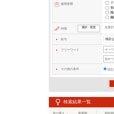
ア
雇用形態
契
職
嘱
未選択
選択・変更
特徴
給与
フリーワード
その他の条件
指定
この
検索結果一覧
並び替え ：
新着順
時給順