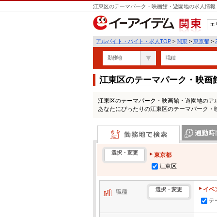
江東区のテーマパーク・映画館・遊園地の求人情報 
エ
関東
アルバイト・バイト・求人TOP
>
関東
>
東京都
>
勤務地
職種
江東区のテーマパーク・映画
覧
江東区のテーマパーク・映画館・遊園地のア
あなたにぴったりの江東区のテーマパーク・
勤務地で検索
通勤時間・区
選択・変更
東京都
江東区
イベ
選択・変更
職種
テ