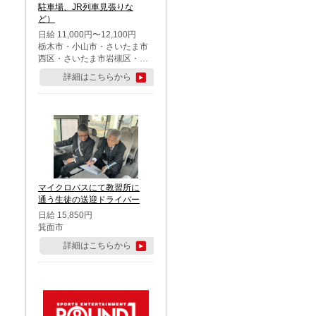
駐車場、JR列車見張りな
ど）
日給 11,000円〜12,100円
栃木市・小山市・さいたま市
西区・さいたま市岩槻区・久
喜市・蓮田市
詳細はこちらから
マイクロバスにて教習所に
通う生徒の送迎ドライバー
日給 15,850円
箕面市
詳細はこちらから