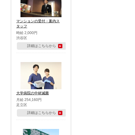
マンションの受付・案内ス
タッフ
時給 2,000円
渋谷区
詳細はこちらから
大学病院の中材滅菌
月給 254,160円
足立区
詳細はこちらから