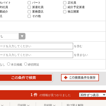
ルバイト
パート
正社員
約社員
派遣社員
紹介予定派遣
業紹介
業務委託
独立開業
託
その他
を含む
を含まない
なし
本日掲載
締切間近
この検索条件を保存
条件で検索
1 件
の情報が見つかりました
日給順
月給順
並び替え解除