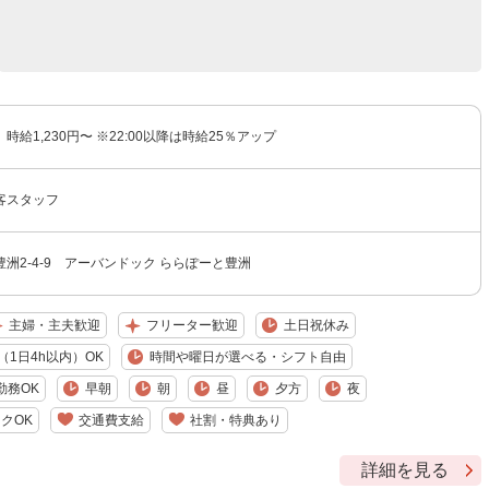
給1,230円〜 ※22:00以降は時給25％アップ
客スタッフ
洲2-4-9 アーバンドック ららぽーと豊洲
主婦・主夫歓迎
フリーター歓迎
土日祝休み
1日4h以内）OK
時間や曜日が選べる・シフト自由
勤務OK
早朝
朝
昼
夕方
夜
クOK
交通費支給
社割・特典あり
詳細を見る