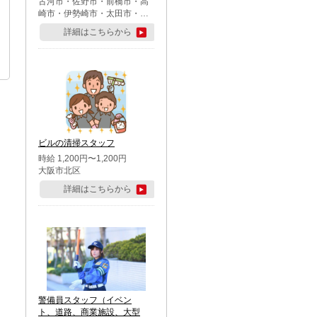
古河市・佐野市・前橋市・高
崎市・伊勢崎市・太田市・館
林市・藤岡市・大泉町・さい
詳細はこちらから
たま市北区・川越市・熊谷
市・行田市・秩父市・所沢
市・飯能市・東松山市・坂戸
市・鶴ケ島市・千葉市中央
区・市川市・松戸市・習志野
市・柏市・流山市・八千代
市・足立区・江戸川区・八王
子市・町田市
ビルの清掃スタッフ
時給 1,200円〜1,200円
大阪市北区
詳細はこちらから
警備員スタッフ（イベン
ト、道路、商業施設、大型