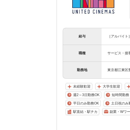
給与
［アルバイト］時
職種
サービス・接
勤務地
東京都江東区豊
未経験歓迎
大学生歓迎
週2～3日勤務OK
短時間勤務（
平日のみ勤務OK
土日祝のみ
駅直結・駅チカ
副業・Wワー