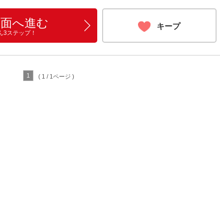
画面へ進む
キープ
ん3ステップ！
1
( 1 / 1ページ )